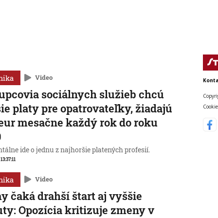
mika
Video
Konta
upcovia sociálnych služieb chcú
Copyri
ie platy pre opatrovateľky, žiadajú
Cookie
eur mesačne každý rok do roku
0
lne ide o jednu z najhoršie platených profesií.
 13:37:11
mika
Video
y čaká drahší štart aj vyššie
ty: Opozícia kritizuje zmeny v