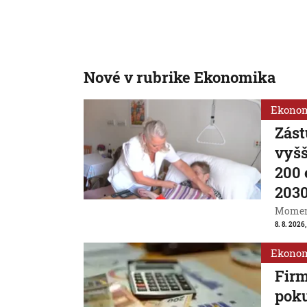
Nové v rubrike Ekonomika
Ekono
Zást
vyšš
200 
203
Momentá
8. 8. 2026,
Ekono
Firm
poku