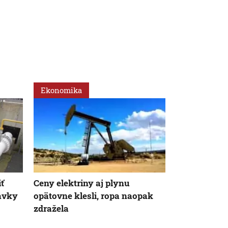
Ekonomika
Ekonomika
ť
Ceny elektriny aj plynu
Slováci by m
ávky
opätovne klesli, ropa naopak
menej. Za z
zdražela
pokles cien 