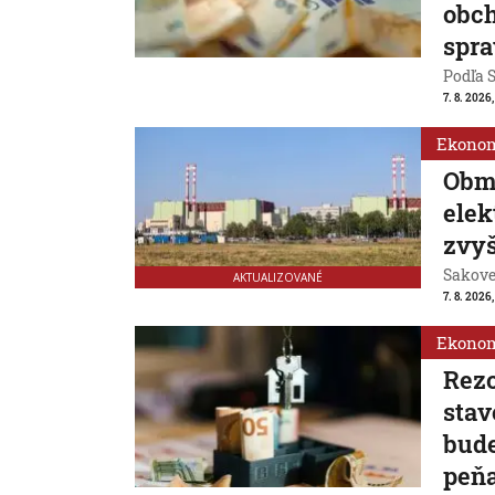
obch
spra
Podľa S
7. 8. 2026
Ekono
Obm
ele
zvyš
Sakovej
AKTUALIZOVANÉ
7. 8. 2026,
Ekono
Rezo
stav
bude
peň