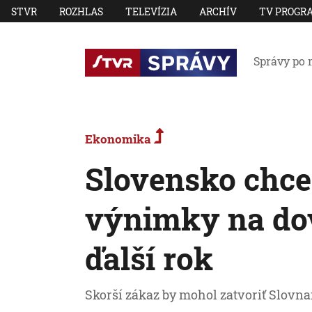
STVR
ROZHLAS
TELEVÍZIA
ARCHÍV
TV PROGR
Správy po 
Ekonomika
Slovensko chce
výnimky na dov
ďalší rok
Skorší zákaz by mohol zatvoriť Slovnaf