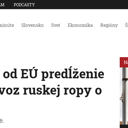
AM
PODCASTY
minúte
Slovensko
Svet
Ekonomika
Regióny
Š
N
 od EÚ predĺženie
oz ruskej ropy o
t.