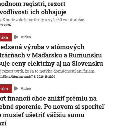
odnom registri, rezort
vodlivosti ich obhajuje
aS bude založenie firmy o vyše 60 eur drahšie.
, 19:25:26
mika
Video
edzená výroba v atómových
ktrárňach v Maďarsku a Rumunsku
uje ceny elektriny aj na Slovensku
 rezort tvrdí, že sa to netýka domácností ani firiem.
 11:59:41
Aktualizované:
7. 8. 2026, 19:21:00
mika
Video
rt financií chce znížiť prémiu na
ebné sporenie. Po novom si sporiteľ
 musieť ušetriť väčšiu sumu
azí