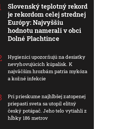
Slovenský teplotný rekord
je rekordom celej strednej
Európy: Najvyššiu
hodnotu namerali v obci
Dolné Plachtince
Hygienici upozorňujú na desiatky
nevyhovujúcich kúpalísk. K
najväčším hrozbám patria mykóza
a kožné infekcie
Pri prieskume najhlbšej zatopenej
priepasti sveta sa utopil elitný
český potápač. Jeho telo vytiahli z
hĺbky 186 metrov