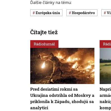
Ďalšie články na tému:
Európska únia
hospodárstvo
V
Čítajte tiež
Rádiožurnál
Rádi
Pred desiatimi rokmi sa
Napr
Ukrajina odstrihla od Moskvy a
armád
priklonila k Západu, zhodujú sa
nakúp
analytici
kompo