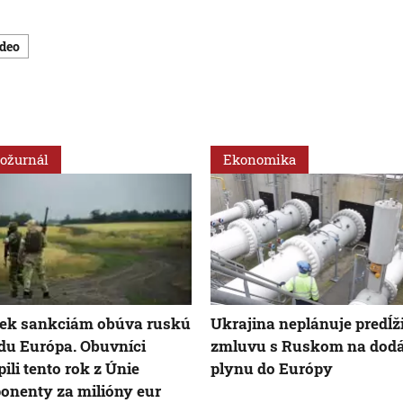
ideo
ožurnál
Ekonomika
iek sankciám obúva ruskú
Ukrajina neplánuje predĺži
u Európa. Obuvníci
zmluvu s Ruskom na dod
ili tento rok z Únie
plynu do Európy
nenty za milióny eur