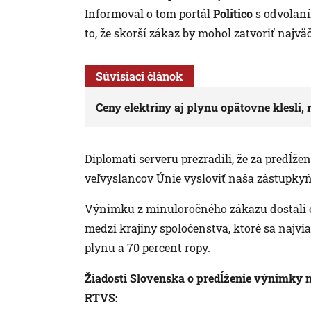
Informoval o tom portál
Politico
s odvolaní
to, že skorší zákaz by mohol zatvoriť najväč
Súvisiaci článok
Ceny elektriny aj plynu opätovne klesli,
Diplomati serveru prezradili, že za predĺž
veľvyslancov Únie vysloviť naša zástupkyň
Výnimku z minuloročného zákazu dostali o
medzi krajiny spoločenstva, ktoré sa najvi
plynu a 70 percent ropy.
Žiadosti Slovenska o predĺženie výnimky 
RTVS
: