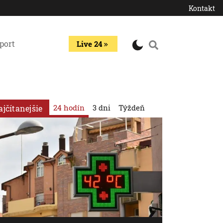
Kontakt
port
Live 24
24 hodín
3 dni
Týždeň
ajčítanejšie