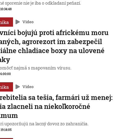
é sporenie nie je iba o odkladaní peňazí.
 10:34:48
mika
Video
vníci bojujú proti africkému moru
aných, agrorezort im zabezpečil
iálne chladiace boxy na ulovené
aky
omôcť najmä s mapovaním vírusu.
, 6:00:00
mika
Video
rebitelia sa tešia, farmári už menej:
ia zlacneli na niekoľkoročné
imum
ri upozorňujú na lacný dovoz zo zahraničia.
 19:14:05