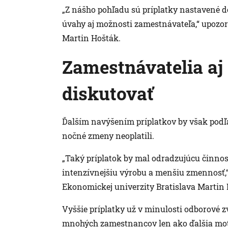
„Z nášho pohľadu sú príplatky nastavené do
úvahy aj možnosti zamestnávateľa,“ upozo
Martin Hošták.
Zamestnávatelia aj
diskutovať
Ďalším navýšením príplatkov by však podľ
nočné zmeny neoplatili.
„Taký príplatok by mal odradzujúcu činnosť
intenzívnejšiu výrobu a menšiu zmennosť,“
Ekonomickej univerzity Bratislava Martin
Vyššie príplatky už v minulosti odborové zv
mnohých zamestnancov len ako ďalšia moti