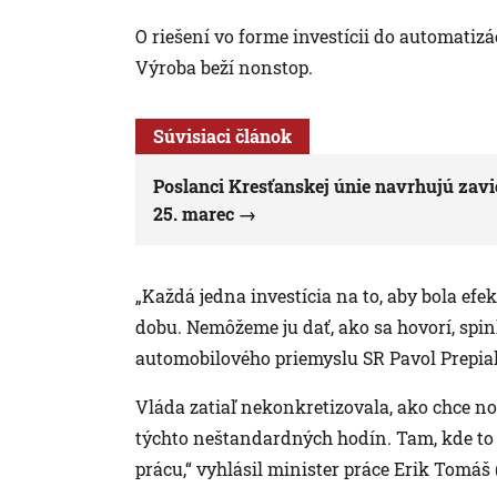
O riešení vo forme investícii do automatizá
Výroba beží nonstop.
Súvisiaci článok
Poslanci Kresťanskej únie navrhujú zavi
25. marec
„Každá jedna investícia na to, aby bola e
dobu. Nemôžeme ju dať, ako sa hovorí, spink
automobilového priemyslu SR Pavol Prepia
Vláda zatiaľ nekonkretizovala, ako chce n
týchto neštandardných hodín. Tam, kde to n
prácu,“ vyhlásil minister práce Erik Tomáš 