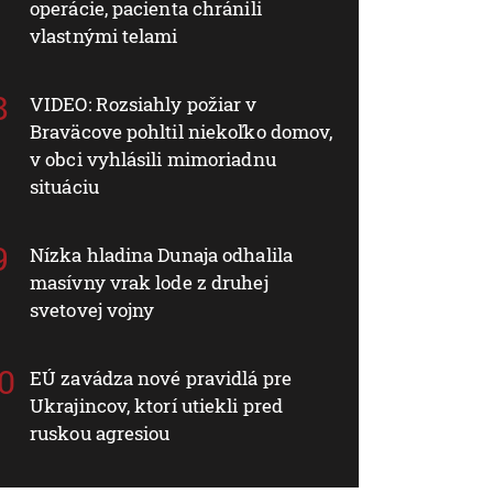
operácie, pacienta chránili
vlastnými telami
VIDEO: Rozsiahly požiar v
Braväcove pohltil niekoľko domov,
v obci vyhlásili mimoriadnu
situáciu
Nízka hladina Dunaja odhalila
masívny vrak lode z druhej
svetovej vojny
EÚ zavádza nové pravidlá pre
Ukrajincov, ktorí utiekli pred
ruskou agresiou