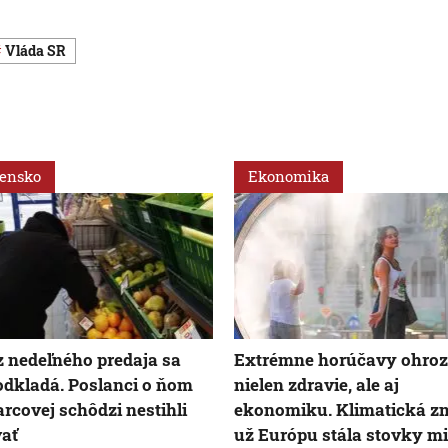
vláda SR
vensko
Ekonomika
 nedeľného predaja sa
Extrémne horúčavy ohroz
odkladá. Poslanci o ňom
nielen zdravie, ale aj
rcovej schôdzi nestihli
ekonomiku. Klimatická z
ať
už Európu stála stovky mi