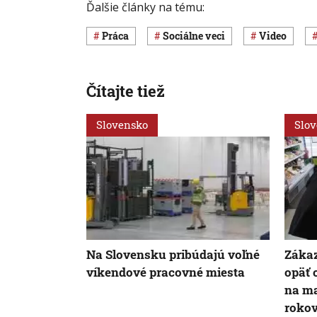
Ďalšie články na tému:
Práca
Sociálne veci
Video
Čítajte tiež
Slovensko
Slo
Na Slovensku pribúdajú voľné
Zákaz
víkendové pracovné miesta
opäť 
na ma
rokov