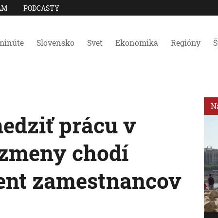
AM
PODCASTY
minúte
Slovensko
Svet
Ekonomika
Regióny
Š
N
edziť prácu v
 zmeny chodí
cent zamestnancov