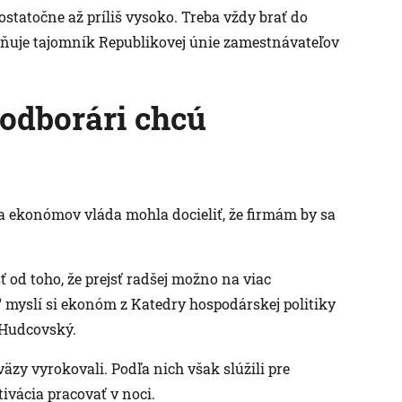
statočne až príliš vysoko. Treba vždy brať do
rňuje tajomník Republikovej únie zamestnávateľov
 odborári chcú
a ekonómov vláda mohla docieliť, že firmám by sa
 od toho, že prejsť radšej možno na viac
 myslí si ekonóm z Katedry hospodárskej politiky
 Hudcovský.
äzy vyrokovali. Podľa nich však slúžili pre
vácia pracovať v noci.