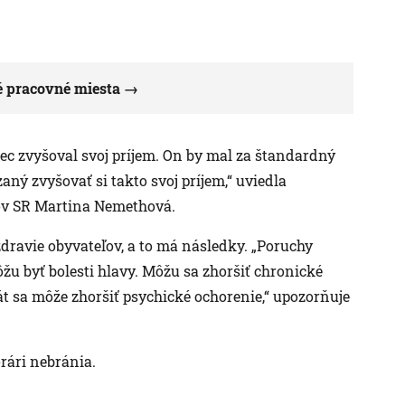
é pracovné miesta
ec zvyšoval svoj príjem. On by mal za štandardný
aný zvyšovať si takto svoj príjem,“ uviedla
ov SR Martina Nemethová.
dravie obyvateľov, a to má následky. „Poruchy
ôžu byť bolesti hlavy. Môžu sa zhoršiť chronické
át sa môže zhoršiť psychické ochorenie,“ upozorňuje
rári nebránia.