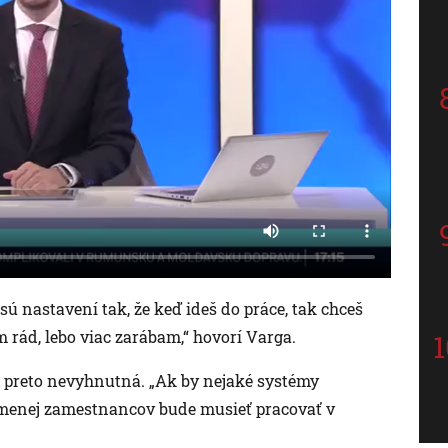
sú nastavení tak, že keď ideš do práce, tak chceš
m rád, lebo viac zarábam,“ hovorí Varga.
tu preto nevyhnutná. „Ak by nejaké systémy
že menej zamestnancov bude musieť pracovať v