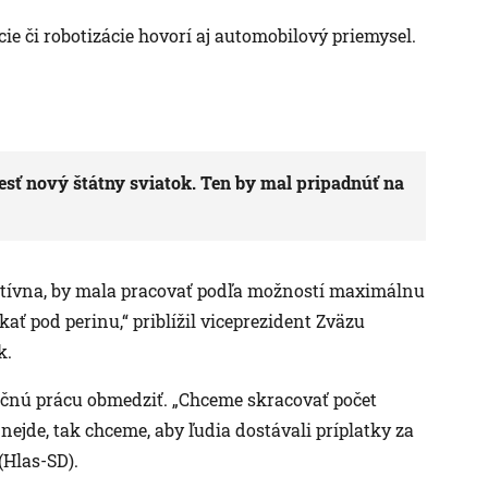
cie či robotizácie hovorí aj automobilový priemysel.
esť nový štátny sviatok. Ten by mal pripadnúť na
fektívna, by mala pracovať podľa možností maximálnu
ať pod perinu,“ priblížil viceprezident Zväzu
k.
očnú prácu obmedziť. „Chceme skracovať počet
ejde, tak chceme, aby ľudia dostávali príplatky za
(Hlas-SD).