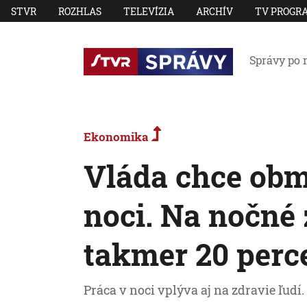
STVR
ROZHLAS
TELEVÍZIA
ARCHÍV
TV PROGR
Správy po 
Ekonomika
Vláda chce obm
noci. Na nočné
takmer 20 per
Práca v noci vplýva aj na zdravie ľudí.