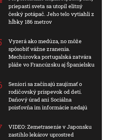
priepasti sveta sa utopil elitný
český potápač. Jeho telo vytiahli z
hĺbky 186 metrov
Vyzerá ako medúza, no môže
spôsobiť vážne zranenia.
Mechúrovka portugalská zatvára
pláže vo Francúzsku aj Španielsku
Seniori sa začínajú zaujímať o
rodičovský príspevok od detí.
Daňový úrad ani Sociálna
poisťovňa im informácie nedajú
VIDEO: Zemetrasenie v Japonsku
zastihlo lekárov uprostred