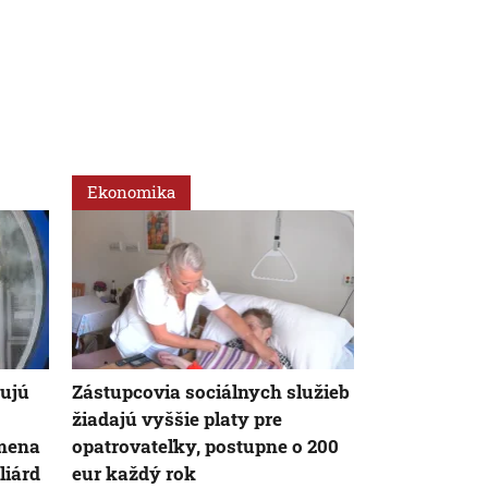
Ekonomika
Ekonomika
ujú
Zástupcovia sociálnych služieb
Firmy čaká d
žiadajú vyššie platy pre
vyššie pokut
mena
opatrovateľky, postupne o 200
kritizuje z
liárd
eur každý rok
registri, rez