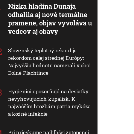
Nízka hladina Dunaja
odhalila aj nové termálne
pramene, objav vyvoláva u
vedcov aj obavy
Slovenský teplotný rekord je
rekordom celej strednej Európy:
Najvyššiu hodnotu namerali v obci
Dolné Plachtince
Hygienici upozorňujú na desiatky
nevyhovujúcich kúpalísk. K
najväčším hrozbám patria mykóza
a kožné infekcie
Pri prieskume najhlbšej zatopenej