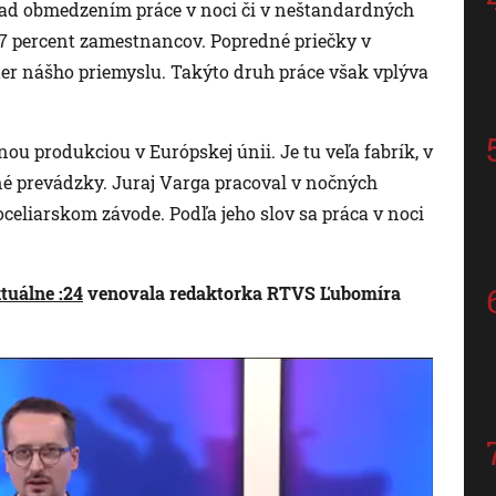
ad obmedzením práce v noci či v neštandardných
17 percent zamestnancov. Popredné priečky v
ter nášho priemyslu. Takýto druh práce však vplýva
ou produkciou v Európskej únii. Je tu veľa fabrík, v
é prevádzky. Juraj Varga pracoval v nočných
celiarskom závode. Podľa jeho slov sa práca v noci
tuálne :24
venovala redaktorka RTVS Ľubomíra