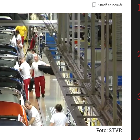
Odlož na neskôr
Foto: STVR