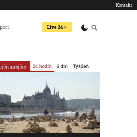
Kontakt
port
Live 24
24 hodín
3 dni
Týždeň
ajčítanejšie