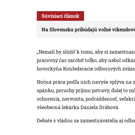
Súvisiaci článok
Na Slovensku pribúdajú voľné víkendov
„Nemali by slúžiť k tomu, aby si zamestnan
pracovný čas zarobiť toľko, aby nebol odkáz
hovorkyňa Konfederácie odborových zväz
Nočná práca podľa nich navyše vplýva na z
spánku, poruchy príjmu potravy, ďalej to m
ochorenia, nervozita, podráždenosť, veľakr
všeobecná lekárka Daniela Drábová.
Debate s vládou sa zamestnávatelia aj odbo