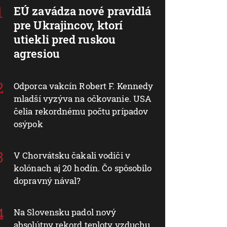
EÚ zavádza nové pravidlá
pre Ukrajincov, ktorí
utiekli pred ruskou
agresiou
Odporca vakcín Robert F. Kennedy
mladší vyzýva na očkovanie. USA
čelia rekordnému počtu prípadov
osýpok
V Chorvátsku čakali vodiči v
kolónach aj 20 hodín. Čo spôsobilo
dopravný nával?
Na Slovensku padol nový
absolútny rekord teploty vzduchu