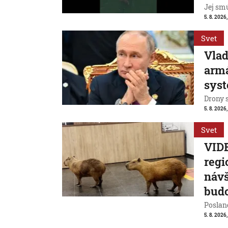
Jej smú
5. 8. 2026
Svet
Vlad
armá
sys
Drony 
5. 8. 2026
Svet
VIDE
regi
návš
bud
Poslanc
5. 8. 2026,