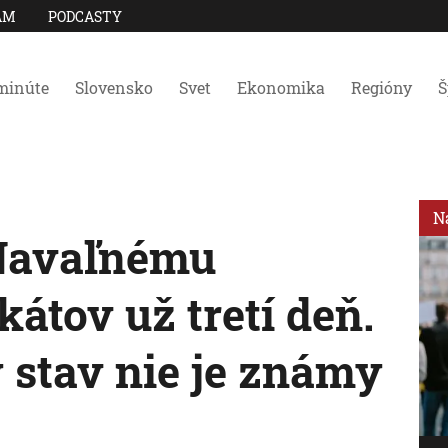
AM
PODCASTY
minúte
Slovensko
Svet
Ekonomika
Regióny
Š
N
Navaľnému
átov už tretí deň.
 stav nie je známy