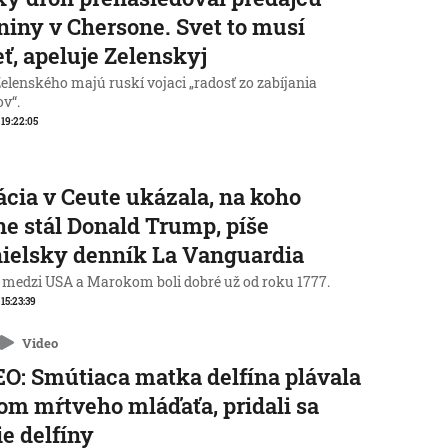
niny v Chersone. Svet to musí
eť, apeluje Zelenskyj
elenského majú ruskí vojaci „radosť zo zabíjania
ov“.
, 19:22:05
ácia v Ceute ukázala, na koho
ne stál Donald Trump, píše
ielsky denník La Vanguardia
 medzi USA a Marokom boli dobré už od roku 1777.
 15:23:39
Video
O: Smútiaca matka delfína plávala
lom mŕtveho mláďaťa, pridali sa
ie delfíny