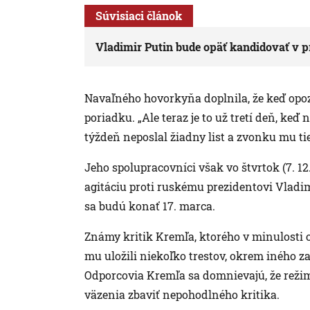
Súvisiaci článok
Vladimir Putin bude opäť kandidovať v 
Navaľného hovorkyňa doplnila, že keď opozi
poriadku. „Ale teraz je to už tretí deň, keď 
týždeň neposlal žiadny list a zvonku mu tie
Jeho spolupracovníci však vo štvrtok (7. 1
agitáciu proti ruskému prezidentovi Vladi
sa budú konať 17. marca.
Známy kritik Kremľa, ktorého v minulosti o
mu uložili niekoľko trestov, okrem iného 
Odporcovia Kremľa sa domnievajú, že rež
väzenia zbaviť nepohodlného kritika.