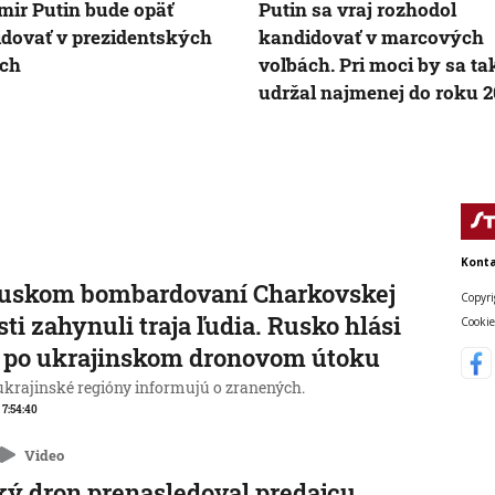
mir Putin bude opäť
Putin sa vraj rozhodol
dovať v prezidentských
kandidovať v marcových
ách
voľbách. Pri moci by sa ta
udržal najmenej do roku 
Konta
ruskom bombardovaní Charkovskej
Copyri
sti zahynuli traja ľudia. Rusko hlási
Cookie
 po ukrajinskom dronovom útoku
 ukrajinské regióny informujú o zranených.
, 7:54:40
Video
ý dron prenasledoval predajcu