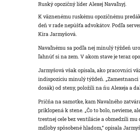
Ruský opozičný líder Alexej Navaľnyj.
K väznenému ruskému opozičnému predákov
deň v rade nepúšťa advokátov. Podľa serv
Kira Jarmyšová.
Navaľnému sa podľa nej minulý týždeň urobi
ľahnúť si na zem. V akom stave je teraz opoz
Jarmyšová však opísala, ako pracovníci v
indispozíciu minulý týždeň. „Zamestnanci v
dosák) od steny, položili na ňu Alexeja a dal
Pričňa na samotke, kam Navalného zatváraj
priklopená k stene. „Čo to bolo, nevieme, al
trestnej cele bez ventilácie a obmedzili 
mdloby spôsobené hladom,“ opísala Jarmy