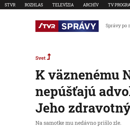
STVR
ROZHLAS
TELEVÍZIA
ARCHÍV
TV PROGR
Správy po 
Svet
K väznenému 
nepúšťajú advok
Jeho zdravotný
Na samotke mu nedávno prišlo zle.