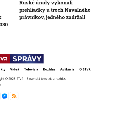
Ruské úrady vykonali
Pri ruskom
prehliadky u troch Navaľného
Charkovskej
k
právnikov, jedného zadržali
traja ľudia. 
2030
ukrajinsko
kty
Videá
Televízia
Rozhlas
Aplikácie
O STVR
ght © 2026 STVR – Slovenská televízia a rozhlas
s