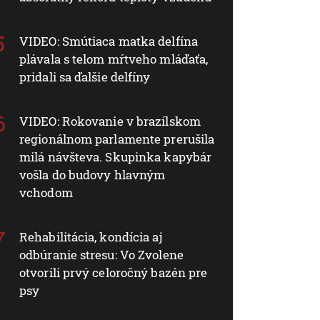
VIDEO: Smútiaca matka delfína
plávala s telom mŕtveho mláďaťa,
pridali sa ďalšie delfíny
VIDEO: Rokovanie v brazílskom
regionálnom parlamente prerušila
milá návšteva. Skupinka kapybár
vošla do budovy hlavným
vchodom
Rehabilitácia, kondícia aj
odbúranie stresu: Vo Zvolene
otvorili prvý celoročný bazén pre
psy