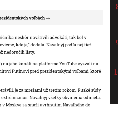
prezidentských voľbách
čníka neskôr navštívili advokáti, tak bol v
nevieme, kde je,“ dodala. Navaľnyj podľa nej tiež
ž nedoručili listy.
2.) na jeho kanáli na platforme YouTube vyzvali na
mirovi Putinovi pred prezidentskými voľbami, ktoré
trávili, je za mrežami už tretím rokom. Ruské súdy
za extrémizmus. Navaľnyj všetky obvinenia odmieta.
im v Moskve sa snaží uvrhnutím Navaľného do