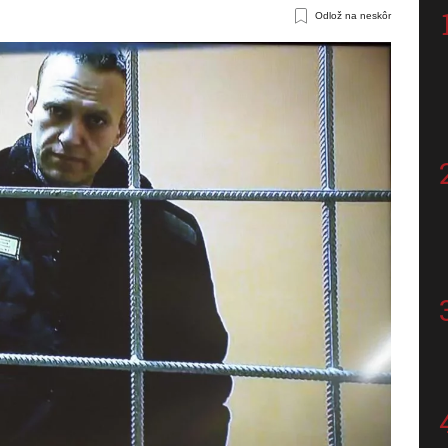
Odlož na neskôr