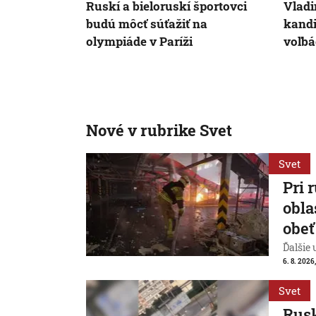
Ruskí a bieloruskí športovci
Vladi
budú môcť súťažiť na
kandi
olympiáde v Paríži
voľb
Nové v rubrike Svet
Svet
Pri 
obla
obeť
Ďalšie
6. 8. 2026
Svet
Rusk