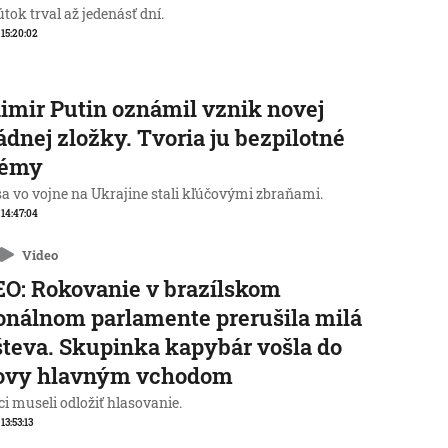
tok trval až jedenásť dní.
, 15:20:02
imir Putin oznámil vznik novej
dnej zložky. Tvoria ju bezpilotné
témy
sa vo vojne na Ukrajine stali kľúčovými zbraňami.
, 14:47:04
Video
O: Rokovanie v brazílskom
onálnom parlamente prerušila milá
teva. Skupinka kapybár vošla do
ovy hlavným vchodom
i museli odložiť hlasovanie.
 13:53:13