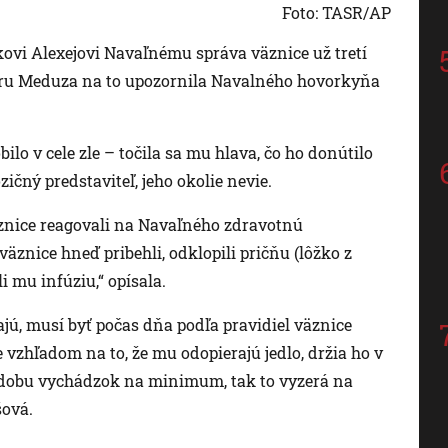
Foto: TASR/AP
i Alexejovi Navaľnému správa väznice už tretí
eru Meduza na to upozornila Navalného hovorkyňa
lo v cele zle – točila sa mu hlava, čo ho donútilo
ičný predstaviteľ, jeho okolie nevie.
äznice reagovali na Navaľného zdravotnú
äznice hneď pribehli, odklopili pričňu (lôžko z
i mu infúziu,“ opísala.
ú, musí byť počas dňa podľa pravidiel väznice
e vzhľadom na to, že mu odopierajú jedlo, držia ho v
mu dobu vychádzok na minimum, tak to vyzerá na
šová.