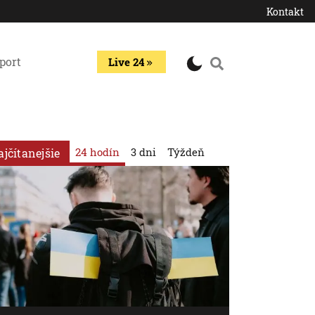
Kontakt
port
Live 24
24 hodín
3 dni
Týždeň
ajčítanejšie