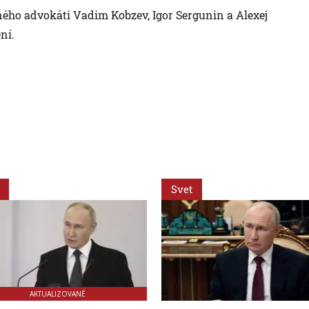
ľného advokáti Vadim Kobzev, Igor Sergunin a Alexej
ní.
Svet
AKTUALIZOVANÉ