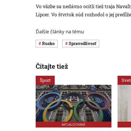
Vo väzbe sa nedávno ocitli tiež traja Nava
Lipcer. Vo štvrtok súd rozhodol o jej predĺže
Ďalšie články na tému:
Rusko
spravodlivosť
Čítajte tiež
Šport
Svet
AKTUALIZOVANÉ