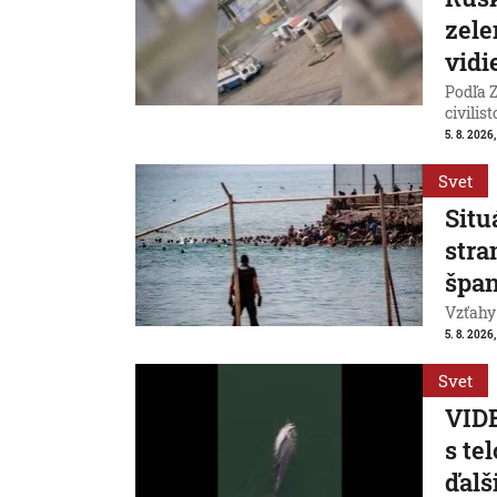
zele
vidi
Podľa Z
civilist
5. 8. 2026
Svet
Situ
stra
špan
Vzťahy
5. 8. 2026,
Svet
VIDE
s te
ďalš