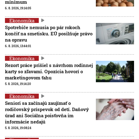
minimum
6. 8. 2026, 19:14:05
Ekonomika
Spotrebiče nemusia po pár rokoch
končiť na smetisku. EÚ posilňuje právo
na opravu
6. 8. 2026, 13:44:01
Ekonomika
Rezort práce prišiel s návrhom rodinnej
karty so zľavami. Opozícia hovorí o
marketingovom ťahu
5. 8. 2026, 19:14:20
Ekonomika
Seniori sa začínajú zaujímať o
rodičovský príspevok od detí. Daňový
úrad ani Sociálna poisťovňa im
informácie nedajú
5. 8. 2026, 19:08:24