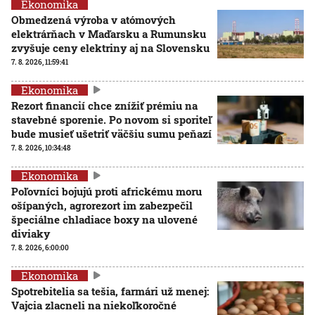
Ekonomika
Obmedzená výroba v atómových
elektrárňach v Maďarsku a Rumunsku
zvyšuje ceny elektriny aj na Slovensku
7. 8. 2026, 11:59:41
Ekonomika
Rezort financií chce znížiť prémiu na
stavebné sporenie. Po novom si sporiteľ
bude musieť ušetriť väčšiu sumu peňazí
7. 8. 2026, 10:34:48
Ekonomika
Poľovníci bojujú proti africkému moru
ošípaných, agrorezort im zabezpečil
špeciálne chladiace boxy na ulovené
diviaky
7. 8. 2026, 6:00:00
Ekonomika
Spotrebitelia sa tešia, farmári už menej:
Vajcia zlacneli na niekoľkoročné