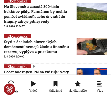
Ekonomika
Na Slovensku zarastá 300-tisíc
hektárov pôdy. Farmárom by mohla
pomôcť zvládnuť sucho či vrátiť do
krajiny zdroje pitnej vody
5. 8. 2026, 15:04:57
Ekonomika
Štyri z desiatich slovenských
domácností nemajú žiadnu finančnú
rezervu, vyplýva z prieskumu
5. 8. 2026, 6:00:00
Ekonomika
Počet falošných PN sa znižuje: Nový
systém Sociálnej poisťovni ušetril
desiatky miliónov eur
4. 8. 2026, 19:11:30
Viac
Videá
Odložené
Najčítanejšie
Po minúte
Ekonomika
Slovensko stojí pred hrozbou epidémie
starnutia populácie. Odborníci hovoria