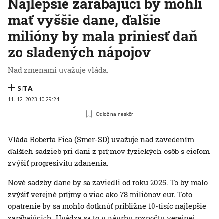
Najlepšie zarábajúci by mohli
mať vyššie dane, ďalšie
milióny by mala priniesť daň
zo sladených nápojov
Nad zmenami uvažuje vláda.
SITA
11. 12. 2023 10:29:24
Odlož na neskôr
Vláda Roberta Fica (Smer-SD) uvažuje nad zavedením
ďalších sadzieb pri dani z príjmov fyzických osôb s cieľom
zvýšiť progresivitu zdanenia.
Nové sadzby dane by sa zaviedli od roku 2025. To by malo
zvýšiť verejné príjmy o viac ako 78 miliónov eur. Toto
opatrenie by sa mohlo dotknúť približne 10-tisíc najlepšie
zarábajúcich. Uvádza sa to v návrhu rozpočtu verejnej