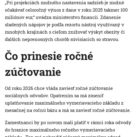
„Pri projekciách možného nastavenia sadzieb je možné
očakávať celoročný výnos z dane v roku 2025 takmer 100
miliónov eur,“ uvádza ministerstvo financií. Zdanenie
sladených nápojov je podľa rezortu nástroj využívaný v
mnohých krajinách s cieľom znižovať výskyt obezity či
ďalších neprenosných chorôb súvisiacich so stravou.
Čo prinesie ročné
zúčtovanie
Od roku 2026 chce vláda zaviesť ročné zúčtovanie
sociálnych odvodov. Opatrením sa má zmeniť
uplatňovanie maximálneho vymeriavacieho základu z
mesačnej na ročnú bázu a má sa zaviesť ročné zúčtovanie.
Zamestnanci by po novom mali platiť v rámci roka odvody
do hranice maximálneho ročného vymeriavacieho