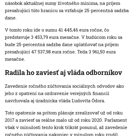
násobok aktuálnej sumy životného minima, na príjem
presahujúci túto hranicu sa vzťahuje 25-percentná sadzba
dane.
V tomto roku ide o sumu 41 445,46 eura ročne, čo
predstavuje 3 453,79 eura mesačne. V budúcom roku sa
bude 25-percentná sadzba dane uplatňovať na príjem
presahujúci 47 537,98 eura ročne. Teda 3 961,50 eura
mesačne.
Radila ho zaviesť aj vláda odborníkov
Zavedenie ročného zúčtovania sociálnych odvodov ako
jeho z opatrení na ozdravenie verejných financií
navrhovala aj úradnícka vláda Ľudovíta Ódora.
Toto opatrenie sa pritom plánuje zrealizovať už od roku
2017 a zaviesť sa reálne malo už od roku 2020. Parlament
však v minulosti tento krok trikrát posunul, až zavedenie
ročného zúčtovania nakoniec v minulom roku zrušil.