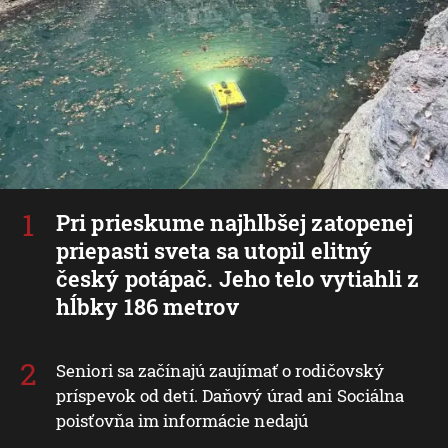
Pri prieskume najhlbšej zatopenej
priepasti sveta sa utopil elitný
český potápač. Jeho telo vytiahli z
hĺbky 186 metrov
Seniori sa začínajú zaujímať o rodičovský
príspevok od detí. Daňový úrad ani Sociálna
poisťovňa im informácie nedajú