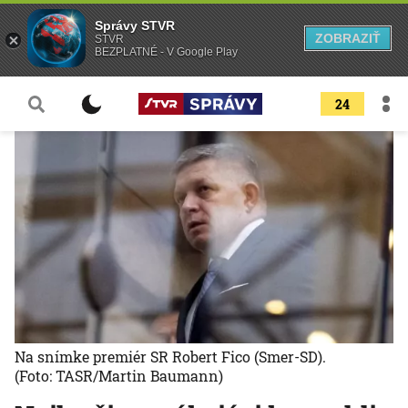
Správy STVR
ZOBRAZIŤ
STVR
BEZPLATNÉ - V Google Play
24
Na snímke premiér SR Robert Fico (Smer-SD).
(Foto: TASR/Martin Baumann)