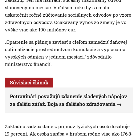
základu,. Ten má nahradiť súčasný maximálny odvod
stanovený na mesiac. V ďalšom roku by sa malo
uskutočniť ročné zúčtovanie sociálnych odvodov po vzore
zdravotných odvodov. Očakávaný výnos zo zmeny je vo
výške viac ako 100 miliónov eur.
„Opatrenie sa plánuje zaviesť s cieľom zamedziť daňovej
optimalizácie prostredníctvom kumulácie a vyplácania
vysokých odmien v jednom mesiaci,“ zdôvodnilo
ministerstvo financií.
Súvisiaci článok
Potravinári považujú zdanenie sladených nápojov
za ďalšiu záťaž. Boja sa ďalšieho zdražovania
Základná sadzba dane z príjmov fyzických osôb dosahuje
19 percent. Ak osoba zarába v hrubom ročne viac ako 176,8-