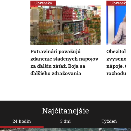
Slovensko
Slovensko
Potravinári považujú
Obezitolog
zdanenie sladených nápojov
zvýšenou 
za ďalšiu záťaž. Boja sa
nápoje. Ce
ďalšieho zdražovania
rozhoduje 
Najčítanejšie
24 hodín
3 dni
Týždeň