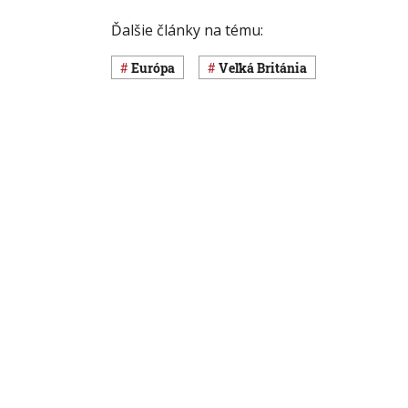
Ďalšie články na tému:
Európa
Veľká Británia
Čítajte tiež
Svet
Svet
V Británii vydražili umelý
Popul
vianočný stromček za niekoľko
slávi
tisíc libier. Mal viac ako sto
celom