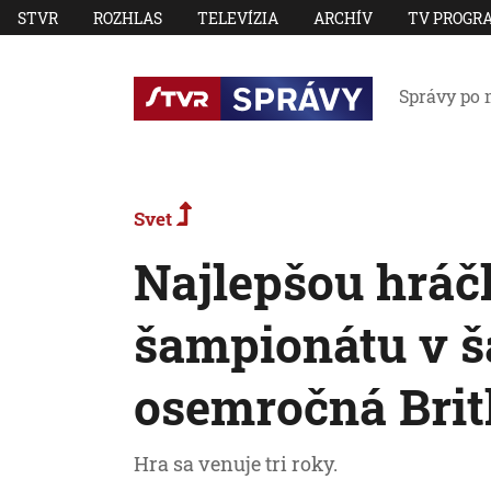
STVR
ROZHLAS
TELEVÍZIA
ARCHÍV
TV PROGR
Správy po 
Svet
Najlepšou hráč
šampionátu v š
osemročná Bri
Hra sa venuje tri roky.