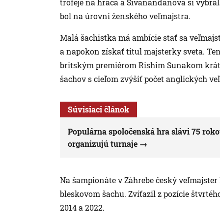
trofeje na hráča a Sivanandanová si vybral
bol na úrovni ženského veľmajstra.
Malá šachistka má ambície stať sa veľmaj
a napokon získať titul majsterky sveta. Ten
britským premiérom Rishim Sunakom krátko
šachov s cieľom zvýšiť počet anglických ve
Súvisiaci článok
Populárna spoločenská hra slávi 75 roko
organizujú turnaje
Na šampionáte v Záhrebe český veľmajster D
bleskovom šachu. Zvíťazil z pozície štvrté
2014 a 2022.