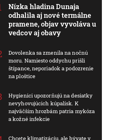
Nízka hladina Dunaja
odhalila aj nové termálne
pramene, objav vyvoláva u
vedcov aj obavy
Dovolenka sa zmenila na nočnú
moru. Namiesto oddychu prišli
štípance, neporiadok a podozrenie
na ploštice
Hygienici upozorňujú na desiatky
nevyhovujúcich kúpalísk. K
najväčším hrozbám patria mykóza
a kožné infekcie
Chcete klimatizáciu, ale bývate v