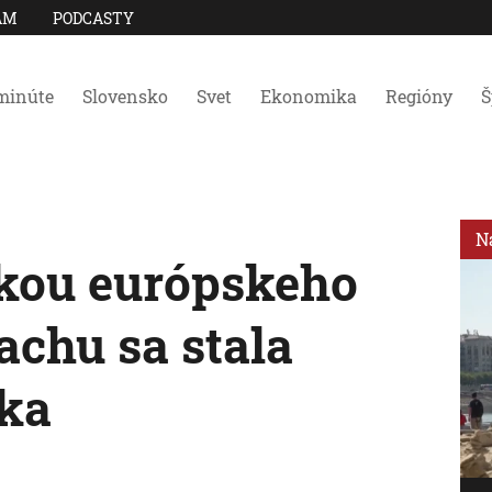
AM
PODCASTY
minúte
Slovensko
Svet
Ekonomika
Regióny
Š
N
kou európskeho
achu sa stala
tka