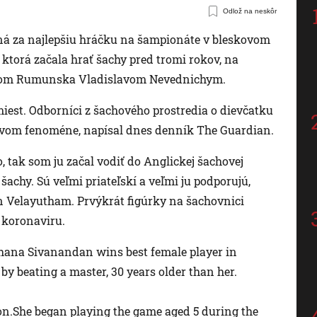
Odlož na neskôr
ná za najlepšiu hráčku na šampionáte v bleskovom
torá začala hrať šachy pred tromi rokov, na
trom Rumunska Vladislavom Nevednichym.
iest. Odborníci z šachového prostredia o dievčatku
ovom fenoméne, napísal dnes denník The Guardian.
, tak som ju začal vodiť do Anglickej šachovej
šachy. Sú veľmi priateľskí a veľmi ju podporujú,
an Velayutham. Prvýkrát figúrky na šachovnici
 koronaviru.
dhana Sivanandan wins best female player in
y beating a master, 30 years older than her.
n.She began playing the game aged 5 during the