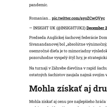
pandemic.
Romanian…
pic.twitter.com/aysZCwQVyc
— INSIGHT UK (@INSIGHTUK2)
December 2
Predseda Anglickej šachovej federácie Do
Sivanandanovej bol „absolútne výnimočný, a
osemročné dieťa je to mimoriadny výsledok, 
pozoruhodne vyspelý štýl hry, je strategická 
Na turnaji v Záhrebe dievčina v rapid šachu
ostatných šachistov zaujala najmä svojím v
Mohla získať aj dr
Mohla získať aj cenu pre najlepšieho hráča t