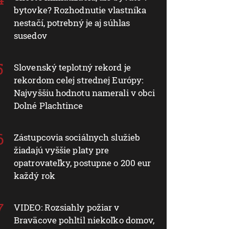
bytovke? Rozhodnutie vlastníka
nestačí, potrebný je aj súhlas
susedov
Slovenský teplotný rekord je
rekordom celej strednej Európy:
Najvyššiu hodnotu namerali v obci
Dolné Plachtince
Zástupcovia sociálnych služieb
žiadajú vyššie platy pre
opatrovateľky, postupne o 200 eur
každý rok
VIDEO: Rozsiahly požiar v
Braväcove pohltil niekoľko domov,