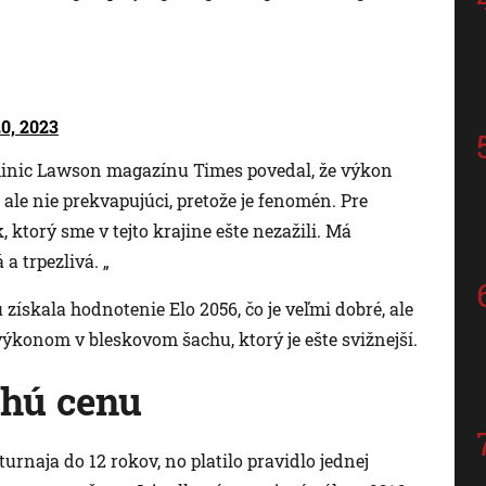
0, 2023
minic Lawson magazínu Times povedal, že výkon
le nie prekvapujúci, pretože je fenomén. Pre
ktorý sme v tejto krajine ešte nezažili. Má
a trpezlivá. „
 získala hodnotenie Elo 2056, čo je veľmi dobré, ale
ýkonom v bleskovom šachu, ktorý je ešte svižnejší.
uhú cenu
urnaja do 12 rokov, no platilo pravidlo jednej