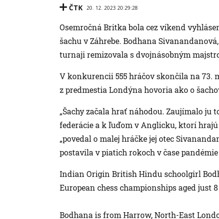
ČTK
20. 12. 2023 20:29:28
Osemročná Britka bola cez víkend vyhláse
šachu v Záhrebe. Bodhana Sivanandanová, k
turnaji remizovala s dvojnásobným majs
V konkurencii 555 hráčov skončila na 73. m
z predmestia Londýna hovoria ako o šach
„Šachy začala hrať náhodou. Zaujímalo ju to
federácie a k ľuďom v Anglicku, ktorí hrajú 
„povedal o malej hráčke jej otec Sivanand
postavila v piatich rokoch v čase pandémie
Indian Origin British Hindu schoolgirl Bo
European chess championships aged just 8 b
Bodhana is from Harrow, North-East Londo