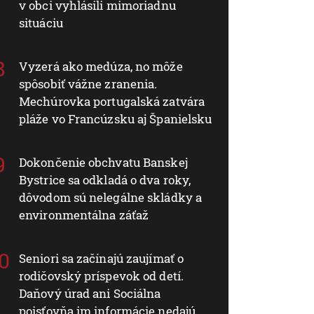
v obci vyhlásili mimoriadnu
situáciu
Vyzerá ako medúza, no môže
spôsobiť vážne zranenia.
Mechúrovka portugalská zatvára
pláže vo Francúzsku aj Španielsku
Dokončenie obchvatu Banskej
Bystrice sa odkladá o dva roky,
dôvodom sú nelegálne skládky a
environmentálna záťaž
Seniori sa začínajú zaujímať o
rodičovský príspevok od detí.
Daňový úrad ani Sociálna
poisťovňa im informácie nedajú