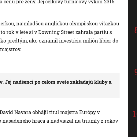
a cenu pre ženy. Jej celkový turnajový výkon 2316
sterkou, najmladšou anglickou olympijskou víťazkou
to rok v lete si v Downing Street zahrala partiu s
 predtým, ako oznámil investíciu milión libier do
ľmajstrov.
v. Jej nadšenci po celom svete zakladajú kluby a
avid Navara obhájil titul majstra Európy v
ho nasadeného hráča a nadviazal na triumfy z rokov