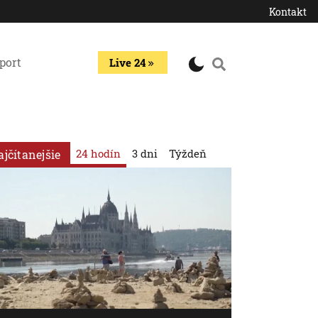
Kontakt
port
Live 24
24 hodín
3 dni
Týždeň
ajčítanejšie