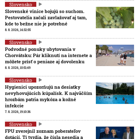
Slovensko
Slovenské vinice bojujú so suchom.
Pestovatelia začali zavlažovať aj tam,
kde to bežne nie je potrebné
8. 8. 2026, 14:32:55
Slovensko
Podvodné ponuky ubytovania v
Chorvátsku: Pár kliknutí na internete a
môžete prísť o peniaze aj dovolenku
8. 8. 2026, 10:51:49
Slovensko
Hygienici upozorňujú na desiatky
nevyhovujúcich kúpalísk. K najväčším
hrozbám patria mykóza a kožné
infekcie
7. 8. 2026, 19:10:36
Slovensko
FPU zverejnil zoznam poberateľov
dotácií. Tí tvrdia, že čísla nesedia a