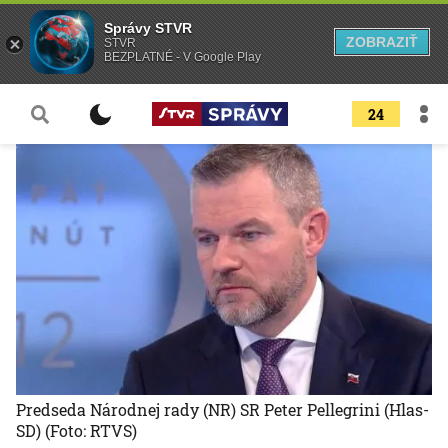
Správy STVR
ZOBRAZIŤ
STVR
BEZPLATNÉ - V Google Play
24
Predseda Národnej rady (NR) SR Peter Pellegrini (Hlas-
SD)
(Foto: RTVS)