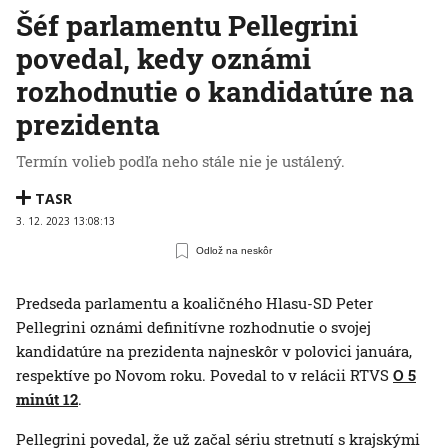
Šéf parlamentu Pellegrini
povedal, kedy oznámi
rozhodnutie o kandidatúre na
prezidenta
Termín volieb podľa neho stále nie je ustálený.
TASR
3. 12. 2023 13:08:13
Odlož na neskôr
Predseda parlamentu a koaličného Hlasu-SD Peter
Pellegrini oznámi definitívne rozhodnutie o svojej
kandidatúre na prezidenta najneskôr v polovici januára,
respektíve po Novom roku. Povedal to v relácii RTVS
O 5
minút 12
.
Pellegrini povedal, že už začal sériu stretnutí s krajskými