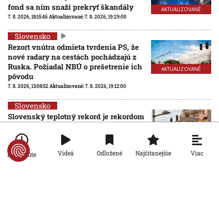
fond sa ním snaží prekryť škandály
AKTUALIZOVANÉ
7. 8. 2026, 18:15:46
Aktualizované:
7. 8. 2026, 19:29:00
Slovensko
Rezort vnútra odmieta tvrdenia PS, že
nové radary na cestách pochádzajú z
Ruska. Požiadal NBÚ o prešetrenie ich
AKTUALIZOVANÉ
pôvodu
7. 8. 2026, 13:08:52
Aktualizované:
7. 8. 2026, 19:12:00
Slovensko
Slovenský teplotný rekord je rekordom
celej strednej Európy: Najvyššiu
hodnotu namerali v obci Dolné
Plachtince
Viac
Videá
Odložené
Najčítanejšie
Po minúte
7. 8. 2026, 12:32:51
Slovensko
Nie sú na dovolenke, hoci sú celé leto pri mori: Štáb
STVR strávil deň v teréne so slovenskými policajtami v
Chorvátsku