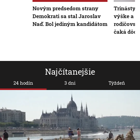
Novým predsedom strany
Trinásty 
Demokrati sa stal Jaroslav
výške a 
Naď. Bol jediným kandidátom
rodičovsk
čaká dôch
Najčítanejšie
24 hodín
3 dni
Týždeň