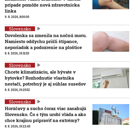
prípade pomôže nová zdravotnícka
linka
9. 8. 2026, 8:00:00
Slovensko
Dovolenka sa zmenila na nočnú moru.
Namiesto oddychu prišli štípance,
neporiadok a podozrenie na ploštice
8. 8. 2026, 19:31:53
Slovensko
Chcete klimatizáciu, ale bývate v
bytovke? Rozhodnutie vlastníka
nestačí, potrebný je aj súhlas susedov
8. 8. 2026, 19:25:52
Slovensko
Horúčavy a sucho čoraz viac zasahujú
Slovensko. Čo s tým urobí vláda a ako
chce krajinu pripraviť na extrémy?
8. 8. 2026, 19:22:45