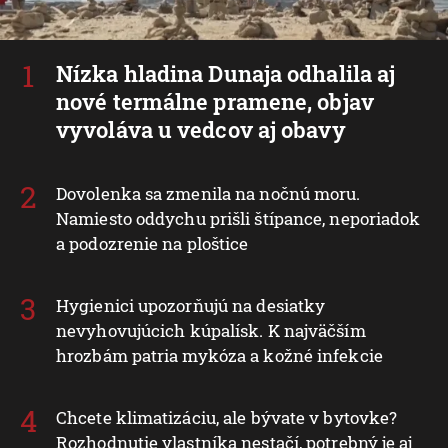
Nízka hladina Dunaja odhalila aj
nové termálne pramene, objav
vyvoláva u vedcov aj obavy
Dovolenka sa zmenila na nočnú moru.
Namiesto oddychu prišli štípance, neporiadok
a podozrenie na ploštice
Hygienici upozorňujú na desiatky
nevyhovujúcich kúpalísk. K najväčším
hrozbám patria mykóza a kožné infekcie
Chcete klimatizáciu, ale bývate v bytovke?
Rozhodnutie vlastníka nestačí, potrebný je aj