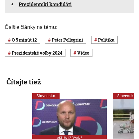
Prezidentskí kandidáti
Ďalšie články na tému:
O 5 minút 12
Peter Pellegrini
Politika
prezidentské voľby 2024
Video
Čítajte tiež
Slovensko
Slovensko
AKTUALIZOVANÉ