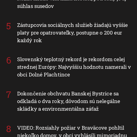
súhlas susedov
Zástupcovia sociálnych služieb žiadajú vyššie
platy pre opatrovateľky, postupne o 200 eur
každý rok
Slovenský teplotný rekord je rekordom celej
strednej Európy: Najvyššiu hodnotu namerali v
obci Dolné Plachtince
Dokončenie obchvatu Banskej Bystrice sa
odkladá o dva roky, dôvodom sú nelegálne
skládky a environmentálna záťaž
VIDEO: Rozsiahly požiar v Braväcove pohltil
niekoľko domov, v obci vyhlásili mimoriadnu