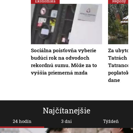
Ekonomika
Regióny
Sociálna poisťovňa vyberie
Za ubytov
budúci rok na odvodoch
Tatrách si
rekordnú sumu. Môže za to
Tatrancom
vyššia priemerná mzda
poplatok z
dane
Najčítanejšie
24 hodín
3 dni
Týždeň