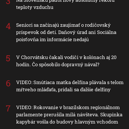
teploty vzduchu
Seniori sa začínajú zaujímať o rodičovský
príspevok od detí. Daňový úrad ani Sociálna
poisťovňa im informácie nedajú
V Chorvátsku čakali vodiči v kolónach aj 20
hodín. Čo spôsobilo dopravný nával?
VIDEO: Smútiaca matka delfína plávala s telom
mŕtveho mláďaťa, pridali sa ďalšie delfíny
VIDEO: Rokovanie v brazílskom regionálnom
parlamente prerušila milá návšteva. Skupinka
kapybár vošla do budovy hlavným vchodom