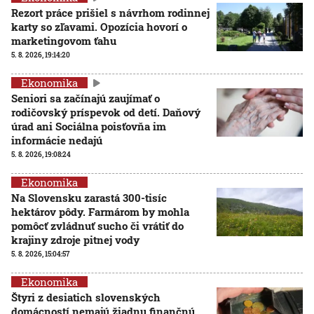
Rezort práce prišiel s návrhom rodinnej
karty so zľavami. Opozícia hovorí o
marketingovom ťahu
5. 8. 2026, 19:14:20
Ekonomika
Seniori sa začínajú zaujímať o
rodičovský príspevok od detí. Daňový
úrad ani Sociálna poisťovňa im
informácie nedajú
5. 8. 2026, 19:08:24
Ekonomika
Na Slovensku zarastá 300-tisíc
hektárov pôdy. Farmárom by mohla
pomôcť zvládnuť sucho či vrátiť do
krajiny zdroje pitnej vody
5. 8. 2026, 15:04:57
Ekonomika
Štyri z desiatich slovenských
domácností nemajú žiadnu finančnú