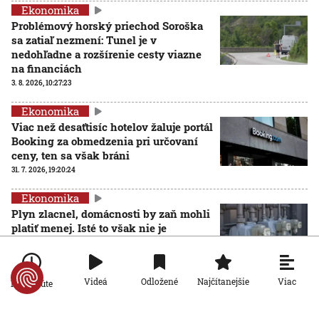
Ekonomika
Problémový horský priechod Soroška
sa zatiaľ nezmení: Tunel je v
nedohľadne a rozšírenie cesty viazne
na financiách
3. 8. 2026, 10:27:23
Ekonomika
Viac než desaťtisíc hotelov žaluje portál
Booking za obmedzenia pri určovaní
ceny, ten sa však bráni
31. 7. 2026, 19:20:24
Ekonomika
Plyn zlacnel, domácnosti by zaň mohli
platiť menej. Isté to však nie je
31. 7. 2026, 19:15:31
Viac
Videá
Odložené
Najčítanejšie
Po minúte
Ekonomika
Rozdiel presiahol tisíc eur: Mzdy v okresoch sa v roku
2025 výrazne líšili, juh Slovenska zaostáva