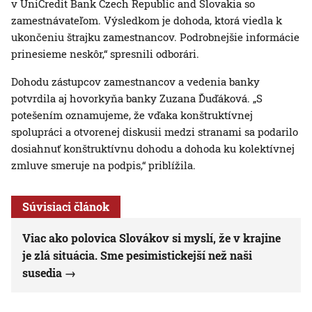
v UniCredit Bank Czech Republic and Slovakia so
zamestnávateľom. Výsledkom je dohoda, ktorá viedla k
ukončeniu štrajku zamestnancov. Podrobnejšie informácie
prinesieme neskôr,“ spresnili odborári.
Dohodu zástupcov zamestnancov a vedenia banky
potvrdila aj hovorkyňa banky Zuzana Ďuďáková. „S
potešením oznamujeme, že vďaka konštruktívnej
spolupráci a otvorenej diskusii medzi stranami sa podarilo
dosiahnuť konštruktívnu dohodu a dohoda ku kolektívnej
zmluve smeruje na podpis,“ priblížila.
Súvisiaci článok
Viac ako polovica Slovákov si myslí, že v krajine
je zlá situácia. Sme pesimistickejší než naši
susedia