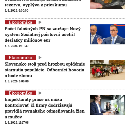
rezervu, vyplýva z prieskumu
5. 8. 2026, 6:00:00
Ekonomika
Počet falošných PN sa znižuje: Nový
systém Sociálnej poisťovni ušetril
desiatky miliónov eur
4. 8. 2026, 19:11:30
Ekonomika
Slovensko stojí pred hrozbou epidémie
starnutia populácie. Odborníci hovoria
o bode zlomu
4. 8. 2026, 6:00:00
Ekonomika
Inšpektoráty práce už môžu
kontrolovať, či firmy dodržiavajú
pravidlá rovnakého odmeňovania žien
a mužov
3. 8. 2026, 19:17:08