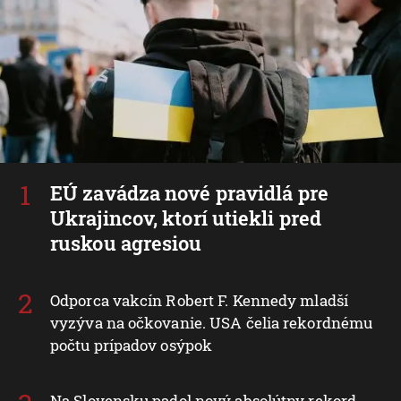
EÚ zavádza nové pravidlá pre
Ukrajincov, ktorí utiekli pred
ruskou agresiou
Odporca vakcín Robert F. Kennedy mladší
vyzýva na očkovanie. USA čelia rekordnému
počtu prípadov osýpok
Na Slovensku padol nový absolútny rekord