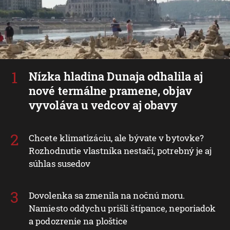
Nízka hladina Dunaja odhalila aj
nové termálne pramene, objav
vyvoláva u vedcov aj obavy
Chcete klimatizáciu, ale bývate v bytovke?
Rozhodnutie vlastníka nestačí, potrebný je aj
súhlas susedov
Dovolenka sa zmenila na nočnú moru.
Namiesto oddychu prišli štípance, neporiadok
a podozrenie na ploštice