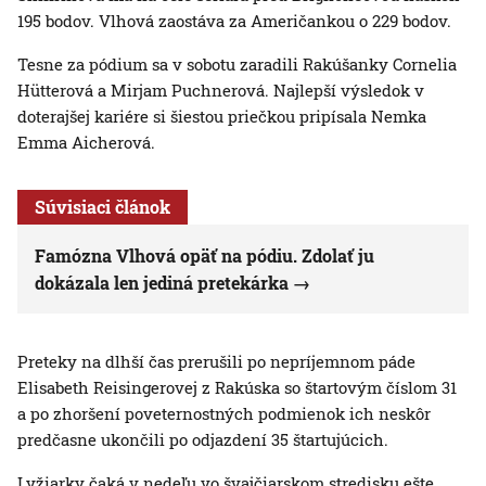
195 bodov. Vlhová zaostáva za Američankou o 229 bodov.
Tesne za pódium sa v sobotu zaradili Rakúšanky Cornelia
Hütterová a Mirjam Puchnerová. Najlepší výsledok v
doterajšej kariére si šiestou priečkou pripísala Nemka
Emma Aicherová.
Súvisiaci článok
Famózna Vlhová opäť na pódiu. Zdolať ju
dokázala len jediná pretekárka
Preteky na dlhší čas prerušili po nepríjemnom páde
Elisabeth Reisingerovej z Rakúska so štartovým číslom 31
a po zhoršení poveternostných podmienok ich neskôr
predčasne ukončili po odjazdení 35 štartujúcich.
Lyžiarky čaká v nedeľu vo švajčiarskom stredisku ešte