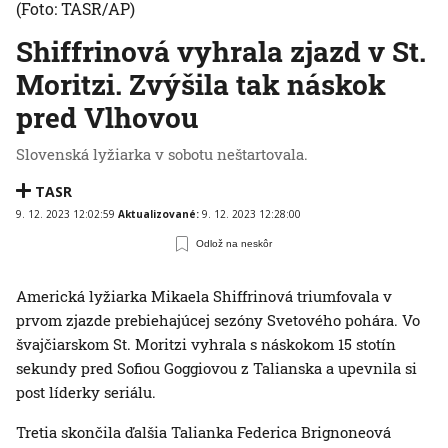
(Foto: TASR/AP)
Shiffrinová vyhrala zjazd v St.
Moritzi. Zvýšila tak náskok
pred Vlhovou
Slovenská lyžiarka v sobotu neštartovala.
TASR
9. 12. 2023 12:02:59
Aktualizované:
9. 12. 2023 12:28:00
Odlož na neskôr
Americká lyžiarka Mikaela Shiffrinová triumfovala v
prvom zjazde prebiehajúcej sezóny Svetového pohára. Vo
švajčiarskom St. Moritzi vyhrala s náskokom 15 stotín
sekundy pred Sofiou Goggiovou z Talianska a upevnila si
post líderky seriálu.
Tretia skončila ďalšia Talianka Federica Brignoneová