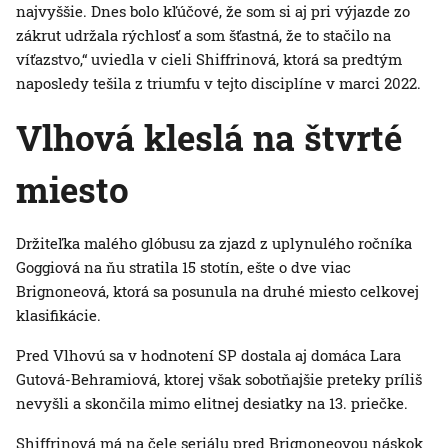
najvyššie. Dnes bolo kľúčové, že som si aj pri výjazde zo
zákrut udržala rýchlosť a som šťastná, že to stačilo na
víťazstvo,“ uviedla v cieli Shiffrinová, ktorá sa predtým
naposledy tešila z triumfu v tejto disciplíne v marci 2022.
Vlhová kleslá na štvrté
miesto
Držiteľka malého glóbusu za zjazd z uplynulého ročníka
Goggiová na ňu stratila 15 stotín, ešte o dve viac
Brignoneová, ktorá sa posunula na druhé miesto celkovej
klasifikácie.
Pred Vlhovú sa v hodnotení SP dostala aj domáca Lara
Gutová-Behramiová, ktorej však sobotňajšie preteky príliš
nevyšli a skončila mimo elitnej desiatky na 13. priečke.
Shiffrinová má na čele seriálu pred Brignoneovou náskok