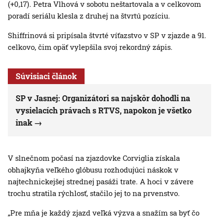
(+0,17). Petra Vlhová v sobotu neštartovala a v celkovom
poradí seriálu klesla z druhej na štvrtú pozíciu.
Shiffrinová si pripísala štvrté víťazstvo v SP v zjazde a 91.
celkovo, čim opäť vylepšila svoj rekordný zápis.
Súvisiaci článok
SP v Jasnej: Organizátori sa najskôr dohodli na
vysielacích právach s RTVS, napokon je všetko
inak
V slnečnom počasí na zjazdovke Corviglia získala
obhajkyňa veľkého glóbusu rozhodujúci náskok v
najtechnickejšej strednej pasáži trate. A hoci v závere
trochu stratila rýchlosť, stačilo jej to na prvenstvo.
„Pre mňa je každý zjazd veľká výzva a snažím sa byť čo