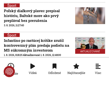
Šport
Poľský diaľkový plavec prepísal
históriu, Baltské more ako prvý
preplával bez prerušenia
3. 8. 2026, 11:27:40
Šport
Infantino po rastúcej kritike zrušil
kontroverzný plán predaja podielu na
MS súkromným investorom
AKTUALIZOVANÉ
1. 8. 2026, 8:18:25
Aktualizované:
1. 8. 2026, 12:48:00
Šport
Futbalové MS so 64 účastníkmi? FIFA
Viac
Videá
Odložené
Najčítanejšie
Po minúte
hľadá nezávislú spoločnosť na
posúdenie rozšírenia turnaja
31. 7. 2026, 15:02:04
Šport
Ďaloga chce vrátiť Zvolen tam, kam
patrí: Verím, že všetci pôjdeme za