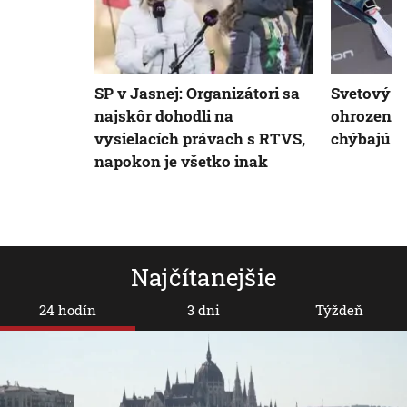
SP v Jasnej: Organizátori sa
Svetový po
najskôr dohodli na
ohrození,
vysielacích právach s RTVS,
chýbajú p
napokon je všetko inak
Najčítanejšie
24 hodín
3 dni
Týždeň