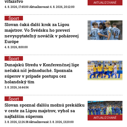
víťazstvo
AKTUALIZOVANÉ
4. 8. 2026, 17:45:00
Aktualizované:
4. 8. 2026, 20:12:00
Šport
Slovan čaká ďalší krok za Ligou
majstrov. Vo Švédsku ho preverí
nevyspytateľný nováčik v pohárovej
Európe
4. 8. 2026, 8:00:00
Šport
Dunajskú Stredu v Konferenčnej lige
nečaká nič jednoduché. Spoznala
súperov v prípade postupu cez
holandský tím
3. 8. 2026, 14:44:54
Šport
Slovan spoznal ďalšiu možnú prekážku
v ceste za Ligou majstrov, vyhol sa
najťažším súperom
AKTUALIZOVANÉ
3. 8. 2026, 12:26:38
Aktualizované:
3. 8. 2026, 13:20:00