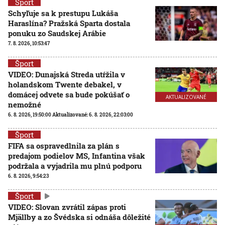
Šport
Schyľuje sa k prestupu Lukáša
Haraslína? Pražská Sparta dostala
ponuku zo Saudskej Arábie
7. 8. 2026, 10:53:47
Šport
VIDEO: Dunajská Streda utŕžila v
holandskom Twente debakel, v
domácej odvete sa bude pokúšať o
AKTUALIZOVANÉ
nemožné
6. 8. 2026, 19:50:00
Aktualizované:
6. 8. 2026, 22:03:00
Šport
FIFA sa ospravedlnila za plán s
predajom podielov MS, Infantina však
podržala a vyjadrila mu plnú podporu
6. 8. 2026, 9:54:23
Šport
VIDEO: Slovan zvrátil zápas proti
Mjällby a zo Švédska si odnáša dôležité