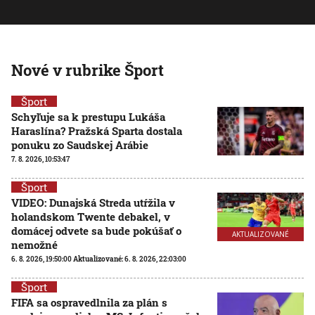
Nové v rubrike Šport
Šport
Schyľuje sa k prestupu Lukáša
Haraslína? Pražská Sparta dostala
ponuku zo Saudskej Arábie
7. 8. 2026, 10:53:47
Šport
VIDEO: Dunajská Streda utŕžila v
holandskom Twente debakel, v
domácej odvete sa bude pokúšať o
AKTUALIZOVANÉ
nemožné
6. 8. 2026, 19:50:00
Aktualizované:
6. 8. 2026, 22:03:00
Šport
FIFA sa ospravedlnila za plán s