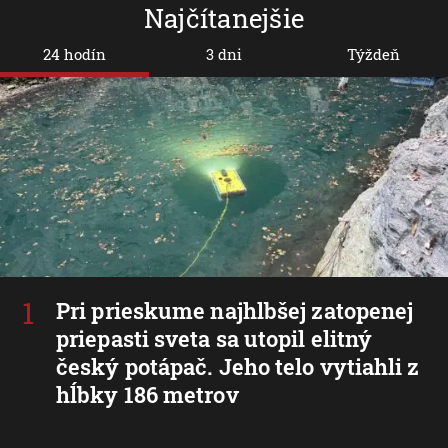
Najčítanejšie
24 hodín
3 dni
Týždeň
Pri prieskume najhlbšej zatopenej
priepasti sveta sa utopil elitný
český potápač. Jeho telo vytiahli z
hĺbky 186 metrov