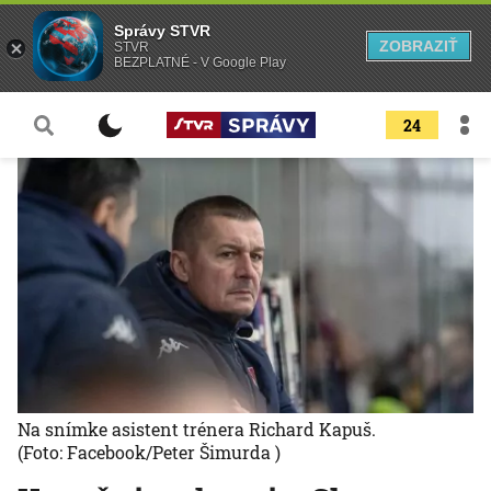
Správy STVR
ZOBRAZIŤ
STVR
BEZPLATNÉ - V Google Play
24
Na snímke asistent trénera Richard Kapuš.
(Foto: Facebook/Peter Šimurda )