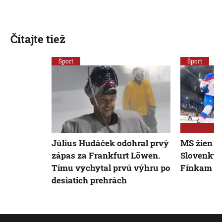
Čítajte tiež
Šport
Šport
Július Hudáček odohral prvý
MS žien do
zápas za Frankfurt Löwen.
Slovenky n
Tímu vychytal prvú výhru po
Fínkam an
desiatich prehrách