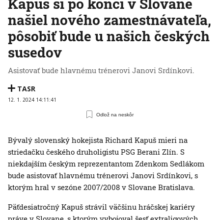
Kapuš si po konci v Slovane
našiel nového zamestnávateľa,
pôsobiť bude u našich českých
susedov
Asistovať bude hlavnému trénerovi Janovi Srdínkovi.
TASR
12. 1. 2024 14:11:41
Odlož na neskôr
Bývalý slovenský hokejista Richard Kapuš mieri na
striedačku českého druholigistu PSG Berani Zlín. S
niekdajším českým reprezentantom Zdenkom Sedlákom
bude asistovať hlavnému trénerovi Janovi Srdínkovi, s
ktorým hral v sezóne 2007/2008 v Slovane Bratislava.
Päťdesiatročný Kapuš strávil väčšinu hráčskej kariéry
práve v Slovane, s ktorým vybojoval šesť extraligových