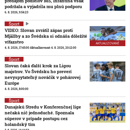
predajom podielov MS, Infantina však
podržala a vyjadrila mu plnú podporu
6. 8. 2026, 9:54:23
Šport
VIDEO: Slovan zvrátil zápas proti
Mjällby a zo Švédska si odnáša dôležité
víťazstvo
AKTUALIZOVANÉ
4. 8. 2026, 17:45:00
Aktualizované:
4. 8. 2026, 20:12:00
Šport
Slovan čaká ďalší krok za Ligou
majstrov. Vo Švédsku ho preverí
nevyspytateľný nováčik v pohárovej
Európe
4. 8. 2026, 8:00:00
Šport
Dunajskú Stredu v Konferenčnej lige
nečaká nič jednoduché. Spoznala
súperov v prípade postupu cez
holandský tím