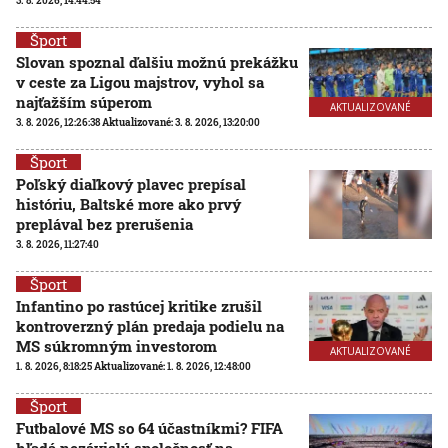
3. 8. 2026, 14:44:54
Šport
Slovan spoznal ďalšiu možnú prekážku
v ceste za Ligou majstrov, vyhol sa
najťažším súperom
AKTUALIZOVANÉ
3. 8. 2026, 12:26:38
Aktualizované:
3. 8. 2026, 13:20:00
Šport
Poľský diaľkový plavec prepísal
históriu, Baltské more ako prvý
preplával bez prerušenia
3. 8. 2026, 11:27:40
Šport
Infantino po rastúcej kritike zrušil
kontroverzný plán predaja podielu na
MS súkromným investorom
AKTUALIZOVANÉ
1. 8. 2026, 8:18:25
Aktualizované:
1. 8. 2026, 12:48:00
Šport
Futbalové MS so 64 účastníkmi? FIFA
hľadá nezávislú spoločnosť na