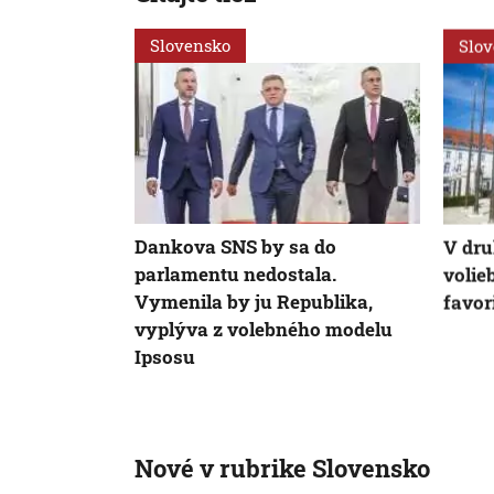
Slovensko
Slo
Dankova SNS by sa do
V dru
parlamentu nedostala.
volie
Vymenila by ju Republika,
favor
vyplýva z volebného modelu
Ipsosu
Nové v rubrike Slovensko