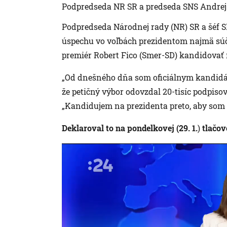
Podpredseda NR SR a predseda SNS Andrej
Podpredseda Národnej rady (NR) SR a šéf S
úspechu vo voľbách prezidentom najmä súčas
premiér Robert Fico (Smer-SD) kandidovať 
„Od dnešného dňa som oficiálnym kandidát
že petičný výbor odovzdal 20-tisíc podpiso
„Kandidujem na prezidenta preto, aby som na
Deklaroval to na pondelkovej (29. 1.
)
tlačove