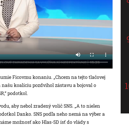
ozumie Ficovmu konaniu. „Chcem na tejto tlačovej
a našu koalíciu pozdvihol zástavu a bojoval o
SR,“ podotkol.
odu, aby nebol zradený volič SNS. „A to nielen
 podotkol Danko. SNS podľa neho nemá na výber a
áme možnosť ako Hlas-SD ísť do vlády s