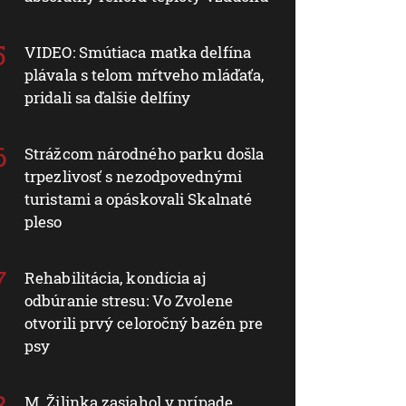
VIDEO: Smútiaca matka delfína
plávala s telom mŕtveho mláďaťa,
pridali sa ďalšie delfíny
Strážcom národného parku došla
trpezlivosť s nezodpovednými
turistami a opáskovali Skalnaté
pleso
Rehabilitácia, kondícia aj
odbúranie stresu: Vo Zvolene
otvorili prvý celoročný bazén pre
psy
M. Žilinka zasiahol v prípade