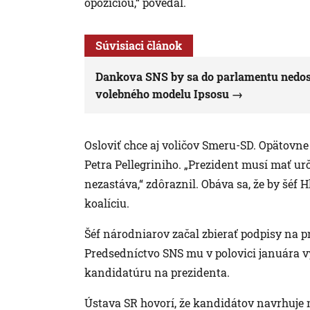
opozíciou,“ povedal.
Súvisiaci článok
Dankova SNS by sa do parlamentu nedost
volebného modelu Ipsosu
Osloviť chce aj voličov Smeru-SD. Opätovn
Petra Pellegriniho. „Prezident musí mať ur
nezastáva,“ zdôraznil. Obáva sa, že by šéf
koalíciu.
Šéf národniarov začal zbierať podpisy na
Predsedníctvo SNS mu v polovici januára vy
kandidatúru na prezidenta.
Ústava SR hovorí, že kandidátov navrhuje 