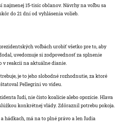
sí najmenej 15-tisíc občanov. Návrhy na voľbu sa
ôr do 21 dní od vyhlásenia volieb.
prezidentských voľbách urobiť všetko pre to, aby
 dodal, uvedomuje si zodpovednosť za splnenie
 v reakcii na aktuálne dianie.
trebuje, je to jeho slobodné rozhodnutie, za ktoré
tatoval Pellegrini vo videu.
denta ľudí, nie čisto koalície alebo opozície. Hlava
slúžkou konkrétnej vlády. Zdôraznil potrebu pokoja.
h a hádkach, má na to plné právo a len ľudia