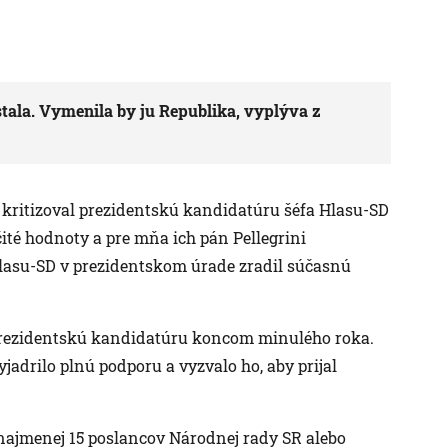
ala. Vymenila by ju Republika, vyplýva z
e kritizoval prezidentskú kandidatúru šéfa Hlasu-SD
čité hodnoty a pre mňa ich pán Pellegrini
 Hlasu-SD v prezidentskom úrade zradil súčasnú
 prezidentskú kandidatúru koncom minulého roka.
jadrilo plnú podporu a vyzvalo ho, aby prijal
najmenej 15 poslancov Národnej rady SR alebo