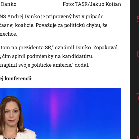
 Danko.
Foto: TASR/Jakub Kotian
NS Andrej Danko je pripravený byť v prípade
nej koalície. Považuje za politickú chybu, že
nechce.
om na prezidenta SR,“ oznámil Danko. Zopakoval,
v, čím splnil podmienky na kandidatúru.
plnil svoje politické ambície,“ dodal.
j konferencii: