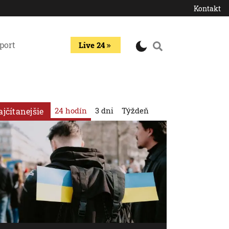
Kontakt
port
Live 24
24 hodín
3 dni
Týždeň
ajčítanejšie