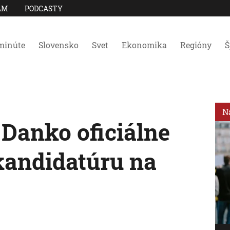
AM
PODCASTY
minúte
Slovensko
Svet
Ekonomika
Regióny
Š
N
 Danko oficiálne
kandidatúru na