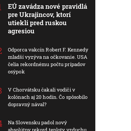
EÚ zavádza nové pravidlá
pre Ukrajincov, ktorí
utiekli pred ruskou
agresiou
Odporca vakcín Robert F. Kennedy
mladší vyzýva na očkovanie. USA
čelia rekordnému počtu prípadov
osýpok
V Chorvátsku čakali vodiči v
kolónach aj 20 hodín. Čo spôsobilo
dopravný nával?
Na Slovensku padol nový
absolútny rekord teploty vzduchu