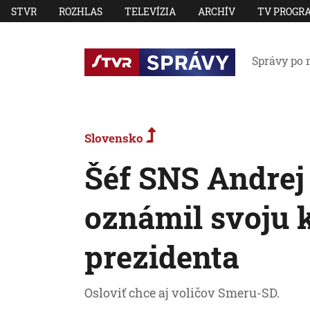
STVR
ROZHLAS
TELEVÍZIA
ARCHÍV
TV PROGR
Správy po 
Slovensko
Šéf SNS Andrej
oznámil svoju 
prezidenta
Osloviť chce aj voličov Smeru-SD.