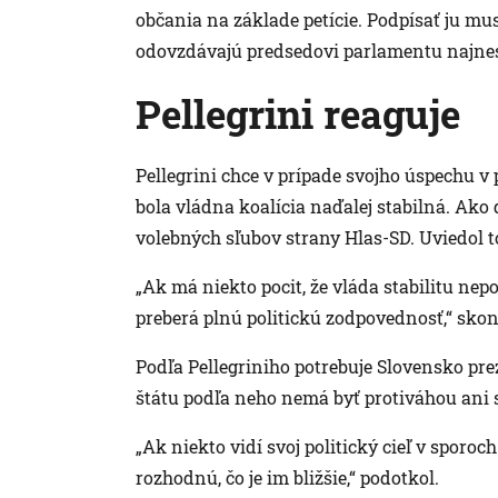
občania na základe petície. Podpísať ju mu
odovzdávajú predsedovi parlamentu najnesk
Pellegrini reaguje
Pellegrini chce v prípade svojho úspechu v 
bola vládna koalícia naďalej stabilná. Ako
volebných sľubov strany Hlas-SD. Uviedol to
„Ak má niekto pocit, že vláda stabilitu nepo
preberá plnú politickú zodpovednosť,“ skonš
Podľa Pellegriniho potrebuje Slovensko prezi
štátu podľa neho nemá byť protiváhou ani 
„Ak niekto vidí svoj politický cieľ v sporoc
rozhodnú, čo je im bližšie,“ podotkol.