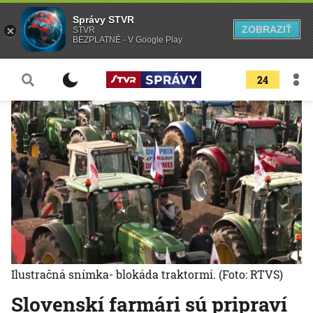
Správy STVR
ZOBRAZIŤ
STVR
BEZPLATNÉ - V Google Play
24
Ilustračná snímka- blokáda traktormi.
(Foto: RTVS)
Slovenskí farmári sú pripraví