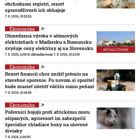
obchodnom registri, rezort
spravodlivosti ich obhajuje
7. 8. 2026, 19:25:26
Ekonomika
Obmedzená výroba v atómových
elektrárňach v Maďarsku a Rumunsku
zvyšuje ceny elektriny aj na Slovensku
AKTUALIZOVANÉ
7. 8. 2026, 11:59:41
Aktualizované:
7. 8. 2026, 19:21:00
Ekonomika
Rezort financií chce znížiť prémiu na
stavebné sporenie. Po novom si sporiteľ
bude musieť ušetriť väčšiu sumu peňazí
7. 8. 2026, 10:34:48
Ekonomika
Poľovníci bojujú proti africkému moru
ošípaných, agrorezort im zabezpečil
špeciálne chladiace boxy na ulovené
diviaky
7. 8. 2026, 6:00:00