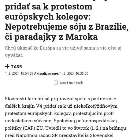
pridať sa k protestom
európskych kolegov:
Nepotrebujeme sóju z Brazílie,
či paradajky z Maroka
Chcú ukázať, že Európa sa vie uživiť sama a vie ešte aj
vyvážať.
TASR
1. 2. 2024 15:54:39
Aktualizované:
1. 2. 2024 16:35:00
Odlož na neskôr
Slovenskí farmári sú pripravení spolu s partnermi z
ďalších krajín V4 pridať sa k už niekoľkotýždňovým
protestom európskych kolegov, protestujúcim proti
nedostatkom súčasnej Spoločnej poľnohospodárskej
politiky (CAP) EÚ. Uviedli to vo štvrtok (1. 2.) na brífingu
pred Národnou radou SR predstavitelia Slovenskej