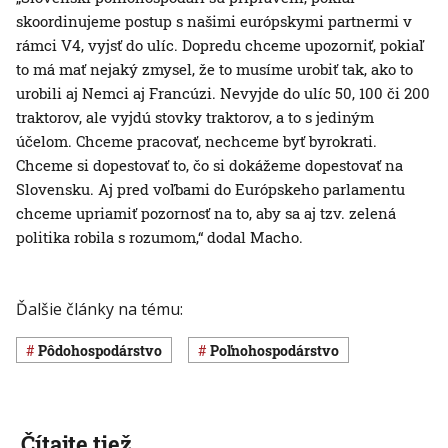
skoordinujeme postup s našimi európskymi partnermi v
rámci V4, vyjsť do ulíc. Dopredu chceme upozorniť, pokiaľ
to má mať nejaký zmysel, že to musíme urobiť tak, ako to
urobili aj Nemci aj Francúzi. Nevyjde do ulíc 50, 100 či 200
traktorov, ale vyjdú stovky traktorov, a to s jediným
účelom. Chceme pracovať, nechceme byť byrokrati.
Chceme si dopestovať to, čo si dokážeme dopestovať na
Slovensku. Aj pred voľbami do Európskeho parlamentu
chceme upriamiť pozornosť na to, aby sa aj tzv. zelená
politika robila s rozumom,“ dodal Macho.
Ďalšie články na tému:
pôdohospodárstvo
poľnohospodárstvo
Čítajte tiež