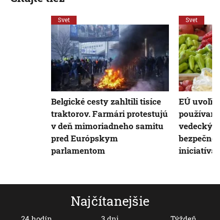
Svet
Svet
Belgické cesty zahltili tisíce
EÚ uvoľňuj
traktorov. Farmári protestujú
používani
v deň mimoriadneho samitu
vedecký k
pred Európskym
bezpečné,
parlamentom
iniciatíva
Najčítanejšie
24 hodín
3 dni
Týždeň