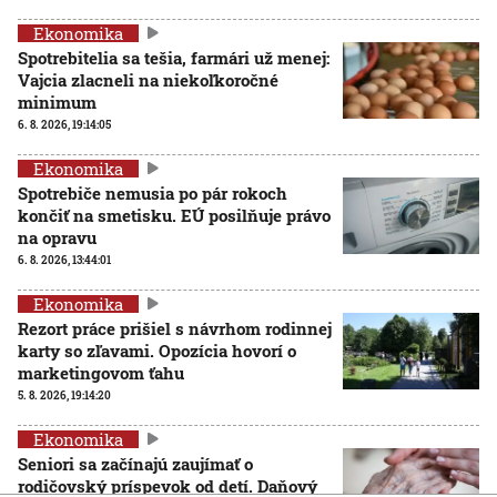
Ekonomika
Spotrebitelia sa tešia, farmári už menej:
Vajcia zlacneli na niekoľkoročné
minimum
6. 8. 2026, 19:14:05
Ekonomika
Spotrebiče nemusia po pár rokoch
končiť na smetisku. EÚ posilňuje právo
na opravu
6. 8. 2026, 13:44:01
Ekonomika
Rezort práce prišiel s návrhom rodinnej
karty so zľavami. Opozícia hovorí o
marketingovom ťahu
5. 8. 2026, 19:14:20
Ekonomika
Seniori sa začínajú zaujímať o
rodičovský príspevok od detí. Daňový