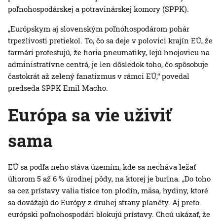
poľnohospodárskej a potravinárskej komory (SPPK).
„Európskym aj slovenským poľnohospodárom pohár
trpezlivosti pretiekol. To, čo sa deje v polovici krajín EÚ, že
farmári protestujú, že horia pneumatiky, lejú hnojovicu na
administratívne centrá, je len dôsledok toho, čo spôsobuje
častokrát až zelený fanatizmus v rámci EÚ,“ povedal
predseda SPPK Emil Macho.
Európa sa vie uživiť
sama
EÚ sa podľa neho stáva územím, kde sa necháva ležať
úhorom 5 až 6 % úrodnej pôdy, na ktorej je burina. „Do toho
sa cez prístavy valia tisíce ton plodín, mäsa, hydiny, ktoré
sa dovážajú do Európy z druhej strany planéty. Aj preto
európski poľnohospodári blokujú prístavy. Chcú ukázať, že