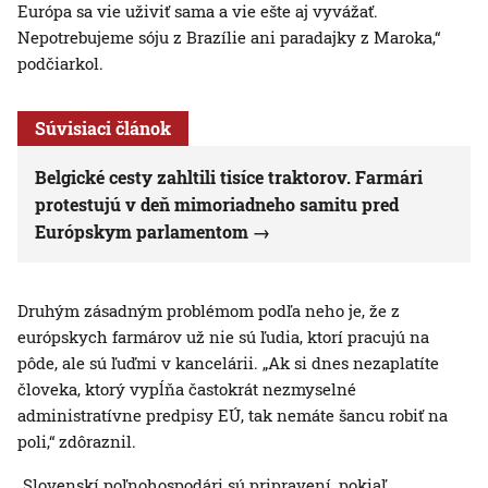
Európa sa vie uživiť sama a vie ešte aj vyvážať.
Nepotrebujeme sóju z Brazílie ani paradajky z Maroka,“
podčiarkol.
Súvisiaci článok
Belgické cesty zahltili tisíce traktorov. Farmári
protestujú v deň mimoriadneho samitu pred
Európskym parlamentom
Druhým zásadným problémom podľa neho je, že z
európskych farmárov už nie sú ľudia, ktorí pracujú na
pôde, ale sú ľuďmi v kancelárii. „Ak si dnes nezaplatíte
človeka, ktorý vypĺňa častokrát nezmyselné
administratívne predpisy EÚ, tak nemáte šancu robiť na
poli,“ zdôraznil.
„Slovenskí poľnohospodári sú pripravení, pokiaľ