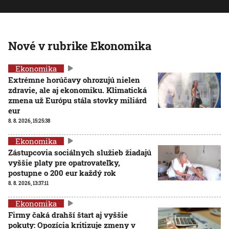
Nové v rubrike Ekonomika
Ekonomika
Extrémne horúčavy ohrozujú nielen
zdravie, ale aj ekonomiku. Klimatická
zmena už Európu stála stovky miliárd
eur
8. 8. 2026, 15:25:38
Ekonomika
Zástupcovia sociálnych služieb žiadajú
vyššie platy pre opatrovateľky,
postupne o 200 eur každý rok
8. 8. 2026, 13:37:11
Ekonomika
Firmy čaká drahší štart aj vyššie
pokuty: Opozícia kritizuje zmeny v