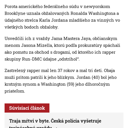
Porota amerického federálneho súdu v newyorskom
Brooklyne uznala obžalovaných Ronalda Washingtona a
údajného strelca Karla Jordana mladšieho za vinných vo
všetkých bodoch obžaloby.
Usvedčili ich z vraždy Jama Mastera Jaya, občianskym
menom Jasona Mizella, ktorú podľa prokuratúry spáchali
ako pomstu za obchod s drogami, od ktorého ich rapper
skupiny Run-DMC údajne „odstrihol“.
Zastrelený rapper mal len 37 rokov a mal tri deti. Obaja
muži pritom patrili k jeho blízkym. Jordan (40) bol jeho
krstným synom a Washington (59) jeho dlhoročným
priateľom.
Súvisiaci článok
Traja mŕtvi v byte. Česká polícia vyšetruje
trojnásobnú vraždu