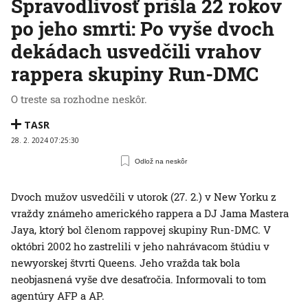
Spravodlivosť prišla 22 rokov
po jeho smrti: Po vyše dvoch
dekádach usvedčili vrahov
rappera skupiny Run-DMC
O treste sa rozhodne neskôr.
TASR
28. 2. 2024 07:25:30
Odlož na neskôr
Dvoch mužov usvedčili v utorok (27. 2.) v New Yorku z
vraždy známeho amerického rappera a DJ Jama Mastera
Jaya, ktorý bol členom rappovej skupiny Run-DMC. V
októbri 2002 ho zastrelili v jeho nahrávacom štúdiu v
newyorskej štvrti Queens. Jeho vražda tak bola
neobjasnená vyše dve desaťročia. Informovali to tom
agentúry AFP a AP.