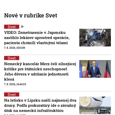
Nové v rubrike Svet
Svet
VIDEO: Zemetrasenie v Japonsku
zastihlo lekárov uprostred operácie,
pacienta chránili vlastnými telami
7. 8. 2026, 15:01:59
Svet
Nemecký kancelár Merz čelí silnejúcej
kritike pre štátnickú neschopnosť.
Jeho dôvera v udržanie jednotnosti
klesá
7. 8. 2026, 14:44:23
Svet
Na letisku v Lipsku našli najmenej dva
drony. Podľa prokuratúry ide o závažný
útok na nemeckú infraštruktúru