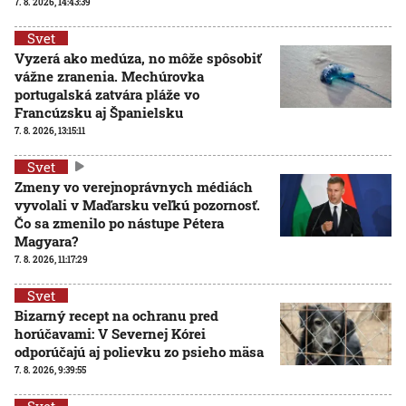
7. 8. 2026, 14:43:39
Svet
Vyzerá ako medúza, no môže spôsobiť
vážne zranenia. Mechúrovka
portugalská zatvára pláže vo
Francúzsku aj Španielsku
7. 8. 2026, 13:15:11
Svet
Zmeny vo verejnoprávnych médiách
vyvolali v Maďarsku veľkú pozornosť.
Čo sa zmenilo po nástupe Pétera
Magyara?
7. 8. 2026, 11:17:29
Svet
Bizarný recept na ochranu pred
horúčavami: V Severnej Kórei
odporúčajú aj polievku zo psieho mäsa
7. 8. 2026, 9:39:55
Svet