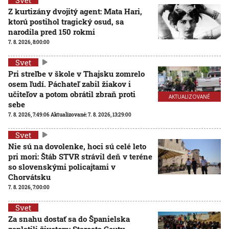
Z kurtizány dvojitý agent: Mata Hari,
ktorú postihol tragický osud, sa
narodila pred 150 rokmi
7. 8. 2026, 8:00:00
Svet
Pri streľbe v škole v Thajsku zomrelo
osem ľudí. Páchateľ zabil žiakov i
učiteľov a potom obrátil zbraň proti
AKTUALIZOVANÉ
sebe
7. 8. 2026, 7:49:06
Aktualizované:
7. 8. 2026, 13:29:00
Svet
Nie sú na dovolenke, hoci sú celé leto
pri mori: Štáb STVR strávil deň v teréne
so slovenskými policajtami v
Chorvátsku
7. 8. 2026, 7:00:00
Svet
Za snahu dostať sa do Španielska
zaplatili životom: Starosta Ceuty