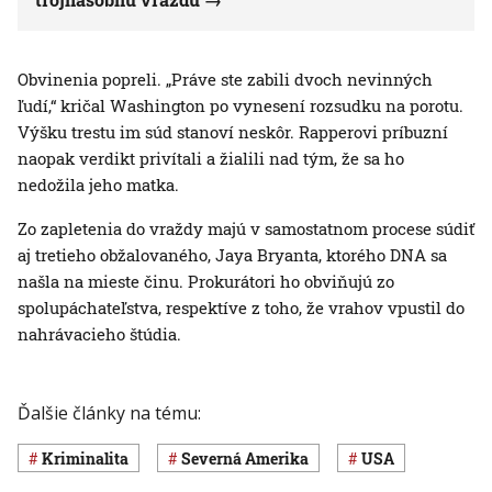
Obvinenia popreli. „Práve ste zabili dvoch nevinných
ľudí,“ kričal Washington po vynesení rozsudku na porotu.
Výšku trestu im súd stanoví neskôr. Rapperovi príbuzní
naopak verdikt privítali a žialili nad tým, že sa ho
nedožila jeho matka.
Zo zapletenia do vraždy majú v samostatnom procese súdiť
aj tretieho obžalovaného, Jaya Bryanta, ktorého DNA sa
našla na mieste činu. Prokurátori ho obviňujú zo
spolupáchateľstva, respektíve z toho, že vrahov vpustil do
nahrávacieho štúdia.
Ďalšie články na tému:
Kriminalita
Severná Amerika
USA