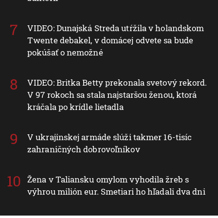
VIDEO: Dunajská Streda utŕžila v holandskom
Twente debakel, v domácej odvete sa bude
pokúšať o nemožné
VIDEO: Britka Betty prekonala svetový rekord.
V 97 rokoch sa stala najstaršou ženou, ktorá
kráčala po krídle lietadla
V ukrajinskej armáde slúži takmer 16-tisíc
zahraničných dobrovoľníkov
Žena v Taliansku omylom vyhodila žreb s
výhrou milión eur. Smetiari ho hľadali dva dni