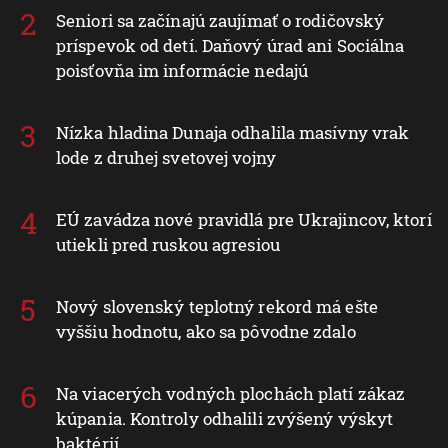
Seniori sa začínajú zaujímať o rodičovský
príspevok od detí. Daňový úrad ani Sociálna
poisťovňa im informácie nedajú
Nízka hladina Dunaja odhalila masívny vrak
lode z druhej svetovej vojny
EÚ zavádza nové pravidlá pre Ukrajincov, ktorí
utiekli pred ruskou agresiou
Nový slovenský teplotný rekord má ešte
vyššiu hodnotu, ako sa pôvodne zdalo
Na viacerých vodných plochách platí zákaz
kúpania. Kontroly odhalili zvýšený výskyt
baktérií