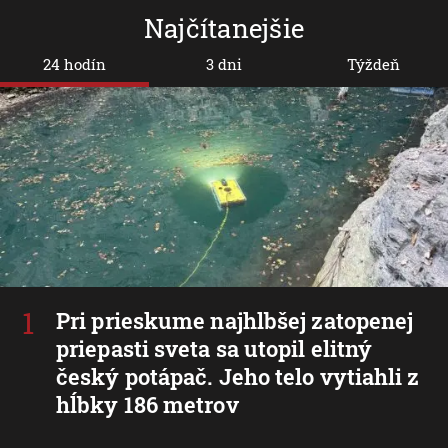
Najčítanejšie
24 hodín
3 dni
Týždeň
Pri prieskume najhlbšej zatopenej
priepasti sveta sa utopil elitný
český potápač. Jeho telo vytiahli z
hĺbky 186 metrov