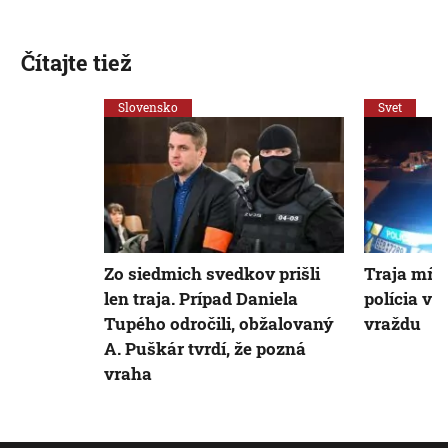
Čítajte tiež
Slovensko
Svet
Zo siedmich svedkov prišli
Traja mŕtv
len traja. Prípad Daniela
polícia vy
Tupého odročili, obžalovaný
vraždu
A. Puškár tvrdí, že pozná
vraha