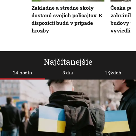
Základné a stredné školy
Česká pol
dostanú svojich policajtov. K
zabránila ď
dispozícii budú v prípade
budovy un
hrozby
vyviedli 
Najčítanejšie
24 hodín
3 dni
Týždeň