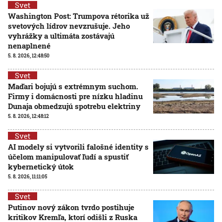
Svet
Washington Post: Trumpova rétorika už
svetových lídrov nevzrušuje. Jeho
vyhrážky a ultimáta zostávajú
nenaplnené
5. 8. 2026, 12:48:50
Svet
Maďari bojujú s extrémnym suchom.
Firmy i domácnosti pre nízku hladinu
Dunaja obmedzujú spotrebu elektriny
5. 8. 2026, 12:48:12
Svet
AI modely si vytvorili falošné identity s
účelom manipulovať ľudí a spustiť
kybernetický útok
5. 8. 2026, 11:11:05
Svet
Putinov nový zákon tvrdo postihuje
kritikov Kremľa, ktorí odišli z Ruska