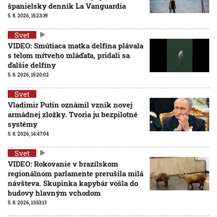
španielsky denník La Vanguardia
5. 8. 2026, 15:23:39
Svet
VIDEO: Smútiaca matka delfína plávala
s telom mŕtveho mláďaťa, pridali sa
ďalšie delfíny
5. 8. 2026, 15:20:02
Svet
Vladimir Putin oznámil vznik novej
armádnej zložky. Tvoria ju bezpilotné
systémy
5. 8. 2026, 14:47:04
Svet
VIDEO: Rokovanie v brazílskom
regionálnom parlamente prerušila milá
návšteva. Skupinka kapybár vošla do
budovy hlavným vchodom
5. 8. 2026, 13:53:13