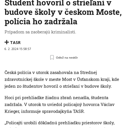
Študent hovoril o strieľaní v
budove školy v českom Moste,
polícia ho zadržala
Prípadom sa zaoberajú kriminalisti.
TASR
6. 2. 2024 15:58:57
Odlož na neskôr
Česká polícia v utorok zasahovala na Strednej
zdravotníckej škole v meste Most v Úsťanskom kraji, kde
jeden zo študentov hovoril o strieľaní v budove školy.
Hoci pri prehliadke žiadnu zbraň nenašla, študenta
zadržala. V utorok to uviedol policajný hovorca Václav
Krieger, informuje spravodajkyňa TASR.
„Policajti urobili dôkladnú prehliadku priestorov školy,