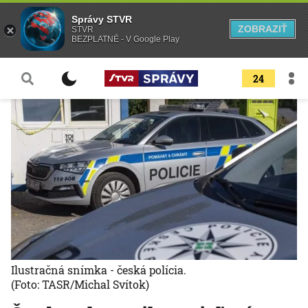
Správy STVR
ZOBRAZIŤ
STVR
BEZPLATNÉ - V Google Play
24
Ilustračná snímka - česká polícia.
(Foto: TASR/Michal Svítok)