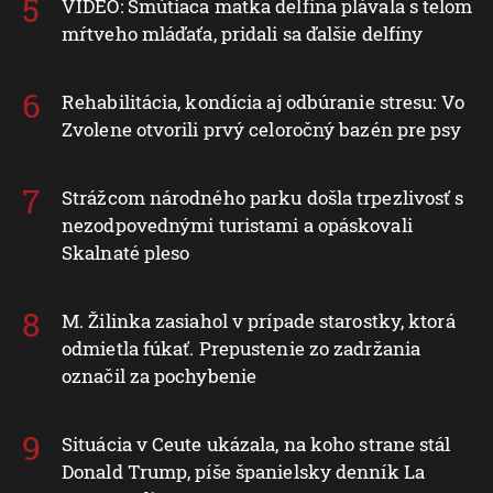
VIDEO: Smútiaca matka delfína plávala s telom
mŕtveho mláďaťa, pridali sa ďalšie delfíny
Rehabilitácia, kondícia aj odbúranie stresu: Vo
Zvolene otvorili prvý celoročný bazén pre psy
Strážcom národného parku došla trpezlivosť s
nezodpovednými turistami a opáskovali
Skalnaté pleso
M. Žilinka zasiahol v prípade starostky, ktorá
odmietla fúkať. Prepustenie zo zadržania
označil za pochybenie
Situácia v Ceute ukázala, na koho strane stál
Donald Trump, píše španielsky denník La