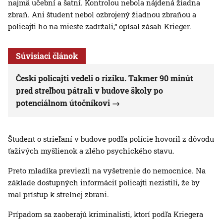
najmä učební a šatní. Kontrolou nebola nájdená žiadna
zbraň. Ani študent nebol ozbrojený žiadnou zbraňou a
policajti ho na mieste zadržali,“ opísal zásah Krieger.
Súvisiaci článok
Českí policajti vedeli o riziku. Takmer 90 minút
pred streľbou pátrali v budove školy po
potenciálnom útočníkovi
Študent o strieľaní v budove podľa polície hovoril z dôvodu
ťaživých myšlienok a zlého psychického stavu.
Preto mladíka previezli na vyšetrenie do nemocnice. Na
základe dostupných informácií policajti nezistili, že by
mal prístup k strelnej zbrani.
Prípadom sa zaoberajú kriminalisti, ktorí podľa Kriegera