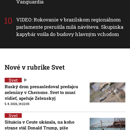
Vanguardia
VIDEO: Rokovanie v brazílskom regionálnom
parlamente prerušila milá návšteva. Skupinka
kapybár vošla do budovy hlavným vchodom
Nové v rubrike Svet
Svet
Ruský dron prenasledoval predajcu
zeleniny v Chersone. Svet to musí
vidieť, apeluje Zelenskyj
5. 8. 2026, 19:22:05
Svet
Situácia v Ceute ukázala, na koho
strane stál Donald Trump, píše