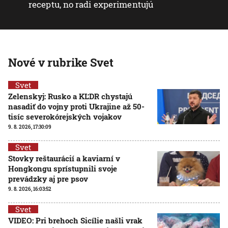
receptu, no radi experimentujú
Nové v rubrike Svet
Svet
Zelenskyj: Rusko a KĽDR chystajú
nasadiť do vojny proti Ukrajine až 50-
tisíc severokórejských vojakov
9. 8. 2026, 17:30:09
Svet
Stovky reštaurácií a kaviarní v
Hongkongu sprístupnili svoje
prevádzky aj pre psov
9. 8. 2026, 16:03:52
Svet
VIDEO: Pri brehoch Sicílie našli vrak