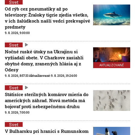
Svet
Od rýb cez pneumatiky až po
televízory: Žraloky tigrie zjedia všetko,
v ich žalúdkoch našli vedci prekvapivé
predmety
9. 8. 2026, 9:00:00
Svet
Nočné ruské útoky na Ukrajinu si
vyžiadali obete. V Charkove zasiahli
obytné domy, zranených hlásia aj z
AKTUALIZOVANÉ
Odesy
9. 8. 2026, 8:57:33
Aktualizované:
9. 8. 2026, 19:24:00
Svet
Státisíce sterilných komárov mieria do
amerických záhrad. Nová metóda má
bojovať proti nebezpečnému druhu
9. 8. 2026, 7:00:00
Svet
V Bulharsku pri hranici s Rumunskom