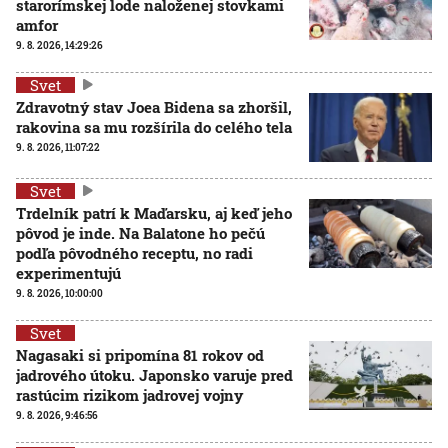
starorímskej lode naloženej stovkami
amfor
9. 8. 2026, 14:29:26
Svet
Zdravotný stav Joea Bidena sa zhoršil,
rakovina sa mu rozšírila do celého tela
9. 8. 2026, 11:07:22
Svet
Trdelník patrí k Maďarsku, aj keď jeho
pôvod je inde. Na Balatone ho pečú
podľa pôvodného receptu, no radi
experimentujú
9. 8. 2026, 10:00:00
Svet
Nagasaki si pripomína 81 rokov od
jadrového útoku. Japonsko varuje pred
rastúcim rizikom jadrovej vojny
9. 8. 2026, 9:46:56