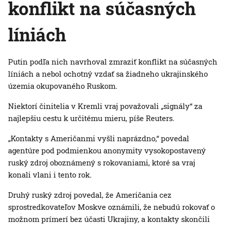
konflikt na súčasných
líniách
Putin podľa nich navrhoval zmraziť konflikt na súčasných
líniách a nebol ochotný vzdať sa žiadneho ukrajinského
územia okupovaného Ruskom.
Niektorí činitelia v Kremli vraj považovali „signály“ za
najlepšiu cestu k určitému mieru, píše Reuters.
„Kontakty s Američanmi vyšli naprázdno,“ povedal
agentúre pod podmienkou anonymity vysokopostavený
ruský zdroj oboznámený s rokovaniami, ktoré sa vraj
konali vlani i tento rok.
Druhý ruský zdroj povedal, že Američania cez
sprostredkovateľov Moskve oznámili, že nebudú rokovať o
možnom prímerí bez účasti Ukrajiny, a kontakty skončili