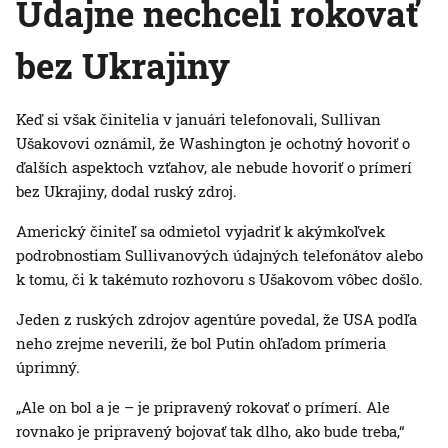
Údajne nechceli rokovať
bez Ukrajiny
Keď si však činitelia v januári telefonovali, Sullivan
Ušakovovi oznámil, že Washington je ochotný hovoriť o
ďalších aspektoch vzťahov, ale nebude hovoriť o prímerí
bez Ukrajiny, dodal ruský zdroj.
Americký činiteľ sa odmietol vyjadriť k akýmkoľvek
podrobnostiam Sullivanových údajných telefonátov alebo
k tomu, či k takémuto rozhovoru s Ušakovom vôbec došlo.
Jeden z ruských zdrojov agentúre povedal, že USA podľa
neho zrejme neverili, že bol Putin ohľadom prímeria
úprimný.
„Ale on bol a je – je pripravený rokovať o prímerí. Ale
rovnako je pripravený bojovať tak dlho, ako bude treba,“