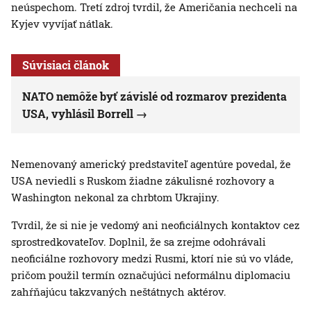
neúspechom. Tretí zdroj tvrdil, že Američania nechceli na
Kyjev vyvíjať nátlak.
Súvisiaci článok
NATO nemôže byť závislé od rozmarov prezidenta
USA, vyhlásil Borrell
Nemenovaný americký predstaviteľ agentúre povedal, že
USA neviedli s Ruskom žiadne zákulisné rozhovory a
Washington nekonal za chrbtom Ukrajiny.
Tvrdil, že si nie je vedomý ani neoficiálnych kontaktov cez
sprostredkovateľov. Doplnil, že sa zrejme odohrávali
neoficiálne rozhovory medzi Rusmi, ktorí nie sú vo vláde,
pričom použil termín označujúci neformálnu diplomaciu
zahŕňajúcu takzvaných neštátnych aktérov.