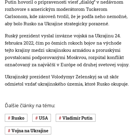
Putin hovoril o pripravenosti viesť „dialóg“ v nedávnom
rozhovore s americkým moderátorom Tuckerom
Carlsonom, kde zároveň tvrdil, že je podľa neho nemožné,
aby bolo Rusko na Ukrajine strategicky porazené.
Ruský prezident vyslal invázne vojská na Ukrajinu 24.
februára 2022, čím po ôsmich rokoch bojov na východe
tejto krajiny medzi ukrajinskou armádou a proruskými
povstalcami podporovanými Moskvou, rozpútal konflikt
označovaný za najväčší v Európe od druhej svetovej vojny.
Ukrajinský prezident Volodymyr Zelenskyj sa už skôr
odmietol vzdať ukrajinského územia, ktoré Rusko okupuje.
Ďalšie články na tému:
Rusko
USA
Vladimir Putin
vojna na Ukrajine