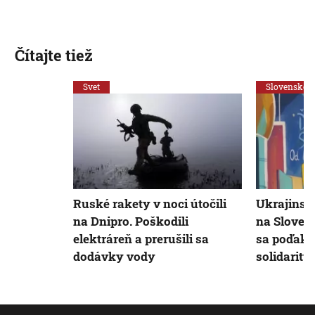
Čítajte tiež
Svet
Slovensko
Ruské rakety v noci útočili
Ukrajinsk
na Dnipro. Poškodili
na Slovens
elektráreň a prerušili sa
sa poďakov
dodávky vody
solidaritu