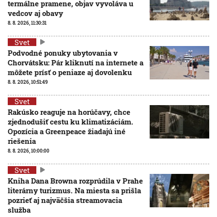
termálne pramene, objav vyvoláva u
vedcov aj obavy
8. 8. 2026, 11:30:31
Svet
Podvodné ponuky ubytovania v
Chorvátsku: Pár kliknutí na internete a
môžete prísť o peniaze aj dovolenku
8. 8. 2026, 10:51:49
Svet
Rakúsko reaguje na horúčavy, chce
zjednodušiť cestu ku klimatizáciám.
Opozícia a Greenpeace žiadajú iné
riešenia
8. 8. 2026, 10:00:00
Svet
Kniha Dana Browna rozprúdila v Prahe
literárny turizmus. Na miesta sa prišla
pozrieť aj najväčšia streamovacia
služba