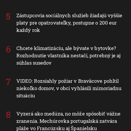
Zástupcovia sociálnych služieb žiadajú vyššie
platy pre opatrovateľky, postupne o 200 eur
každý rok
Chcete klimatizáciu, ale bývate v bytovke?
Rozhodnutie vlastníka nestačí, potrebný je aj
súhlas susedov
VIDEO: Rozsiahly požiar v Braväcove pohltil
niekoľko domov, v obci vyhlásili mimoriadnu
situáciu
Vyzerá ako medúza, no môže spôsobiť vážne
zranenia. Mechúrovka portugalská zatvára
pláže vo Francúzsku aj Španielsku