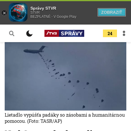
Správy STVR
ZOBRAZIŤ
STVR
BEZPLATNÉ - V Google Play
24
Lietadlo vypúšťa padáky so zásobami a humanitárnou
pomocou.
(Foto: TASR/AP)