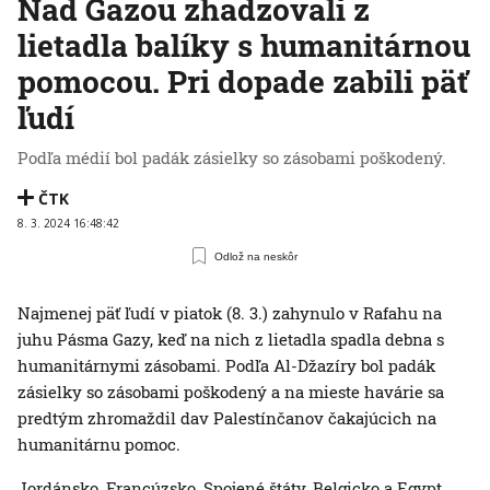
Nad Gazou zhadzovali z
lietadla balíky s humanitárnou
pomocou. Pri dopade zabili päť
ľudí
Podľa médií bol padák zásielky so zásobami poškodený.
ČTK
8. 3. 2024 16:48:42
Odlož na neskôr
Najmenej päť ľudí v piatok (8. 3.) zahynulo v Rafahu na
juhu Pásma Gazy, keď na nich z lietadla spadla debna s
humanitárnymi zásobami. Podľa Al-Džazíry bol padák
zásielky so zásobami poškodený a na mieste havárie sa
predtým zhromaždil dav Palestínčanov čakajúcich na
humanitárnu pomoc.
Jordánsko, Francúzsko, Spojené štáty, Belgicko a Egypt