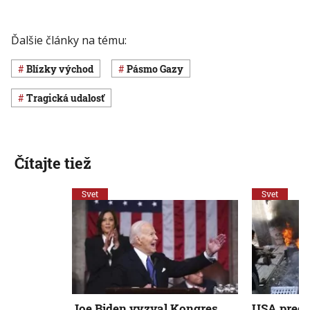
Ďalšie články na tému:
Blízky východ
pásmo Gazy
Tragická udalosť
Čítajte tiež
Svet
Svet
Joe Biden vyzval Kongres
USA predl