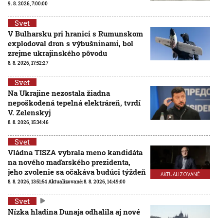
9. 8. 2026, 7:00:00
Svet
V Bulharsku pri hranici s Rumunskom
explodoval dron s výbušninami, bol
zrejme ukrajinského pôvodu
8. 8. 2026, 17:52:27
Svet
Na Ukrajine nezostala žiadna
nepoškodená tepelná elektráreň, tvrdí
V. Zelenskyj
8. 8. 2026, 15:34:46
Svet
Vládna TISZA vybrala meno kandidáta
na nového maďarského prezidenta,
jeho zvolenie sa očakáva budúci týždeň
AKTUALIZOVANÉ
8. 8. 2026, 13:51:54
Aktualizované:
8. 8. 2026, 14:49:00
Svet
Nízka hladina Dunaja odhalila aj nové