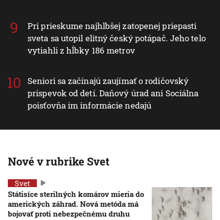
Pri prieskume najhlbšej zatopenej priepasti
sveta sa utopil elitný český potápač. Jeho telo
vytiahli z hĺbky 186 metrov
Seniori sa začínajú zaujímať o rodičovský
príspevok od detí. Daňový úrad ani Sociálna
poisťovňa im informácie nedajú
Nové v rubrike Svet
Svet
Státisíce sterilných komárov mieria do
amerických záhrad. Nová metóda má
bojovať proti nebezpečnému druhu