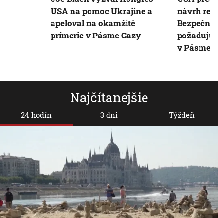
USA na pomoc Ukrajine a
návrh rez
apeloval na okamžité
Bezpečnos
prímerie v Pásme Gazy
požadujú 
v Pásme 
Najčítanejšie
24 hodín
3 dni
Týždeň