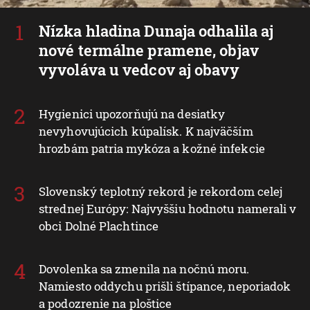
Nízka hladina Dunaja odhalila aj
nové termálne pramene, objav
vyvoláva u vedcov aj obavy
Hygienici upozorňujú na desiatky
nevyhovujúcich kúpalísk. K najväčším
hrozbám patria mykóza a kožné infekcie
Slovenský teplotný rekord je rekordom celej
strednej Európy: Najvyššiu hodnotu namerali v
obci Dolné Plachtince
Dovolenka sa zmenila na nočnú moru.
Namiesto oddychu prišli štípance, neporiadok
a podozrenie na ploštice