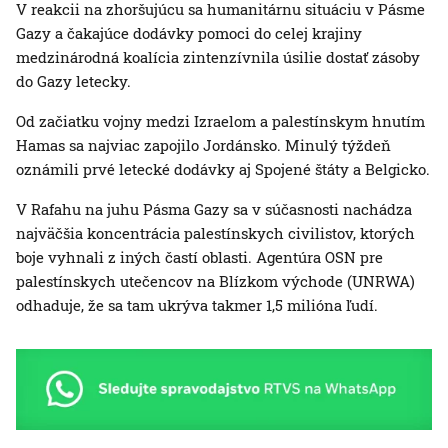
V reakcii na zhoršujúcu sa humanitárnu situáciu v Pásme
Gazy a čakajúce dodávky pomoci do celej krajiny
medzinárodná koalícia zintenzívnila úsilie dostať zásoby
do Gazy letecky.
Od začiatku vojny medzi Izraelom a palestínskym hnutím
Hamas sa najviac zapojilo Jordánsko. Minulý týždeň
oznámili prvé letecké dodávky aj Spojené štáty a Belgicko.
V Rafahu na juhu Pásma Gazy sa v súčasnosti nachádza
najväčšia koncentrácia palestínskych civilistov, ktorých
boje vyhnali z iných častí oblasti. Agentúra OSN pre
palestínskych utečencov na Blízkom východe (UNRWA)
odhaduje, že sa tam ukrýva takmer 1,5 milióna ľudí.