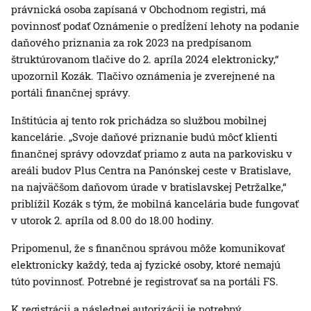
právnická osoba zapísaná v Obchodnom registri, má
povinnosť podať Oznámenie o predĺžení lehoty na podanie
daňového priznania za rok 2023 na predpísanom
štruktúrovanom tlačive do 2. apríla 2024 elektronicky,“
upozornil Kozák. Tlačivo oznámenia je zverejnené na
portáli finančnej správy.
Inštitúcia aj tento rok prichádza so službou mobilnej
kancelárie. „Svoje daňové priznanie budú môcť klienti
finančnej správy odovzdať priamo z auta na parkovisku v
areáli budov Plus Centra na Panónskej ceste v Bratislave,
na najväčšom daňovom úrade v bratislavskej Petržalke,“
priblížil Kozák s tým, že mobilná kancelária bude fungovať
v utorok 2. apríla od 8.00 do 18.00 hodiny.
Pripomenul, že s finančnou správou môže komunikovať
elektronicky každý, teda aj fyzické osoby, ktoré nemajú
túto povinnosť. Potrebné je registrovať sa na portáli FS.
K registrácii a následnej autorizácii je potrebný