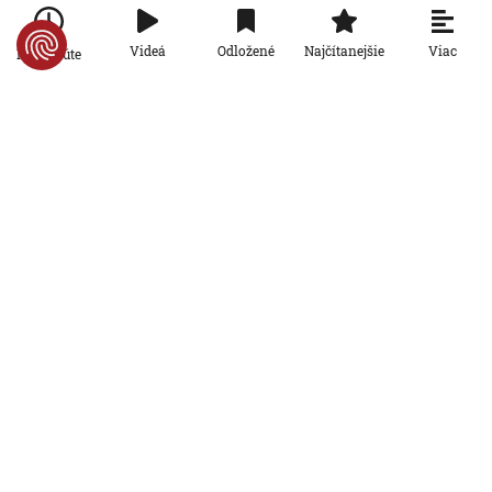
informácie nedajú
5. 8. 2026, 19:08:24
Viac
Videá
Odložené
Najčítanejšie
Po minúte
Ekonomika
Na Slovensku zarastá 300-tisíc
hektárov pôdy. Farmárom by mohla
pomôcť zvládnuť sucho či vrátiť do
krajiny zdroje pitnej vody
5. 8. 2026, 15:04:57
Ekonomika
Štyri z desiatich slovenských
domácností nemajú žiadnu finančnú
rezervu, vyplýva z prieskumu
5. 8. 2026, 6:00:00
Ekonomika
Počet falošných PN sa znižuje: Nový
systém Sociálnej poisťovni ušetril
desiatky miliónov eur
4. 8. 2026, 19:11:30