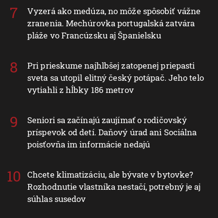
Vyzerá ako medúza, no môže spôsobiť vážne
zranenia. Mechúrovka portugalská zatvára
pláže vo Francúzsku aj Španielsku
Pri prieskume najhlbšej zatopenej priepasti
sveta sa utopil elitný český potápač. Jeho telo
vytiahli z hĺbky 186 metrov
Seniori sa začínajú zaujímať o rodičovský
príspevok od detí. Daňový úrad ani Sociálna
poisťovňa im informácie nedajú
Chcete klimatizáciu, ale bývate v bytovke?
Rozhodnutie vlastníka nestačí, potrebný je aj
súhlas susedov