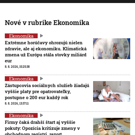
Nové v rubrike Ekonomika
Ekonomika
Extrémne horúčavy ohrozujú nielen
zdravie, ale aj ekonomiku. Klimatická
zmena už Európu stála stovky miliárd
eur
8. 8. 2026, 15:25:38
Ekonomika
Zástupcovia sociálnych služieb žiadajú
vyššie platy pre opatrovateľky,
postupne o 200 eur každý rok
8. 8. 2026, 13:37:11
Ekonomika
Firmy čaká drahší štart aj vyššie
pokuty: Opozícia kritizuje zmeny v
obchodnom registri, rezort