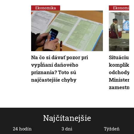
Ekonomika
Ekonomika
Na čo si dávať pozor pri
Situáciu 
vypĺňaní daňového
komplikuj
priznania? Toto sú
odchody d
najčastejšie chyby
Minister o
zamestna
Najčítanejšie
24 hodín
3 dni
Týždeň