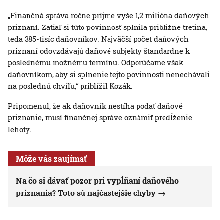
„Finančná správa ročne príjme vyše 1,2 milióna daňových
priznaní. Zatiaľ si túto povinnosť splnila približne tretina,
teda 385-tisíc daňovníkov. Najväčší počet daňových
priznaní odovzdávajú daňové subjekty štandardne k
poslednému možnému termínu. Odporúčame však
daňovníkom, aby si splnenie tejto povinnosti nenechávali
na poslednú chvíľu,“ priblížil Kozák.
Pripomenul, že ak daňovník nestíha podať daňové
priznanie, musí finančnej správe oznámiť predĺženie
lehoty.
Môže vás zaujímať
Na čo si dávať pozor pri vypĺňaní daňového
priznania? Toto sú najčastejšie chyby