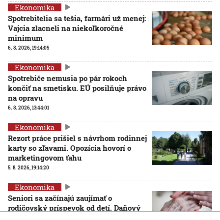
Ekonomika
Spotrebitelia sa tešia, farmári už menej:
Vajcia zlacneli na niekoľkoročné
minimum
6. 8. 2026, 19:14:05
Ekonomika
Spotrebiče nemusia po pár rokoch
končiť na smetisku. EÚ posilňuje právo
na opravu
6. 8. 2026, 13:44:01
Ekonomika
Rezort práce prišiel s návrhom rodinnej
karty so zľavami. Opozícia hovorí o
marketingovom ťahu
5. 8. 2026, 19:14:20
Ekonomika
Seniori sa začínajú zaujímať o
rodičovský príspevok od detí. Daňový
úrad ani Sociálna poisťovňa im