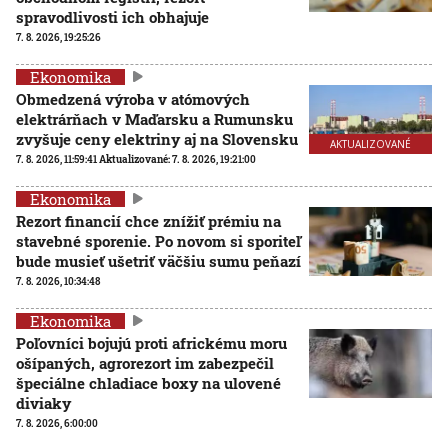
spravodlivosti ich obhajuje
7. 8. 2026, 19:25:26
Ekonomika
Obmedzená výroba v atómových
elektrárňach v Maďarsku a Rumunsku
zvyšuje ceny elektriny aj na Slovensku
AKTUALIZOVANÉ
7. 8. 2026, 11:59:41
Aktualizované:
7. 8. 2026, 19:21:00
Ekonomika
Rezort financií chce znížiť prémiu na
stavebné sporenie. Po novom si sporiteľ
bude musieť ušetriť väčšiu sumu peňazí
7. 8. 2026, 10:34:48
Ekonomika
Poľovníci bojujú proti africkému moru
ošípaných, agrorezort im zabezpečil
špeciálne chladiace boxy na ulovené
diviaky
7. 8. 2026, 6:00:00