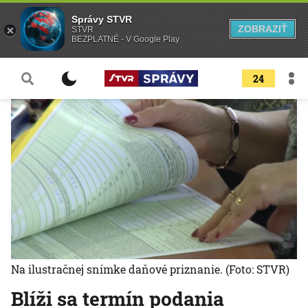
Správy STVR
ZOBRAZIŤ
STVR
BEZPLATNÉ - V Google Play
24
Na ilustračnej snímke daňové priznanie.
(Foto: STVR)
Blíži sa termín podania