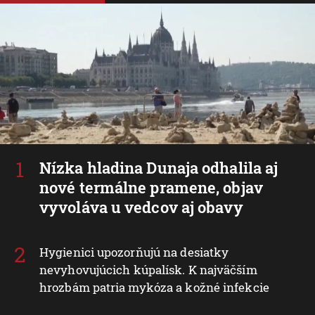
Nízka hladina Dunaja odhalila aj
nové termálne pramene, objav
vyvoláva u vedcov aj obavy
Hygienici upozorňujú na desiatky
nevyhovujúcich kúpalísk. K najväčším
hrozbám patria mykóza a kožné infekcie