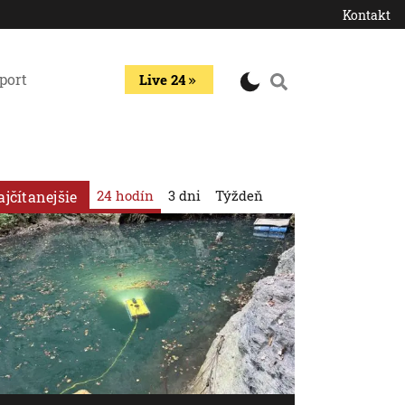
Kontakt
port
Live 24
24 hodín
3 dni
Týždeň
ajčítanejšie