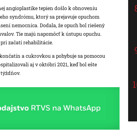
ej angioplastike tepien došlo k obnoveniu
neho syndrómu, ktorý sa prejavuje opuchom
ásení nemocnica. Dodala, že opuch bol riešený
 svalov. Tie majú napomôcť k ústupu opuchu.
i začatí rehabilitácie.
 končatín a cukrovkou a pohybuje sa pomocou
italizovali aj v októbri 2021, keď bol ešte
 týždňov.