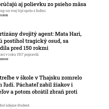
rúčajú aj polievku zo psieho mäsa
g-un vraj trpí spolu s ľuďmi.
 9:39:55
rtizány dvojitý agent: Mata Hari,
ú postihol tragický osud, sa
dila pred 150 rokmi
ri v roku 1917 popravili.
, 8:00:00
streľbe v škole v Thajsku zomrelo
 ľudí. Páchateľ zabil žiakov i
eľov a potom obrátil zbraň proti
e
 bol údajne študent.