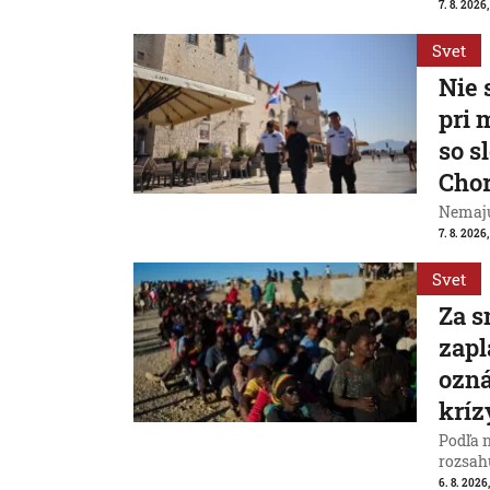
7. 8. 2026
Svet
Nie 
pri 
so s
Cho
Nemajú
7. 8. 2026
Svet
Za s
zapl
ozná
kríz
Podľa 
rozsah
6. 8. 2026,