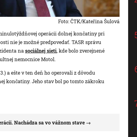
Foto: ČTK/Kateřina Šulová
minulotýždňovej operácii dolnej končatiny pri
nosti nie je možné predpovedať. TASR správu
ezidenta na
sociálnej sieti
, kde bolo zverejnené
kultnej nemocnice Motol.
3.) a ešte v ten deň ho operovali z dôvodu
ej končatiny. Jeho stav bol po tomto zákroku
erácii. Nachádza sa vo vážnom stave