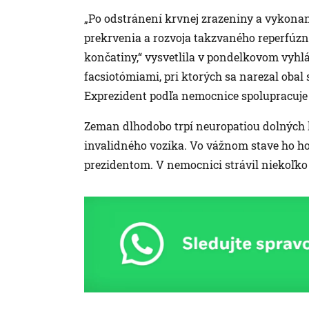
„Po odstránení krvnej zrazeniny a vykonan
prekrvenia a rozvoja takzvaného reperfúz
končatiny,“ vysvetlila v pondelkovom vyhl
facsiotómiami, pri ktorých sa narezal obal
Exprezident podľa nemocnice spolupracuje pr
Zeman dlhodobo trpí neuropatiou dolných
invalidného vozíka. Vo vážnom stave ho hosp
prezidentom. V nemocnici strávil niekoľko