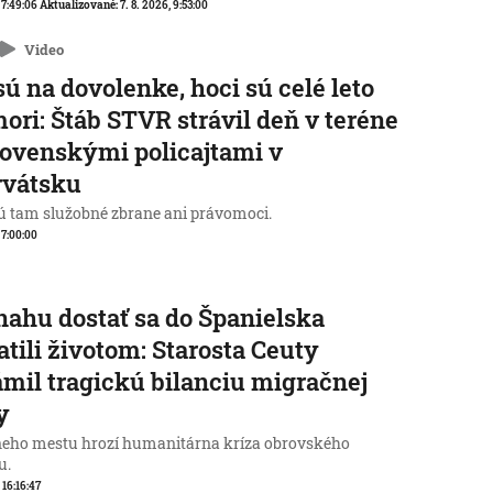
, 7:49:06
Aktualizované:
7. 8. 2026, 9:53:00
Video
sú na dovolenke, hoci sú celé leto
mori: Štáb STVR strávil deň v teréne
lovenskými policajtami v
rvátsku
 tam služobné zbrane ani právomoci.
, 7:00:00
nahu dostať sa do Španielska
atili životom: Starosta Ceuty
mil tragickú bilanciu migračnej
y
neho mestu hrozí humanitárna kríza obrovského
u.
 16:16:47