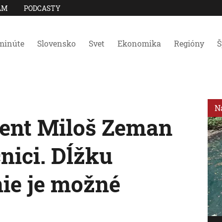
AM
PODCASTY
minúte
Slovensko
Svet
Ekonomika
Regióny
Š
N
ent Miloš Zeman
nici. Dĺžku
nie je možné