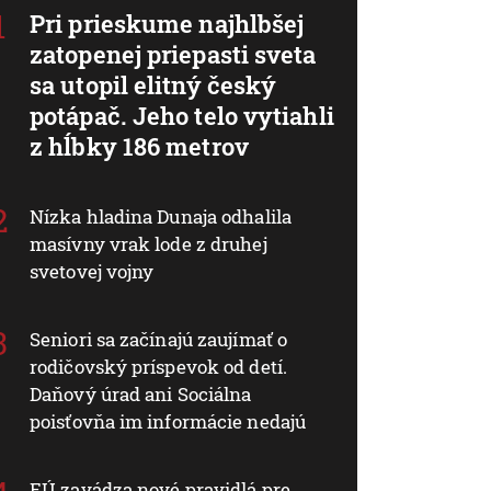
Pri prieskume najhlbšej
zatopenej priepasti sveta
sa utopil elitný český
potápač. Jeho telo vytiahli
z hĺbky 186 metrov
Nízka hladina Dunaja odhalila
masívny vrak lode z druhej
svetovej vojny
Seniori sa začínajú zaujímať o
rodičovský príspevok od detí.
Daňový úrad ani Sociálna
poisťovňa im informácie nedajú
EÚ zavádza nové pravidlá pre