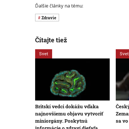
Ďalšie články na tému:
Zdravie
Čítajte tiež
Svet
Svet
Britskí vedci dokážu vďaka
Český
najnovšiemu objavu vytvoriť
Zeman
miniorgány. Poskytnú
sa vo
informácie o zdraví dieťaťa