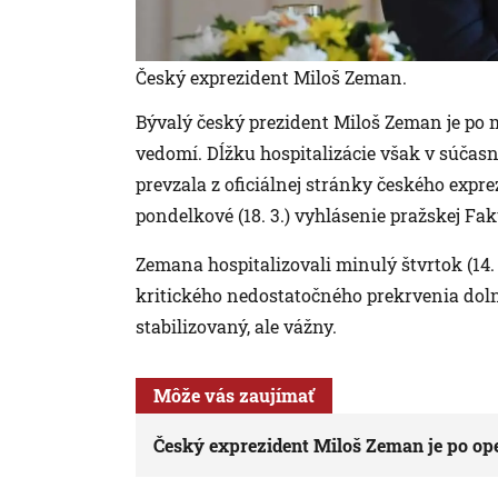
Český exprezident Miloš Zeman.
Bývalý český prezident Miloš Zeman je po 
vedomí. Dĺžku hospitalizácie však v súčas
prevzala z oficiálnej stránky českého expr
pondelkové (18. 3.) vyhlásenie pražskej Fa
Zemana hospitalizovali minulý štvrtok (14. 
kritického nedostatočného prekrvenia doln
stabilizovaný, ale vážny.
Môže vás zaujímať
Český exprezident Miloš Zeman je po op