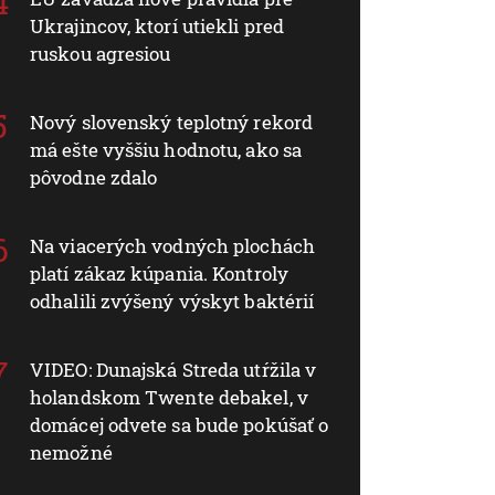
Ukrajincov, ktorí utiekli pred
ruskou agresiou
Nový slovenský teplotný rekord
má ešte vyššiu hodnotu, ako sa
pôvodne zdalo
Na viacerých vodných plochách
platí zákaz kúpania. Kontroly
odhalili zvýšený výskyt baktérií
VIDEO: Dunajská Streda utŕžila v
holandskom Twente debakel, v
domácej odvete sa bude pokúšať o
nemožné