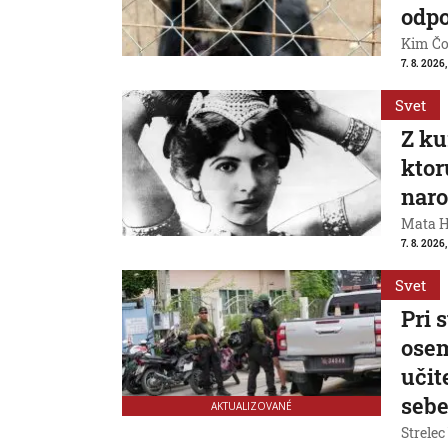
odpo
Kim Čon
7. 8. 2026,
Svet
Z ku
ktor
naro
Mata Ha
7. 8. 2026
Svet
Pri 
osem
učit
seb
AKTUALIZOVANÉ
Strelec