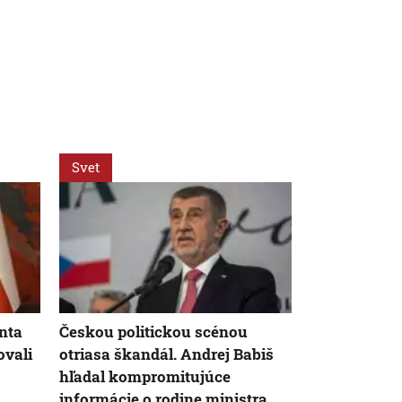
Svet
Svet
nta
Českou politickou scénou
Zmeny vo v
ovali
otriasa škandál. Andrej Babiš
médiách vyv
hľadal kompromitujúce
veľkú pozorn
informácie o rodine ministra
po nástupe 