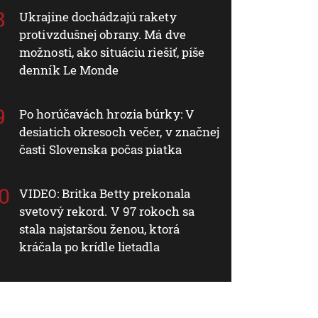
Ukrajine dochádzajú rakety
protivzdušnej obrany. Má dve
možnosti, ako situáciu riešiť, píše
denník Le Monde
Po horúčavách hrozia búrky: V
desiatich okresoch večer, v značnej
časti Slovenska počas piatka
VIDEO: Britka Betty prekonala
svetový rekord. V 97 rokoch sa
stala najstaršou ženou, ktorá
kráčala po krídle lietadla