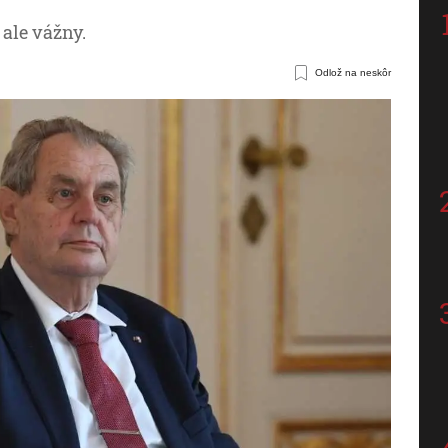
 ale vážny.
Odlož na neskôr