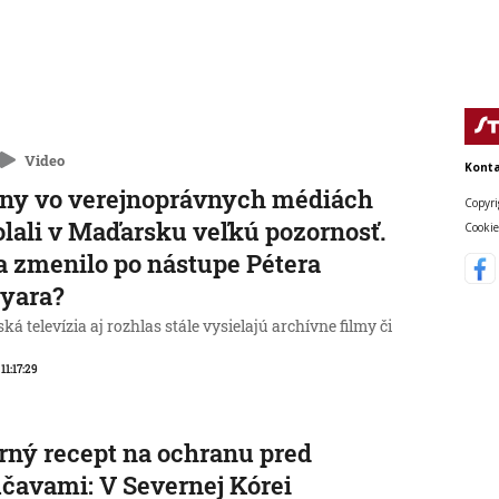
Video
Konta
ny vo verejnoprávnych médiách
Copyri
lali v Maďarsku veľkú pozornosť.
Cookie
a zmenilo po nástupe Pétera
yara?
á televízia aj rozhlas stále vysielajú archívne filmy či
 11:17:29
rný recept na ochranu pred
čavami: V Severnej Kórei