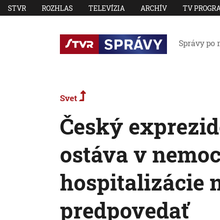
STVR
ROZHLAS
TELEVÍZIA
ARCHÍV
TV PROGR
Správy po 
Svet
Český exprezid
ostáva v nemoc
hospitalizácie 
predpovedať