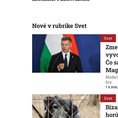
Nové v rubrike Svet
Svet
Zme
vyvo
Čo s
Mag
Maďarsk
hry.
7. 8. 2026,
Svet
Biza
horú