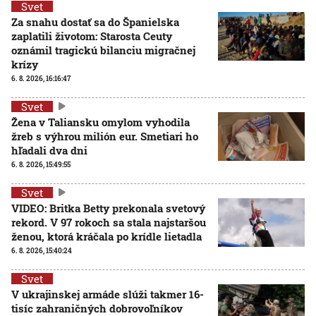
Svet
Za snahu dostať sa do Španielska
zaplatili životom: Starosta Ceuty
oznámil tragickú bilanciu migračnej
krízy
6. 8. 2026, 16:16:47
Svet
Žena v Taliansku omylom vyhodila
žreb s výhrou milión eur. Smetiari ho
hľadali dva dni
6. 8. 2026, 15:49:55
Svet
VIDEO: Britka Betty prekonala svetový
rekord. V 97 rokoch sa stala najstaršou
ženou, ktorá kráčala po krídle lietadla
6. 8. 2026, 15:40:24
Svet
V ukrajinskej armáde slúži takmer 16-
tisíc zahraničných dobrovoľníkov