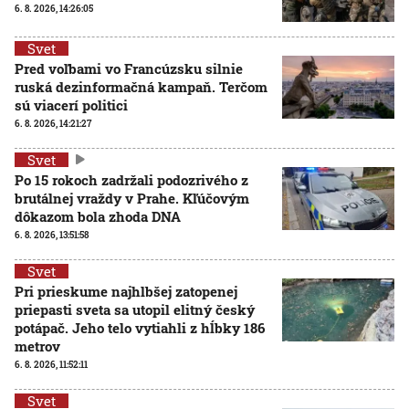
6. 8. 2026, 14:26:05
Svet
Pred voľbami vo Francúzsku silnie
ruská dezinformačná kampaň. Terčom
sú viacerí politici
6. 8. 2026, 14:21:27
Svet
Po 15 rokoch zadržali podozrivého z
brutálnej vraždy v Prahe. Kľúčovým
dôkazom bola zhoda DNA
6. 8. 2026, 13:51:58
Svet
Pri prieskume najhlbšej zatopenej
priepasti sveta sa utopil elitný český
potápač. Jeho telo vytiahli z hĺbky 186
metrov
6. 8. 2026, 11:52:11
Svet