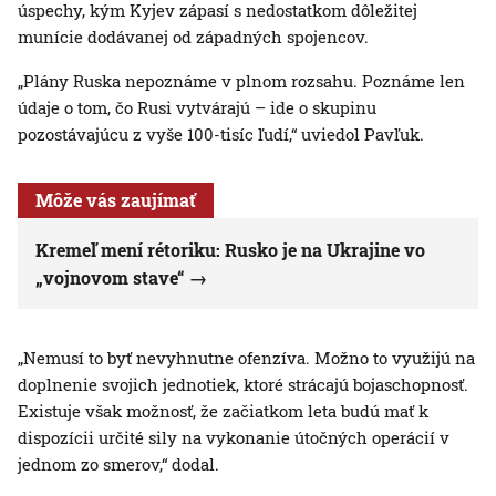
úspechy, kým Kyjev zápasí s nedostatkom dôležitej
munície dodávanej od západných spojencov.
„Plány Ruska nepoznáme v plnom rozsahu. Poznáme len
údaje o tom, čo Rusi vytvárajú – ide o skupinu
pozostávajúcu z vyše 100-tisíc ľudí,“ uviedol Pavľuk.
Môže vás zaujímať
Kremeľ mení rétoriku: Rusko je na Ukrajine vo
„vojnovom stave“
„Nemusí to byť nevyhnutne ofenzíva. Možno to využijú na
doplnenie svojich jednotiek, ktoré strácajú bojaschopnosť.
Existuje však možnosť, že začiatkom leta budú mať k
dispozícii určité sily na vykonanie útočných operácií v
jednom zo smerov,“ dodal.