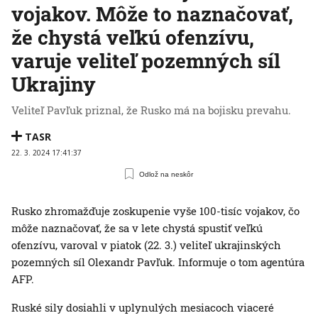
vojakov. Môže to naznačovať,
že chystá veľkú ofenzívu,
varuje veliteľ pozemných síl
Ukrajiny
Veliteľ Pavľuk priznal, že Rusko má na bojisku prevahu.
TASR
22. 3. 2024 17:41:37
Odlož na neskôr
Rusko zhromažďuje zoskupenie vyše 100-tisíc vojakov, čo
môže naznačovať, že sa v lete chystá spustiť veľkú
ofenzívu, varoval v piatok (22. 3.) veliteľ ukrajinských
pozemných síl Olexandr Pavľuk. Informuje o tom agentúra
AFP.
Ruské sily dosiahli v uplynulých mesiacoch viaceré