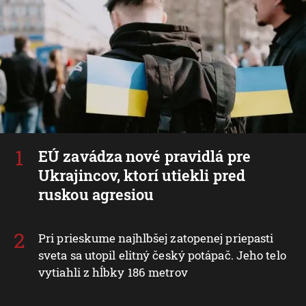
EÚ zavádza nové pravidlá pre
Ukrajincov, ktorí utiekli pred
ruskou agresiou
Pri prieskume najhlbšej zatopenej priepasti
sveta sa utopil elitný český potápač. Jeho telo
vytiahli z hĺbky 186 metrov