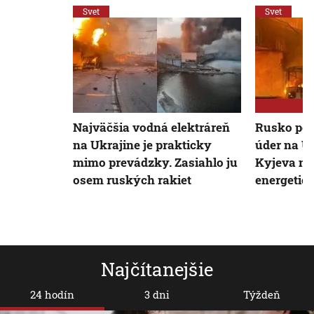
Svet
Svet
Najväčšia vodná elektráreň
Rusko pod
na Ukrajine je prakticky
úder na Uk
mimo prevádzky. Zasiahlo ju
Kyjeva mi
osem ruských rakiet
energetic
Najčítanejšie
24 hodín
3 dni
Týždeň