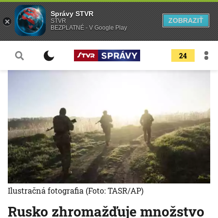
Správy STVR
ZOBRAZIŤ
STVR
BEZPLATNÉ - V Google Play
24
Ilustračná fotografia
(Foto: TASR/AP)
Rusko zhromažďuje množstvo