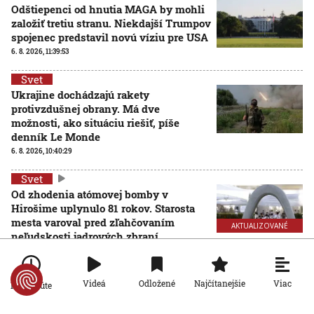
Odštiepenci od hnutia MAGA by mohli
založiť tretiu stranu. Niekdajší Trumpov
spojenec predstavil novú víziu pre USA
6. 8. 2026, 11:39:53
Svet
Ukrajine dochádzajú rakety
protivzdušnej obrany. Má dve
možnosti, ako situáciu riešiť, píše
denník Le Monde
6. 8. 2026, 10:40:29
Svet
Od zhodenia atómovej bomby v
Hirošime uplynulo 81 rokov. Starosta
mesta varoval pred zľahčovaním
AKTUALIZOVANÉ
neľudskosti jadrových zbraní
6. 8. 2026, 10:39:25
Aktualizované:
6. 8. 2026, 13:10:00
Svet
Viac
Videá
Odložené
Najčítanejšie
Po minúte
Dron s výbušninami, ktorý našli na
letisku, predstavuje novú úroveň