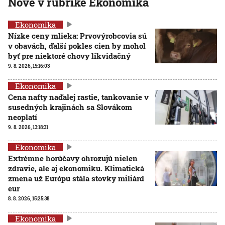
Nové v rubrike Ekonomika
Ekonomika
Nízke ceny mlieka: Prvovýrobcovia sú
v obavách, ďalší pokles cien by mohol
byť pre niektoré chovy likvidačný
9. 8. 2026, 15:16:03
Ekonomika
Cena nafty naďalej rastie, tankovanie v
susedných krajinách sa Slovákom
neoplatí
9. 8. 2026, 13:18:31
Ekonomika
Extrémne horúčavy ohrozujú nielen
zdravie, ale aj ekonomiku. Klimatická
zmena už Európu stála stovky miliárd
eur
8. 8. 2026, 15:25:38
Ekonomika