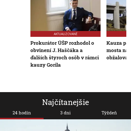
AKTUALIZOVANÉ
Prokurátor ÚŠP rozhodol o
Kauza pád
obvinení J. Haščáka a
mosta na S
ďalších štyroch osôb v rámci
obžalovan
kauzy Gorila
Najčítanejšie
24 hodín
3 dni
Týždeň