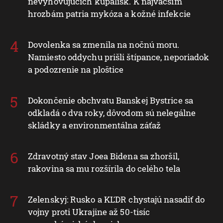
nevyhovujúcich kúpalísk. K najväčším
hrozbám patria mykóza a kožné infekcie
Dovolenka sa zmenila na nočnú moru.
Namiesto oddychu prišli štípance, neporiadok
a podozrenie na ploštice
Dokončenie obchvatu Banskej Bystrice sa
odkladá o dva roky, dôvodom sú nelegálne
skládky a environmentálna záťaž
Zdravotný stav Joea Bidena sa zhoršil,
rakovina sa mu rozšírila do celého tela
Zelenskyj: Rusko a KĽDR chystajú nasadiť do
vojny proti Ukrajine až 50-tisíc