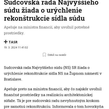
Sudcovská rada Najvyššieho
súdu žiada o urýchlenie
rekonštrukcie sídla súdu
Apeluje na ministra financií, aby uvoľnil potrebné
prostriedky.
TASR
19. 3. 2024 11:41:02
Odlož na neskôr
Sudcovská rada Najvyššieho súdu (NS) SR žiada o
urýchlenie rekonštrukcie sídla NS na Župnom námestí v
Bratislave.
Apeluje preto na ministra financií, aby čo najskôr uvoľnil
finančné prostriedky na realizáciu architektonickej
súťaže. Tá je pre sudcovskú radu nevyhnutným krokom
pre samotnú rekonštrukciu. Informovala o tom hovorkyňa