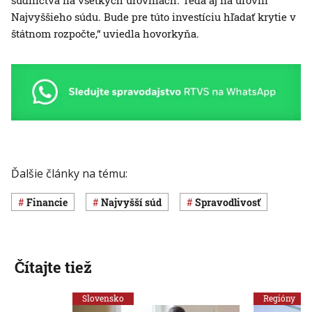
súdnictva na všetkých úrovniach. Teda aj na úrovni
Najvyššieho súdu. Bude pre túto investíciu hľadať krytie v
štátnom rozpočte,“ uviedla hovorkyňa.
Ďalšie články na tému:
Financie
Najvyšší súd
spravodlivosť
Čítajte tiež
Slovensko
Regióny