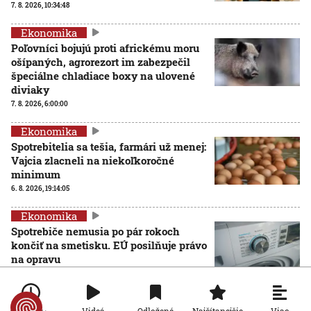
7. 8. 2026, 10:34:48
Ekonomika
Poľovníci bojujú proti africkému moru
ošípaných, agrorezort im zabezpečil
špeciálne chladiace boxy na ulovené
diviaky
7. 8. 2026, 6:00:00
Ekonomika
Spotrebitelia sa tešia, farmári už menej:
Vajcia zlacneli na niekoľkoročné
minimum
6. 8. 2026, 19:14:05
Ekonomika
Spotrebiče nemusia po pár rokoch
končiť na smetisku. EÚ posilňuje právo
na opravu
6. 8. 2026, 13:44:01
Ekonomika
Viac