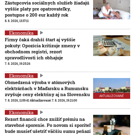
Zástupcovia sociálnych služieb žiadajú
vyššie platy pre opatrovateľky,
postupne o 200 eur každý rok
8. 8. 2026, 13:37:11
Ekonomika
Firmy čaká drahší štart aj vyššie
pokuty: Opozícia kritizuje zmeny v
obchodnom registri, rezort
spravodlivosti ich obhajuje
7. 8. 2026, 19:25:26
Ekonomika
Obmedzená výroba v atómových
elektrárňach v Maďarsku a Rumunsku
zvyšuje ceny elektriny aj na Slovensku
AKTUALIZOVANÉ
7. 8. 2026, 11:59:41
Aktualizované:
7. 8. 2026, 19:21:00
Ekonomika
Rezort financií chce znížiť prémiu na
stavebné sporenie. Po novom si sporiteľ
bude musieť ušetriť väčšiu sumu peňazí