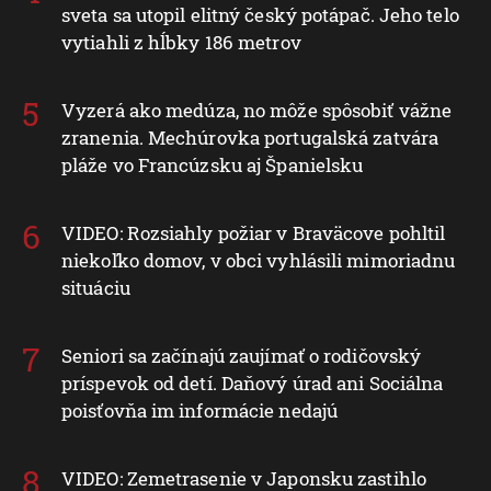
sveta sa utopil elitný český potápač. Jeho telo
vytiahli z hĺbky 186 metrov
Vyzerá ako medúza, no môže spôsobiť vážne
zranenia. Mechúrovka portugalská zatvára
pláže vo Francúzsku aj Španielsku
VIDEO: Rozsiahly požiar v Braväcove pohltil
niekoľko domov, v obci vyhlásili mimoriadnu
situáciu
Seniori sa začínajú zaujímať o rodičovský
príspevok od detí. Daňový úrad ani Sociálna
poisťovňa im informácie nedajú
VIDEO: Zemetrasenie v Japonsku zastihlo