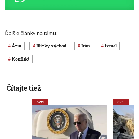
Ďalšie články na tému:
Ázia
Blízky východ
Irán
Izrael
konflikt
Čítajte tiež
Svet
Svet