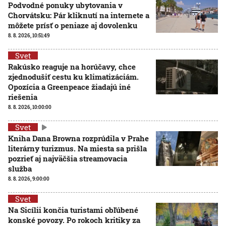
Podvodné ponuky ubytovania v
Chorvátsku: Pár kliknutí na internete a
môžete prísť o peniaze aj dovolenku
8. 8. 2026, 10:51:49
Svet
Rakúsko reaguje na horúčavy, chce
zjednodušiť cestu ku klimatizáciám.
Opozícia a Greenpeace žiadajú iné
riešenia
8. 8. 2026, 10:00:00
Svet
Kniha Dana Browna rozprúdila v Prahe
literárny turizmus. Na miesta sa prišla
pozrieť aj najväčšia streamovacia
služba
8. 8. 2026, 9:00:00
Svet
Na Sicílii končia turistami obľúbené
konské povozy. Po rokoch kritiky za