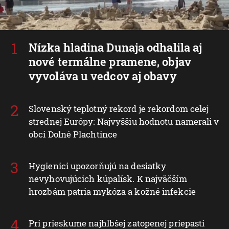
Nízka hladina Dunaja odhalila aj
nové termálne pramene, objav
vyvoláva u vedcov aj obavy
Slovenský teplotný rekord je rekordom celej
strednej Európy: Najvyššiu hodnotu namerali v
obci Dolné Plachtince
Hygienici upozorňujú na desiatky
nevyhovujúcich kúpalísk. K najväčším
hrozbám patria mykóza a kožné infekcie
Pri prieskume najhlbšej zatopenej priepasti