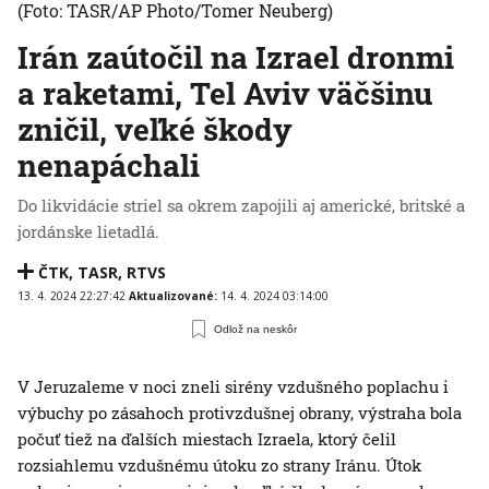
(Foto: TASR/AP Photo/Tomer Neuberg)
Irán zaútočil na Izrael dronmi
a raketami, Tel Aviv väčšinu
zničil, veľké škody
nenapáchali
Do likvidácie striel sa okrem zapojili aj americké, britské a
jordánske lietadlá.
ČTK
,
TASR
,
RTVS
13. 4. 2024 22:27:42
Aktualizované:
14. 4. 2024 03:14:00
Odlož na neskôr
V Jeruzaleme v noci zneli sirény vzdušného poplachu i
výbuchy po zásahoch protivzdušnej obrany, výstraha bola
počuť tiež na ďalších miestach Izraela, ktorý čelil
rozsiahlemu vzdušnému útoku zo strany Iránu. Útok