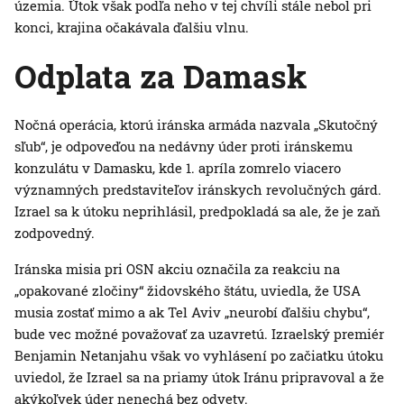
územia. Útok však podľa neho v tej chvíli stále nebol pri
konci, krajina očakávala ďalšiu vlnu.
Odplata za Damask
Nočná operácia, ktorú iránska armáda nazvala „Skutočný
sľub“, je odpoveďou na nedávny úder proti iránskemu
konzulátu v Damasku, kde 1. apríla zomrelo viacero
významných predstaviteľov iránskych revolučných gárd.
Izrael sa k útoku neprihlásil, predpokladá sa ale, že je zaň
zodpovedný.
Iránska misia pri OSN akciu označila za reakciu na
„opakované zločiny“ židovského štátu, uviedla, že USA
musia zostať mimo a ak Tel Aviv „neurobí ďalšiu chybu“,
bude vec možné považovať za uzavretú. Izraelský premiér
Benjamin Netanjahu však vo vyhlásení po začiatku útoku
uviedol, že Izrael sa na priamy útok Iránu pripravoval a že
akýkoľvek úder nenechá bez odvety.