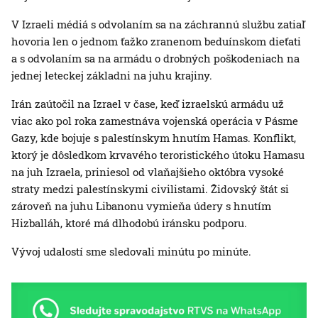
V Izraeli médiá s odvolaním sa na záchrannú službu zatiaľ
hovoria len o jednom ťažko zranenom beduínskom dieťati
a s odvolaním sa na armádu o drobných poškodeniach na
jednej leteckej základni na juhu krajiny.
Irán zaútočil na Izrael v čase, keď izraelskú armádu už
viac ako pol roka zamestnáva vojenská operácia v Pásme
Gazy, kde bojuje s palestínskym hnutím Hamas. Konflikt,
ktorý je dôsledkom krvavého teroristického útoku Hamasu
na juh Izraela, priniesol od vlaňajšieho októbra vysoké
straty medzi palestínskymi civilistami. Židovský štát si
zároveň na juhu Libanonu vymieňa údery s hnutím
Hizballáh, ktoré má dlhodobú iránsku podporu.
Vývoj udalostí sme sledovali minútu po minúte.