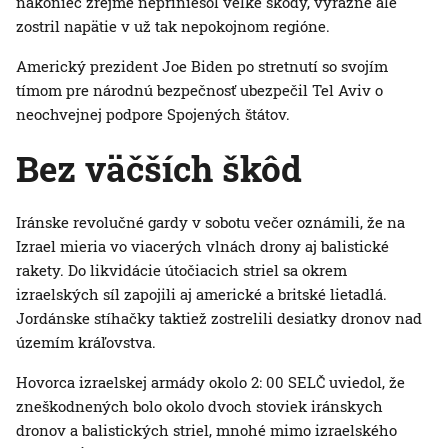
nakoniec zrejme nepriniesol veľké škody, výrazne ale
zostril napätie v už tak nepokojnom regióne.
Americký prezident Joe Biden po stretnutí so svojím
tímom pre národnú bezpečnosť ubezpečil Tel Aviv o
neochvejnej podpore Spojených štátov.
Bez väčších škôd
Iránske revolučné gardy v sobotu večer oznámili, že na
Izrael mieria vo viacerých vlnách drony aj balistické
rakety. Do likvidácie útočiacich striel sa okrem
izraelských síl zapojili aj americké a britské lietadlá.
Jordánske stíhačky taktiež zostrelili desiatky dronov nad
územím kráľovstva.
Hovorca izraelskej armády okolo 2: 00 SELČ uviedol, že
zneškodnených bolo okolo dvoch stoviek iránskych
dronov a balistických striel, mnohé mimo izraelského