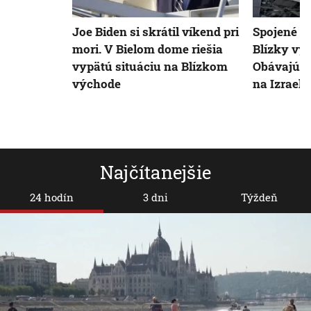
Joe Biden si skrátil víkend pri
Spojené št
mori. V Bielom dome riešia
Blízky výc
vypätú situáciu na Blízkom
Obávajú s
východe
na Izrael
Najčítanejšie
24 hodín
3 dni
Týždeň