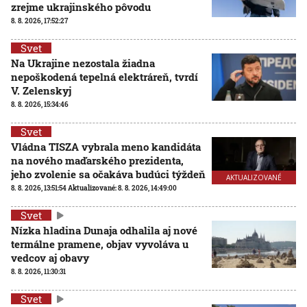
zrejme ukrajinského pôvodu
8. 8. 2026, 17:52:27
Svet
Na Ukrajine nezostala žiadna
nepoškodená tepelná elektráreň, tvrdí
V. Zelenskyj
8. 8. 2026, 15:34:46
Svet
Vládna TISZA vybrala meno kandidáta
na nového maďarského prezidenta,
jeho zvolenie sa očakáva budúci týždeň
AKTUALIZOVANÉ
8. 8. 2026, 13:51:54
Aktualizované:
8. 8. 2026, 14:49:00
Svet
Nízka hladina Dunaja odhalila aj nové
termálne pramene, objav vyvoláva u
vedcov aj obavy
8. 8. 2026, 11:30:31
Svet