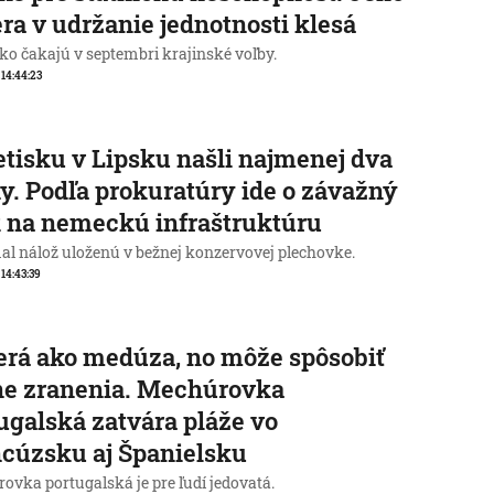
ra v udržanie jednotnosti klesá
o čakajú v septembri krajinské voľby.
, 14:44:23
etisku v Lipsku našli najmenej dva
y. Podľa prokuratúry ide o závažný
 na nemeckú infraštruktúru
al nálož uloženú v bežnej konzervovej plechovke.
 14:43:39
rá ako medúza, no môže spôsobiť
ne zranenia. Mechúrovka
ugalská zatvára pláže vo
cúzsku aj Španielsku
ovka portugalská je pre ľudí jedovatá.