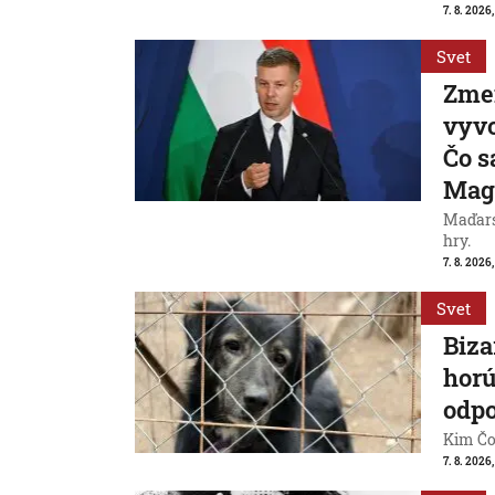
7. 8. 2026,
Svet
Zme
vyvo
Čo s
Mag
Maďarsk
hry.
7. 8. 2026,
Svet
Biza
horú
odpo
Kim Čon
7. 8. 2026,