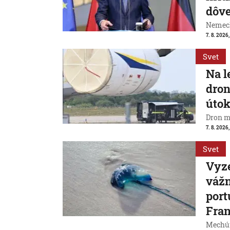
dôve
Nemeck
7. 8. 2026
Svet
Na l
dron
útok
Dron m
7. 8. 2026,
Svet
Vyze
váž
port
Fran
Mechúr