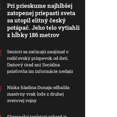
Pri prieskume najhlbšej
zatopenej priepasti sveta
sa utopil elitný český
potápač. Jeho telo vytiahli
z hĺbky 186 metrov
Seniori sa začínajú zaujímať o
rodičovský príspevok od detí.
Daňový úrad ani Sociálna
poisťovňa im informácie nedajú
Nízka hladina Dunaja odhalila
masívny vrak lode z druhej
svetovej vojny
Slovenský teplotný rekord je