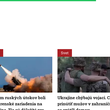
Svet
m ruských útokov boli
Ukrajine chýbajú vojaci. 
renské zariadenia na
prinútiť mužov v zahraničí
ine. Tie sú dôležité pre
sa vrátili domov