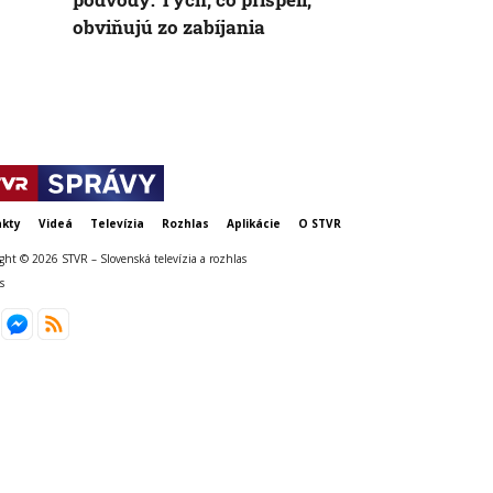
obviňujú zo zabíjania
chránili vla
kty
Videá
Televízia
Rozhlas
Aplikácie
O STVR
ght © 2026 STVR – Slovenská televízia a rozhlas
s