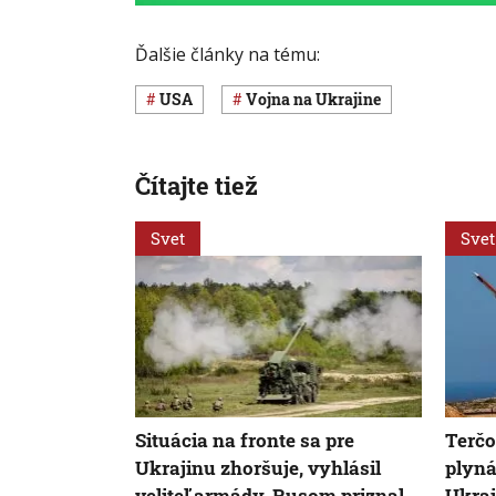
Ďalšie články na tému:
USA
vojna na Ukrajine
Čítajte tiež
Svet
Svet
Situácia na fronte sa pre
Terčo
Ukrajinu zhoršuje, vyhlásil
plyná
veliteľ armády. Rusom priznal
Ukraj