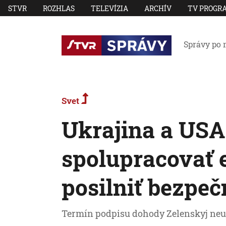
STVR
ROZHLAS
TELEVÍZIA
ARCHÍV
TV PROGR
Správy po 
Svet
Ukrajina a USA
spolupracovať e
posilniť bezpe
Termín podpisu dohody Zelenskyj neu