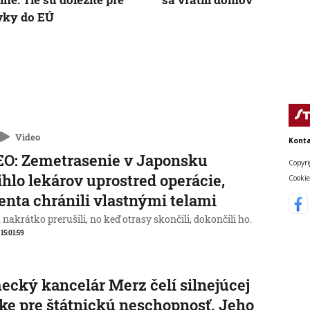
vky do EÚ
Video
Konta
O: Zemetrasenie v Japonsku
Copyri
ihlo lekárov uprostred operácie,
Cookie
enta chránili vlastnými telami
nakrátko prerušili, no keď otrasy skončili, dokončili ho.
 15:01:59
cký kancelár Merz čelí silnejúcej
ike pre štátnickú neschopnosť. Jeho