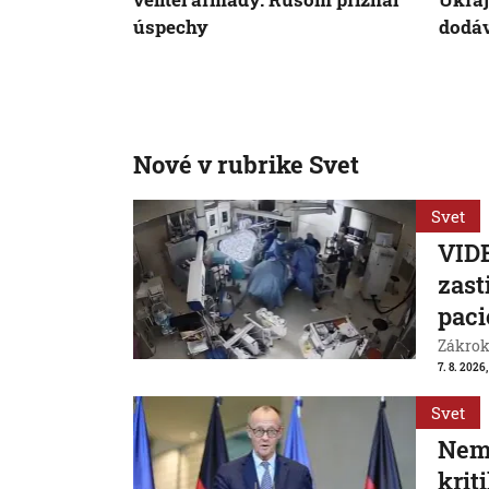
úspechy
dodá
Nové v rubrike Svet
Svet
VIDE
zast
paci
Zákrok 
7. 8. 2026,
Svet
Neme
krit