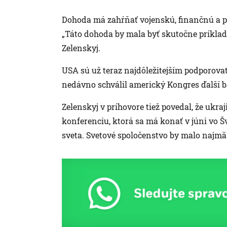
Dohoda má zahŕňať vojenskú, finančnú a po
„Táto dohoda by mala byť skutočne príkladn
Zelenskyj.
USA sú už teraz najdôležitejším podporovat
nedávno schválil americký Kongres ďalší ba
Zelenskyj v príhovore tiež povedal, že ukr
konferenciu, ktorá sa má konať v júni vo Šv
sveta. Svetové spoločenstvo by malo najmä 