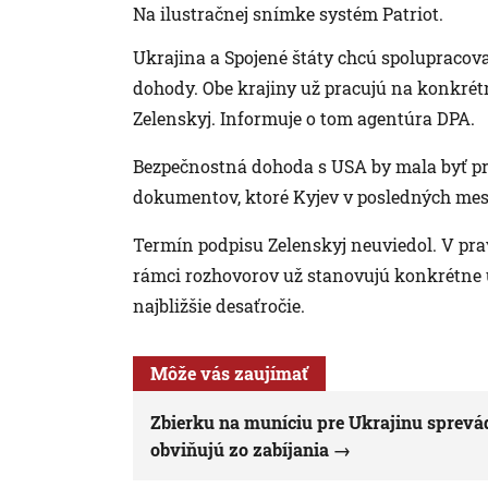
Na ilustračnej snímke systém Patriot.
Ukrajina a Spojené štáty chcú spolupracova
dohody. Obe krajiny už pracujú na konkrét
Zelenskyj. Informuje o tom agentúra DPA.
Bezpečnostná dohoda s USA by mala byť pre
dokumentov, ktoré Kyjev v posledných mes
Termín podpisu Zelenskyj neuviedol. V pr
rámci rozhovorov už stanovujú konkrétne ú
najbližšie desaťročie.
Môže vás zaujímať
Zbierku na muníciu pre Ukrajinu sprevád
obviňujú zo zabíjania