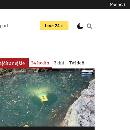
Kontakt
port
Live 24
24 hodín
3 dni
Týždeň
ajčítanejšie