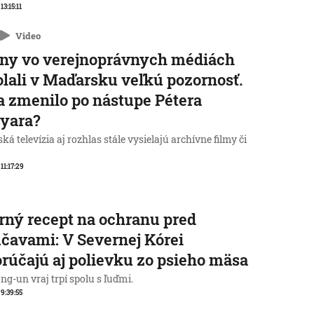
 13:15:11
Video
ny vo verejnoprávnych médiách
lali v Maďarsku veľkú pozornosť.
a zmenilo po nástupe Pétera
yara?
á televízia aj rozhlas stále vysielajú archívne filmy či
 11:17:29
rný recept na ochranu pred
čavami: V Severnej Kórei
rúčajú aj polievku zo psieho mäsa
g-un vraj trpí spolu s ľuďmi.
 9:39:55