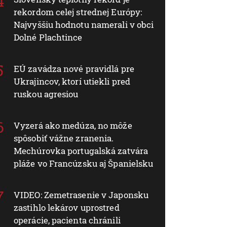
rekordom celej strednej Európy:
Najvyššiu hodnotu namerali v obci
Dolné Plachtince
EÚ zavádza nové pravidlá pre
Ukrajincov, ktorí utiekli pred
ruskou agresiou
Vyzerá ako medúza, no môže
spôsobiť vážne zranenia.
Mechúrovka portugalská zatvára
pláže vo Francúzsku aj Španielsku
VIDEO: Zemetrasenie v Japonsku
zastihlo lekárov uprostred
operácie, pacienta chránili