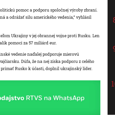
litickú pomoc a podporu spoločnej výroby zbraní.
á a odrážať silu amerického vedenia,“ vyhlásil
eľom Ukrajiny v jej obrannej vojne proti Rusku. Len
lík pomoci za 57 miliárd eur.
ajinské vedenie naďalej podporuje mierovú
ajčiarsku. Dúfa, že na nej získa podporu z celého
primať Rusko k účasti, doplnil ukrajinský líder.