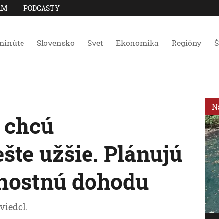
AM
PODCASTY
minúte
Slovensko
Svet
Ekonomika
Regióny
Š
N
 chcú
šte užšie. Plánujú
čnostnú dohodu
viedol.