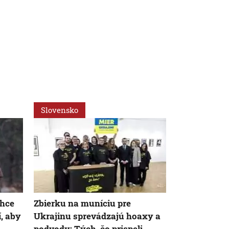
Slovensko
Svet
Chce
Zbierku na muníciu pre
VIDEO: Zeme
, aby
Ukrajinu sprevádzajú hoaxy a
Japonsku za
podvody: Tých, čo prispeli,
uprostred op