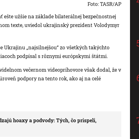
Foto: TASR/AP
ť ešte užšie na základe bilaterálnej bezpečnostnej
nom texte, uviedol ukrajinský prezident Volodymyr
 Ukrajinu „najsilnejšou“ zo všetkých takýchto
iacoch podpísal s rôznymi európskymi štátmi.
avidelnom večernom videopríhovore však dodal, že v
roveň podpory na tento rok, ako aj na celé
zajú hoaxy a podvody: Tých, čo prispeli,