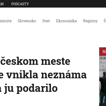
AM
PODCASTY
minúte
Slovensko
Svet
Ekonomika
Regióny
Š
N
 českom meste
ne vnikla neznáma
a ju podarilo