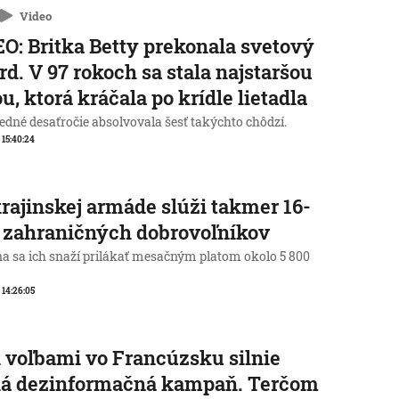
Video
O: Britka Betty prekonala svetový
rd. V 97 rokoch sa stala najstaršou
u, ktorá kráčala po krídle lietadla
edné desaťročie absolvovala šesť takýchto chôdzí.
, 15:40:24
rajinskej armáde slúži takmer 16-
c zahraničných dobrovoľníkov
na sa ich snaží prilákať mesačným platom okolo 5 800
, 14:26:05
 voľbami vo Francúzsku silnie
ká dezinformačná kampaň. Terčom