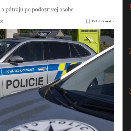
a pátrajú po podozrivej osobe.
:00
Odlož na neskôr