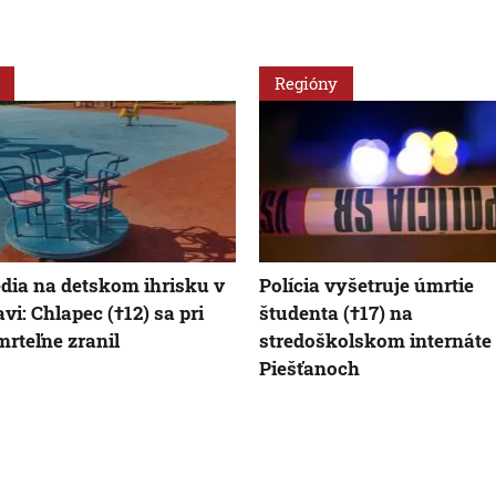
Regióny
dia na detskom ihrisku v
Polícia vyšetruje úmrtie
vi: Chlapec (†12) sa pri
študenta (†17) na
mrteľne zranil
stredoškolskom internáte
Piešťanoch