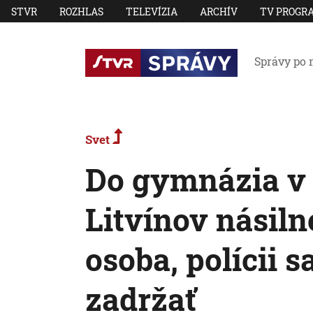
STVR
ROZHLAS
TELEVÍZIA
ARCHÍV
TV PROGR
Správy po 
Svet
Do gymnázia v
Litvínov násil
osoba, polícii s
zadržať