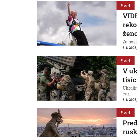
Svet
VIDE
reko
ženo
Za posl
6. 8. 2026
Svet
V uk
tisí
Ukraji
eur.
6. 8. 2026
Svet
Pred
rus