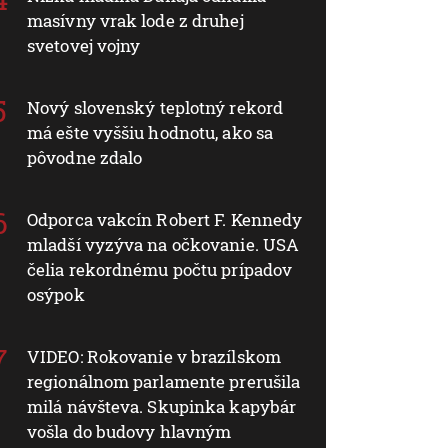
masívny vrak lode z druhej
svetovej vojny
Nový slovenský teplotný rekord
má ešte vyššiu hodnotu, ako sa
pôvodne zdalo
Odporca vakcín Robert F. Kennedy
mladší vyzýva na očkovanie. USA
čelia rekordnému počtu prípadov
osýpok
VIDEO: Rokovanie v brazílskom
regionálnom parlamente prerušila
milá návšteva. Skupinka kapybár
vošla do budovy hlavným