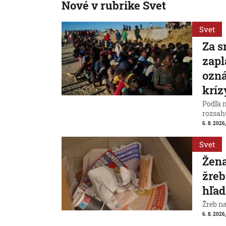
Nové v rubrike Svet
Svet
Za s
zapl
ozná
kríz
Podľa 
rozsah
6. 8. 2026,
Svet
Žena
žreb
hľad
Žreb n
6. 8. 2026,