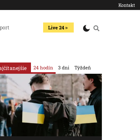
Kontakt
port
Live 24
24 hodín
3 dni
Týždeň
ajčítanejšie