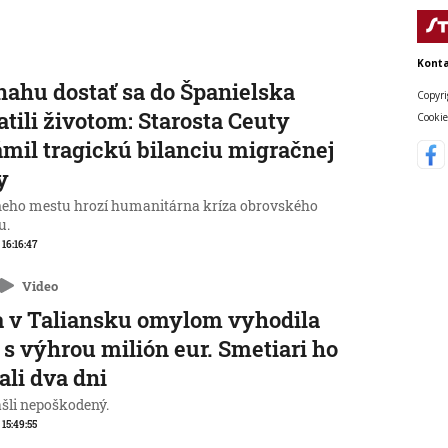
Konta
nahu dostať sa do Španielska
Copyri
atili životom: Starosta Ceuty
Cookie
mil tragickú bilanciu migračnej
y
neho mestu hrozí humanitárna kríza obrovského
u.
 16:16:47
Video
 v Taliansku omylom vyhodila
 s výhrou milión eur. Smetiari ho
ali dva dni
ašli nepoškodený.
 15:49:55