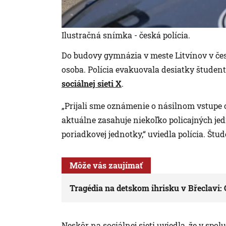
Ilustračná snímka - česká polícia.
Do budovy gymnázia v meste Litvínov v č
osoba. Polícia evakuovala desiatky študent
sociálnej sieti X
.
„Prijali sme oznámenie o násilnom vstupe 
aktuálne zasahuje niekoľko policajných jed
poriadkovej jednotky,“ uviedla polícia. Št
Môže vás zaujímať
Tragédia na detskom ihrisku v Břeclavi: C
Neskôr na sociálnej sieti uviedla, že v spo