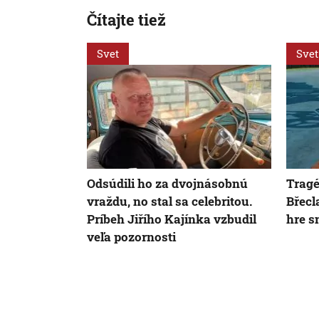
Čítajte tiež
Svet
Svet
Odsúdili ho za dvojnásobnú
Tragé
vraždu, no stal sa celebritou.
Břecla
Príbeh Jiřího Kajínka vzbudil
hre s
veľa pozornosti