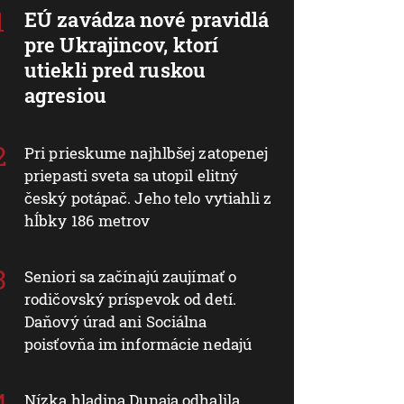
EÚ zavádza nové pravidlá
pre Ukrajincov, ktorí
utiekli pred ruskou
agresiou
Pri prieskume najhlbšej zatopenej
priepasti sveta sa utopil elitný
český potápač. Jeho telo vytiahli z
hĺbky 186 metrov
Seniori sa začínajú zaujímať o
rodičovský príspevok od detí.
Daňový úrad ani Sociálna
poisťovňa im informácie nedajú
Nízka hladina Dunaja odhalila