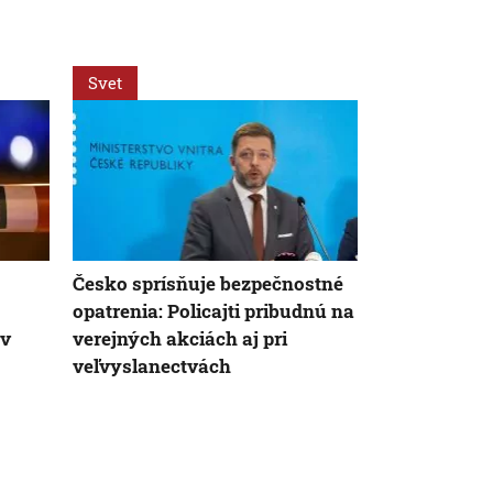
Svet
Svet
Česko sprísňuje bezpečnostné
Za snahu dos
opatrenia: Policajti pribudnú na
Španielska z
 v
verejných akciách aj pri
Starosta Ce
veľvyslanectvách
tragickú bil
krízy