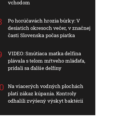
vchodom
Po horúčavách hrozia búrky: V
desiatich okresoch večer, v značnej
časti Slovenska počas piatka
VIDEO: Smútiaca matka delfína
plávala s telom mŕtveho mláďaťa,
pridali sa ďalšie delfíny
Na viacerých vodných plochách
platí zákaz kúpania. Kontroly
odhalili zvýšený výskyt baktérií