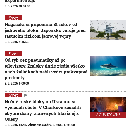
experimentujú
9. 8. 2026, 10:00:00
Svet
Nagasaki si pripomína 81 rokov od
jadrového útoku. Japonsko varuje pred
rastúcim rizikom jadrovej vojny
9. 8. 2026, 9:46:56
Svet
Od rýb cez pneumatiky až po
televízory: Žraloky tigrie zjedia všetko,
v ich žalúdkoch našli vedci prekvapivé
predmety
9. 8. 2026, 9:00:00
Svet
Nočné ruské útoky na Ukrajinu si
vyžiadali obete. V Charkove zasiahli
obytné domy, zranených hlásia aj z
AKTUALIZOVANÉ
Odesy
9. 8. 2026, 8:57:33
Aktualizované:
9. 8. 2026, 19:24:00