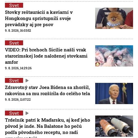
Svet
Stovky reštaurácií a kaviarní v
Hongkongu sprístupnili svoje
prevádzky aj pre psov
9. 8. 2026, 16:03:52
Svet
VIDEO: Pri brehoch Sicílie našli vrak
starorímskej lode naloženej stovkami
amfor
9. 8. 2026, 14:29:26
Svet
Zdravotný stav Joea Bidena sa zhoršil,
rakovina sa mu rozšírila do celého tela
9. 8. 2026, 11:07:22
Svet
Trdelník patrí k Maďarsku, aj keď jeho
pôvod je inde. Na Balatone ho pečú
podľa pôvodného receptu, no radi