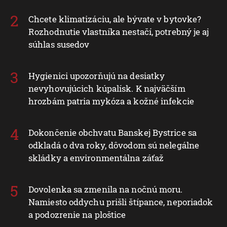
Chcete klimatizáciu, ale bývate v bytovke?
Rozhodnutie vlastníka nestačí, potrebný je aj
súhlas susedov
Hygienici upozorňujú na desiatky
nevyhovujúcich kúpalísk. K najväčším
hrozbám patria mykóza a kožné infekcie
Dokončenie obchvatu Banskej Bystrice sa
odkladá o dva roky, dôvodom sú nelegálne
skládky a environmentálna záťaž
Dovolenka sa zmenila na nočnú moru.
Namiesto oddychu prišli štípance, neporiadok
a podozrenie na ploštice