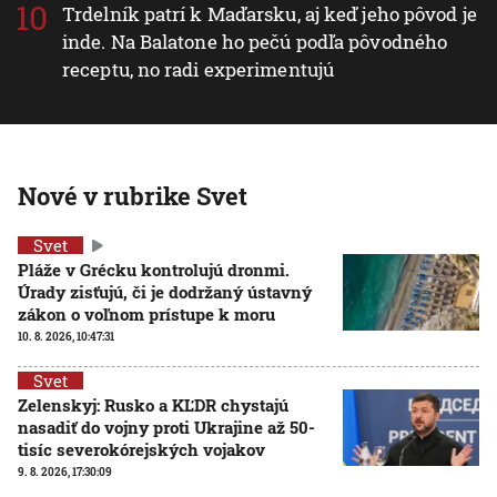
Trdelník patrí k Maďarsku, aj keď jeho pôvod je
inde. Na Balatone ho pečú podľa pôvodného
receptu, no radi experimentujú
Nové v rubrike Svet
Svet
Pláže v Grécku kontrolujú dronmi.
Úrady zisťujú, či je dodržaný ústavný
zákon o voľnom prístupe k moru
10. 8. 2026, 10:47:31
Svet
Zelenskyj: Rusko a KĽDR chystajú
nasadiť do vojny proti Ukrajine až 50-
tisíc severokórejských vojakov
9. 8. 2026, 17:30:09