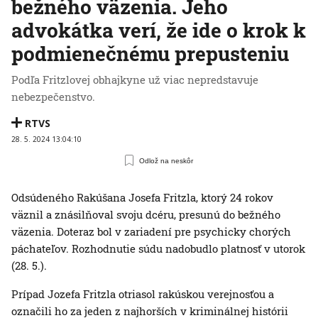
bežného väzenia. Jeho
advokátka verí, že ide o krok k
podmienečnému prepusteniu
Podľa Fritzlovej obhajkyne už viac nepredstavuje
nebezpečenstvo.
RTVS
28. 5. 2024 13:04:10
Odlož na neskôr
Odsúdeného Rakúšana Josefa Fritzla, ktorý 24 rokov
väznil a znásilňoval svoju dcéru, presunú do bežného
väzenia. Doteraz bol v zariadení pre psychicky chorých
páchateľov. Rozhodnutie súdu nadobudlo platnosť v utorok
(28. 5.).
Prípad Jozefa Fritzla otriasol rakúskou verejnosťou a
označili ho za jeden z najhorších v kriminálnej histórii