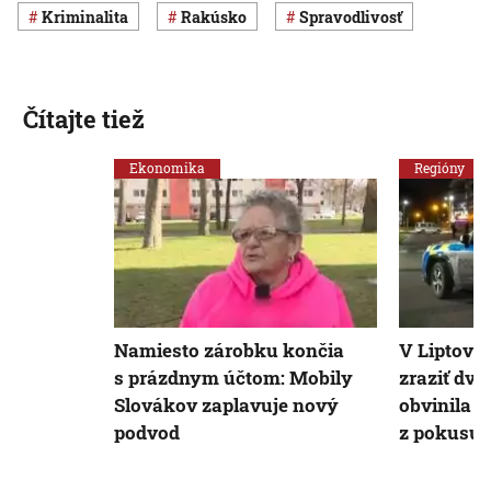
Kriminalita
Rakúsko
spravodlivosť
Čítajte tiež
Ekonomika
Regióny
Namiesto zárobku končia
V Liptovs
s prázdnym účtom: Mobily
zraziť dvo
Slovákov zaplavuje nový
obvinila 
podvod
z pokusu 