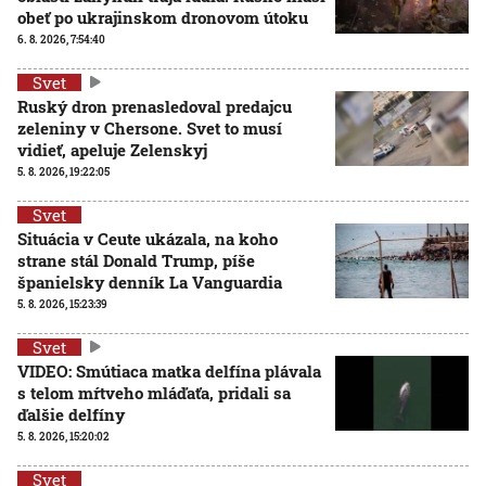
obeť po ukrajinskom dronovom útoku
6. 8. 2026, 7:54:40
Svet
Ruský dron prenasledoval predajcu
zeleniny v Chersone. Svet to musí
vidieť, apeluje Zelenskyj
5. 8. 2026, 19:22:05
Svet
Situácia v Ceute ukázala, na koho
strane stál Donald Trump, píše
španielsky denník La Vanguardia
5. 8. 2026, 15:23:39
Svet
VIDEO: Smútiaca matka delfína plávala
s telom mŕtveho mláďaťa, pridali sa
ďalšie delfíny
5. 8. 2026, 15:20:02
Svet