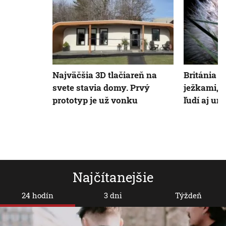
Najväčšia 3D tlačiareň na
Británia 
svete stavia domy. Prvý
ježkami, 
prototyp je už vonku
ľudí aj um
Najčítanejšie
24 hodín
3 dni
Týždeň