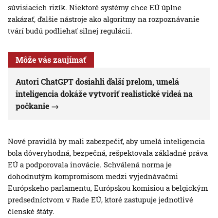
súvisiacich rizík. Niektoré systémy chce EÚ úplne
zakázať, ďalšie nástroje ako algoritmy na rozpoznávanie
tvárí budú podliehať silnej regulácii.
Môže vás zaujímať
Autori ChatGPT dosiahli ďalší prelom, umelá
inteligencia dokáže vytvoriť realistické videá na
počkanie
Nové pravidlá by mali zabezpečiť, aby umelá inteligencia
bola dôveryhodná, bezpečná, rešpektovala základné práva
EÚ a podporovala inovácie. Schválená norma je
dohodnutým kompromisom medzi vyjednávačmi
Európskeho parlamentu, Európskou komisiou a belgickým
predsedníctvom v Rade EÚ, ktoré zastupuje jednotlivé
členské štáty.