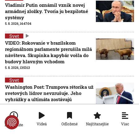
Vladimir Putin oznámil vznik novej
armádnej zložky. Tvoria ju bezpilotné
systémy
5. 8. 2026, 14:47:04
Svet
VIDEO: Rokovanie v brazílskom
regionálnom parlamente prerušila milá
návšteva. Skupinka kapybár vošla do
budovy hlavným vchodom
5. 8. 2026, 13:53:13
Svet
Washington Post: Trumpova rétorika už
svetových lídrov nevzrušuje. Jeho
vyhrážky a ultimáta zostávajú
nenaplnené
5. 8. 2026, 12:48:50
Viac
Videá
Odložené
Najčítanejšie
Po minúte