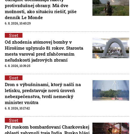
protivzdušnej obrany. Má dve
možnosti, ako situáciu riešiť, píše
denník Le Monde
6. 8. 2026, 10:40:29
Svet
Od zhodenia atómovej bomby v
Hirošime uplynulo 81 rokov. Starosta
mesta varoval pred zľahčovaním
neľudskosti jadrových zbraní
6. 8. 2026, 10:39:25
Svet
Dron s výbušninami, ktorý našli na
letisku, predstavuje novú úroveň
nebezpečenstva, tvrdí nemecký
minister vnútra
6. 8. 2026, 10:17:42
Svet
Pri ruskom bombardovaní Charkovskej
oblasti zahynuli traja ľudia. Rusko hlási