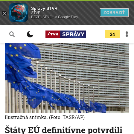
Správy STVR
ZOBRAZIŤ
STVR
BEZPLATNÉ - V Google Play
24
Ilustračná snímka.
(Foto: TASR/AP)
Štáty EÚ definitívne potvrdili