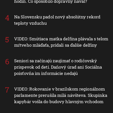
hodín. Čo spôsobilo dopravný nával?
Na Slovensku padol nový absolútny rekord
teploty vzduchu
VIDEO: Smútiaca matka delfína plávala s telom
mŕtveho mláďaťa, pridali sa ďalšie delfíny
Seniori sa začínajú zaujímať o rodičovský
príspevok od detí. Daňový úrad ani Sociálna
poisťovňa im informácie nedajú
VIDEO: Rokovanie v brazílskom regionálnom
parlamente prerušila milá návšteva. Skupinka
kapybár vošla do budovy hlavným vchodom