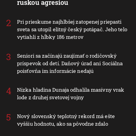
ruskou agresiou
Pri prieskume najhlbšej zatopenej priepasti
sveta sa utopil elitný český potápač. Jeho telo
vytiahli z hĺbky 186 metrov
Seniori sa začínajú zaujímať o rodičovský
príspevok od detí. Daňový úrad ani Sociálna
poisťovňa im informácie nedajú
Nízka hladina Dunaja odhalila masívny vrak
lode z druhej svetovej vojny
Nový slovenský teplotný rekord má ešte
vyššiu hodnotu, ako sa pôvodne zdalo