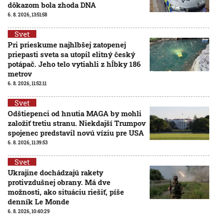
dôkazom bola zhoda DNA
6. 8. 2026, 13:51:58
Svet
Pri prieskume najhlbšej zatopenej
priepasti sveta sa utopil elitný český
potápač. Jeho telo vytiahli z hĺbky 186
metrov
6. 8. 2026, 11:52:11
Svet
Odštiepenci od hnutia MAGA by mohli
založiť tretiu stranu. Niekdajší Trumpov
spojenec predstavil novú víziu pre USA
6. 8. 2026, 11:39:53
Svet
Ukrajine dochádzajú rakety
protivzdušnej obrany. Má dve
možnosti, ako situáciu riešiť, píše
denník Le Monde
6. 8. 2026, 10:40:29