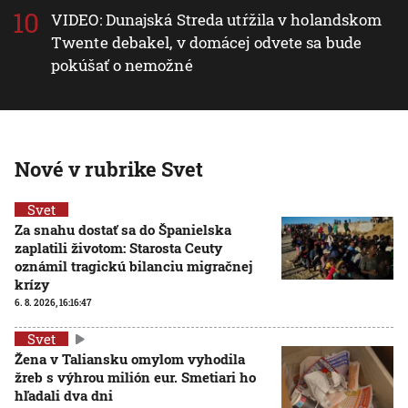
VIDEO: Dunajská Streda utŕžila v holandskom
Twente debakel, v domácej odvete sa bude
pokúšať o nemožné
Nové v rubrike Svet
Svet
Za snahu dostať sa do Španielska
zaplatili životom: Starosta Ceuty
oznámil tragickú bilanciu migračnej
krízy
6. 8. 2026, 16:16:47
Svet
Žena v Taliansku omylom vyhodila
žreb s výhrou milión eur. Smetiari ho
hľadali dva dni