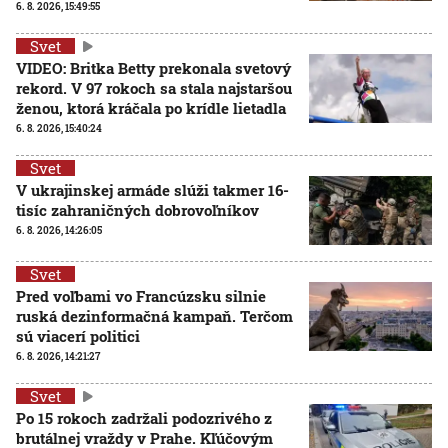
6. 8. 2026, 15:49:55
Svet
VIDEO: Britka Betty prekonala svetový
rekord. V 97 rokoch sa stala najstaršou
ženou, ktorá kráčala po krídle lietadla
6. 8. 2026, 15:40:24
Svet
V ukrajinskej armáde slúži takmer 16-
tisíc zahraničných dobrovoľníkov
6. 8. 2026, 14:26:05
Svet
Pred voľbami vo Francúzsku silnie
ruská dezinformačná kampaň. Terčom
sú viacerí politici
6. 8. 2026, 14:21:27
Svet
Po 15 rokoch zadržali podozrivého z
brutálnej vraždy v Prahe. Kľúčovým