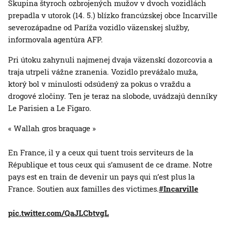
Skupina štyroch ozbrojených mužov v dvoch vozidlách
prepadla v utorok (14. 5.) blízko francúzskej obce Incarville
severozápadne od Paríža vozidlo väzenskej služby,
informovala agentúra AFP.
Pri útoku zahynuli najmenej dvaja väzenskí dozorcovia a
traja utrpeli vážne zranenia. Vozidlo prevážalo muža,
ktorý bol v minulosti odsúdený za pokus o vraždu a
drogové zločiny. Ten je teraz na slobode, uvádzajú denníky
Le Parisien a Le Figaro.
« Wallah gros braquage »
En France, il y a ceux qui tuent trois serviteurs de la
République et tous ceux qui s’amusent de ce drame. Notre
pays est en train de devenir un pays qui n’est plus la
France. Soutien aux familles des victimes.
#Incarville
pic.twitter.com/QaJLCbtvgL