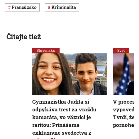
Francúzsko
Kriminalita
Čítajte tiež
Slovensko
Svet
Gymnazistka Judita si
V proces
odpykáva trest za vraždu
vypovedal
kamaráta, vo väznici je
Tvrdí, že 
raritou: Prinášame
pornohere
exkluzívne svedectvá z