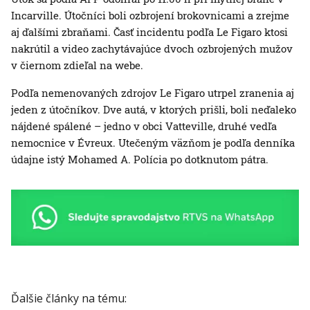
Incarville. Útočníci boli ozbrojení brokovnicami a zrejme
aj ďalšími zbraňami. Časť incidentu podľa Le Figaro ktosi
nakrútil a video zachytávajúce dvoch ozbrojených mužov
v čiernom zdieľal na webe.
Podľa nemenovaných zdrojov Le Figaro utrpel zranenia aj
jeden z útočníkov. Dve autá, v ktorých prišli, boli neďaleko
nájdené spálené – jedno v obci Vatteville, druhé vedľa
nemocnice v Évreux. Utečeným väzňom je podľa denníka
údajne istý Mohamed A. Polícia po dotknutom pátra.
Ďalšie články na tému: