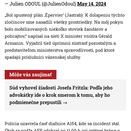
— Julien ODOUL (@JulienOdoul)
May 14, 2024
„Bol spustený plán ‚Épervier‘ (Jastrab). K dolapeniu týchto
zločincov sme nasadili všetky prostriedky. Na môj pokyn
bolo mobilizovaných niekoľko stoviek žandárov a
policajtov,“ napísal na sieti X minister vnútra Gérald
Armanin. Vyjadril tiež úprimnú sústrasť pozostalým a
predstaviteľom ministerstva spravodlivosti, pod ktoré
spadajú príslušníci väzenskej služby.
Môže vás zaujímať
Súd vyhovel žiadosti Josefa Fritzla: Podľa jeho
advokátky ide o krok smerom k tomu, aby ho
podmienečne prepustili
Polícia uzavrela časť diaľnice A154, kde sa incident stal.
Útok sa podľa AFP odohral po 11.00 h pri mýtnej bráne v