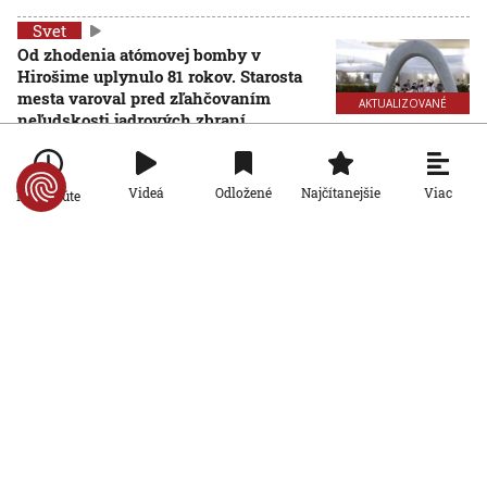
Svet
Od zhodenia atómovej bomby v
Hirošime uplynulo 81 rokov. Starosta
mesta varoval pred zľahčovaním
AKTUALIZOVANÉ
neľudskosti jadrových zbraní
6. 8. 2026, 10:39:25
Aktualizované:
6. 8. 2026, 13:10:00
Svet
Viac
Videá
Odložené
Najčítanejšie
Po minúte
Dron s výbušninami, ktorý našli na
letisku, predstavuje novú úroveň
nebezpečenstva, tvrdí nemecký
minister vnútra
6. 8. 2026, 10:17:42
Svet
Pri ruskom bombardovaní Charkovskej
oblasti zahynuli traja ľudia. Rusko hlási
obeť po ukrajinskom dronovom útoku
6. 8. 2026, 7:54:40
Svet