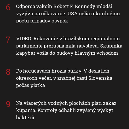
Odporca vakcín Robert F. Kennedy mladší
vyzýva na očkovanie. USA čelia rekordnému
počtu prípadov osýpok
VIDEO: Rokovanie v brazílskom regionálnom
parlamente prerušila milá návšteva. Skupinka
kapybár vošla do budovy hlavným vchodom
Po horúčavách hrozia búrky: V desiatich
okresoch večer, v značnej časti Slovenska
počas piatka
Na viacerých vodných plochách platí zákaz
kúpania. Kontroly odhalili zvýšený výskyt
baktérií