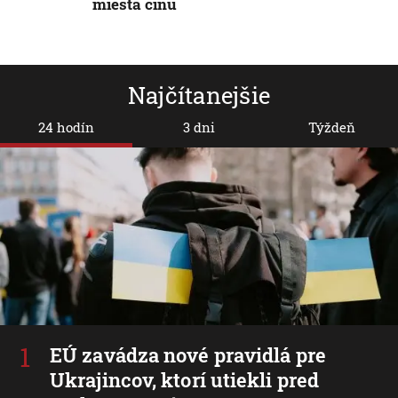
miesta činu
Najčítanejšie
24 hodín
3 dni
Týždeň
EÚ zavádza nové pravidlá pre
Ukrajincov, ktorí utiekli pred