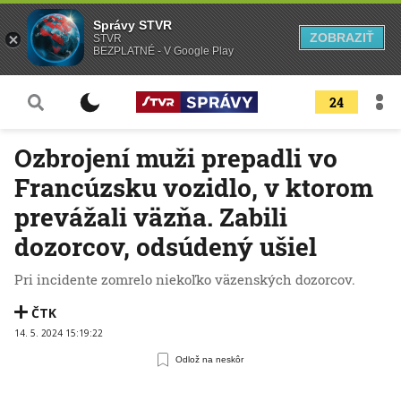
Správy STVR
ZOBRAZIŤ
STVR
BEZPLATNÉ - V Google Play
24
Ozbrojení muži prepadli vo
Francúzsku vozidlo, v ktorom
prevážali väzňa. Zabili
dozorcov, odsúdený ušiel
Pri incidente zomrelo niekoľko väzenských dozorcov.
ČTK
14. 5. 2024 15:19:22
Odlož na neskôr