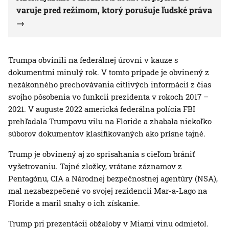
varuje pred režimom, ktorý porušuje ľudské práva
Trumpa obvinili na federálnej úrovni v kauze s
dokumentmi minulý rok. V tomto prípade je obvinený z
nezákonného prechovávania citlivých informácií z čias
svojho pôsobenia vo funkcii prezidenta v rokoch 2017 –
2021. V auguste 2022 americká federálna polícia FBI
prehľadala Trumpovu vilu na Floride a zhabala niekoľko
súborov dokumentov klasifikovaných ako prísne tajné.
Trump je obvinený aj zo sprisahania s cieľom brániť
vyšetrovaniu. Tajné zložky, vrátane záznamov z
Pentagónu, CIA a Národnej bezpečnostnej agentúry (NSA),
mal nezabezpečené vo svojej rezidencii Mar-a-Lago na
Floride a maril snahy o ich získanie.
Trump pri prezentácii obžaloby v Miami vinu odmietol.