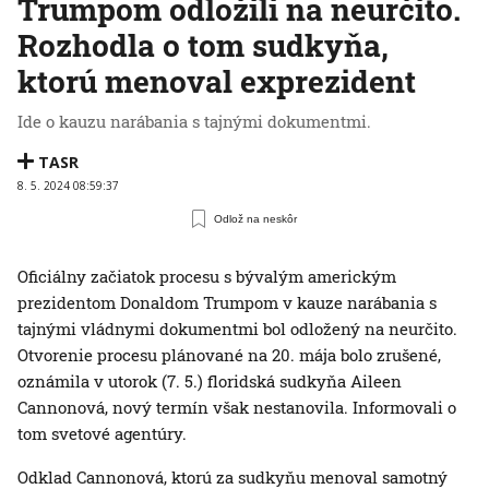
Trumpom odložili na neurčito.
Rozhodla o tom sudkyňa,
ktorú menoval exprezident
Ide o kauzu narábania s tajnými dokumentmi.
TASR
8. 5. 2024 08:59:37
Odlož na neskôr
Oficiálny začiatok procesu s bývalým americkým
prezidentom Donaldom Trumpom v kauze narábania s
tajnými vládnymi dokumentmi bol odložený na neurčito.
Otvorenie procesu plánované na 20. mája bolo zrušené,
oznámila v utorok (7. 5.) floridská sudkyňa Aileen
Cannonová, nový termín však nestanovila. Informovali o
tom svetové agentúry.
Odklad Cannonová, ktorú za sudkyňu menoval samotný