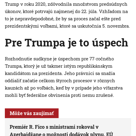
Trump v roku 2020, zdôvodnila množstvom predsúdnych
úkonov, ktoré potrvajú najmenej do 22. júla. Vzhľadom na
to je nepravdepodobné, že by sa proces začal ešte pred
prezidentskými voľbami, ktoré sa uskutočnia 5. novembra.
Pre Trumpa je to úspech
Rozhodnutie sudkyne je úspechom pre 77-ročného
Trumpa, ktorý je už takmer istým republikánskym
kandidátom na prezidenta. Jeho právnici sa snažia
oddialiť začatie celkom štyroch procesov v rôznych
kauzách až po voľbách, keď by v prípade jeho víťazstva
mohli byť federálne obvinenia proti nemu zrušené.
Môže vás zaujímať
Premiér R. Fico s ministrami rokoval v
Azerbajdžane o možnosti dodávok plynu. EÚ