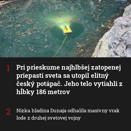
Pri prieskume najhlbšej zatopenej
priepasti sveta sa utopil elitný
český potápač. Jeho telo vytiahli z
hĺbky 186 metrov
Nízka hladina Dunaja odhalila masívny vrak
lode z druhej svetovej vojny