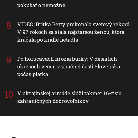
pokúšať o nemožné
VIDEO: Britka Betty prekonala svetový rekord.
V 97 rokoch sa stala najstaršou ženou, ktorá
kráčala po krídle lietadla
Po horúčavách hrozia búrky: V desiatich
okresoch večer, v značnej časti Slovenska
počas piatka
V ukrajinskej armáde slúži takmer 16-tisíc
zahraničných dobrovoľníkov
Nové v rubrike Svet