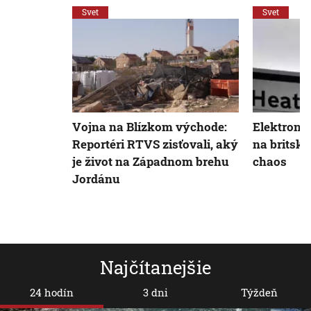
Svet
Svet
Vojna na Blízkom východe:
Elektronic
Reportéri RTVS zisťovali, aký
na britský
je život na Západnom brehu
chaos
Jordánu
Najčítanejšie
24 hodín
3 dni
Týždeň