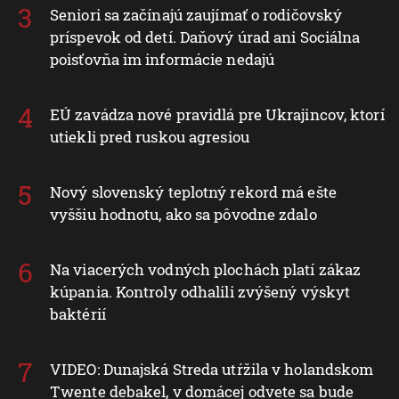
Seniori sa začínajú zaujímať o rodičovský
príspevok od detí. Daňový úrad ani Sociálna
poisťovňa im informácie nedajú
EÚ zavádza nové pravidlá pre Ukrajincov, ktorí
utiekli pred ruskou agresiou
Nový slovenský teplotný rekord má ešte
vyššiu hodnotu, ako sa pôvodne zdalo
Na viacerých vodných plochách platí zákaz
kúpania. Kontroly odhalili zvýšený výskyt
baktérií
VIDEO: Dunajská Streda utŕžila v holandskom
Twente debakel, v domácej odvete sa bude