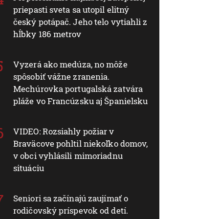
priepasti sveta sa utopil elitný
český potápač. Jeho telo vytiahli z
hĺbky 186 metrov
Vyzerá ako medúza, no môže
spôsobiť vážne zranenia.
Mechúrovka portugalská zatvára
pláže vo Francúzsku aj Španielsku
VIDEO: Rozsiahly požiar v
Braväcove pohltil niekoľko domov,
v obci vyhlásili mimoriadnu
situáciu
Seniori sa začínajú zaujímať o
rodičovský príspevok od detí.