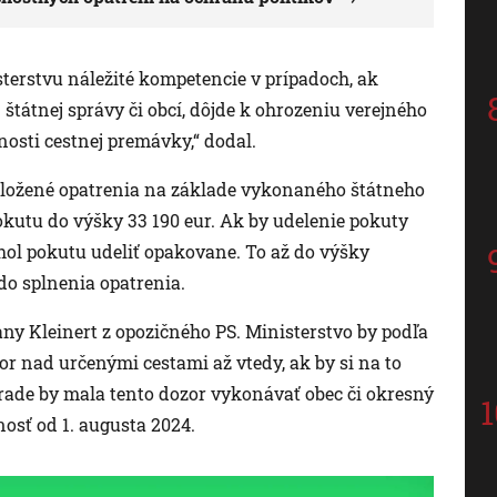
erstvu náležité kompetencie v prípadoch, ak
tátnej správy či obcí, dôjde k ohrozeniu verejného
osti cestnej premávky,“ dodal.
 uložené opatrenia na základe vykonaného štátneho
kutu do výšky 33 190 eur. Ak by udelenie pokuty
hol pokutu udeliť opakovane. To až do výšky
 do splnenia opatrenia.
ny Kleinert z opozičného PS. Ministerstvo by podľa
 nad určenými cestami až vtedy, ak by si na to
 rade by mala tento dozor vykonávať obec či okresný
osť od 1. augusta 2024.