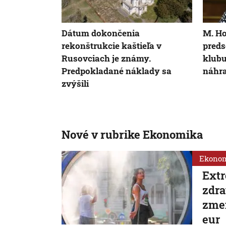
Dátum dokončenia
M. Ho
rekonštrukcie kaštieľa v
preds
Rusovciach je známy.
klubu
Predpokladané náklady sa
náhr
zvýšili
Nové v rubrike Ekonomika
Ekono
Extr
zdra
zmen
eur