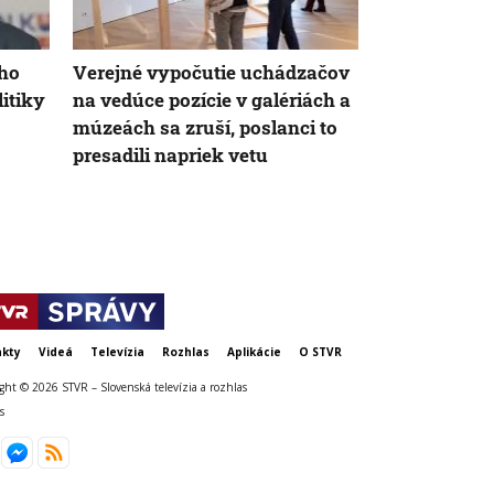
iho
Verejné vypočutie uchádzačov
O peniazoch
itiky
na vedúce pozície v galériách a
umenia bud
múzeách sa zruší, poslanci to
nominanti m
presadili napriek vetu
Poslanci pre
prezidentky
kty
Videá
Televízia
Rozhlas
Aplikácie
O STVR
ght © 2026 STVR – Slovenská televízia a rozhlas
s