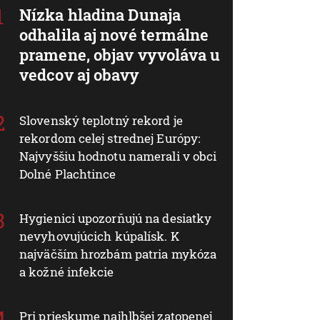
Nízka hladina Dunaja
odhalila aj nové termálne
pramene, objav vyvoláva u
vedcov aj obavy
Slovenský teplotný rekord je
rekordom celej strednej Európy:
Najvyššiu hodnotu namerali v obci
Dolné Plachtince
Hygienici upozorňujú na desiatky
nevyhovujúcich kúpalísk. K
najväčším hrozbám patria mykóza
a kožné infekcie
Pri prieskume najhlbšej zatopenej