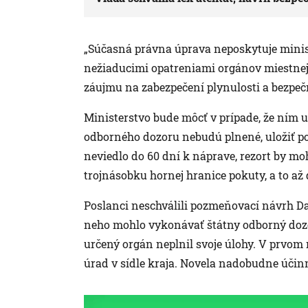
„Súčasná právna úprava neposkytuje minist
nežiaducimi opatreniami orgánov miestnej š
záujmu na zabezpečení plynulosti a bezpečn
Ministerstvo bude môcť v prípade, že ním
odborného dozoru nebudú plnené, uložiť po
neviedlo do 60 dní k náprave, rezort by mo
trojnásobku hornej hranice pokuty, a to až
Poslanci neschválili pozmeňovací návrh Da
neho mohlo vykonávať štátny odborný dozor
určený orgán neplnil svoje úlohy. V prvom
úrad v sídle kraja. Novela nadobudne účinn