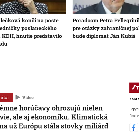
lečková končí na poste
Poradcom Petra Pellegrin
edníčky poslaneckého
pre otázky zahraničnej pol
 KDH, hnutie predstavilo
bude diplomat Ján Kubiš
adu
mika
Video
Konta
émne horúčavy ohrozujú nielen
Copyri
vie, ale aj ekonomiku. Klimatická
Cookie
a už Európu stála stovky miliárd