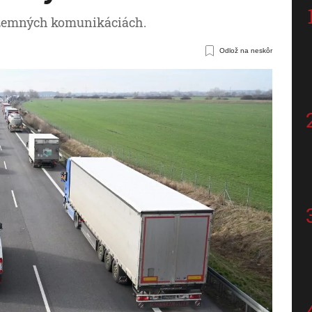
pozemných komunikáciách.
Odlož na neskôr