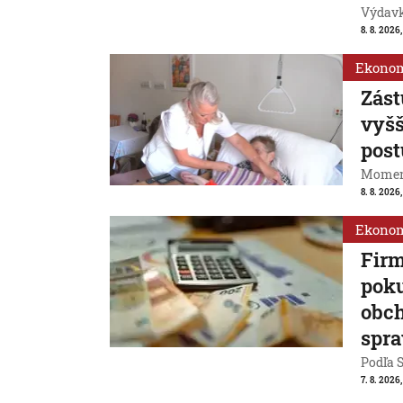
Výdavk
8. 8. 2026,
Ekono
Zást
vyšš
post
Momentá
8. 8. 2026,
Ekono
Firm
poku
obch
spra
Podľa S
7. 8. 2026