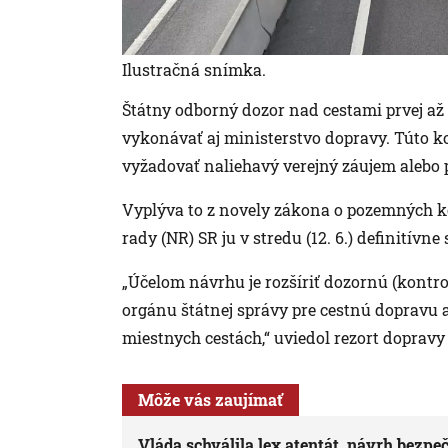
Ilustračná snímka.
Štátny odborný dozor nad cestami prvej až
vykonávať aj ministerstvo dopravy. Túto k
vyžadovať naliehavý verejný záujem alebo p
Vyplýva to z novely zákona o pozemných k
rady (NR) SR ju v stredu (12. 6.) definitívne 
„Účelom návrhu je rozšíriť dozornú (kont
orgánu štátnej správy pre cestnú dopravu a
miestnych cestách,“ uviedol rezort dopravy
Môže vás zaujímať
Vláda schválila lex atentát, návrh bezpe