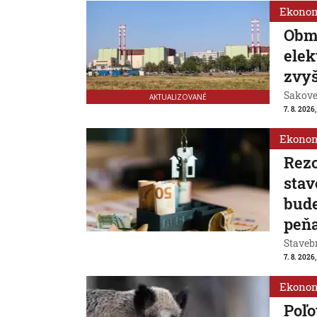
Ekono
Obm
ele
zvyš
Sakovej
AKTUALIZOVANÉ
7. 8. 2026,
Ekono
Rezo
stav
bude
peň
Stavebn
7. 8. 2026,
Ekono
Poľo