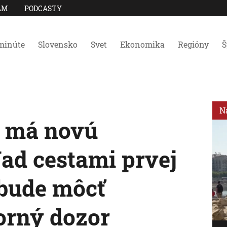
AM
PODCASTY
minúte
Slovensko
Svet
Ekonomika
Regióny
Š
N
y má novú
ad cestami prvej
y bude môcť
orný dozor