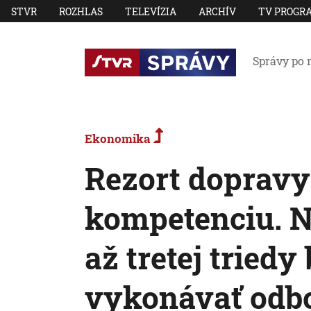
STVR
ROZHLAS
TELEVÍZIA
ARCHÍV
TV PROGR
Správy po 
Ekonomika
Rezort doprav
kompetenciu. N
až tretej tried
vykonávať odb