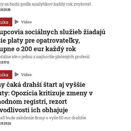
y sa budú podľa analytikov každý rok zvyšovať.
 15:25:38
mika
Video
upcovia sociálnych služieb žiadajú
ie platy pre opatrovateľky,
upne o 200 eur každý rok
lne ide o jednu z najhoršie platených profesií.
 13:37:11
mika
Video
y čaká drahší štart aj vyššie
ty: Opozícia kritizuje zmeny v
odnom registri, rezort
vodlivosti ich obhajuje
aS bude založenie firmy o vyše 60 eur drahšie.
, 19:25:26