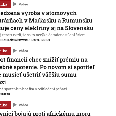
mika
Video
edzená výroba v atómových
ktrárňach v Maďarsku a Rumunsku
uje ceny elektriny aj na Slovensku
 rezort tvrdí, že sa to netýka domácností ani firiem.
 11:59:41
Aktualizované:
7. 8. 2026, 19:21:00
mika
Video
rt financií chce znížiť prémiu na
ebné sporenie. Po novom si sporiteľ
 musieť ušetriť väčšiu sumu
azí
é sporenie nie je iba o odkladaní peňazí.
 10:34:48
mika
Video
vníci bojujú proti africkému moru