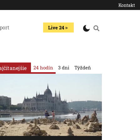
Kontakt
port
Live 24
24 hodín
3 dni
Týždeň
ajčítanejšie