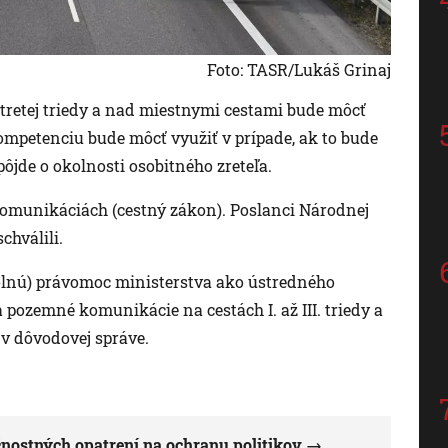
Foto: TASR/Lukáš Grinaj
 tretej triedy a nad miestnymi cestami bude môcť
ompetenciu bude môcť využiť v prípade, ak to bude
ôjde o okolnosti osobitného zreteľa.
omunikáciách (cestný zákon). Poslanci Národnej
schválili.
rolnú) právomoc ministerstva ako ústredného
 pozemné komunikácie na cestách I. až III. triedy a
 v dôvodovej správe.
čnostných opatrení na ochranu politikov