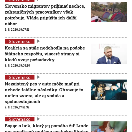
Slovensko migrantov prijímať nechce,
zahraničných pracovníkov však
potrebuje. Vláda pripúšťa ich ďalší
nábor
9. 8. 2026, 19:07:31
Slovensko
Koalícia sa stále nedohodla na podobe
štátneho rozpočtu, viaceré strany si
kladú svoje požiadavky
9. 8. 2026, 19:05:20
Slovensko
Nezaistený pes v aute môže mať pri
nehode fatálne následky. Ohrozuje to
nielen zviera, ale aj vodiča a
spolucestujúcich
9. 8. 2026, 17:52:32
Slovensko
Bojuje o liek, ktorý jej pomáha žiť: Linde
pre zriedkavú mutáciu cystickej fibrózy