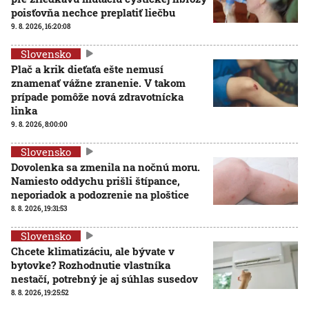
poisťovňa nechce preplatiť liečbu
9. 8. 2026, 16:20:08
Slovensko
Plač a krik dieťaťa ešte nemusí
znamenať vážne zranenie. V takom
prípade pomôže nová zdravotnícka
linka
9. 8. 2026, 8:00:00
Slovensko
Dovolenka sa zmenila na nočnú moru.
Namiesto oddychu prišli štípance,
neporiadok a podozrenie na ploštice
8. 8. 2026, 19:31:53
Slovensko
Chcete klimatizáciu, ale bývate v
bytovke? Rozhodnutie vlastníka
nestačí, potrebný je aj súhlas susedov
8. 8. 2026, 19:25:52