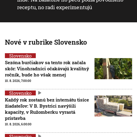
receptu, no radi experimentujú
Nové v rubrike Slovensko
Slovensko
Sezóna burčiakov sa tento rok začala
skôr: Vinohradníci očakávajú kvalitný
ročník, bude ho však menej
10. 8. 2026, 7:00:00
Slovensko
Každý rok zostanú bez internátu tisíce
žiadateľov: V B. Bystrici navýšili
kapacity, v Ružomberku vyrastá
prístavba
10. 8. 2026, 6:00:00
Slovensko