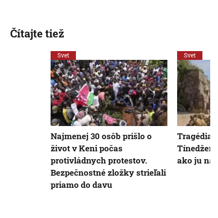
Čítajte tiež
Svet
Svet
Najmenej 30 osôb prišlo o
Tragédia 
život v Keni počas
Tínedžerk
protivládnych protestov.
ako ju na 
Bezpečnostné zložky strieľali
priamo do davu