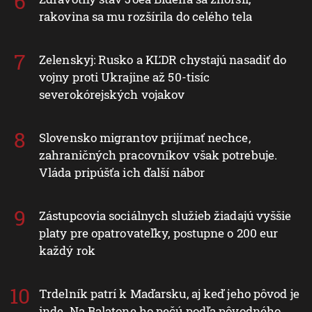
rakovina sa mu rozšírila do celého tela
Zelenskyj: Rusko a KĽDR chystajú nasadiť do
vojny proti Ukrajine až 50-tisíc
severokórejských vojakov
Slovensko migrantov prijímať nechce,
zahraničných pracovníkov však potrebuje.
Vláda pripúšťa ich ďalší nábor
Zástupcovia sociálnych služieb žiadajú vyššie
platy pre opatrovateľky, postupne o 200 eur
každý rok
Trdelník patrí k Maďarsku, aj keď jeho pôvod je
inde. Na Balatone ho pečú podľa pôvodného