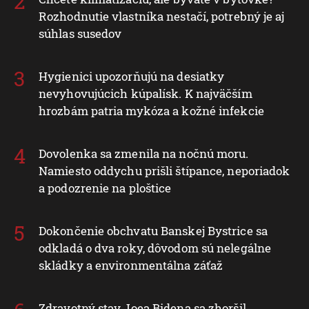
Rozhodnutie vlastníka nestačí, potrebný je aj
súhlas susedov
Hygienici upozorňujú na desiatky
nevyhovujúcich kúpalísk. K najväčším
hrozbám patria mykóza a kožné infekcie
Dovolenka sa zmenila na nočnú moru.
Namiesto oddychu prišli štípance, neporiadok
a podozrenie na ploštice
Dokončenie obchvatu Banskej Bystrice sa
odkladá o dva roky, dôvodom sú nelegálne
skládky a environmentálna záťaž
Zdravotný stav Joea Bidena sa zhoršil,