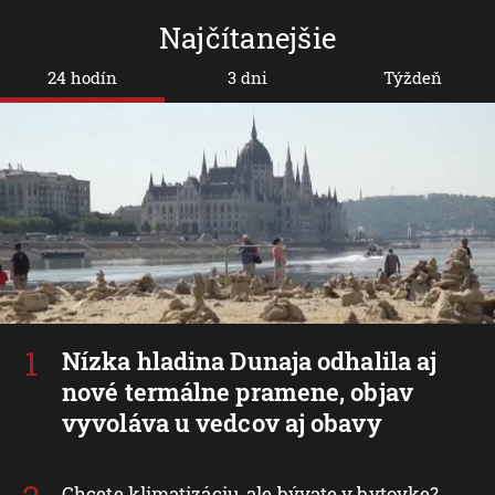
Najčítanejšie
24 hodín
3 dni
Týždeň
Nízka hladina Dunaja odhalila aj
nové termálne pramene, objav
vyvoláva u vedcov aj obavy
Chcete klimatizáciu, ale bývate v bytovke?