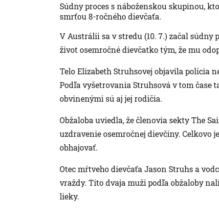
Súdny proces s náboženskou skupinou, ktor
smrťou 8-ročného dievčaťa.
V Austrálii sa v stredu (10. 7.) začal súdny 
život osemročné dievčatko tým, že mu odop
Telo Elizabeth Struhsovej objavila polícia 
Podľa vyšetrovania Struhsová v tom čase 
obvinenými sú aj jej rodičia.
Obžaloba uviedla, že členovia sekty The Sa
uzdravenie osemročnej dievčiny. Celkovo je
obhajovať.
Otec mŕtveho dievčaťa Jason Struhs a vodc
vraždy. Títo dvaja muži podľa obžaloby nal
lieky.