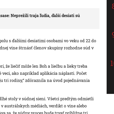
se: Neprežili traja ľudia, ďalší desiati sú
spolu s ďalšími desiatimi osobami vo veku od 22 do
padnej vine štrnásť členov skupiny rozhodne súd v
í, že liečiť môže len Boh a liečbu a lieky treba
eci, ako napríklad aplikácia náplasti. Počet
ju tri rodiny,“ zdôraznila na úvod pojednávania
hé stoly v súdnej sieni. Všetci predtým odmietli
 v austrálskych médiách, verdikt o vine alebo
va sa, že súdny proces bude trvať približne tri