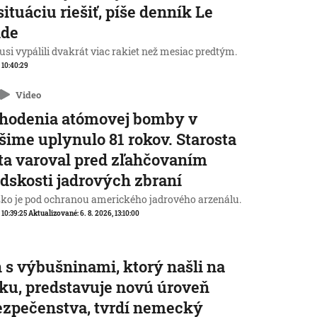
situáciu riešiť, píše denník Le
de
Rusi vypálili dvakrát viac rakiet než mesiac predtým.
, 10:40:29
Video
zhodenia atómovej bomby v
šime uplynulo 81 rokov. Starosta
a varoval pred zľahčovaním
dskosti jadrových zbraní
ko je pod ochranou amerického jadrového arzenálu.
, 10:39:25
Aktualizované:
6. 8. 2026, 13:10:00
 s výbušninami, ktorý našli na
sku, predstavuje novú úroveň
zpečenstva, tvrdí nemecký