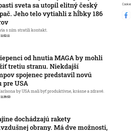
pasti sveta sa utopil elitný český
Cookie
pač. Jeho telo vytiahli z hĺbky 186
rov
ia s ním stratili kontakt.
 11:52:11
iepenci od hnutia MAGA by mohli
žiť tretiu stranu. Niekdajší
pov spojenec predstavil novú
u pre USA
Carlsona by USA mali byť produktívne, krásne a zdravé.
 11:39:53
jine dochádzajú rakety
ivzdušnej obrany. Má dve možnosti,