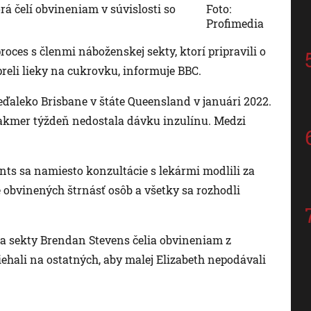
á čelí obvineniam v súvislosti so
Foto:
Profimedia
proces s členmi náboženskej sekty, ktorí pripravili o
reli lieky na cukrovku, informuje BBC.
neďaleko Brisbane v štáte Queensland v januári 2022.
takmer týždeň nedostala dávku inzulínu. Medzi
ints sa namiesto konzultácie s lekármi modlili za
 obvinených štrnásť osôb a všetky sa rozhodli
a sekty Brendan Stevens čelia obvineniam z
iehali na ostatných, aby malej Elizabeth nepodávali