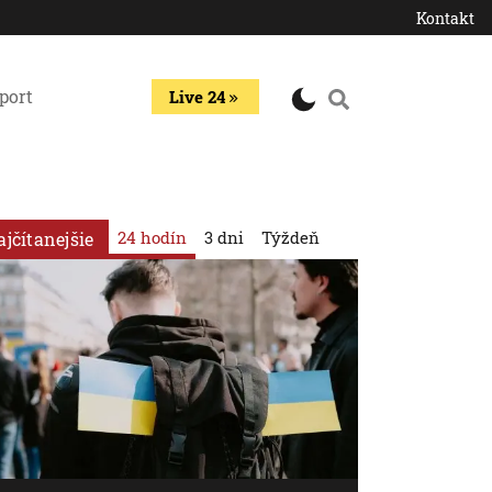
Kontakt
port
Live 24
24 hodín
3 dni
Týždeň
ajčítanejšie