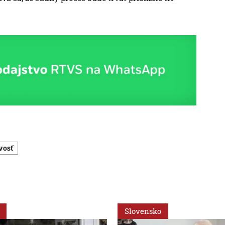
vosť
Slovensko