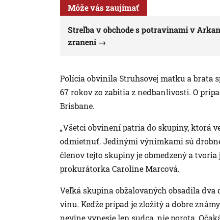
Môže vás zaujímať
Streľba v obchode s potravinami v Arkansa
zranení
Polícia obvinila Struhsovej matku a brata 
67 rokov zo zabitia z nedbanlivosti. O prí
Brisbane.
„Všetci obvinení patria do skupiny, ktorá ver
odmietnuť. Jedinými výnimkami sú drobné v
členov tejto skupiny je obmedzený a tvoria 
prokurátorka Caroline Marcová.
Veľká skupina obžalovaných obsadila dva dl
vinu. Keďže prípad je zložitý a dobre známy
nevine vynesie len sudca, nie porota. Očaká