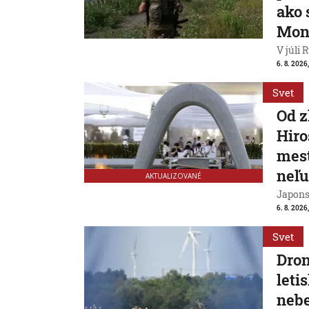
ako 
Mon
V júli 
6. 8. 2026
Svet
Od 
Hiro
mest
neľu
AKTUALIZOVANÉ
Japons
6. 8. 2026
Svet
Dron
leti
nebe