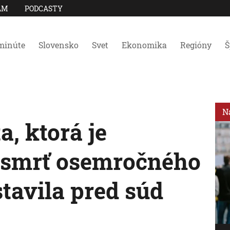
AM
PODCASTY
minúte
Slovensko
Svet
Ekonomika
Regióny
Š
N
a, ktorá je
 smrť osemročného
stavila pred súd
.