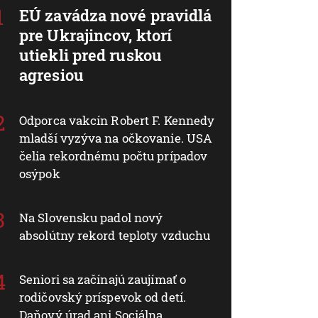
EÚ zavádza nové pravidlá
pre Ukrajincov, ktorí
utiekli pred ruskou
agresiou
Odporca vakcín Robert F. Kennedy
mladší vyzýva na očkovanie. USA
čelia rekordnému počtu prípadov
osýpok
Na Slovensku padol nový
absolútny rekord teploty vzduchu
Seniori sa začínajú zaujímať o
rodičovský príspevok od detí.
Daňový úrad ani Sociálna