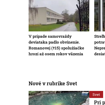
V prípade samovraždy
Streľ
deviataka padlo obvinenie.
potra
Romanovej (†15) spolužiačke
Neprež
hrozí až osem rokov väzenia
desia
Nové v rubrike Svet
Svet
Pri 