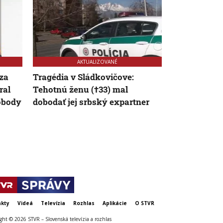
AKTUALIZOVANÉ
za
Tragédia v Sládkovičove:
Vedro s org
ral
Tehotnú ženu (†33) mal
srdce: Na ku
lobody
dobodať jej srbský expartner
mal zavraždi
podali obža
kty
Videá
Televízia
Rozhlas
Aplikácie
O STVR
ght © 2026 STVR – Slovenská televízia a rozhlas