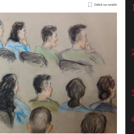
Odlož na neskôr