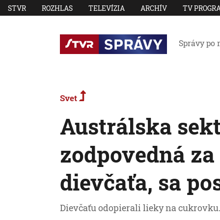
STVR
ROZHLAS
TELEVÍZIA
ARCHÍV
TV PROGR
Správy po 
Svet
Austrálska sekt
zodpovedná za
dievčaťa, sa po
Dievčaťu odopierali lieky na cukrovku