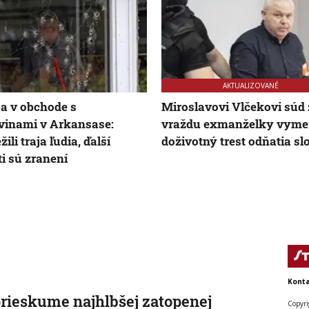
AKTUALIZOVANÉ
ba v obchode s
Miroslavovi Vlčekovi súd 
vinami v Arkansase:
vraždu exmanželky vyme
ili traja ľudia, ďalší
doživotný trest odňatia s
ti sú zranení
Konta
prieskume najhlbšej zatopenej
Copyri