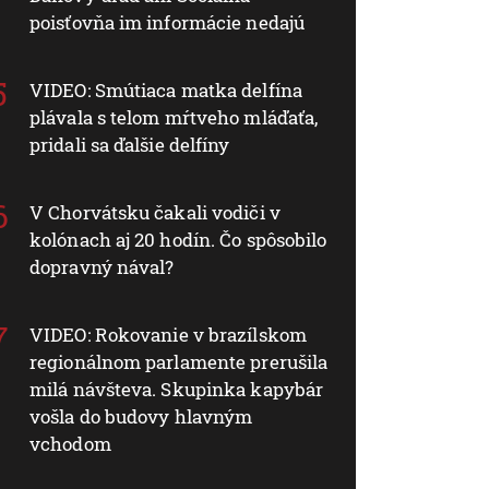
poisťovňa im informácie nedajú
VIDEO: Smútiaca matka delfína
plávala s telom mŕtveho mláďaťa,
pridali sa ďalšie delfíny
V Chorvátsku čakali vodiči v
kolónach aj 20 hodín. Čo spôsobilo
dopravný nával?
VIDEO: Rokovanie v brazílskom
regionálnom parlamente prerušila
milá návšteva. Skupinka kapybár
vošla do budovy hlavným
vchodom