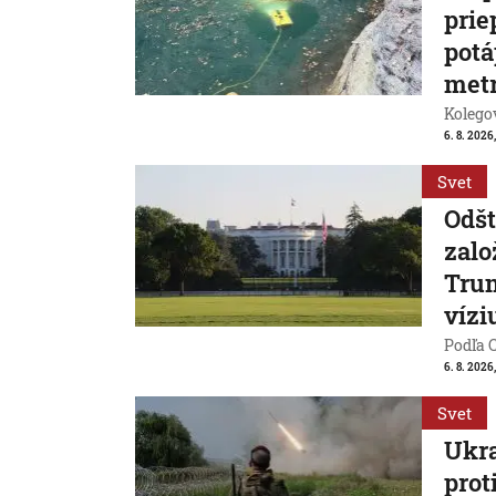
prie
potá
met
Kolegov
6. 8. 2026,
Svet
Odšt
zalo
Trum
vízi
Podľa 
6. 8. 2026,
Svet
Ukra
prot