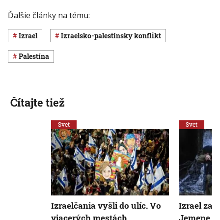
Ďalšie články na tému:
Izrael
izraelsko-palestínsky konflikt
Palestína
Čítajte tiež
Svet
Svet
Izraelčania vyšli do ulíc. Vo
Izrael zaú
viacerých mestách
Jemene, iš