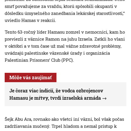
smrť považujeme za vraždu, ktorú spôsobili okupanti v
dôsledku úmyselného zanedbania lekárskej starostlivosti,“
uviedlo Hamas v reakcii.
Tento 63-ročný líder Hamasu zomrel v nemocnici, kam ho
previezli z väznice Ramon na juhu Izraela. Zatkli ho vlani
v októbri a v tom čase už mal vážne zdravotné problémy,
uvádzajú palestínske väzenské úrady i organizácia
Palestinian Prisoners‘ Club (PPC).
Môže vás zaujímať
Je čoraz viac indícií, že vodca ozbrojencov
Hamasu je mŕtvy, tvrdí izraelská armáda
Šejk Abu Ara, rovnako ako všetci iní väzni, bol však počas
zadržiavania mučený. Trpel hladom a nemal prístup k