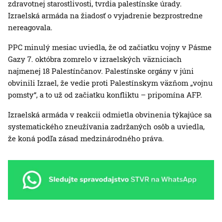
zdravotnej starostlivosti, tvrdia palestínske úrady.
Izraelská armáda na žiadosť o vyjadrenie bezprostredne
nereagovala.
PPC minulý mesiac uviedla, že od začiatku vojny v Pásme
Gazy 7. októbra zomrelo v izraelských väzniciach
najmenej 18 Palestínčanov. Palestínske orgány v júni
obvinili Izrael, že vedie proti Palestínskym väzňom „vojnu
pomsty“, a to už od začiatku konfliktu – pripomína AFP.
Izraelská armáda v reakcii odmietla obvinenia týkajúce sa
systematického zneužívania zadržaných osôb a uviedla,
že koná podľa zásad medzinárodného práva.