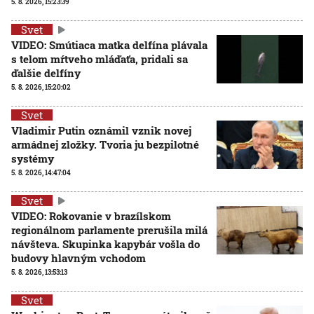
5. 8. 2026, 15:23:39
Svet
VIDEO: Smútiaca matka delfína plávala
s telom mŕtveho mláďaťa, pridali sa
ďalšie delfíny
5. 8. 2026, 15:20:02
Svet
Vladimir Putin oznámil vznik novej
armádnej zložky. Tvoria ju bezpilotné
systémy
5. 8. 2026, 14:47:04
Svet
VIDEO: Rokovanie v brazílskom
regionálnom parlamente prerušila milá
návšteva. Skupinka kapybár vošla do
budovy hlavným vchodom
5. 8. 2026, 13:53:13
Svet