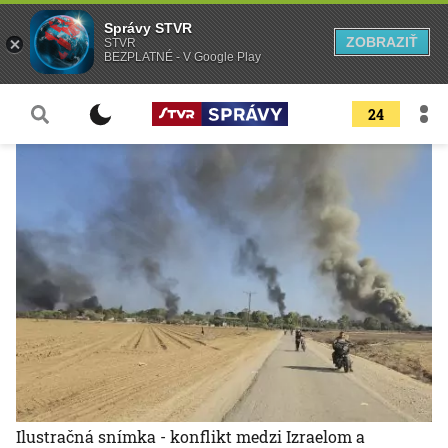
Správy STVR
ZOBRAZIŤ
STVR
BEZPLATNÉ - V Google Play
24
Ilustračná snímka - konflikt medzi Izraelom a