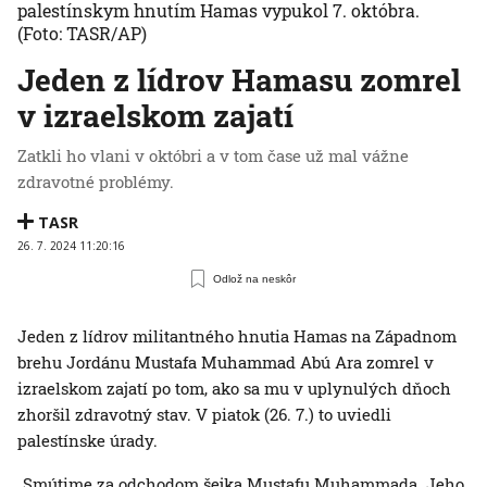
palestínskym hnutím Hamas vypukol 7. októbra.
(Foto: TASR/AP)
Jeden z lídrov Hamasu zomrel
v izraelskom zajatí
Zatkli ho vlani v októbri a v tom čase už mal vážne
zdravotné problémy.
TASR
26. 7. 2024 11:20:16
Odlož na neskôr
Jeden z lídrov militantného hnutia Hamas na Západnom
brehu Jordánu Mustafa Muhammad Abú Ara zomrel v
izraelskom zajatí po tom, ako sa mu v uplynulých dňoch
zhoršil zdravotný stav. V piatok (26. 7.) to uviedli
palestínske úrady.
„Smútime za odchodom šejka Mustafu Muhammada. Jeho