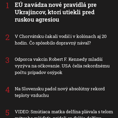
EÚ zavádza nové pravidlá pre
Ukrajincov, ktorí utiekli pred
ruskou agresiou
V Chorvátsku čakali vodiči v kolónach aj 20
hodín. Čo spôsobilo dopravný nával?
Odporca vakcín Robert F. Kennedy mladší
vyzýva na očkovanie. USA čelia rekordnému
počtu prípadov osýpok
Na Slovensku padol nový absolútny rekord
teploty vzduchu
VIDEO: Smútiaca matka delfína plávala s telom