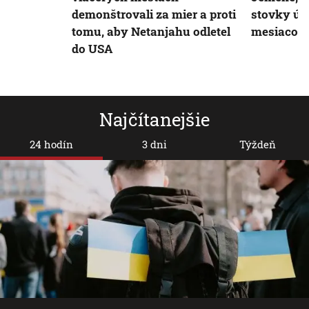
demonštrovali za mier a proti
stovky út
tomu, aby Netanjahu odletel
mesiacov
do USA
Najčítanejšie
24 hodín
3 dni
Týždeň