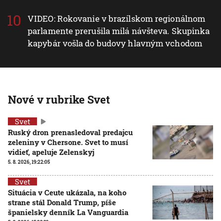
VIDEO: Rokovanie v brazílskom regionálnom
parlamente prerušila milá návšteva. Skupinka
kapybár vošla do budovy hlavným vchodom
Nové v rubrike Svet
Svet
Ruský dron prenasledoval predajcu
zeleniny v Chersone. Svet to musí
vidieť, apeluje Zelenskyj
5. 8. 2026, 19:22:05
Svet
Situácia v Ceute ukázala, na koho
strane stál Donald Trump, píše
španielsky denník La Vanguardia