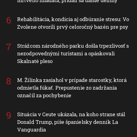
mŕtveho mláďaťa, pridali sa ďalšie delfíny
Rehabilitácia, kondícia aj odbúranie stresu: Vo
Zvolene otvorili prvý celoročný bazén pre psy
Strážcom národného parku došla trpezlivosť s
nezodpovednými turistami a opáskovali
Skalnaté pleso
M. Žilinka zasiahol v prípade starostky, ktorá
odmietla fúkať. Prepustenie zo zadržania
označil za pochybenie
Situácia v Ceute ukázala, na koho strane stál
Donald Trump, píše španielsky denník La
Vanguardia