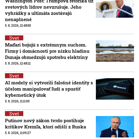
Washington Post: Trumpova rétorika už
svetových lídrov nevzrušuje. Jeho
vyhrážky a ultimáta zostávajú
nenaplnené
5. 8. 2026, 12:48:50
Svet
Maďari bojujú s extrémnym suchom.
Firmy i domácnosti pre nízku hladinu
Dunaja obmedzujú spotrebu elektriny
5. 8. 2026, 12:48:12
Svet
AI modely si vytvorili falošné identity s
účelom manipulovať ľudí a spustiť
kybernetický útok
5. 8. 2026, 11:11:05
Svet
Putinov nový zákon tvrdo postihuje
kritikov Kremľa, ktorí odišli z Ruska
5. 8. 2026, 11:09:27