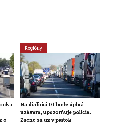
Regióny
Rádiožurnál
námku
Na diaľnici D1 bude úplná
Nové diaľni
uzávera, upozorňuje polícia.
tento rok neo
ž o
Začne sa už v piatok
plánovaný n