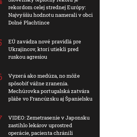
rekordom celej strednej Európy:
Najvyššiu hodnotu namerali v obci
Dolné Plachtince
EÚ zavádza nové pravidlá pre
Ukrajincov, ktorí utiekli pred
ruskou agresiou
Vyzerá ako medúza, no môže
spôsobiť vážne zranenia.
Mechúrovka portugalská zatvára
pláže vo Francúzsku aj Španielsku
VIDEO: Zemetrasenie v Japonsku
zastihlo lekárov uprostred
operácie, pacienta chránili