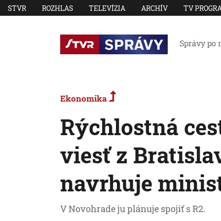
STVR
ROZHLAS
TELEVÍZIA
ARCHÍV
TV PROGR
Správy po 
Ekonomika
Rýchlostná ces
viesť z Bratisl
navrhuje minis
V Novohrade ju plánuje spojiť s R2.