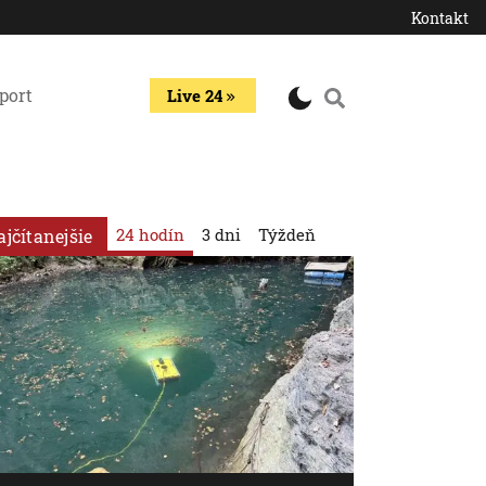
Kontakt
port
Live 24
24 hodín
3 dni
Týždeň
ajčítanejšie