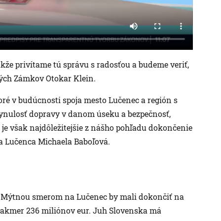
akže privítame tú správu s radosťou a budeme veriť,
vých Zámkov Otokar Klein.
oré v budúcnosti spoja mesto Lučenec a región s
lynulosť dopravy v danom úseku a bezpečnosť,
je však najdôležitejšie z nášho pohľadu dokončenie
ňa Lučenca Michaela Baboľová.
 Mýtnou smerom na Lučenec by mali dokončiť na
takmer 236 miliónov eur. Juh Slovenska má