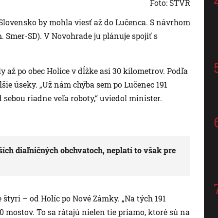
Foto: STVR
é Slovensko by mohla viesť až do Lučenca. S návrhom
 Smer-SD). V Novohrade ju plánuje spojiť s
 až po obec Holice v dĺžke asi 30 kilometrov. Podľa
alšie úseky. „Už nám chýba sem po Lučenec 191
sebou riadne veľa roboty,“ uviedol minister.
ších diaľničných obchvatoch, neplatí to však pre
 štyri – od Holíc po Nové Zámky. „Na tých 191
 mostov. To sa rátajú nielen tie priamo, ktoré sú na