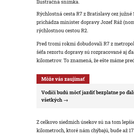
Ilustračná snímka.
Rýchlostná cesta R7 z Bratislavy cez južn
prichádza minister dopravy Jozef Ráž (nom.
rýchlostnou cestou R2.
Pred tromi rokmi dobudovali R7 z metropoly
šéfa rezortu dopravy sú rozpracované aj ď
kilometrov. To znamená, že ešte máme pred 
Môže vás zaujímať
Vodiči budú môcť jazdiť bezplatne po ďal
všetkých
Z celkovo siedmich úsekov sú na tom lepšie
kilometroch, ktoré nám chýbajú, bude až 170