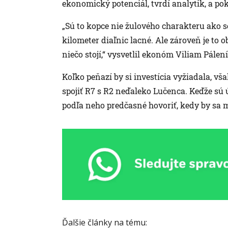
ekonomický potenciál, tvrdí analytik, a p
„Sú to kopce nie žulového charakteru ako se
kilometer diaľnic lacné. Ale zároveň je to o
niečo stojí,“ vysvetlil ekonóm Viliam Pálen
Koľko peňazí by si investícia vyžiadala, vš
spojiť R7 s R2 neďaleko Lučenca. Keďže sú 
podľa neho predčasné hovoriť, kedy by sa 
Ďalšie články na tému: