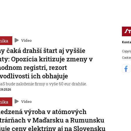
mika
Video
Konta
y čaká drahší štart aj vyššie
Copyri
ty: Opozícia kritizuje zmeny v
Cookie
odnom registri, rezort
vodlivosti ich obhajuje
aS bude založenie firmy o vyše 60 eur drahšie.
, 19:25:26
mika
Video
edzená výroba v atómových
ktrárňach v Maďarsku a Rumunsku
uje ceny elektriny aj na Slovensku