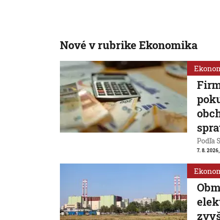
Nové v rubrike Ekonomika
Ekono
Firm
poku
obch
spra
Podľa S
7. 8. 2026
Ekono
Obm
ele
zvyš