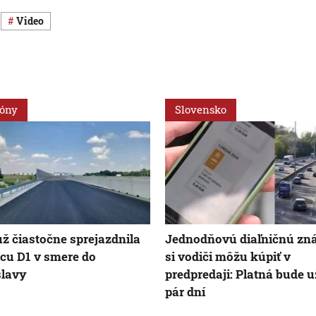
Video
ióny
Slovensko
ž čiastočne sprejazdnila
Jednodňovú diaľničnú z
icu D1 v smere do
si vodiči môžu kúpiť v
slavy
predpredaji: Platná bude u
pár dní