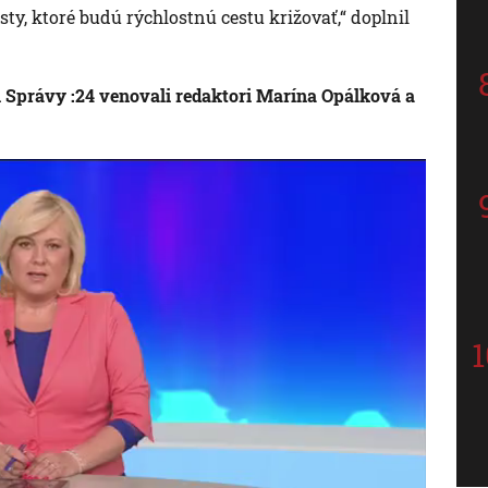
sty, ktoré budú rýchlostnú cestu križovať,“ doplnil
ii Správy :24 venovali redaktori Marína Opálková a