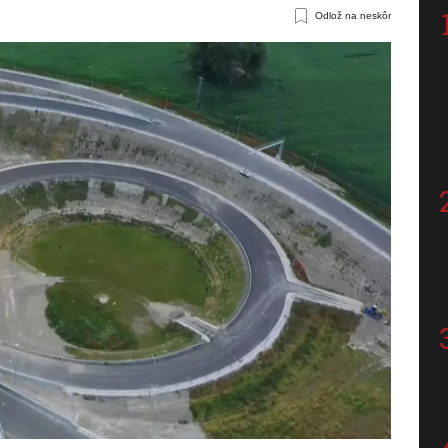
Odlož na neskôr