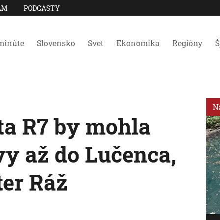
AM
PODCASTY
minúte
Slovensko
Svet
Ekonomika
Regióny
Š
N
ta R7 by mohla
avy až do Lučenca,
ter Ráž