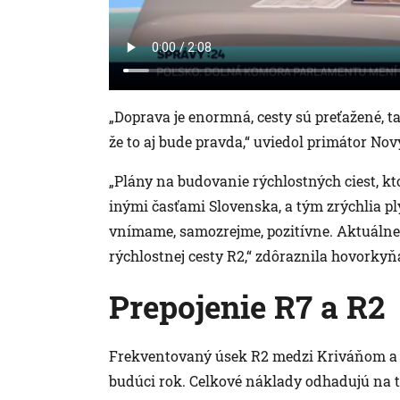
„Doprava je enormná, cesty sú preťažené, t
že to aj bude pravda,“ uviedol primátor No
„Plány na budovanie rýchlostných ciest, kt
inými časťami Slovenska, a tým zrýchlia p
vnímame, samozrejme, pozitívne. Aktuálne 
rýchlostnej cesty R2,“ zdôraznila hovorky
Prepojenie R7 a R2
Frekventovaný úsek R2 medzi Kriváňom a
budúci rok. Celkové náklady odhadujú na 