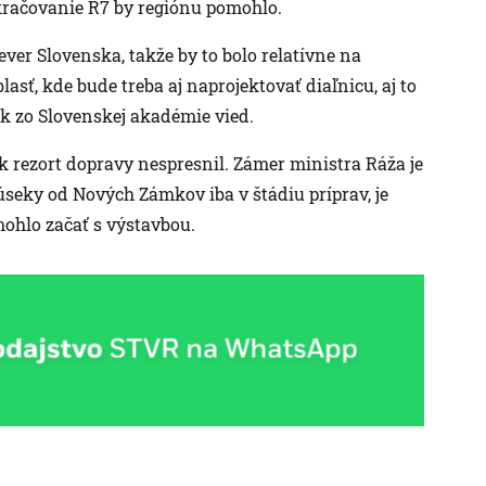
okračovanie R7 by regiónu pomohlo.
ver Slovenska, takže by to bolo relatívne na
blasť, kde bude treba aj naprojektovať diaľnicu, aj to
ík zo Slovenskej akadémie vied.
ak rezort dopravy nespresnil. Zámer ministra Ráža je
úseky od Nových Zámkov iba v štádiu príprav, je
mohlo začať s výstavbou.