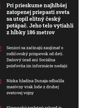
Pri prieskume najhlbšej
zatopenej priepasti sveta
sa utopil elitný český
potápač. Jeho telo vytiahli
z hĺbky 186 metrov
Seniori sa začínajú zaujímať o
rodičovský príspevok od detí.
Daňový úrad ani Sociálna
poisťovňa im informácie nedajú
Nízka hladina Dunaja odhalila
masívny vrak lode z druhej
svetovej vojny
Slovenský teplotný rekord je