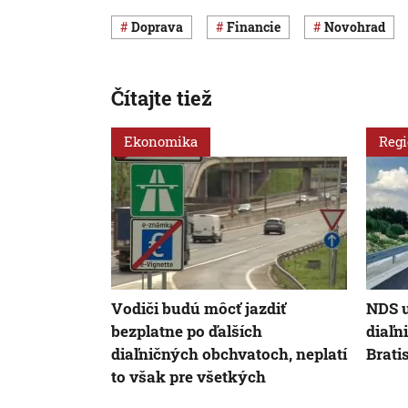
Doprava
Financie
Novohrad
Čítajte tiež
Ekonomika
Reg
Vodiči budú môcť jazdiť
NDS u
bezplatne po ďalších
diaľn
diaľničných obchvatoch, neplatí
Brati
to však pre všetkých