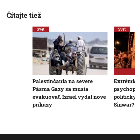
Čítajte tiež
Svet
Svet
Palestínčania na severe
Extrémista
Pásma Gazy sa musia
psychopat
evakuovať. Izrael vydal nové
politický 
príkazy
Sinwar?