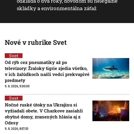
odkladá o dva roky, dôvodom sú nelegálne
skládky a environmentálna záťaž
Nové v rubrike Svet
Svet
Od rýb cez pneumatiky až po
televízory: Žraloky tigrie zjedia všetko,
v ich žalúdkoch našli vedci prekvapivé
predmety
9. 8. 2026, 9:00:00
Svet
Nočné ruské útoky na Ukrajinu si
vyžiadali obete. V Charkove zasiahli
obytné domy, zranených hlásia aj z
Odesy
9. 8. 2026, 8:57:33