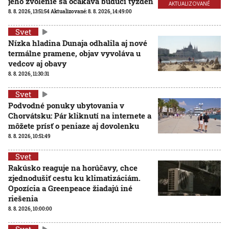
jeho zvolenie sa očakáva budúci týždeň
AKTUALIZOVANÉ
8. 8. 2026, 13:51:54
Aktualizované:
8. 8. 2026, 14:49:00
Svet
Nízka hladina Dunaja odhalila aj nové
termálne pramene, objav vyvoláva u
vedcov aj obavy
8. 8. 2026, 11:30:31
Svet
Podvodné ponuky ubytovania v
Chorvátsku: Pár kliknutí na internete a
môžete prísť o peniaze aj dovolenku
8. 8. 2026, 10:51:49
Svet
Rakúsko reaguje na horúčavy, chce
zjednodušiť cestu ku klimatizáciám.
Opozícia a Greenpeace žiadajú iné
riešenia
8. 8. 2026, 10:00:00