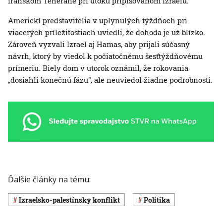
iránskom Teheráne pri útoku pripisovanom Izraelu.
Americkí predstavitelia v uplynulých týždňoch pri
viacerých príležitostiach uviedli, že dohoda je už blízko.
Zároveň vyzvali Izrael aj Hamas, aby prijali súčasný
návrh, ktorý by viedol k počiatočnému šesťtýždňovému
prímeriu. Biely dom v utorok oznámil, že rokovania
„dosiahli konečnú fázu“, ale neuviedol žiadne podrobnosti.
Ďalšie články na tému:
izraelsko-palestínsky konflikt
Politika