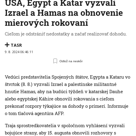
USA, Egypt a Katar vyzvali
Izrael a Hamas na obnovenie
mierových rokovaní
Cieľom je odstrániť nedostatky a začať realizovať dohodu.
TASR
9. 8. 2024 06:46:11
Odlož na neskôr
Vedúci predstavitelia Spojených štátov, Egypta a Kataru vo
štvrtok (8. 8.) vyzvali Izrael a palestínske militantné
hnutie Hamas, aby na budúci týždeň v katarskej Dauhe
alebo egyptskej Káhire obnovili rokovania s cieľom
prekonať rozpory týkajúce sa dohody o prímerí. Informuje
o tom tlačová agentúra AFP.
Traja sprostredkovatelia v spoločnom vyhlásení vyzvali
bojujúce strany, aby 15. augusta obnovili rozhovory s