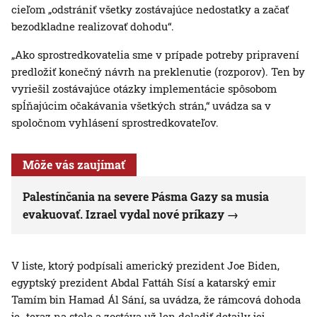
cieľom „odstrániť všetky zostávajúce nedostatky a začať
bezodkladne realizovať dohodu“.
„Ako sprostredkovatelia sme v prípade potreby pripravení
predložiť konečný návrh na preklenutie (rozporov). Ten by
vyriešil zostávajúce otázky implementácie spôsobom
spĺňajúcim očakávania všetkých strán,“ uvádza sa v
spoločnom vyhlásení sprostredkovateľov.
Môže vás zaujímať
Palestínčania na severe Pásma Gazy sa musia
evakuovať. Izrael vydal nové príkazy
V liste, ktorý podpísali americký prezident Joe Biden,
egyptský prezident Abdal Fattáh Sísí a katarský emir
Tamím bin Hamad Ál Sání, sa uvádza, že rámcová dohoda
je „teraz na stole a zostáva už len doladiť detaily jej