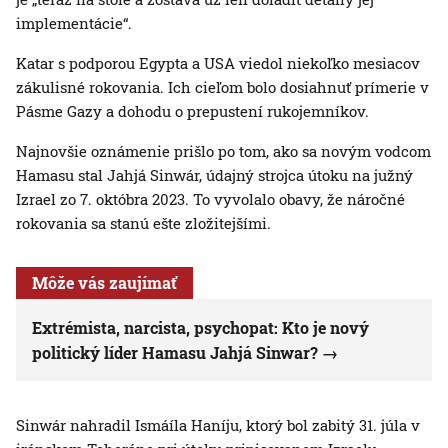
implementácie“.
Katar s podporou Egypta a USA viedol niekoľko mesiacov
zákulisné rokovania. Ich cieľom bolo dosiahnuť prímerie v
Pásme Gazy a dohodu o prepustení rukojemníkov.
Najnovšie oznámenie prišlo po tom, ako sa novým vodcom
Hamasu stal Jahjá Sinwár, údajný strojca útoku na južný
Izrael zo 7. októbra 2023. To vyvolalo obavy, že náročné
rokovania sa stanú ešte zložitejšími.
Môže vás zaujímať
Extrémista, narcista, psychopat: Kto je nový
politický líder Hamasu Jahjá Sinwar?
Sinwár nahradil Ismáíla Haníju, ktorý bol zabitý 31. júla v