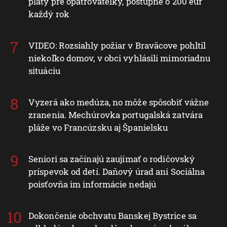
platy pre opatrovateľky, postupne o 200 eur
každý rok
VIDEO: Rozsiahly požiar v Braväcove pohltil
niekoľko domov, v obci vyhlásili mimoriadnu
situáciu
Vyzerá ako medúza, no môže spôsobiť vážne
zranenia. Mechúrovka portugalská zatvára
pláže vo Francúzsku aj Španielsku
Seniori sa začínajú zaujímať o rodičovský
príspevok od detí. Daňový úrad ani Sociálna
poisťovňa im informácie nedajú
Dokončenie obchvatu Banskej Bystrice sa