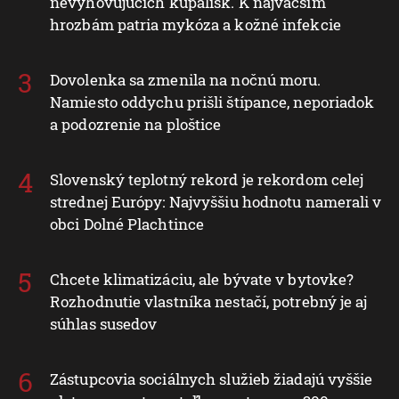
nevyhovujúcich kúpalísk. K najväčším
hrozbám patria mykóza a kožné infekcie
Dovolenka sa zmenila na nočnú moru.
Namiesto oddychu prišli štípance, neporiadok
a podozrenie na ploštice
Slovenský teplotný rekord je rekordom celej
strednej Európy: Najvyššiu hodnotu namerali v
obci Dolné Plachtince
Chcete klimatizáciu, ale bývate v bytovke?
Rozhodnutie vlastníka nestačí, potrebný je aj
súhlas susedov
Zástupcovia sociálnych služieb žiadajú vyššie