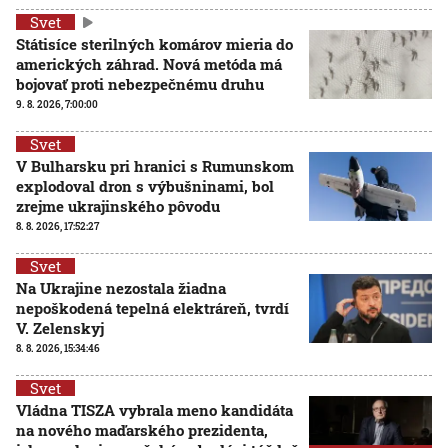
Svet
Státisíce sterilných komárov mieria do
amerických záhrad. Nová metóda má
bojovať proti nebezpečnému druhu
9. 8. 2026, 7:00:00
Svet
V Bulharsku pri hranici s Rumunskom
explodoval dron s výbušninami, bol
zrejme ukrajinského pôvodu
8. 8. 2026, 17:52:27
Svet
Na Ukrajine nezostala žiadna
nepoškodená tepelná elektráreň, tvrdí
V. Zelenskyj
8. 8. 2026, 15:34:46
Svet
Vládna TISZA vybrala meno kandidáta
na nového maďarského prezidenta,