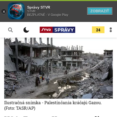
Správy STVR
ZOBRAZIŤ
STVR
BEZPLATNÉ - V Google Play
24
Ilustračná snímka - Palestínčania kráčajú Gazou.
(Foto: TASR/AP)