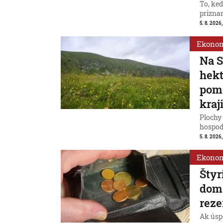
To, ke
priznan
5. 8. 2026
Ekono
Na S
hek
pomô
kraj
Plochy 
hospod
5. 8. 2026,
Ekono
Štyr
domá
reze
Ak úspo