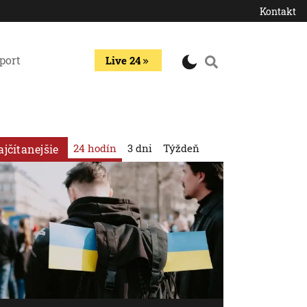
Kontakt
port
Live 24
24 hodín
3 dni
Týždeň
ajčítanejšie