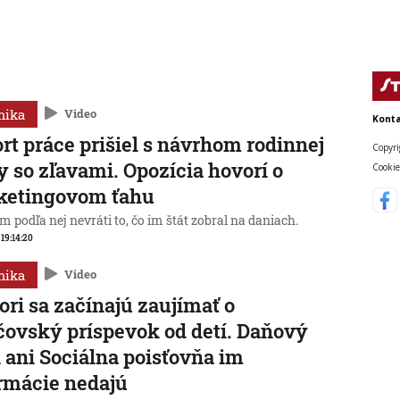
mika
Video
Konta
rt práce prišiel s návrhom rodinnej
Copyri
y so zľavami. Opozícia hovorí o
Cookie
ketingovom ťahu
 podľa nej nevráti to, čo im štát zobral na daniach.
 19:14:20
mika
Video
ori sa začínajú zaujímať o
čovský príspevok od detí. Daňový
 ani Sociálna poisťovňa im
rmácie nedajú