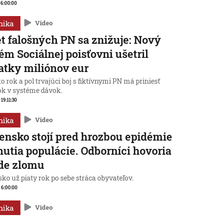
, 6:00:00
mika
Video
t falošných PN sa znižuje: Nový
ém Sociálnej poisťovni ušetril
atky miliónov eur
o rok a pol trvajúci boj s fiktívnymi PN má priniesť
ok v systéme dávok.
 19:11:30
mika
Video
ensko stojí pred hrozbou epidémie
nutia populácie. Odborníci hovoria
de zlomu
ko už piaty rok po sebe stráca obyvateľov.
, 6:00:00
mika
Video