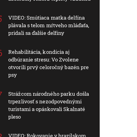
VIDEO: Smútiaca matka delfína
plávala s telom mŕtveho mláďaťa,
pridali sa ďalšie delfíny
Rehabilitácia, kondícia aj
odbúranie stresu: Vo Zvolene
otvorili prvý celoročný bazén pre
psy
Strážcom národného parku došla
trpezlivosť s nezodpovednými
turistami a opáskovali Skalnaté
pleso
VIDEO: Rokovanie v brazílskom