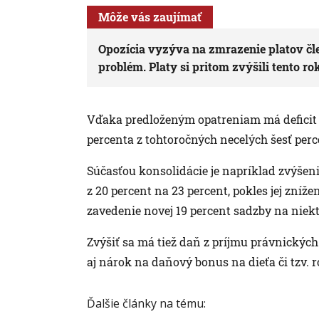
Môže vás zaujímať
Opozícia vyzýva na zmrazenie platov čle
problém. Platy si pritom zvýšili tento ro
Vďaka predloženým opatreniam má deficit v
percenta z tohtoročných necelých šesť perc
Súčasťou konsolidácie je napríklad zvýšen
z 20 percent na 23 percent, pokles jej zníže
zavedenie novej 19 percent sadzby na niekt
Zvýšiť sa má tiež daň z príjmu právnických 
aj nárok na daňový bonus na dieťa či tzv.
Ďalšie články na tému: