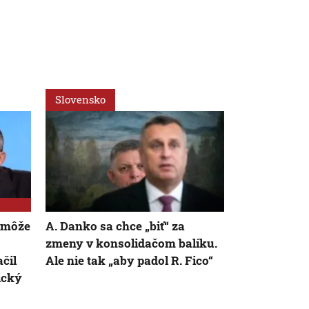
Slovensko
Ekonomika
 môže
A. Danko sa chce „biť“ za
Vyššia DPH
zmeny v konsolidačom balíku.
skomplikov
čil
Ale nie tak „aby padol R. Fico“
štadiónov pr
ický
18 rokov. Kt
náklady, je 