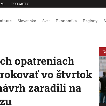
AM
PODCASTY
minúte
Slovensko
Svet
Ekonomika
Regióny
Š
N
ch opatreniach
rokovať vo štvrtok
návrh zaradili na
dzu