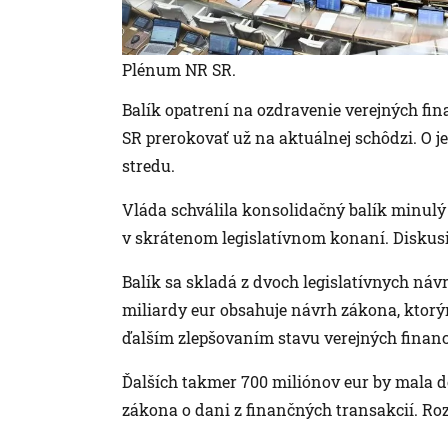
Plénum NR SR.
Balík opatrení na ozdravenie verejných fi
SR prerokovať už na aktuálnej schôdzi. O j
stredu.
Vláda schválila konsolidačný balík minulý
v skrátenom legislatívnom konaní. Diskusiu
Balík sa skladá z dvoch legislatívnych náv
miliardy eur obsahuje návrh zákona, ktorým
ďalším zlepšovaním stavu verejných financ
Ďalších takmer 700 miliónov eur by mala d
zákona o dani z finančných transakcií. Ro