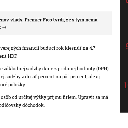
nov vlády. Premiér Fico tvrdí, že s tým nemá
k
erejných financií budúci rok klesnúť na 4,7
ent HDP.
ie základnej sadzby dane z pridanej hodnoty (DPH)
nej sadzby z desať percent na päť percent, ale aj
oré položky.
osôb od určitej výšky príjmu firiem. Upraviť sa má
 rodičovský dôchodok.