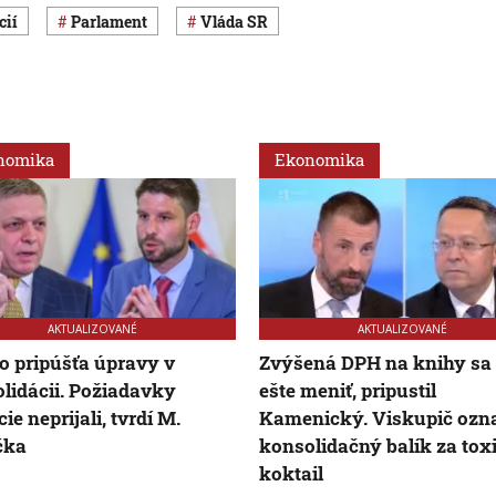
cií
Parlament
vláda SR
nomika
Ekonomika
AKTUALIZOVANÉ
AKTUALIZOVANÉ
co pripúšťa úpravy v
Zvýšená DPH na knihy sa
lidácii. Požiadavky
ešte meniť, pripustil
ie neprijali, tvrdí M.
Kamenický. Viskupič ozna
čka
konsolidačný balík za tox
koktail