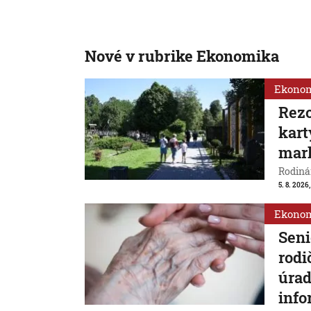
Nové v rubrike Ekonomika
Ekono
Rezo
kart
mar
Rodinám
5. 8. 2026,
Ekono
Seni
rodi
úrad
info