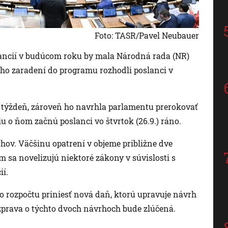
Foto: TASR/Pavel Neubauer
nancií v budúcom roku by mala Národná rada (NR)
eho zaradení do programu rozhodli poslanci v
 týždeň, zároveň ho navrhla parlamentu prerokovať
 o ňom začnú poslanci vo štvrtok (26.9.) ráno.
rhov. Väčšinu opatrení v objeme približne dve
 sa novelizujú niektoré zákony v súvislosti s
ií.
o rozpočtu priniesť nová daň, ktorú upravuje návrh
zprava o týchto dvoch návrhoch bude zlúčená.