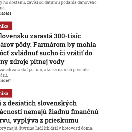
dy ho dostanú, závisí od dátumu podania daňového
ia.
, 19:08:24
mika
lovensku zarastá 300-tisíc
tárov pôdy. Farmárom by mohla
cť zvládnuť sucho či vrátiť do
iny zdroje pitnej vody
začali zarastať po tom, ako sa na nich prestalo
áriť.
 15:04:57
mika
i z desiatich slovenských
cností nemajú žiadnu finančnú
rvu, vyplýva z prieskumu
ry majú, štvrtina ľudí ich drží v hotovosti doma.