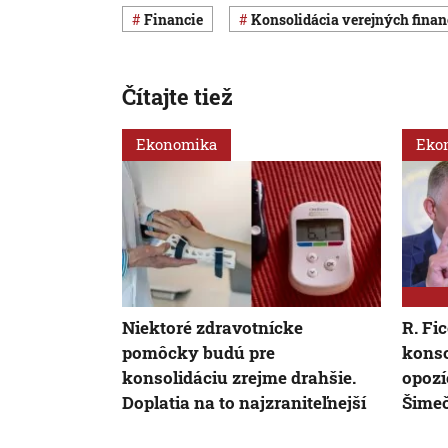
Financie
konsolidácia verejných finan
Čítajte tiež
Ekonomika
Eko
Niektoré zdravotnícke
R. Fi
pomôcky budú pre
konso
konsolidáciu zrejme drahšie.
opozíc
Doplatia na to najzraniteľnejší
Šime