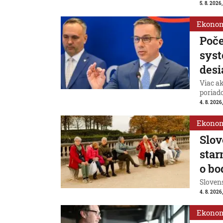
5. 8. 2026
Ekono
Poče
syst
desi
Viac ak
poriad
4. 8. 2026,
Ekono
Slov
star
o bo
Slovens
4. 8. 2026
Ekono