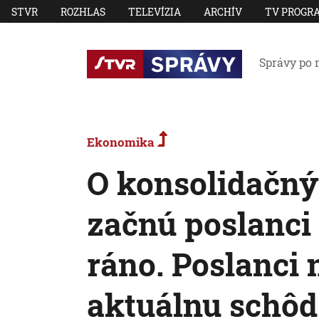
STVR
ROZHLAS
TELEVÍZIA
ARCHÍV
TV PROGR
Správy po 
Ekonomika
O konsolidačný
začnú poslanci 
ráno. Poslanci 
aktuálnu schô