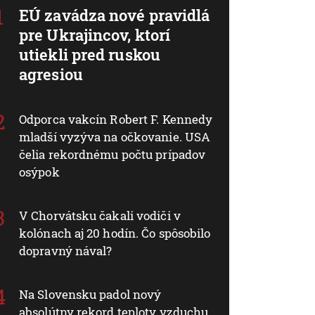
EÚ zavádza nové pravidlá
pre Ukrajincov, ktorí
utiekli pred ruskou
agresiou
Odporca vakcín Robert F. Kennedy
mladší vyzýva na očkovanie. USA
čelia rekordnému počtu prípadov
osýpok
V Chorvátsku čakali vodiči v
kolónach aj 20 hodín. Čo spôsobilo
dopravný nával?
Na Slovensku padol nový
absolútny rekord teploty vzduchu