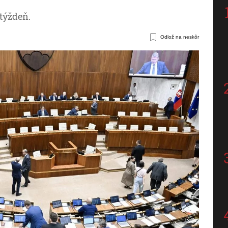
týždeň.
Odlož na neskôr