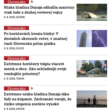
Slovensko
Nízka hladina Dunaja odhalila masívny
vrak lode z druhej svetovej vojny
6. 8. 2026, 10:33:39
Slovensko
Po horúčavách hrozia búrky: V
desiatich okresoch večer, v značnej
časti Slovenska počas piatka
6. 8. 2026, 9:21:23
Slovensko
Extrémne horúčavy trápia viaceré
mestá a obce. Ako ochladzujú svoje
vonkajšie priestory?
6. 8. 2026, 7:00:00
Slovensko
Extrémne nízka hladina Dunaja láka
ľudí na kúpanie. Záchranári varujú, že
riziko utopenia zostáva vysoké
6. 8. 2026, 6:00:00