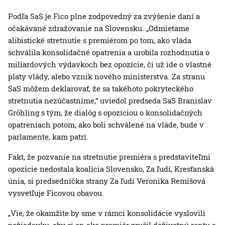
Podľa SaS je Fico plne zodpovedný za zvýšenie daní a
očakávané zdražovanie na Slovensku. „Odmietame
alibistické stretnutie s premiérom po tom, ako vláda
schválila konsolidačné opatrenia a urobila rozhodnutia o
miliardových výdavkoch bez opozície, či už ide o vlastné
platy vlády, alebo vznik nového ministerstva. Za stranu
SaS môžem deklarovať, že sa takéhoto pokryteckého
stretnutia nezúčastníme,“ uviedol predseda SaS Branislav
Gröhling s tým, že dialóg s opozíciou o konsolidačných
opatreniach potom, ako boli schválené na vláde, bude v
parlamente, kam patrí.
Fakt, že pozvanie na stretnutie premiéra s predstaviteľmi
opozície nedostala koalícia Slovensko, Za ľudí, Kresťanská
únia, si predsedníčka strany Za ľudí Veronika Remišová
vysvetľuje Ficovou obavou.
„Vie, že okamžite by sme v rámci konsolidácie vyslovili