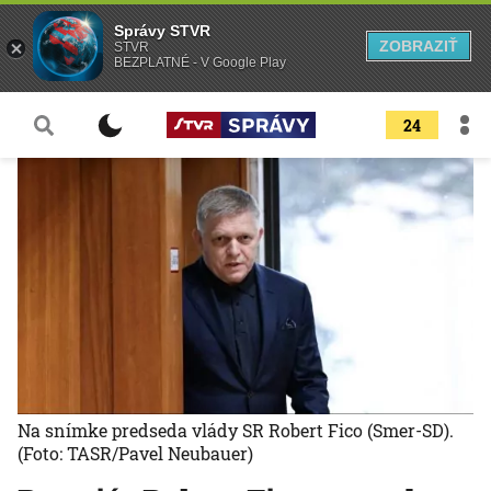
Správy STVR
ZOBRAZIŤ
STVR
BEZPLATNÉ - V Google Play
24
Na snímke predseda vlády SR Robert Fico (Smer-SD).
(Foto: TASR/Pavel Neubauer)