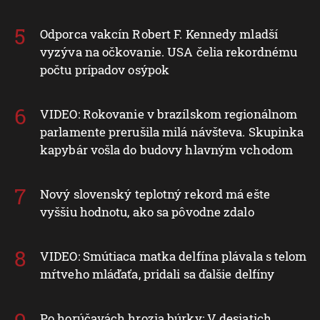
Odporca vakcín Robert F. Kennedy mladší
vyzýva na očkovanie. USA čelia rekordnému
počtu prípadov osýpok
VIDEO: Rokovanie v brazílskom regionálnom
parlamente prerušila milá návšteva. Skupinka
kapybár vošla do budovy hlavným vchodom
Nový slovenský teplotný rekord má ešte
vyššiu hodnotu, ako sa pôvodne zdalo
VIDEO: Smútiaca matka delfína plávala s telom
mŕtveho mláďaťa, pridali sa ďalšie delfíny
Po horúčavách hrozia búrky: V desiatich