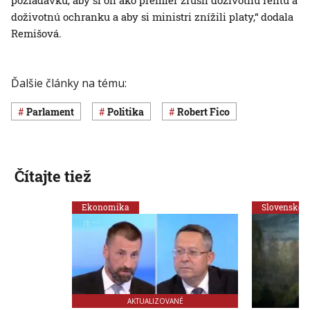
požiadavku, aby si on ako premiér zrušil doživotnú rentu a
doživotnú ochranku a aby si ministri znížili platy,“ dodala
Remišová.
Ďalšie články na tému:
Parlament
Politika
Robert Fico
Čítajte tiež
Ekonomika
Slovensko
AKTUALIZOVANÉ