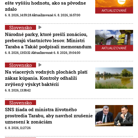
ešte vyššiu hodnotu, ako sa pôvodne
zdalo
AKTUALIZOVANÉ
6. 8. 2026, 14:59:28
Aktualizované:
6. 8. 2026, 16:57:00
Slovensko
Národné parky, ktoré prešli zonáciou,
preberajú vlastníctvo lesov. Ministri
Taraba a Takáč podpísali memorandum
AKTUALIZOVANÉ
6. 8. 2026, 13:53:32
Aktualizované:
6. 8. 2026, 19:04:00
Slovensko
Na viacerých vodných plochách platí
zákaz kúpania. Kontroly odhalili
zvýšený výskyt baktérií
6. 8. 2026, 13:38:42
Slovensko
SNS žiada od ministra životného
prostredia Tarabu, aby navrhol zrušenie
uznesení k zonáciám
6. 8. 2026, 11:27:26