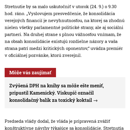
Stretnutie by sa malo uskutočniť v utorok (24. 9.) o 9.30
hod. ráno. „Vyslovujem presvedčenie, že konsolidácia
verejných financií je nevyhnutnosťou, na ktorej sa zhodnú
nielen všetky parlamentné politické strany, ale aj sociálni
partneri. Na druhej strane s plnou vážnosťou vnímam, že
na obsah konsolidácie existujú rozdielne názory a vaša
strana patrí medzi kritických oponentov,“ uvádza premiér
v oficiálnej pozvánke, ktorú zverejnil.
Môže vás zaujímať
Zvýšená DPH na knihy sa môže ešte meniť,
pripustil Kamenický. Viskupič označil
konsolidačný balík za toxický koktail
Predseda vlády dodal, že vláda je pripravená zvážiť
konštruktívne návrhy týkajúce sa konsolidácie. Stretnutia