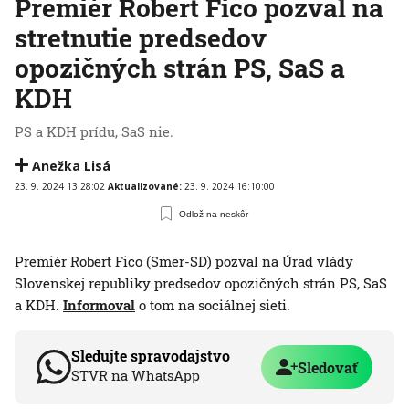
Premiér Robert Fico pozval na
stretnutie predsedov
opozičných strán PS, SaS a
KDH
PS a KDH prídu, SaS nie.
Anežka Lisá
23. 9. 2024 13:28:02
Aktualizované:
23. 9. 2024 16:10:00
Odlož na neskôr
Premiér Robert Fico (Smer-SD) pozval na Úrad vlády
Slovenskej republiky predsedov opozičných strán PS, SaS
a KDH.
Informoval
o tom na sociálnej sieti.
Sledujte spravodajstvo
Sledovať
STVR na WhatsApp