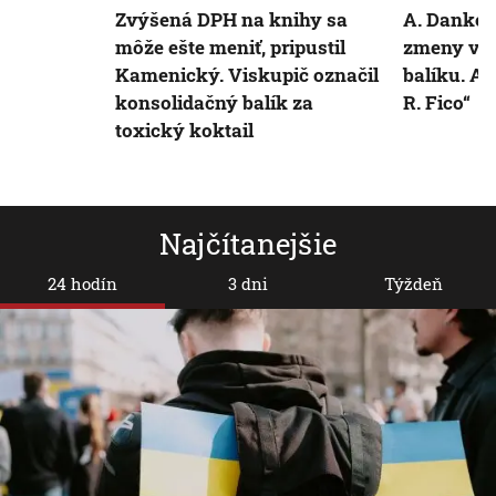
Zvýšená DPH na knihy sa
A. Danko s
môže ešte meniť, pripustil
zmeny v 
Kamenický. Viskupič označil
balíku. Al
konsolidačný balík za
R. Fico“
toxický koktail
Najčítanejšie
24 hodín
3 dni
Týždeň