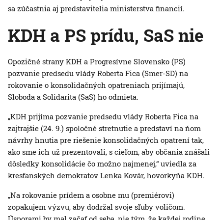
sa zúčastnia aj predstavitelia ministerstva financií.
KDH a PS prídu, SaS nie
Opozičné strany KDH a Progresívne Slovensko (PS)
pozvanie predsedu vlády Roberta Fica (Smer-SD) na
rokovanie o konsolidačných opatreniach prijímajú,
Sloboda a Solidarita (SaS) ho odmieta.
„KDH prijíma pozvanie predsedu vlády Roberta Fica na
zajtrajšie (24. 9.) spoločné stretnutie a predstaví na ňom
návrhy hnutia pre riešenie konsolidačných opatrení tak,
ako sme ich už prezentovali, s cieľom, aby občania znášali
dôsledky konsolidácie čo možno najmenej,“ uviedla za
kresťanských demokratov Lenka Kovár, hovorkyňa KDH.
„Na rokovanie prídem a osobne mu (premiérovi)
zopakujem výzvu, aby dodržal svoje sľuby voličom.
Úsporami by mal začať od seba, nie tým, že každej rodine