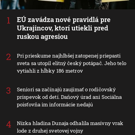
EÚ zavádza nové pravidlá pre
Ukrajincov, ktorí utiekli pred
ruskou agresiou
Pri prieskume najhlbšej zatopenej priepasti
sveta sa utopil elitný český potápač. Jeho telo
vytiahli z hĺbky 186 metrov
Seniori sa začínajú zaujímať o rodičovský
príspevok od detí. Daňový úrad ani Sociálna
poisťovňa im informácie nedajú
Nízka hladina Dunaja odhalila masívny vrak
lode z druhej svetovej vojny