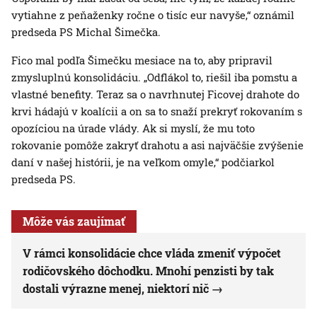
vytiahne z peňaženky ročne o tisíc eur navyše,“ oznámil
predseda PS Michal Šimečka.
Fico mal podľa Šimečku mesiace na to, aby pripravil
zmysluplnú konsolidáciu. „Odflákol to, riešil iba pomstu a
vlastné benefity. Teraz sa o navrhnutej Ficovej drahote do
krvi hádajú v koalícii a on sa to snaží prekryť rokovaním s
opozíciou na úrade vlády. Ak si myslí, že mu toto
rokovanie pomôže zakryť drahotu a asi najväčšie zvýšenie
daní v našej histórii, je na veľkom omyle,“ podčiarkol
predseda PS.
Môže vás zaujímať
V rámci konsolidácie chce vláda zmeniť výpočet
rodičovského dôchodku. Mnohí penzisti by tak
dostali výrazne menej, niektorí nič