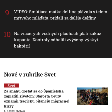
VIDEO: Smútiaca matka delfína plávala s telom
mŕtveho mláďaťa, pridali sa ďalšie delfíny
Na viacerých vodných plochách platí zákaz
kúpania. Kontroly odhalili zvýšený výskyt
baktérií
Nové v rubrike Svet
Svet
Za snahu dostať sa do Španielska
zaplatili životom: Starosta Ceuty
oznámil tragickú bilanciu migračnej
krízy
6. 8. 2026, 16:16:47