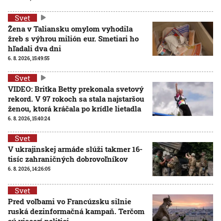
Svet
Žena v Taliansku omylom vyhodila
žreb s výhrou milión eur. Smetiari ho
hľadali dva dni
6. 8. 2026, 15:49:55
Svet
VIDEO: Britka Betty prekonala svetový
rekord. V 97 rokoch sa stala najstaršou
ženou, ktorá kráčala po krídle lietadla
6. 8. 2026, 15:40:24
Svet
V ukrajinskej armáde slúži takmer 16-
tisíc zahraničných dobrovoľníkov
6. 8. 2026, 14:26:05
Svet
Pred voľbami vo Francúzsku silnie
ruská dezinformačná kampaň. Terčom
sú viacerí politici