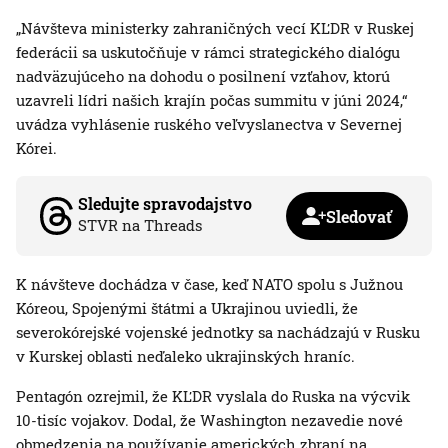
„Návšteva ministerky zahraničných vecí KĽDR v Ruskej
federácii sa uskutočňuje v rámci strategického dialógu
nadväzujúceho na dohodu o posilnení vzťahov, ktorú
uzavreli lídri našich krajín počas summitu v júni 2024,“
uvádza vyhlásenie ruského veľvyslanectva v Severnej
Kórei.
Sledujte spravodajstvo
Sledovať
STVR na Threads
K návšteve dochádza v čase, keď NATO spolu s Južnou
Kóreou, Spojenými štátmi a Ukrajinou uviedli, že
severokórejské vojenské jednotky sa nachádzajú v Rusku
v Kurskej oblasti neďaleko ukrajinských hraníc.
Pentagón ozrejmil, že KĽDR vyslala do Ruska na výcvik
10-tisíc vojakov. Dodal, že Washington nezavedie nové
obmedzenia na používanie amerických zbraní na