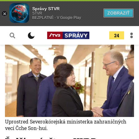
Správy STVR
ZOBRAZIŤ
STVR
BEZPLATNÉ - V Google Play
24
Uprostred Severokórejská ministerka zahraničných
vecí Čche Son-hui.