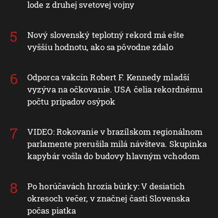
lode z druhej svetovej vojny
Nový slovenský teplotný rekord má ešte
vyššiu hodnotu, ako sa pôvodne zdalo
Odporca vakcín Robert F. Kennedy mladší
vyzýva na očkovanie. USA čelia rekordnému
počtu prípadov osýpok
VIDEO: Rokovanie v brazílskom regionálnom
parlamente prerušila milá návšteva. Skupinka
kapybár vošla do budovy hlavným vchodom
Po horúčavách hrozia búrky: V desiatich
okresoch večer, v značnej časti Slovenska
počas piatka