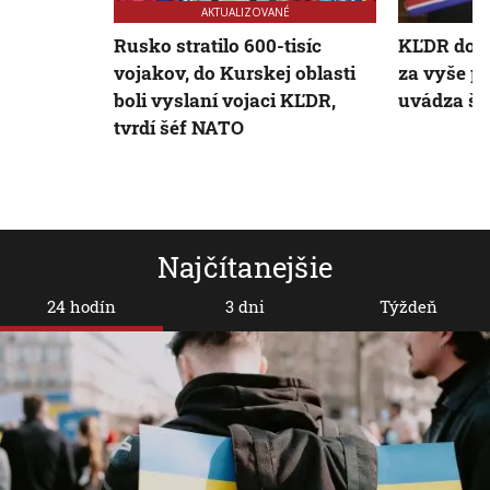
AKTUALIZOVANÉ
Rusko stratilo 600-tisíc
KĽDR doda
vojakov, do Kurskej oblasti
za vyše pä
boli vyslaní vojaci KĽDR,
uvádza št
tvrdí šéf NATO
Najčítanejšie
24 hodín
3 dni
Týždeň