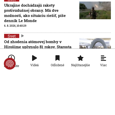
Ukrajine dochádzajú rakety
protivzdušnej obrany. Má dve
možnosti, ako situáciu riešiť, píše
denník Le Monde
6. 8. 2026, 10:40:29
Svet
Od zhodenia atómovej bomby v
Hirošime uplynulo 81 rokov. Starosta
mesta varoval pred zľahčovaním
AKTUALIZOVANÉ
neľudskosti jadrových zbraní
6. 8. 2026, 10:39:25
Aktualizované:
6. 8. 2026, 13:10:00
Viac
Videá
Odložené
Najčítanejšie
Po minúte
Svet
Dron s výbušninami, ktorý našli na
letisku, predstavuje novú úroveň
nebezpečenstva, tvrdí nemecký
minister vnútra
6. 8. 2026, 10:17:42
Svet
Pri ruskom bombardovaní Charkovskej