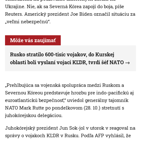
Ukrajine. Nie, ak sa Severná Kórea zapojí do boja, píše
Reuters. Americký prezident Joe Biden označil situáciu za
„veľmi nebezpečnú“.
Môže vás zaujímať
Rusko stratilo 600-tisíc vojakov, do Kurskej
oblasti boli vyslaní vojaci KĽDR, tvrdí šéf NATO
„Prehlbujúca sa vojenská spolupráca medzi Ruskom a
Severnou Kóreou predstavuje hrozbu pre indo-pacifickú aj
euroatlantickú bezpečnosť,“ uviedol generálny tajomník
NATO Mark Rutte po pondelkovom (28. 10.) stretnutí s
juhokórejskou delegáciou.
Juhokórejský prezident Jun Sok-jol v utorok v reagoval na
správy o vojakoch KĽDR v Rusku. Podľa AFP vyhlásil, že