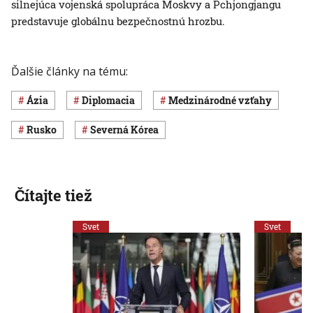
silnejúca vojenská spolupráca Moskvy a Pchjongjangu
predstavuje globálnu bezpečnostnú hrozbu.
Ďalšie články na tému:
Ázia
diplomacia
medzinárodné vzťahy
Rusko
Severná Kórea
Čítajte tiež
Svet
Svet