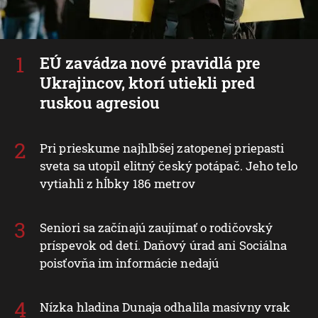
EÚ zavádza nové pravidlá pre
Ukrajincov, ktorí utiekli pred
ruskou agresiou
Pri prieskume najhlbšej zatopenej priepasti
sveta sa utopil elitný český potápač. Jeho telo
vytiahli z hĺbky 186 metrov
Seniori sa začínajú zaujímať o rodičovský
príspevok od detí. Daňový úrad ani Sociálna
poisťovňa im informácie nedajú
Nízka hladina Dunaja odhalila masívny vrak