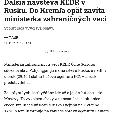
Ďalšia návšteva KĽDR v
Rusku. Do Kremľa opäť zavíta
ministerka zahraničných vecí
Spolupráca vyvoláva obavy.
TASR
29. 10. 2024 06:33:44
Odlož na neskôr
Ministerka zahraničných vecí KĽDR Čche Son-hui
odcestovala z Pchjongjangu na návštevu Ruska, uviedli v
utorok (29. 10.) štátna tlačová agentúra KCNA a ruskí
predstavitelia.
Za uplynulých šesť týždňov ide už o jej druhú cestu do
Moskvy. To vyvoláva obavy z narastajúcej spolupráce
oboch krajín v súvislosti s ruskou vojnou na Ukrajine.
TASR o tom informuje na základe správy agentúry Reuters.