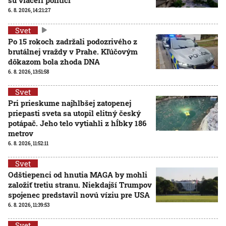
6. 8. 2026, 14:21:27
Svet
Po 15 rokoch zadržali podozrivého z
brutálnej vraždy v Prahe. Kľúčovým
dôkazom bola zhoda DNA
6. 8. 2026, 13:51:58
Svet
Pri prieskume najhlbšej zatopenej
priepasti sveta sa utopil elitný český
potápač. Jeho telo vytiahli z hĺbky 186
metrov
6. 8. 2026, 11:52:11
Svet
Odštiepenci od hnutia MAGA by mohli
založiť tretiu stranu. Niekdajší Trumpov
spojenec predstavil novú víziu pre USA
6. 8. 2026, 11:39:53
Svet