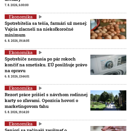
7. 8. 2026, 6:00:00
Ekonomika
Spotrebitelia sa tešia, farmári už menej:
Vajcia zlacneli na niekoľkoročné
minimum
6. 8. 2026, 19:14:05
Ekonomika
Spotrebiče nemusia po pár rokoch
končiť na smetisku. EÚ posilňuje právo
na opravu
6. 8. 2026, 13:44:01
Ekonomika
Rezort práce prišiel s návrhom rodinnej
karty so zľavami. Opozícia hovorí o
marketingovom ťahu
5. 8. 2026, 19:14:20
Ekonomika
Seniori sa začínajú zaujímať o