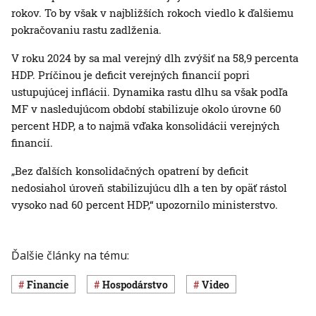
rokov. To by však v najbližších rokoch viedlo k ďalšiemu
pokračovaniu rastu zadlženia.
V roku 2024 by sa mal verejný dlh zvýšiť na 58,9 percenta
HDP. Príčinou je deficit verejných financií popri
ustupujúcej inflácii. Dynamika rastu dlhu sa však podľa
MF v nasledujúcom období stabilizuje okolo úrovne 60
percent HDP, a to najmä vďaka konsolidácii verejných
financií.
„Bez ďalších konsolidačných opatrení by deficit
nedosiahol úroveň stabilizujúcu dlh a ten by opäť rástol
vysoko nad 60 percent HDP,“ upozornilo ministerstvo.
Ďalšie články na tému:
Financie
hospodárstvo
Video