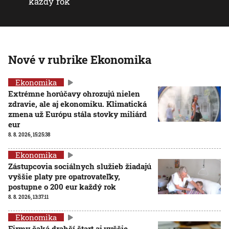
každý rok
Nové v rubrike Ekonomika
Ekonomika
Extrémne horúčavy ohrozujú nielen
zdravie, ale aj ekonomiku. Klimatická
zmena už Európu stála stovky miliárd
eur
8. 8. 2026, 15:25:38
Ekonomika
Zástupcovia sociálnych služieb žiadajú
vyššie platy pre opatrovateľky,
postupne o 200 eur každý rok
8. 8. 2026, 13:37:11
Ekonomika
Firmy čaká drahší štart aj vyššie