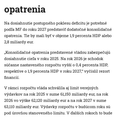
opatrenia
Na dosiahnutie postupného poklesu deficitu je potrebné
podľa MF do roku 2027 predstaviť dodatočné konsolidačné
opatrenia. Tie by mali byť v objeme 1,9 percenta HDP alebo
2,8 miliardy eur.
„Konsolidačné opatrenia predstavené vládou zabezpečujú
dosiahnutie cieľa v roku 2025. Na rok 2026 je schodok
súčasne nastaveného rozpočtu vyšší o 0,4 percenta HDP,
respektíve o 1,9 percenta HDP v roku 2027,“ vyčíslil rezort
financií.
V rámci rozpočtu vláda schválila aj limit verejných
výdavkov na rok 2025 v sume 61,150 miliardy eur, na rok
2026 vo výške 62,120 miliardy eur a na rok 2027 v sume
63,110 miliardy eur. Výdavky rozpočtu v budúcom roku sú
pod úrovňou stanoveného limitu. V ďalších rokoch to bude