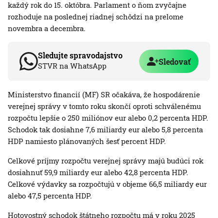
každý rok do 15. októbra. Parlament o ňom zvyčajne
rozhoduje na poslednej riadnej schôdzi na prelome
novembra a decembra.
Sledujte spravodajstvo
Sledovať
STVR na WhatsApp
Ministerstvo financií (MF) SR očakáva, že hospodárenie
verejnej správy v tomto roku skončí oproti schválenému
rozpočtu lepšie o 250 miliónov eur alebo 0,2 percenta HDP.
Schodok tak dosiahne 7,6 miliardy eur alebo 5,8 percenta
HDP namiesto plánovaných šesť percent HDP.
Celkové príjmy rozpočtu verejnej správy majú budúci rok
dosiahnuť 59,9 miliardy eur alebo 42,8 percenta HDP.
Celkové výdavky sa rozpočtujú v objeme 66,5 miliardy eur
alebo 47,5 percenta HDP.
Hotovostný schodok štátneho rozpočtu má v roku 2025