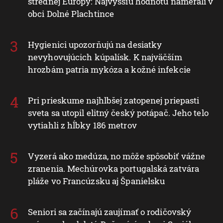
strednej Európy: Najvyššiu hodnotu namerali v
obci Dolné Plachtince
Hygienici upozorňujú na desiatky
nevyhovujúcich kúpalísk. K najväčším
hrozbám patria mykóza a kožné infekcie
Pri prieskume najhlbšej zatopenej priepasti
sveta sa utopil elitný český potápač. Jeho telo
vytiahli z hĺbky 186 metrov
Vyzerá ako medúza, no môže spôsobiť vážne
zranenia. Mechúrovka portugalská zatvára
pláže vo Francúzsku aj Španielsku
Seniori sa začínajú zaujímať o rodičovský