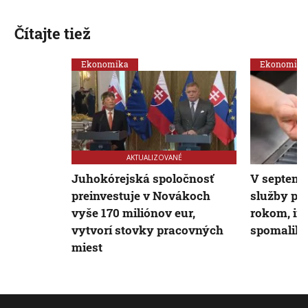
Čítajte tiež
Ekonomika
Ekonomika
AKTUALIZOVANÉ
Juhokórejská spoločnosť
V septemb
preinvestuje v Novákoch
služby pla
vyše 170 miliónov eur,
rokom, in
vytvorí stovky pracovných
spomalila
miest