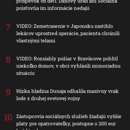
príspevok od detí. Daňový úrad ani Sociálna
poisťovňa im informácie nedajú
VIDEO: Zemetrasenie v Japonsku zastihlo
lekárov uprostred operácie, pacienta chránili
vlastnými telami
VIDEO: Rozsiahly požiar v Braväcove pohltil
niekoľko domov, v obci vyhlásili mimoriadnu
situáciu
Nízka hladina Dunaja odhalila masívny vrak
lode z druhej svetovej vojny
Zástupcovia sociálnych služieb žiadajú vyššie
platy pre opatrovateľky, postupne o 200 eur