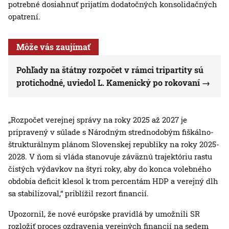
potrebné dosiahnuť prijatím dodatočných konsolidačných
opatrení.
Môže vás zaujímať
Pohľady na štátny rozpočet v rámci tripartity sú
protichodné, uviedol L. Kamenický po rokovaní
„Rozpočet verejnej správy na roky 2025 až 2027 je
pripravený v súlade s Národným strednodobým fiškálno-
štrukturálnym plánom Slovenskej republiky na roky 2025-
2028. V ňom si vláda stanovuje záväznú trajektóriu rastu
čistých výdavkov na štyri roky, aby do konca volebného
obdobia deficit klesol k trom percentám HDP a verejný dlh
sa stabilizoval,“ priblížil rezort financií.
Upozornil, že nové európske pravidlá by umožnili SR
rozložiť proces ozdravenia verejných financií na sedem