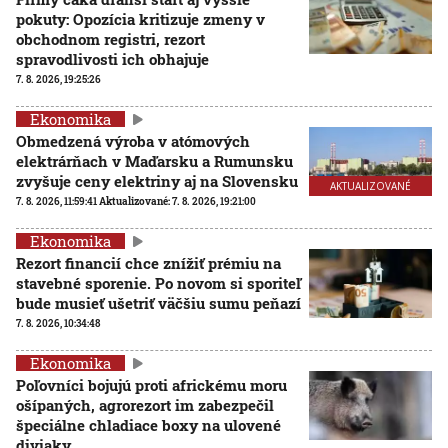
pokuty: Opozícia kritizuje zmeny v
obchodnom registri, rezort
spravodlivosti ich obhajuje
7. 8. 2026, 19:25:26
Ekonomika
Obmedzená výroba v atómových
elektrárňach v Maďarsku a Rumunsku
zvyšuje ceny elektriny aj na Slovensku
AKTUALIZOVANÉ
7. 8. 2026, 11:59:41
Aktualizované:
7. 8. 2026, 19:21:00
Ekonomika
Rezort financií chce znížiť prémiu na
stavebné sporenie. Po novom si sporiteľ
bude musieť ušetriť väčšiu sumu peňazí
7. 8. 2026, 10:34:48
Ekonomika
Poľovníci bojujú proti africkému moru
ošípaných, agrorezort im zabezpečil
špeciálne chladiace boxy na ulovené
diviaky