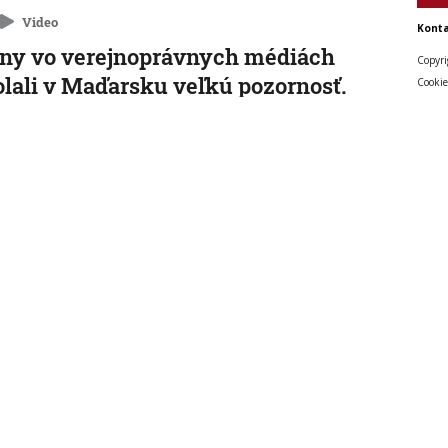
Video
Konta
ny vo verejnoprávnych médiách
Copyri
lali v Maďarsku veľkú pozornosť.
Cookie
a zmenilo po nástupe Pétera
yara?
á televízia aj rozhlas stále vysielajú archívne filmy či
 11:17:29
rný recept na ochranu pred
čavami: V Severnej Kórei
rúčajú aj polievku zo psieho mäsa
g-un vraj trpí spolu s ľuďmi.
 9:39:55