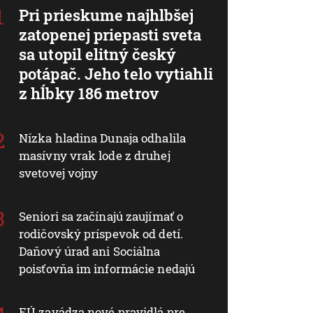
Pri prieskume najhlbšej
zatopenej priepasti sveta
sa utopil elitný český
potápač. Jeho telo vytiahli
z hĺbky 186 metrov
Nízka hladina Dunaja odhalila
masívny vrak lode z druhej
svetovej vojny
Seniori sa začínajú zaujímať o
rodičovský príspevok od detí.
Daňový úrad ani Sociálna
poisťovňa im informácie nedajú
EÚ zavádza nové pravidlá pre