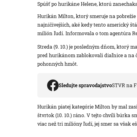
Spúšť po hurikáne Helene, ktorú zanechaka
Hurikán Milton, ktorý smeruje na pobrežie
najničivejších, aké kedy tento americký štá
milión ľudí. Informovala o tom agentúra Re
Streda (9. 10.) je posledným dňom, ktorý m
pred hurikánom zablokovali diaľnice a na 
pohonných hmôt.
Sledujte spravodajstvo
STVR na F
Hurikán piatej kategórie Milton by mal zas
štvrtok (10. 10.) ráno. V tejto chvíli búrka
viac než tri milióny ľudí, jej smer sa však 