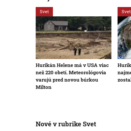
Svet
Svet
Hurikán Helene má v USA viac
Hurik
než 220 obetí. Meteorológovia
najme
varujú pred novou búrkou
zosta
Milton
Nové v rubrike Svet