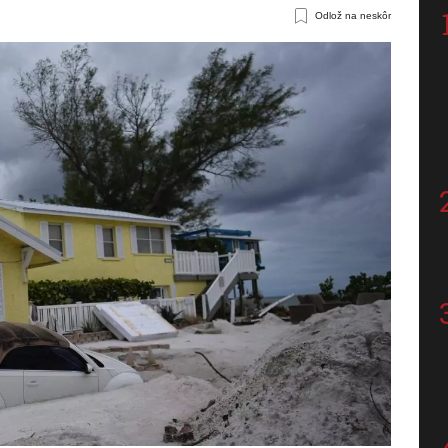
Odlož na neskôr