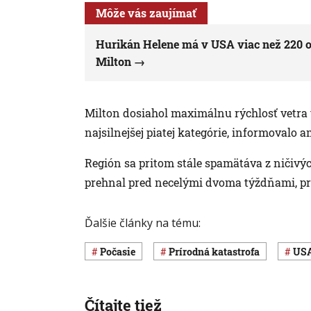
Môže vás zaujímať
Hurikán Helene má v USA viac než 220 o
Milton
Milton dosiahol maximálnu rýchlosť vetra 
najsilnejšej piatej kategórie, informovalo
Región sa pritom stále spamätáva z ničivý
prehnal pred necelými dvoma týždňami, pr
Ďalšie články na tému:
Počasie
Prírodná katastrofa
US
Čítajte tiež