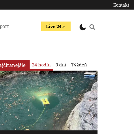
Kontakt
port
Live 24
24 hodín
3 dni
Týždeň
ajčítanejšie