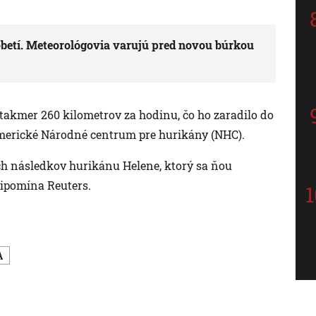
betí. Meteorológovia varujú pred novou búrkou
takmer 260 kilometrov za hodinu, čo ho zaradilo do
 americké Národné centrum pre hurikány (NHC).
ch následkov hurikánu Helene, ktorý sa ňou
ipomína Reuters.
A