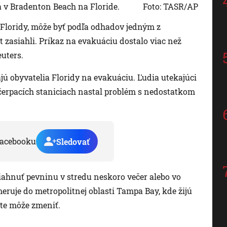
 v Bradenton Beach na Floride.
Foto: TASR/AP
 Floridy, môže byť podľa odhadov jedným z
t zasiahli. Príkaz na evakuáciu dostalo viac než
uters.
ajú obyvatelia Floridy na evakuáciu. Ľudia utekajúci
čerpacích staniciach nastal problém s nedostatkom
acebooku
Sledovať
iahnuť pevninu v stredu neskoro večer alebo vo
 smeruje do metropolitnej oblasti Tampa Bay, kde žijú
ešte môže zmeniť.