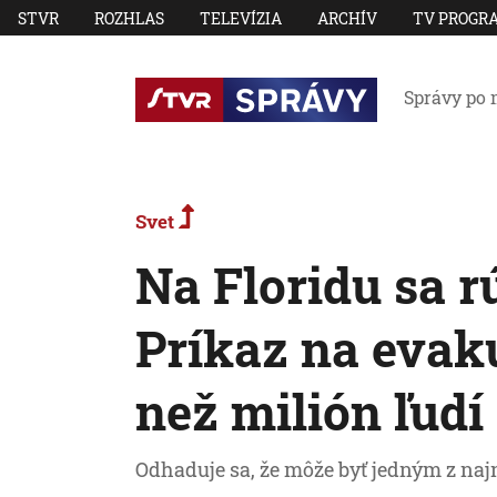
STVR
ROZHLAS
TELEVÍZIA
ARCHÍV
TV PROGR
Správy po 
Svet
Na Floridu sa r
Príkaz na evaku
než milión ľudí
Odhaduje sa, že môže byť jedným z naj