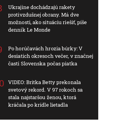
Ukrajine dochádzajú rakety
protivzdušnej obrany. Má dve
možnosti, ako situáciu riešiť, píše
denník Le Monde
Po horúčavách hrozia búrky: V
desiatich okresoch večer, v značnej
časti Slovenska počas piatka
VIDEO: Britka Betty prekonala
svetový rekord. V 97 rokoch sa
stala najstaršou ženou, ktorá
kráčala po krídle lietadla