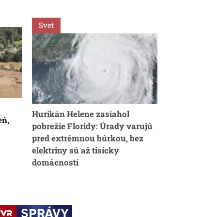
Svet
Svet
AK
Hurikán Helene zasiahol
Tajfún Jagi 
eň,
pobrežie Floridy: Úrady varujú
vyžiadal naj
pred extrémnou búrkou, bez
elektriny sú až tisícky
domácností