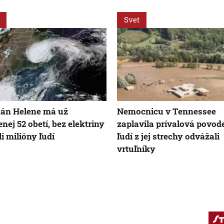
Svet
án Helene má už
Nemocnicu v Tennessee
nej 52 obetí, bez elektriny
zaplavila prívalová povod
li milióny ľudí
ľudí z jej strechy odvážali
vrtuľníky