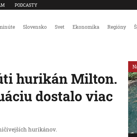
AM
PODCASTY
minúte
Slovensko
Svet
Ekonomika
Regióny
Š
N
úti hurikán Milton.
áciu dostalo viac
ničivejších hurikánov.