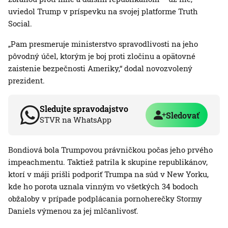
uviedol Trump v príspevku na svojej platforme Truth
Social.
„Pam presmeruje ministerstvo spravodlivosti na jeho
pôvodný účel, ktorým je boj proti zločinu a opätovné
zaistenie bezpečnosti Ameriky,“ dodal novozvolený
prezident.
Sledujte spravodajstvo
Sledovať
STVR na WhatsApp
Bondiová bola Trumpovou právničkou počas jeho prvého
impeachmentu. Taktiež patrila k skupine republikánov,
ktorí v máji prišli podporiť Trumpa na súd v New Yorku,
kde ho porota uznala vinným vo všetkých 34 bodoch
obžaloby v prípade podplácania pornoherečky Stormy
Daniels výmenou za jej mlčanlivosť.