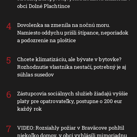
obci Dolné Plachtince
Dovolenka sa zmenila na nočnú moru.
Namiesto oddychu prišli štípance, neporiadok
a podozrenie na ploštice
Chcete klimatizáciu, ale bývate v bytovke?
Rozhodnutie vlastníka nestačí, potrebný je aj
súhlas susedov
Zástupcovia sociálnych služieb žiadajú vyššie
platy pre opatrovateľky, postupne o 200 eur
každý rok
VIDEO: Rozsiahly požiar v Braväcove pohltil
niekoľko domov, v obci vyhlásili mimoriadnu