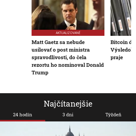
AKTUALIZOVANÉ
Matt Gaetz sa nebude
Bitcoin do
usilovať o post ministra
Výsledok 
spravodlivosti, do čela
praje
rezortu ho nominoval Donald
Trump
Najčítanejšie
24 hodín
3 dni
Týždeň