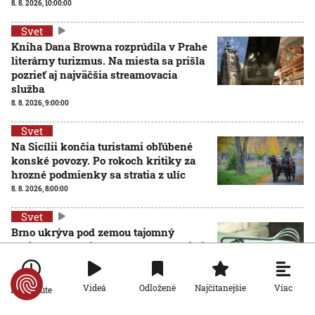
8. 8. 2026, 10:00:00
Svet
Kniha Dana Browna rozprúdila v Prahe
literárny turizmus. Na miesta sa prišla
pozrieť aj najväčšia streamovacia
služba
8. 8. 2026, 9:00:00
Svet
Na Sicílii končia turistami obľúbené
konské povozy. Po rokoch kritiky za
hrozné podmienky sa stratia z ulíc
8. 8. 2026, 8:00:00
Svet
Brno ukrýva pod zemou tajomný
zážitkový labyrint. My sme sa doň išli
pozrieť s kamerou
8. 8. 2026, 7:00:00
Viac
Videá
Odložené
Najčítanejšie
Po minúte
Svet