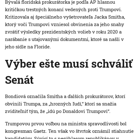
Bývalá floridská prokurátorka je podľa AP hlasnou
kritičkou trestných konaní vedených proti Trumpovi.
Kritizovala aj špeciálneho vyšetrovateľa Jacka Smitha,
ktorý voči Trumpovi vzniesol obvinenia za jeho snahy
zvrátiť výsledky prezidentských volieb v roku 2020 a
narábanie s utajovanými dokumentmi, ktoré sa našli v
jeho sídle na Floride.
Výber ešte musí schváliť
Senát
Bondiová označila Smitha a ďalších prokurátorov, ktorí
obvinili Trumpa, za „hrozných ľudí,“ ktorí sa snažia
zviditeľniť tým, že „idú po Donaldovi Trumpovi“.
Trumpovou prvou voľbou na ministra spravodlivosti bol
kongresman Gaetz. Ten však vo štvrtok oznámil stiahnutie
kandidatúry. Súvisí to s nesúhlasom republikánov v