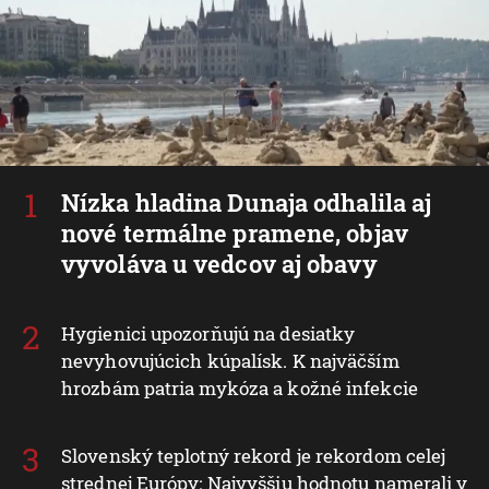
Nízka hladina Dunaja odhalila aj
nové termálne pramene, objav
vyvoláva u vedcov aj obavy
Hygienici upozorňujú na desiatky
nevyhovujúcich kúpalísk. K najväčším
hrozbám patria mykóza a kožné infekcie
Slovenský teplotný rekord je rekordom celej
strednej Európy: Najvyššiu hodnotu namerali v