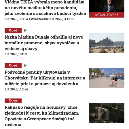
Vládna TISZA vybrala meno kandidáta
na nového maďarského prezidenta,
jeho zvolenie sa očakáva budúci týždeň
AKTUALIZOVANÉ
8. 8. 2026, 13:51:54
Aktualizované:
8. 8. 2026, 14:49:00
Svet
Nízka hladina Dunaja odhalila aj nové
termálne pramene, objav vyvoláva u
vedcov aj obavy
8. 8. 2026, 11:30:31
Svet
Podvodné ponuky ubytovania v
Chorvátsku: Pár kliknutí na internete a
môžete prísť o peniaze aj dovolenku
8. 8. 2026, 10:51:49
Svet
Rakúsko reaguje na horúčavy, chce
zjednodušiť cestu ku klimatizáciám.
Opozícia a Greenpeace žiadajú iné
riešenia