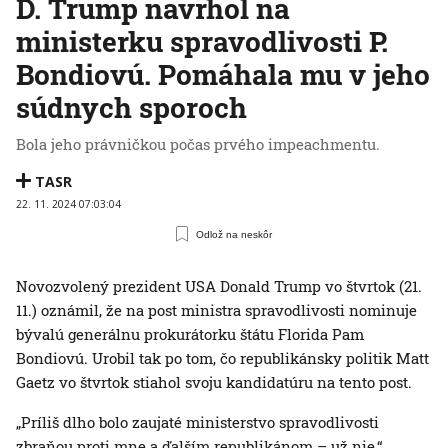
D. Trump navrhol na
ministerku spravodlivosti P.
Bondiovú. Pomáhala mu v jeho
súdnych sporoch
Bola jeho právničkou počas prvého impeachmentu.
TASR
22. 11. 2024 07:03:04
Odlož na neskôr
Novozvolený prezident USA Donald Trump vo štvrtok (21.
11.) oznámil, že na post ministra spravodlivosti nominuje
bývalú generálnu prokurátorku štátu Florida Pam
Bondiovú. Urobil tak po tom, čo republikánsky politik Matt
Gaetz vo štvrtok stiahol svoju kandidatúru na tento post.
„Príliš dlho bolo zaujaté ministerstvo spravodlivosti
zbraňou proti mne a ďalším republikánom – už nie,“