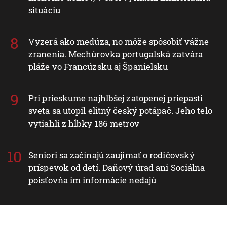
situáciu
Vyzerá ako medúza, no môže spôsobiť vážne
zranenia. Mechúrovka portugalská zatvára
pláže vo Francúzsku aj Španielsku
Pri prieskume najhlbšej zatopenej priepasti
sveta sa utopil elitný český potápač. Jeho telo
vytiahli z hĺbky 186 metrov
Seniori sa začínajú zaujímať o rodičovský
príspevok od detí. Daňový úrad ani Sociálna
poisťovňa im informácie nedajú