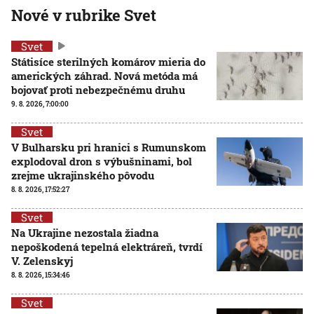
Nové v rubrike Svet
Svet
Státisíce sterilných komárov mieria do
amerických záhrad. Nová metóda má
bojovať proti nebezpečnému druhu
9. 8. 2026, 7:00:00
Svet
V Bulharsku pri hranici s Rumunskom
explodoval dron s výbušninami, bol
zrejme ukrajinského pôvodu
8. 8. 2026, 17:52:27
Svet
Na Ukrajine nezostala žiadna
nepoškodená tepelná elektráreň, tvrdí
V. Zelenskyj
8. 8. 2026, 15:34:46
Svet