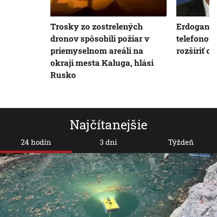
Trosky zo zostrelených
Erdogan a
dronov spôsobili požiar v
telefonova
priemyselnom areáli na
rozšíriť 
okraji mesta Kaluga, hlási
Rusko
Najčítanejšie
24 hodín
3 dni
Týždeň