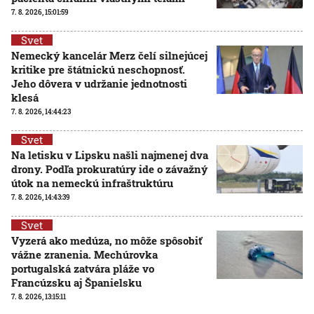
7. 8. 2026, 15:01:59
Svet
Nemecký kancelár Merz čelí silnejúcej
kritike pre štátnickú neschopnosť.
Jeho dôvera v udržanie jednotnosti
klesá
7. 8. 2026, 14:44:23
Svet
Na letisku v Lipsku našli najmenej dva
drony. Podľa prokuratúry ide o závažný
útok na nemeckú infraštruktúru
7. 8. 2026, 14:43:39
Svet
Vyzerá ako medúza, no môže spôsobiť
vážne zranenia. Mechúrovka
portugalská zatvára pláže vo
Francúzsku aj Španielsku
7. 8. 2026, 13:15:11