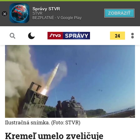
Správy STVR
ZOBRAZIŤ
STVR
BEZPLATNÉ - V Google Play
24
Ilustračná snímka.
(Foto: STVR)
Kremeľ umelo zveličuje