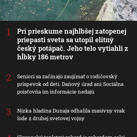
Pri prieskume najhlbšej zatopenej
priepasti sveta sa utopil elitný
český potápač. Jeho telo vytiahli z
hĺbky 186 metrov
Seniori sa začínajú zaujímať o rodičovský
príspevok od detí. Daňový úrad ani Sociálna
poisťovňa im informácie nedajú
Nízka hladina Dunaja odhalila masívny vrak
lode z druhej svetovej vojny