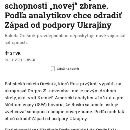
schopnosti „novej“ zbrane.
Podľa analytikov chce odradiť
Západ od podpory Ukrajiny
Raketa Orešnik pravdepodobne neposkytuje nové vojenské
schopnosti.
STVR
25. 11. 2024 10:05:08
Odlož na neskôr
Balistická raketa Orešnik, ktorú Rusi prvýkrát vypálili na
ukrajinské Dnipro 21. novembra, nie je novým druhom
strely, ako tvrdí Kremeľ. Americkí analytici z Inštitútu pre
štúdium vojny (ISW) hovoria, že Rusko sa umelo usiluje
zveličovať schopnosti údajne novej zbrane. Podľa nich tak
chcú odradiť Západ od podpory Ukrajiny.