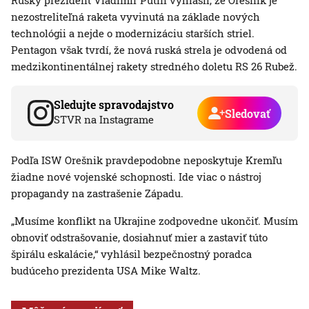
Ruský prezident Vladimir Putin vyhlásil, že Orešnik je
nezostreliteľná raketa vyvinutá na základe nových
technológii a nejde o modernizáciu starších striel.
Pentagon však tvrdí, že nová ruská strela je odvodená od
medzikontinentálnej rakety stredného doletu RS 26 Rubež.
Sledujte spravodajstvo
Sledovať
STVR na Instagrame
Podľa ISW Orešnik pravdepodobne neposkytuje Kremľu
žiadne nové vojenské schopnosti. Ide viac o nástroj
propagandy na zastrašenie Západu.
„Musíme konflikt na Ukrajine zodpovedne ukončiť. Musím
obnoviť odstrašovanie, dosiahnuť mier a zastaviť túto
špirálu eskalácie,“ vyhlásil bezpečnostný poradca
budúceho prezidenta USA Mike Waltz.