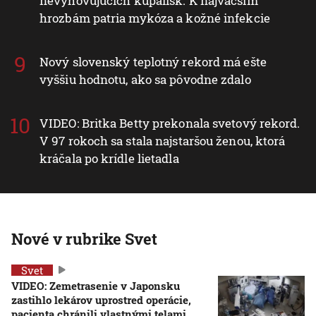
nevyhovujúcich kúpalísk. K najväčším
hrozbám patria mykóza a kožné infekcie
Nový slovenský teplotný rekord má ešte
vyššiu hodnotu, ako sa pôvodne zdalo
VIDEO: Britka Betty prekonala svetový rekord.
V 97 rokoch sa stala najstaršou ženou, ktorá
kráčala po krídle lietadla
Nové v rubrike Svet
Svet
VIDEO: Zemetrasenie v Japonsku
zastihlo lekárov uprostred operácie,
pacienta chránili vlastnými telami