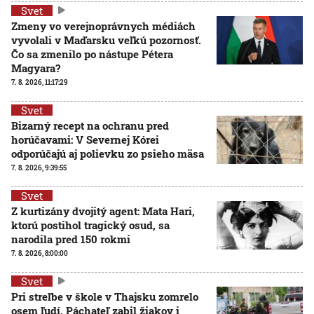
Svet
Zmeny vo verejnoprávnych médiách
vyvolali v Maďarsku veľkú pozornosť.
Čo sa zmenilo po nástupe Pétera
Magyara?
7. 8. 2026, 11:17:29
Svet
Bizarný recept na ochranu pred
horúčavami: V Severnej Kórei
odporúčajú aj polievku zo psieho mäsa
7. 8. 2026, 9:39:55
Svet
Z kurtizány dvojitý agent: Mata Hari,
ktorú postihol tragický osud, sa
narodila pred 150 rokmi
7. 8. 2026, 8:00:00
Svet
Pri streľbe v škole v Thajsku zomrelo
osem ľudí. Páchateľ zabil žiakov i