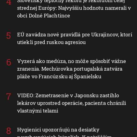
Slovenský teplotný rekord je rekordom celej
strednej Európy: Najvyššiu hodnotu namerali v
obci Dolné Plachtince
EÚ zavádza nové pravidlá pre Ukrajincov, ktorí
utiekli pred ruskou agresiou
Vyzerá ako medúza, no môže spôsobiť vážne
zranenia. Mechúrovka portugalská zatvára
pláže vo Francúzsku aj Španielsku
VIDEO: Zemetrasenie v Japonsku zastihlo
lekárov uprostred operácie, pacienta chránili
vlastnými telami
Hygienici upozorňujú na desiatky