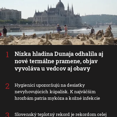
Nízka hladina Dunaja odhalila aj
nové termálne pramene, objav
vyvoláva u vedcov aj obavy
Hygienici upozorňujú na desiatky
nevyhovujúcich kúpalísk. K najväčším
hrozbám patria mykóza a kožné infekcie
Slovenský teplotný rekord je rekordom celej