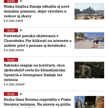
Svet
Nízka hladina Dunaja odhalila aj nové
termálne pramene, objav vyvoláva u
vedcov aj obavy
8. 8. 2026, 11:30:31
Svet
Podvodné ponuky ubytovania v
Chorvátsku: Pár kliknutí na internete a
môžete prísť o peniaze aj dovolenku
8. 8. 2026, 10:51:49
Svet
Rakúsko reaguje na horúčavy, chce
zjednodušiť cestu ku klimatizáciám.
Opozícia a Greenpeace žiadajú iné
riešenia
8. 8. 2026, 10:00:00
Svet
Kniha Dana Browna rozprúdila v Prahe
literárny turizmus. Na miesta sa prišla