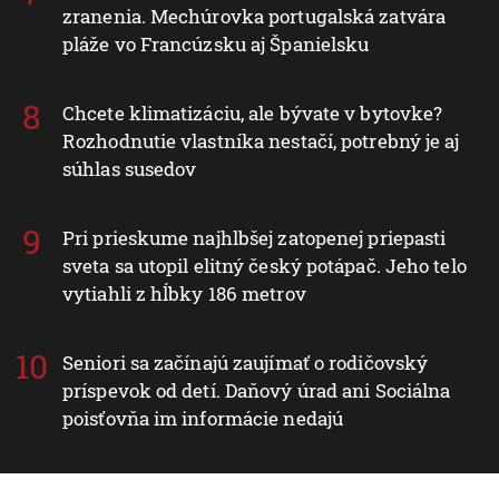
zranenia. Mechúrovka portugalská zatvára
pláže vo Francúzsku aj Španielsku
Chcete klimatizáciu, ale bývate v bytovke?
Rozhodnutie vlastníka nestačí, potrebný je aj
súhlas susedov
Pri prieskume najhlbšej zatopenej priepasti
sveta sa utopil elitný český potápač. Jeho telo
vytiahli z hĺbky 186 metrov
Seniori sa začínajú zaujímať o rodičovský
príspevok od detí. Daňový úrad ani Sociálna
poisťovňa im informácie nedajú