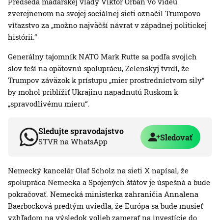
Predseda maďarskej vlády Viktor Orbán vo videu
zverejnenom na svojej sociálnej sieti označil Trumpovo
víťazstvo za „možno najväčší návrat v západnej politickej
histórii.“
Generálny tajomník NATO Mark Rutte sa podľa svojich
slov teší na opätovnú spoluprácu, Zelenskyj tvrdí, že
Trumpov záväzok k prístupu „mier prostredníctvom sily“
by mohol priblížiť Ukrajinu napadnutú Ruskom k
„spravodlivému mieru“.
Sledujte spravodajstvo
Sledovať
STVR na WhatsApp
Nemecký kancelár Olaf Scholz na sieti X napísal, že
spolupráca Nemecka a Spojených štátov je úspešná a bude
pokračovať. Nemecká ministerka zahraničia Annalena
Baerbocková predtým uviedla, že Európa sa bude musieť
vzhľadom na výsledok volieb zamerať na investície do