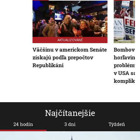
AKTUALIZOVANÉ
Väčšinu v americkom Senáte
Bombové 
získajú podľa prepočtov
horľaviny 
Republikáni
problémy.
v USA sa n
komplikác
Najčítanejšie
24 hodín
3 dni
Týždeň