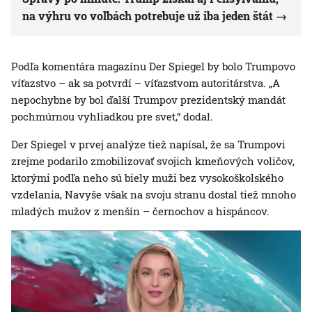
na výhru vo voľbách potrebuje už iba jeden štát
Podľa komentára magazínu Der Spiegel by bolo Trumpovo
víťazstvo – ak sa potvrdí – víťazstvom autoritárstva. „A
nepochybne by bol ďalší Trumpov prezidentský mandát
pochmúrnou vyhliadkou pre svet,“ dodal.
Der Spiegel v prvej analýze tiež napísal, že sa Trumpovi
zrejme podarilo zmobilizovať svojich kmeňových voličov,
ktorými podľa neho sú biely muži bez vysokoškolského
vzdelania, Navyše však na svoju stranu dostal tiež mnoho
mladých mužov z menšín – černochov a hispáncov.