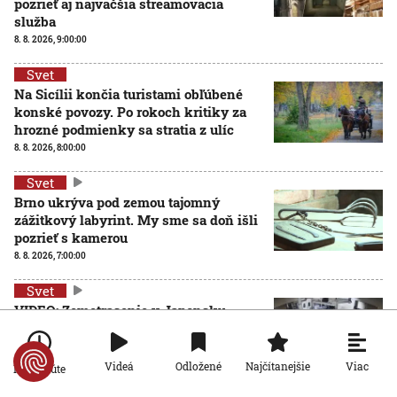
pozrieť aj najväčšia streamovacia
služba
8. 8. 2026, 9:00:00
Svet
Na Sicílii končia turistami obľúbené
konské povozy. Po rokoch kritiky za
hrozné podmienky sa stratia z ulíc
8. 8. 2026, 8:00:00
Svet
Brno ukrýva pod zemou tajomný
zážitkový labyrint. My sme sa doň išli
pozrieť s kamerou
8. 8. 2026, 7:00:00
Svet
VIDEO: Zemetrasenie v Japonsku
zastihlo lekárov uprostred operácie,
pacienta chránili vlastnými telami
7. 8. 2026, 15:01:59
Viac
Videá
Odložené
Najčítanejšie
Po minúte