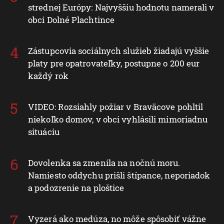
strednej Európy: Najvyššiu hodnotu namerali v
obci Dolné Plachtince
Zástupcovia sociálnych služieb žiadajú vyššie
platy pre opatrovateľky, postupne o 200 eur
každý rok
VIDEO: Rozsiahly požiar v Braväcove pohltil
niekoľko domov, v obci vyhlásili mimoriadnu
situáciu
Dovolenka sa zmenila na nočnú moru.
Namiesto oddychu prišli štípance, neporiadok
a podozrenie na ploštice
Vyzerá ako medúza, no môže spôsobiť vážne