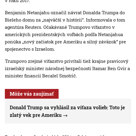
v roku 2017.
Benjamin Netanjahu označil návrat Donalda Trumpa do
Bieleho domu za „najväčší v histórii“. Informovala o tom
agentúra Reuters. Očakávané Trumpovo víťazstvo v
amerických prezidentských voľbách podľa Netanjahua
ponúka „nový začiatok pre Ameriku a silný záväzok“ pre
spojenectvo s Izraelom.
Trumpovo zrejmé víťazstvo privítali tiež krajne pravicový
izraelský minister národnej bezpečnosti Itamar Ben Gvir a
minister financií Becalel Smotrič.
Môže vás zaujímať
Donald Trump sa vyhlásil za víťaza volieb: Toto je
zlatý vek pre Ameriku