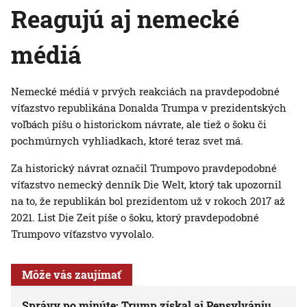
Reagujú aj nemecké
médiá
Nemecké médiá v prvých reakciách na pravdepodobné
víťazstvo republikána Donalda Trumpa v prezidentských
voľbách píšu o historickom návrate, ale tiež o šoku či
pochmúrnych vyhliadkach, ktoré teraz svet má.
Za historický návrat označil Trumpovo pravdepodobné
víťazstvo nemecký denník Die Welt, ktorý tak upozornil
na to, že republikán bol prezidentom už v rokoch 2017 až
2021. List Die Zeit píše o šoku, ktorý pravdepodobné
Trumpovo víťazstvo vyvolalo.
Môže vás zaujímať
Správy po minúte: Trump získal aj Pensylvániu,