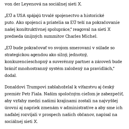
von der Leyenová na sociálnej sieti X.
„EÚ a USA spájajú trvalé spojenectvo a historické
puto. Ako spojenci a priatelia sa EÚ teší na pokračovanie
našej konštruktívnej spolupráce,“ reagoval na sieti X
predseda únijných summitov Charles Michel.
„EÚ bude pokračovať vo svojom smerovaní v súlade so
strategickou agendou ako silný, jednotný,
konkurencieschopný a suverénny partner a zároveň bude
brániť mnohostranný systém založený na pravidlách,“
dodal.
Donaldovi Trumpovi zablahoželal k víťazstvu aj český
premiér Petr Fiala. Naším spoločným cieľom je zabezpečiť,
aby vzťahy medzi našimi krajinami zostali na najvyššej
úrovni aj napriek zmenám v administratíve a aby sme ich
naďalej rozvíjali v prospech našich občanov, napísal na
sociálnej sieti X.