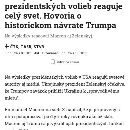
prezidentských volieb reaguje
celý svet. Hovoria o
historickom návrate Trumpa
Na výsledky reagoval Macron aj Zelenskyj.
ČTK
,
TASR
,
STVR
6. 11. 2024 09:38:05
Aktualizované:
6. 11. 2024 19:38:00
Odlož na neskôr
Na výsledky prezidentských volieb v USA reagujú svetové
autority aj médiá. Ukrajinský prezident Zelenskyj očakáva,
že Trumpov záväzok priblíži Ukrajinu k „spravodlivému
mieru“.
Emmanuel Macron na sieti X napísal, že je pripravený s
ním spolupracovať po štyri roky rovnako ako už skôr.
Macron aj Trump sa prvýkrát ujali prezidentských funkcií