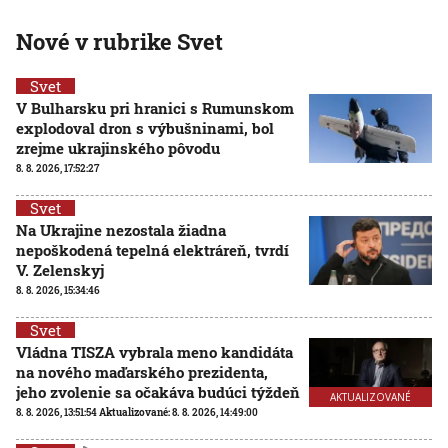
Nové v rubrike Svet
Svet
V Bulharsku pri hranici s Rumunskom
explodoval dron s výbušninami, bol
zrejme ukrajinského pôvodu
8. 8. 2026, 17:52:27
Svet
Na Ukrajine nezostala žiadna
nepoškodená tepelná elektráreň, tvrdí
V. Zelenskyj
8. 8. 2026, 15:34:46
Svet
Vládna TISZA vybrala meno kandidáta
na nového maďarského prezidenta,
jeho zvolenie sa očakáva budúci týždeň
AKTUALIZOVANÉ
8. 8. 2026, 13:51:54
Aktualizované:
8. 8. 2026, 14:49:00