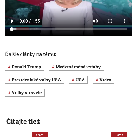
Ďalšie články na tému:
Donald Trump
medzinárodné vzťahy
prezidentské voľby USA
USA
Video
voľby vo svete
Čítajte tiež
Svet
Svet