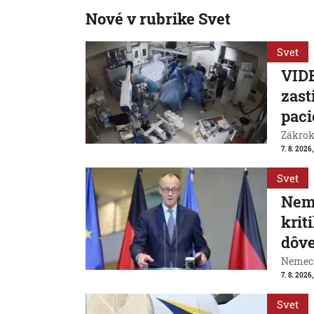
Nové v rubrike Svet
Svet
VIDE
zast
paci
Zákrok 
7. 8. 2026,
Svet
Neme
krit
dôve
Nemeck
7. 8. 2026
Svet