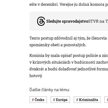
ešte v decembri. Verejne ju dolná komora p
Sledujte spravodajstvo
STVR na T
Tento postup zdôvodnil aj tým, že členovia
spomienky obetí a pozostalých.
Komisia by mala opísať postup polície a zá
v krízových situáciách v budúcnosti zachovať
dvakrát a budú dolaďovať jednotlivé formul
hotový.
Ďalšie články na tému:
Česko
Európa
Kriminalita