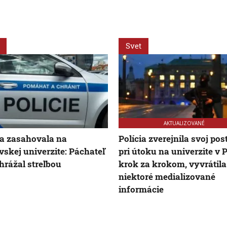
Svet
AKTUALIZOVANÉ
ia zasahovala na
Polícia zverejnila svoj pos
vskej univerzite: Páchateľ
pri útoku na univerzite v 
hrážal streľbou
krok za krokom, vyvrátila
niektoré medializované
informácie