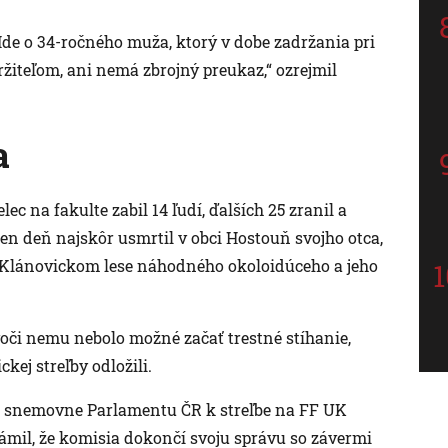
. Ide o 34-ročného muža, ktorý v dobe zadržania pri
ržiteľom, ani nemá zbrojný preukaz,“ ozrejmil
a
ec na fakulte zabil 14 ľudí, ďalších 25 zranil a
en deň najskôr usmrtil v obci Hostouň svojho otca,
 Klánovickom lese náhodného okoloidúceho a jeho
voči nemu nebolo možné začať trestné stíhanie,
kej streľby odložili.
j snemovne Parlamentu ČR k streľbe na FF UK
známil, že komisia dokončí svoju správu so závermi