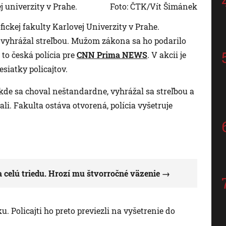
j univerzity v Prahe.
Foto: ČTK/Vít Šimánek
fickej fakulty Karlovej Univerzity v Prahe.
 vyhrážal streľbou. Mužom zákona sa ho podarilo
 to česká polícia pre
CNN Prima NEWS
. V akcii je
esiatky policajtov.
 kde sa choval neštandardne, vyhrážal sa streľbou a
ali. Fakulta ostáva otvorená, polícia vyšetruje
a celú triedu. Hrozí mu štvorročné väzenie
. Policajti ho preto previezli na vyšetrenie do