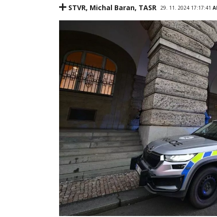
STVR
,
Michal Baran
,
TASR
29. 11. 2024 17:17:41
A