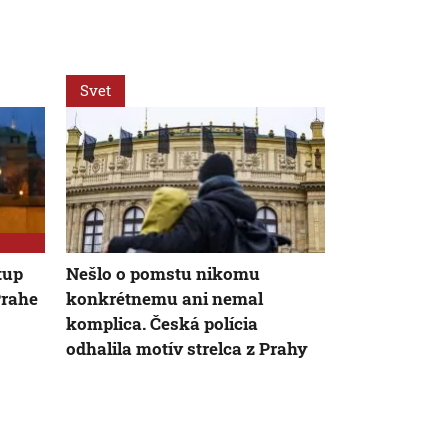
Svet
Svet
tup
Nešlo o pomstu nikomu
Česká políci
Prahe
konkrétnemu ani nemal
niekoľko pr
komplica. Česká polícia
schvaľovania
odhalila motív strelca z Prahy
Fica