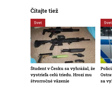
Čítajte tiež
Svet
Svet
Študent v Česku sa vyhrážal, že
Políc
vystrieľa celú triedu. Hrozí mu
Ostra
štvorročné väzenie
sa vy