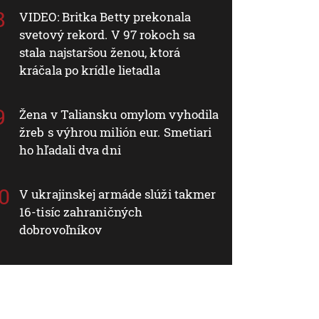
VIDEO: Britka Betty prekonala
svetový rekord. V 97 rokoch sa
stala najstaršou ženou, ktorá
kráčala po krídle lietadla
Žena v Taliansku omylom vyhodila
žreb s výhrou milión eur. Smetiari
ho hľadali dva dni
V ukrajinskej armáde slúži takmer
16-tisíc zahraničných
dobrovoľníkov