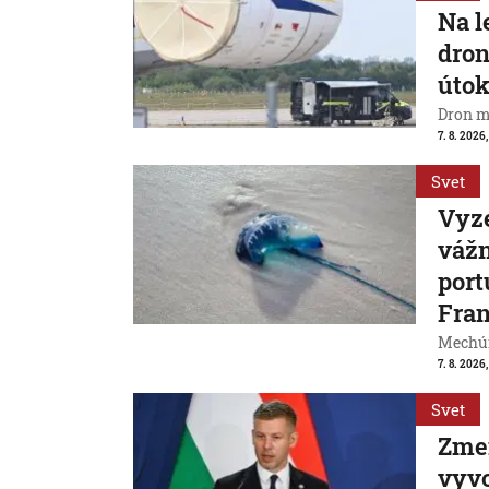
Na l
dron
útok
Dron m
7. 8. 2026,
Svet
Vyze
váž
port
Fran
Mechúr
7. 8. 2026,
Svet
Zme
vyvo