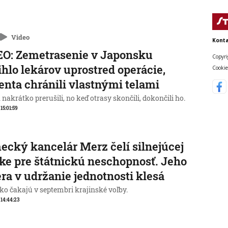
Video
Konta
O: Zemetrasenie v Japonsku
Copyri
ihlo lekárov uprostred operácie,
Cookie
enta chránili vlastnými telami
nakrátko prerušili, no keď otrasy skončili, dokončili ho.
 15:01:59
cký kancelár Merz čelí silnejúcej
ike pre štátnickú neschopnosť. Jeho
ra v udržanie jednotnosti klesá
o čakajú v septembri krajinské voľby.
, 14:44:23