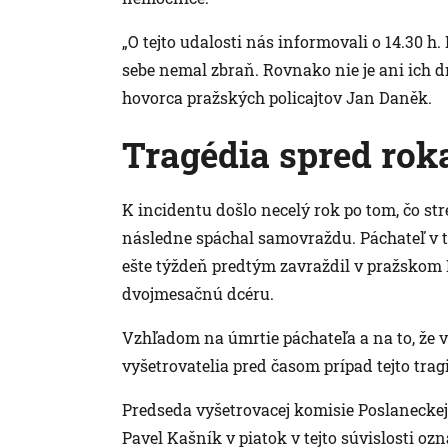
„O tejto udalosti nás informovali o 14.30 h
sebe nemal zbraň. Rovnako nie je ani ich d
hovorca pražských policajtov Jan Daněk.
Tragédia spred rok
K incidentu došlo necelý rok po tom, čo strel
následne spáchal samovraždu. Páchateľ v t
ešte týždeň predtým zavraždil v pražskom
dvojmesačnú dcéru.
Vzhľadom na úmrtie páchateľa a na to, že 
vyšetrovatelia pred časom prípad tejto tragic
Predseda vyšetrovacej komisie Poslanecke
Pavel Kašník v piatok v tejto súvislosti o