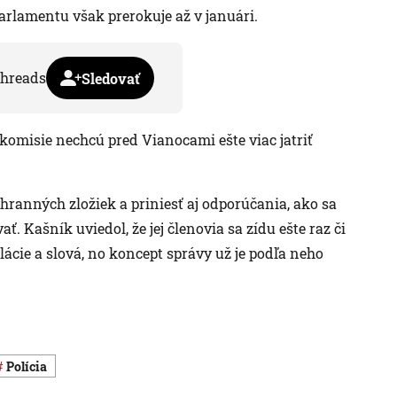
arlamentu však prerokuje až v januári.
hreads
Sledovať
 komisie nechcú pred Vianocami ešte viac jatriť
chranných zložiek a priniesť aj odporúčania, ako sa
. Kašník uviedol, že jej členovia sa zídu ešte raz či
ácie a slová, no koncept správy už je podľa neho
polícia