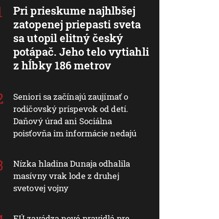
Pri prieskume najhlbšej
zatopenej priepasti sveta
sa utopil elitný český
potápač. Jeho telo vytiahli
z hĺbky 186 metrov
Seniori sa začínajú zaujímať o
rodičovský príspevok od detí.
Daňový úrad ani Sociálna
poisťovňa im informácie nedajú
Nízka hladina Dunaja odhalila
masívny vrak lode z druhej
svetovej vojny
EÚ zavádza nové pravidlá pre