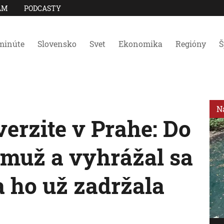
AM
PODCASTY
minúte
Slovensko
Svet
Ekonomika
Regióny
Š
N
erzite v Prahe: Do
 muž a vyhrážal sa
ia ho už zadržala