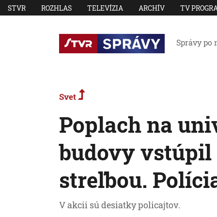
STVR
ROZHLAS
TELEVÍZIA
ARCHÍV
TV PROGR
Správy po 
Svet
Poplach na univ
budovy vstúpil
streľbou. Políc
V akcii sú desiatky policajtov.