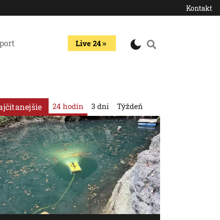
Kontakt
port
Live 24
24 hodín
3 dni
Týždeň
ajčítanejšie