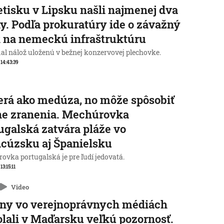
etisku v Lipsku našli najmenej dva
y. Podľa prokuratúry ide o závažný
 na nemeckú infraštruktúru
al nálož uloženú v bežnej konzervovej plechovke.
 14:43:39
rá ako medúza, no môže spôsobiť
ne zranenia. Mechúrovka
ugalská zatvára pláže vo
cúzsku aj Španielsku
ovka portugalská je pre ľudí jedovatá.
 13:15:11
Video
ny vo verejnoprávnych médiách
lali v Maďarsku veľkú pozornosť.