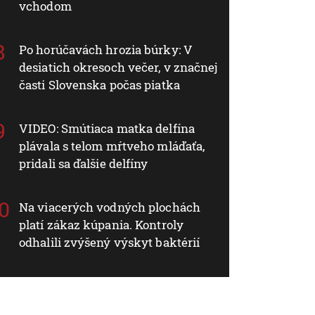
vchodom
Po horúčavách hrozia búrky: V
desiatich okresoch večer, v značnej
časti Slovenska počas piatka
VIDEO: Smútiaca matka delfína
plávala s telom mŕtveho mláďaťa,
pridali sa ďalšie delfíny
Na viacerých vodných plochách
platí zákaz kúpania. Kontroly
odhalili zvýšený výskyt baktérií