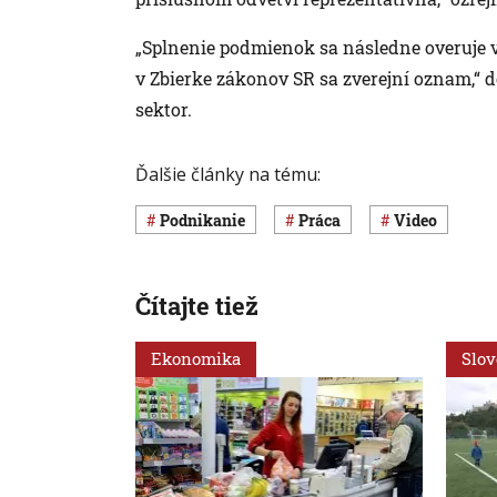
„Splnenie podmienok sa následne overuje v 
v Zbierke zákonov SR sa zverejní oznam,“ do
sektor.
Ďalšie články na tému:
Podnikanie
Práca
Video
Čítajte tiež
Ekonomika
Slo