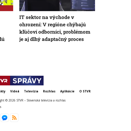
IT sektor na východe v
Zamestnávate
ohrození: V regióne chýbajú
experimentu
kľúčoví odborníci, problémom
pracovným č
dú
je aj dlhý adaptačný proces
vplýva na p
súkromný ži
kty
Videá
Televízia
Rozhlas
Aplikácie
O STVR
ght © 2026 STVR – Slovenská televízia a rozhlas
s