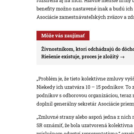
rozšírená aj na nich. Hlavne menšie firmy 
benefity možno nastavené inak a budú ich 
Asociácie zamestnávateľských zväzov a zd
Môže vás zaujímať
Živnostníkom, ktorí odchádzajú do dôchod
Riešenie existuje, proces je zložitý
„Problém je, že tieto kolektívne zmluvy vyš
Niekedy ich uzatvára 10 – 15 podnikov. To 
podnikov s odborovou organizáciou, teraz m
doplnil generálny sekretár Asociácie prie
„Zmluvné strany alebo aspoň jedna z nich m
SR oznámiť, že bola uzatvorená kolektívna
príslušnom odvetví reprezentatívna,“ ozre