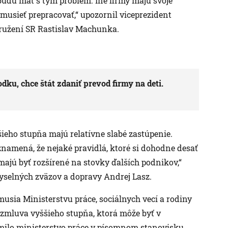
budú mať s tým problém. Iné firmy majú svoje
musieť prepracovať,“ upozornil viceprezident
ružení SR Rastislav Machunka.
ku, chce štát zdaniť prevod firmy na deti.
šieho stupňa majú relatívne slabé zastúpenie.
znamená, že nejaké pravidlá, ktoré si dohodne desať
ajú byť rozšírené na stovky ďalších podnikov,“
myselných zväzov a dopravy Andrej Lasz.
usia Ministerstvu práce, sociálnych vecí a rodiny
 zmluva vyššieho stupňa, ktorá môže byť v
jmilo ministerstvo práce v písomnom stanovisku.