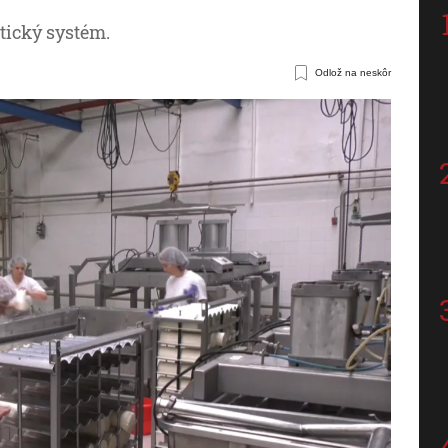
tický systém.
Odlož na neskôr