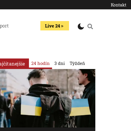
Kontakt
port
Live 24
24 hodín
3 dni
Týždeň
ajčítanejšie