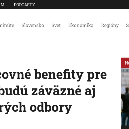
AM
PODCASTY
minúte
Slovensko
Svet
Ekonomika
Regióny
Š
N
ovné benefity pre
budú záväzné aj
orých odbory