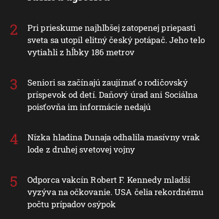
Pri prieskume najhlbšej zatopenej priepasti
sveta sa utopil elitný český potápač. Jeho telo
vytiahli z hĺbky 186 metrov
Seniori sa začínajú zaujímať o rodičovský
príspevok od detí. Daňový úrad ani Sociálna
poisťovňa im informácie nedajú
Nízka hladina Dunaja odhalila masívny vrak
lode z druhej svetovej vojny
Odporca vakcín Robert F. Kennedy mladší
vyzýva na očkovanie. USA čelia rekordnému
počtu prípadov osýpok