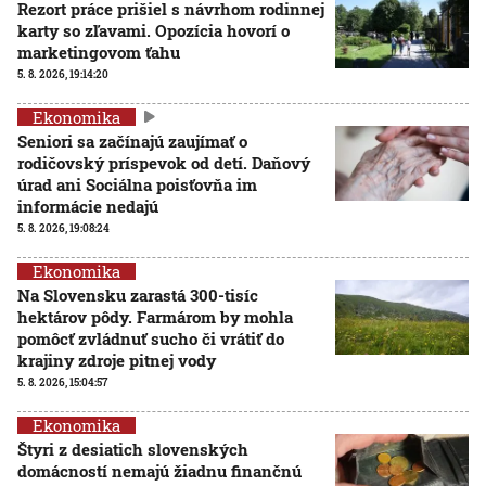
Rezort práce prišiel s návrhom rodinnej
karty so zľavami. Opozícia hovorí o
marketingovom ťahu
5. 8. 2026, 19:14:20
Ekonomika
Seniori sa začínajú zaujímať o
rodičovský príspevok od detí. Daňový
úrad ani Sociálna poisťovňa im
informácie nedajú
5. 8. 2026, 19:08:24
Ekonomika
Na Slovensku zarastá 300-tisíc
hektárov pôdy. Farmárom by mohla
pomôcť zvládnuť sucho či vrátiť do
krajiny zdroje pitnej vody
5. 8. 2026, 15:04:57
Ekonomika
Štyri z desiatich slovenských
domácností nemajú žiadnu finančnú