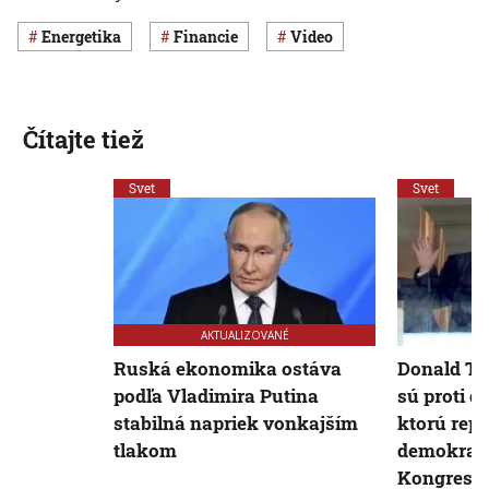
Energetika
Financie
Video
Čítajte tiež
Svet
Svet
AKTUALIZOVANÉ
Ruská ekonomika ostáva
Donald Tr
podľa Vladimira Putina
sú proti d
stabilná napriek vonkajším
ktorú repu
tlakom
demokrati
Kongrese