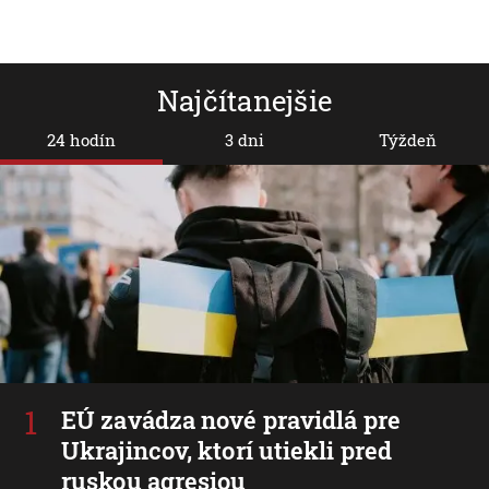
Najčítanejšie
24 hodín
3 dni
Týždeň
EÚ zavádza nové pravidlá pre
Ukrajincov, ktorí utiekli pred
ruskou agresiou