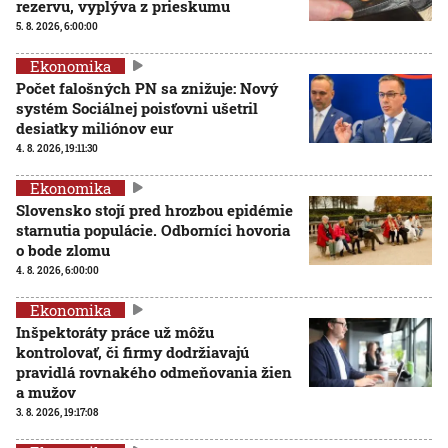
rezervu, vyplýva z prieskumu
5. 8. 2026, 6:00:00
Ekonomika
Počet falošných PN sa znižuje: Nový
systém Sociálnej poisťovni ušetril
desiatky miliónov eur
4. 8. 2026, 19:11:30
Ekonomika
Slovensko stojí pred hrozbou epidémie
starnutia populácie. Odborníci hovoria
o bode zlomu
4. 8. 2026, 6:00:00
Ekonomika
Inšpektoráty práce už môžu
kontrolovať, či firmy dodržiavajú
pravidlá rovnakého odmeňovania žien
a mužov
3. 8. 2026, 19:17:08