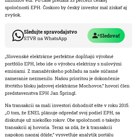
miliónov eur. Po čase predala 33 percent českej
spoločnosti EPH. Čoskoro by český investor mal získať aj
zvyšok.
Sledujte spravodajstvo
Sledovať
STVR na WhatsApp
„Slovenské elektrárne perfektne dopĺňajú výrobné
portfólio EPH, lebo ide o výrobcu elektriny s nulovými
emisiami. Z manažérskeho pohľadu sa naše súčasné
zameranie nezmenilo. Našou prioritou je dokončenie
štvrtého bloku jadrovej elektrárne Mochovce,“ hovorí člen
predstavenstva EPH Jan Špringl.
Na transakcii sa mali investori dohodnúť ešte v roku 2015.
,,O tom, že ENEL plánuje odpredať svoj podiel EPH, sa
diskutuje už niekoľko rokov. Obe spoločnosti o takejto
transakcii aj hovoria. Teraz sa zdá, že k transakcii
napokon naozaj dôjde,“ vysvetľuje analytik portálu