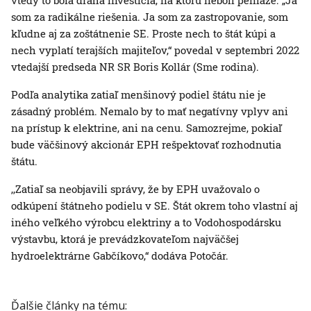
vtedy to bola drahá investícia, na ktorú neboli peniaze. „Ja
som za radikálne riešenia. Ja som za zastropovanie, som
kľudne aj za zoštátnenie SE. Proste nech to štát kúpi a
nech vyplatí terajších majiteľov,“ povedal v septembri 2022
vtedajší predseda NR SR Boris Kollár (Sme rodina).
Podľa analytika zatiaľ menšinový podiel štátu nie je
zásadný problém. Nemalo by to mať negatívny vplyv ani
na prístup k elektrine, ani na cenu. Samozrejme, pokiaľ
bude väčšinový akcionár EPH rešpektovať rozhodnutia
štátu.
,,Zatiaľ sa neobjavili správy, že by EPH uvažovalo o
odkúpení štátneho podielu v SE. Štát okrem toho vlastní aj
iného veľkého výrobcu elektriny a to Vodohospodársku
výstavbu, ktorá je prevádzkovateľom najväčšej
hydroelektrárne Gabčíkovo,“ dodáva Potočár.
Ďalšie články na tému: