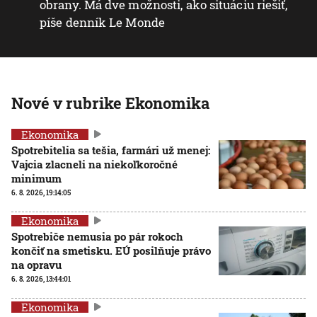
obrany. Má dve možnosti, ako situáciu riešiť,
píše denník Le Monde
Nové v rubrike Ekonomika
Ekonomika
Spotrebitelia sa tešia, farmári už menej:
Vajcia zlacneli na niekoľkoročné
minimum
6. 8. 2026, 19:14:05
Ekonomika
Spotrebiče nemusia po pár rokoch
končiť na smetisku. EÚ posilňuje právo
na opravu
6. 8. 2026, 13:44:01
Ekonomika