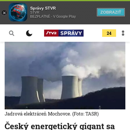
Správy STVR
ZOBRAZIŤ
STVR
BEZPLATNÉ - V Google Play
24
Jadrová elektráreň Mochovce.
(Foto: TASR)
Český energetický gigant sa