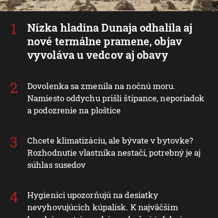
Nízka hladina Dunaja odhalila aj
nové termálne pramene, objav
vyvoláva u vedcov aj obavy
Dovolenka sa zmenila na nočnú moru.
Namiesto oddychu prišli štípance, neporiadok
a podozrenie na ploštice
Chcete klimatizáciu, ale bývate v bytovke?
Rozhodnutie vlastníka nestačí, potrebný je aj
súhlas susedov
Hygienici upozorňujú na desiatky
nevyhovujúcich kúpalísk. K najväčším