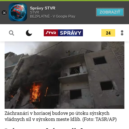
Správy STVR
ZOBRAZIŤ
STVR
BEZPLATNÉ - V Google Play
24
Záchranári v horiacej budove po útoku sýrskych
vládnych síl v sýrskom meste Idlib.
(Foto: TASR/AP)