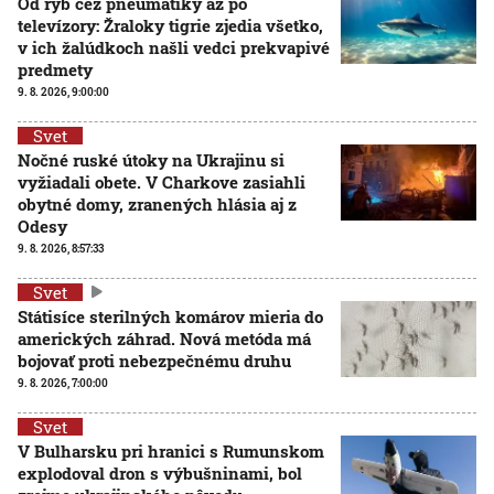
Od rýb cez pneumatiky až po
televízory: Žraloky tigrie zjedia všetko,
v ich žalúdkoch našli vedci prekvapivé
predmety
9. 8. 2026, 9:00:00
Svet
Nočné ruské útoky na Ukrajinu si
vyžiadali obete. V Charkove zasiahli
obytné domy, zranených hlásia aj z
Odesy
9. 8. 2026, 8:57:33
Svet
Státisíce sterilných komárov mieria do
amerických záhrad. Nová metóda má
bojovať proti nebezpečnému druhu
9. 8. 2026, 7:00:00
Svet
V Bulharsku pri hranici s Rumunskom
explodoval dron s výbušninami, bol