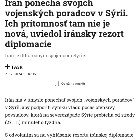
Irán ponechá svojich
vojenských poradcov v Sýrii.
Ich prítomnosť tam nie je
nová, uviedol iránsky rezort
diplomacie
Irán je dlhoročným spojencom Sýrie.
TASR
2. 12. 2024 13:16:36
Odlož na neskôr
Irán má v úmysle ponechať svojich „vojenských poradcov“
v Sýrii, aby podporili sýrsku vládu počas ofenzívy
povstalcov, ktorá na severozápade Sýrie prebieha od stredy
(27. 11.) minulého týždňa.
S odvolaním sa na vyhlásenie rezortu iránskej diplomacie