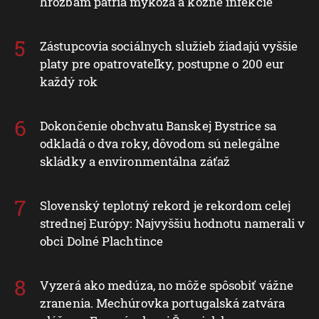
hrozbám patria mykóza a kožné infekcie
Zástupcovia sociálnych služieb žiadajú vyššie
platy pre opatrovateľky, postupne o 200 eur
každý rok
Dokončenie obchvatu Banskej Bystrice sa
odkladá o dva roky, dôvodom sú nelegálne
skládky a environmentálna záťaž
Slovenský teplotný rekord je rekordom celej
strednej Európy: Najvyššiu hodnotu namerali v
obci Dolné Plachtince
Vyzerá ako medúza, no môže spôsobiť vážne
zranenia. Mechúrovka portugalská zatvára