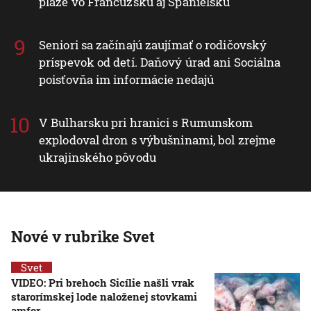
pláže vo Francúzsku aj Španielsku
Seniori sa začínajú zaujímať o rodičovský
príspevok od detí. Daňový úrad ani Sociálna
poisťovňa im informácie nedajú
V Bulharsku pri hranici s Rumunskom
explodoval dron s výbušninami, bol zrejme
ukrajinského pôvodu
Nové v rubrike Svet
Svet
VIDEO: Pri brehoch Sicílie našli vrak
starorímskej lode naloženej stovkami
amfor