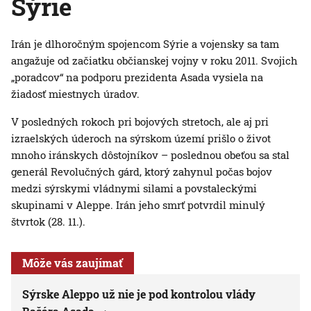
Sýrie
Irán je dlhoročným spojencom Sýrie a vojensky sa tam
angažuje od začiatku občianskej vojny v roku 2011. Svojich
„poradcov“ na podporu prezidenta Asada vysiela na
žiadosť miestnych úradov.
V posledných rokoch pri bojových stretoch, ale aj pri
izraelských úderoch na sýrskom území prišlo o život
mnoho iránskych dôstojníkov – poslednou obeťou sa stal
generál Revolučných gárd, ktorý zahynul počas bojov
medzi sýrskymi vládnymi silami a povstaleckými
skupinami v Aleppe. Irán jeho smrť potvrdil minulý
štvrtok (28. 11.).
Môže vás zaujímať
Sýrske Aleppo už nie je pod kontrolou vlády