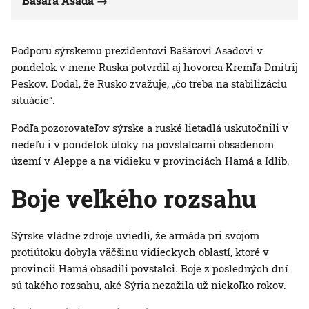
Bašára Asada
Podporu sýrskemu prezidentovi Bašárovi Asadovi v
pondelok v mene Ruska potvrdil aj hovorca Kremľa Dmitrij
Peskov. Dodal, že Rusko zvažuje, „čo treba na stabilizáciu
situácie“.
Podľa pozorovateľov sýrske a ruské lietadlá uskutočnili v
nedeľu i v pondelok útoky na povstalcami obsadenom
území v Aleppe a na vidieku v provinciách Hamá a Idlib.
Boje veľkého rozsahu
Sýrske vládne zdroje uviedli, že armáda pri svojom
protiútoku dobyla väčšinu vidieckych oblastí, ktoré v
provincii Hamá obsadili povstalci. Boje z posledných dní
sú takého rozsahu, aké Sýria nezažila už niekoľko rokov.