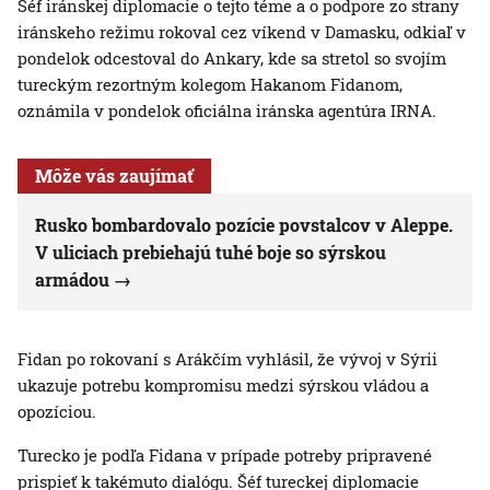
Šéf iránskej diplomacie o tejto téme a o podpore zo strany
iránskeho režimu rokoval cez víkend v Damasku, odkiaľ v
pondelok odcestoval do Ankary, kde sa stretol so svojím
tureckým rezortným kolegom Hakanom Fidanom,
oznámila v pondelok oficiálna iránska agentúra IRNA.
Môže vás zaujímať
Rusko bombardovalo pozície povstalcov v Aleppe.
V uliciach prebiehajú tuhé boje so sýrskou
armádou
Fidan po rokovaní s Arákčím vyhlásil, že vývoj v Sýrii
ukazuje potrebu kompromisu medzi sýrskou vládou a
opozíciou.
Turecko je podľa Fidana v prípade potreby pripravené
prispieť k takémuto dialógu. Šéf tureckej diplomacie