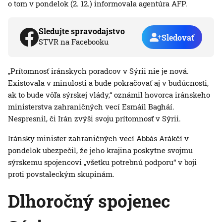
o tom v pondelok (2. 12.) informovala agentúra AFP.
Sledujte spravodajstvo
Sledovať
STVR na Facebooku
„Prítomnosť iránskych poradcov v Sýrii nie je nová.
Existovala v minulosti a bude pokračovať aj v budúcnosti,
ak to bude vôľa sýrskej vlády,“ oznámil hovorca iránskeho
ministerstva zahraničných vecí Esmáíl Bagháí.
Nespresnil, či Irán zvýši svoju prítomnosť v Sýrii.
Iránsky minister zahraničných vecí Abbás Arákčí v
pondelok ubezpečil, že jeho krajina poskytne svojmu
sýrskemu spojencovi „všetku potrebnú podporu“ v boji
proti povstaleckým skupinám.
Dlhoročný spojenec