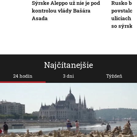
Sýrske Aleppo už nie je pod
Rusko bom
kontrolou vlády Bašára
povstalcov
Asada
uliciach p
so sýrsk
Najčítanejšie
24 hodín
3 dni
Týždeň