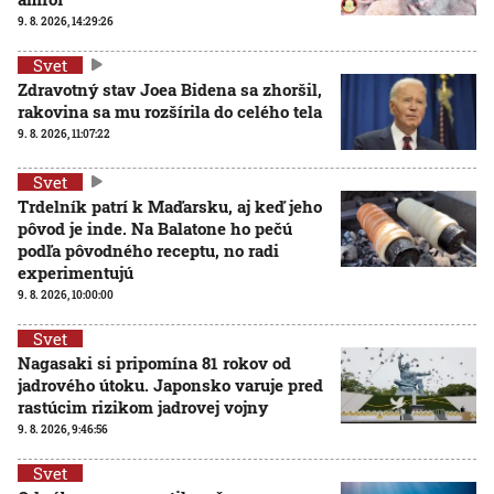
9. 8. 2026, 14:29:26
Svet
Zdravotný stav Joea Bidena sa zhoršil,
rakovina sa mu rozšírila do celého tela
9. 8. 2026, 11:07:22
Svet
Trdelník patrí k Maďarsku, aj keď jeho
pôvod je inde. Na Balatone ho pečú
podľa pôvodného receptu, no radi
experimentujú
9. 8. 2026, 10:00:00
Svet
Nagasaki si pripomína 81 rokov od
jadrového útoku. Japonsko varuje pred
rastúcim rizikom jadrovej vojny
9. 8. 2026, 9:46:56
Svet