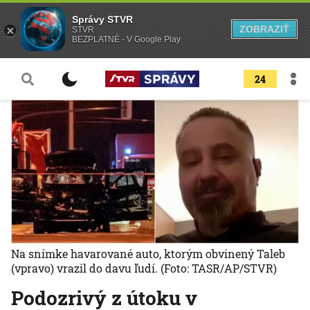
Správy STVR
ZOBRAZIŤ
STVR
BEZPLATNÉ - V Google Play
24
Na snímke havarované auto, ktorým obvinený Taleb
(vpravo) vrazil do davu ľudí.
(Foto: TASR/AP/STVR)
Podozrivý z útoku v