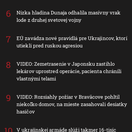
Nízka hladina Dunaja odhalila masívny vrak
lode z druhej svetovej vojny
EÚ zavádza nové pravidlá pre Ukrajincov, ktorí
utiekli pred ruskou agresiou
VIDEO: Zemetrasenie v Japonsku zastihlo
lekárov uprostred operácie, pacienta chránili
vlastnými telami
VIDEO: Rozsiahly požiar v Braväcove pohltil
niekoľko domov, na mieste zasahovali desiatky
hasičov
V ukrajinskej armáde slúži takmer 16-tisíc