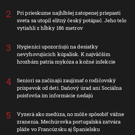
Pri prieskume najhlbšej zatopenej priepasti
sveta sa utopil elitný český potápač. Jeho telo
vytiahli z hĺbky 186 metrov
Hygienici upozorňujú na desiatky
nevyhovujúcich kúpalísk. K najväčším
hrozbám patria mykóza a kožné infekcie
Seniori sa začínajú zaujímať o rodičovský
príspevok od detí. Daňový úrad ani Sociálna
poisťovňa im informácie nedajú
Vyzerá ako medúza, no môže spôsobiť vážne
zranenia. Mechúrovka portugalská zatvára
pláže vo Francúzsku aj Španielsku