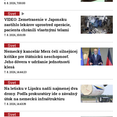
8. 8. 2026, 7:00:00
Svet
VIDEO: Zemetrasenie v Japonsku
zastihlo lekárov uprostred operácie,
pacienta chránili vlastnými telami
7. 8. 2026, 15:01:59
Svet
Nemecký kancelár Merz čelí silnejúcej
kritike pre štátnickú neschopnosť.
Jeho dôvera v udržanie jednotnosti
klesá
7. 8. 2026, 14:44:23
Svet
Na letisku v Lipsku našli najmenej dva
drony. Podľa prokuratúry ide o závažný
útok na nemeckú infraštruktúru
7. 8. 2026, 14:43:39
Svet