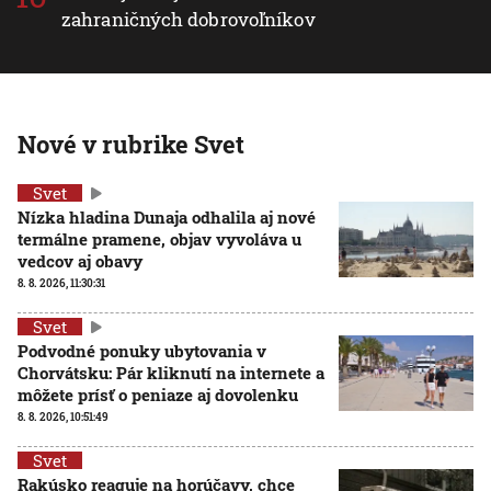
zahraničných dobrovoľníkov
Nové v rubrike Svet
Svet
Nízka hladina Dunaja odhalila aj nové
termálne pramene, objav vyvoláva u
vedcov aj obavy
8. 8. 2026, 11:30:31
Svet
Podvodné ponuky ubytovania v
Chorvátsku: Pár kliknutí na internete a
môžete prísť o peniaze aj dovolenku
8. 8. 2026, 10:51:49
Svet
Rakúsko reaguje na horúčavy, chce