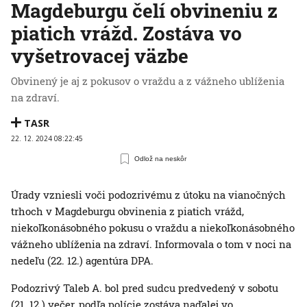
Magdeburgu čelí obvineniu z
piatich vrážd. Zostáva vo
vyšetrovacej väzbe
Obvinený je aj z pokusov o vraždu a z vážneho ublíženia
na zdraví.
TASR
22. 12. 2024 08:22:45
Odlož na neskôr
Úrady vzniesli voči podozrivému z útoku na vianočných
trhoch v Magdeburgu obvinenia z piatich vrážd,
niekoľkonásobného pokusu o vraždu a niekoľkonásobného
vážneho ublíženia na zdraví. Informovala o tom v noci na
nedeľu (22. 12.) agentúra DPA.
Podozrivý Taleb A. bol pred sudcu predvedený v sobotu
(21. 12.) večer, podľa polície zostáva naďalej vo