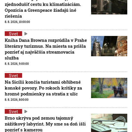
zjednodušiť cestu ku klimatizáciám.
Opozícia a Greenpeace žiadajú iné
riešenia
8. 8. 2026, 10:00:00
Svet
Kniha Dana Browna rozprúdila v Prahe
literárny turizmus. Na miesta sa prišla
pozrieť aj najväčšia streamovacia
služba
8. 8. 2026, 9:00:00
Svet
Na Sicílii končia turistami obľúbené
konské povozy. Po rokoch kritiky za
hrozné podmienky sa stratia z ulíc
8. 8. 2026, 8:00:00
Svet
Brno ukrýva pod zemou tajomný
zážitkový labyrint. My sme sa doň išli
pozrieť s kamerou