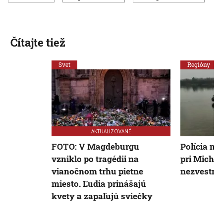
Čítajte tiež
Svet
Regióny
AKTUALIZOVANÉ
FOTO: V Magdeburgu
Polícia na
vzniklo po tragédii na
pri Michal
vianočnom trhu pietne
nezvestné
miesto. Ľudia prinášajú
kvety a zapaľujú sviečky