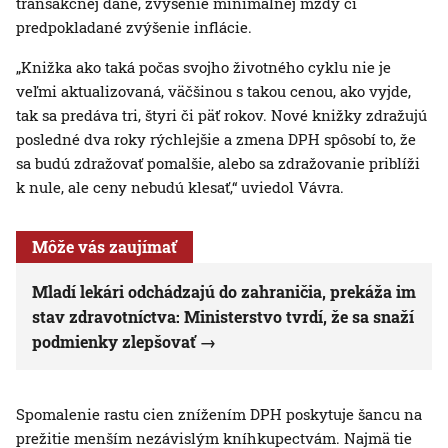
transakčnej dane, zvýšenie minimálnej mzdy či
predpokladané zvýšenie inflácie.
„Knižka ako taká počas svojho životného cyklu nie je
veľmi aktualizovaná, väčšinou s takou cenou, ako vyjde,
tak sa predáva tri, štyri či päť rokov. Nové knižky zdražujú
posledné dva roky rýchlejšie a zmena DPH spôsobí to, že
sa budú zdražovať pomalšie, alebo sa zdražovanie priblíži
k nule, ale ceny nebudú klesať,“ uviedol Vávra.
Môže vás zaujímať
Mladí lekári odchádzajú do zahraničia, prekáža im
stav zdravotníctva: Ministerstvo tvrdí, že sa snaží
podmienky zlepšovať
Spomalenie rastu cien znížením DPH poskytuje šancu na
prežitie menším nezávislým kníhkupectvám. Najmä tie