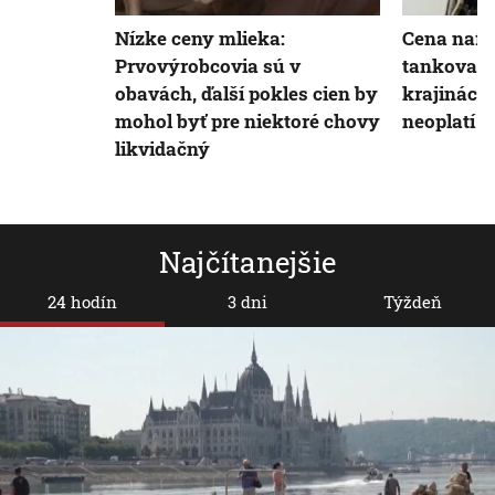
Nízke ceny mlieka:
Cena nafty
Prvovýrobcovia sú v
tankovani
obavách, ďalší pokles cien by
krajinách
mohol byť pre niektoré chovy
neoplatí
likvidačný
Najčítanejšie
24 hodín
3 dni
Týždeň