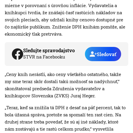
mierne v porovnaní s úrovňou inflácie. Vydavatelia a
kníhkupci tvrdia, že znášajú časť rastúcich nákladov na
svojich pleciach, aby udržali knihy cenovo dostupné pre
čo najširšie publikum. Zníženie DPH knihám pomôže, ale
ekonomický tlak pretrváva.
Sledujte spravodajstvo
Sledovať
STVR na Facebooku
„Ceny kníh nerástli, ako ceny všetkého ostatného, takže
my sme teraz skôr dostali takú možnosť sa nadýchnuť,“
skonštatoval predseda Združenia vydavateľov a
kníhkupcov Slovenska (ZVKS) Juraj Heger.
„Teraz, keď sa znížila tá DPH z desať na päť percent, tak to
bola úžasná správa, pretože sa spomalí ten rast cien. Na
druhej strane treba povedať, že sú aj iné náklady, ktoré
nám zostávajú a tie rastú celkom prudko,“ vysvetlila