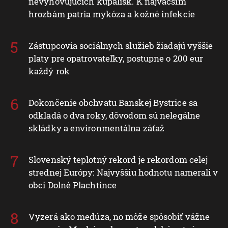
nevyhovujúcich kúpalísk. K najväčším
hrozbám patria mykóza a kožné infekcie
Zástupcovia sociálnych služieb žiadajú vyššie
platy pre opatrovateľky, postupne o 200 eur
každý rok
Dokončenie obchvatu Banskej Bystrice sa
odkladá o dva roky, dôvodom sú nelegálne
skládky a environmentálna záťaž
Slovenský teplotný rekord je rekordom celej
strednej Európy: Najvyššiu hodnotu namerali v
obci Dolné Plachtince
Vyzerá ako medúza, no môže spôsobiť vážne