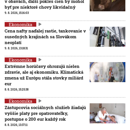
v obavách, ďalší pokles cien by mohol
byť pre niektoré chovy likvidačný
9. 8. 2026, 15:16:03
Ekonomika
Cena nafty naďalej rastie, tankovanie v
susedných krajinách sa Slovákom
neoplatí
9. 8. 2026, 13:18:31
Ekonomika
Extrémne horúčavy ohrozujú nielen
zdravie, ale aj ekonomiku. Klimatická
zmena už Európu stála stovky miliárd
eur
8. 8. 2026, 15:25:38
Ekonomika
Zástupcovia sociálnych služieb žiadajú
vyššie platy pre opatrovateľky,
postupne o 200 eur každý rok
8. 8. 2026, 13:37:11