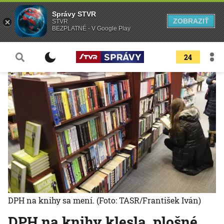
Správy STVR
ZOBRAZIŤ
STVR
BEZPLATNÉ - V Google Play
24
DPH na knihy sa mení.
(Foto: TASR/František Iván)
DPH na knihy klesla, plošné