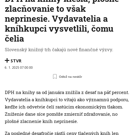
zlacňovanie to však
neprinesie. Vydavatelia a
kníhkupci vysvetlili, čomu
čelia
Slovenský knižný trh čakajú nové finančné výzvy.
STVR
6. 1. 2025 07:00:00
Odlož na neskôr
DPH na knihy sa od januára znížila z desať na päť percent.
Vydavatelia a kníhkupci to vítajú ako významnú podporu,
keďže ich odvetvie čelí rastúcim ekonomickým tlakom.
Zníženie dane síce pomôže zmierniť zdražovanie, no
plošné zlacnenie kníh neprinesie.
Za posledné desaťročie rástli ceny tlačených kníh len