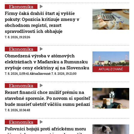
Ekonomika
Firmy čaká drahší štart aj vyššie
pokuty: Opozícia kritizuje zmeny v
obchodnom registri, rezort
spravodlivosti ich obhajuje
7. 8. 2026, 19:25:26
Ekonomika
Obmedzená výroba v atómových
elektrárňach v Maďarsku a Rumunsku
zvyšuje ceny elektriny aj na Slovensku
AKTUALIZOVANÉ
7. 8. 2026, 11:59:41
Aktualizované:
7. 8. 2026, 19:21:00
Ekonomika
Rezort financií chce znížiť prémiu na
stavebné sporenie. Po novom si sporiteľ
bude musieť ušetriť väčšiu sumu peňazí
7. 8. 2026, 10:34:48
Ekonomika
Poľovníci bojujú proti africkému moru