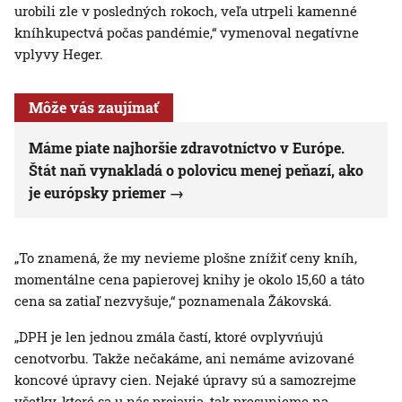
urobili zle v posledných rokoch, veľa utrpeli kamenné
kníhkupectvá počas pandémie,“ vymenoval negatívne
vplyvy Heger.
Môže vás zaujímať
Máme piate najhoršie zdravotníctvo v Európe.
Štát naň vynakladá o polovicu menej peňazí, ako
je európsky priemer
„To znamená, že my nevieme plošne znížiť ceny kníh,
momentálne cena papierovej knihy je okolo 15,60 a táto
cena sa zatiaľ nezvyšuje,“ poznamenala Žákovská.
„DPH je len jednou zmála častí, ktoré ovplyvńujú
cenotvorbu. Takže nečakáme, ani nemáme avizované
koncové úpravy cien. Nejaké úpravy sú a samozrejme
všetky, ktoré sa u nás prejavia, tak presunieme na