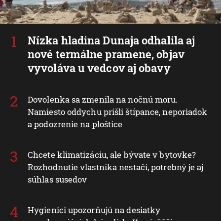
Nízka hladina Dunaja odhalila aj
nové termálne pramene, objav
vyvoláva u vedcov aj obavy
Dovolenka sa zmenila na nočnú moru.
Namiesto oddychu prišli štípance, neporiadok
a podozrenie na ploštice
Chcete klimatizáciu, ale bývate v bytovke?
Rozhodnutie vlastníka nestačí, potrebný je aj
súhlas susedov
Hygienici upozorňujú na desiatky