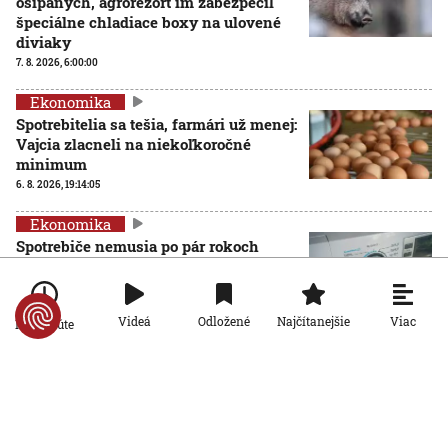
ošípaných, agrorezort im zabezpečil
špeciálne chladiace boxy na ulovené
diviaky
7. 8. 2026, 6:00:00
Ekonomika
Spotrebitelia sa tešia, farmári už menej:
Vajcia zlacneli na niekoľkoročné
minimum
6. 8. 2026, 19:14:05
Ekonomika
Spotrebiče nemusia po pár rokoch
končiť na smetisku. EÚ posilňuje právo
na opravu
6. 8. 2026, 13:44:01
Viac
Videá
Odložené
Najčítanejšie
Po minúte
Ekonomika
Rezort práce prišiel s návrhom rodinnej
karty so zľavami. Opozícia hovorí o
marketingovom ťahu
5. 8. 2026, 19:14:20