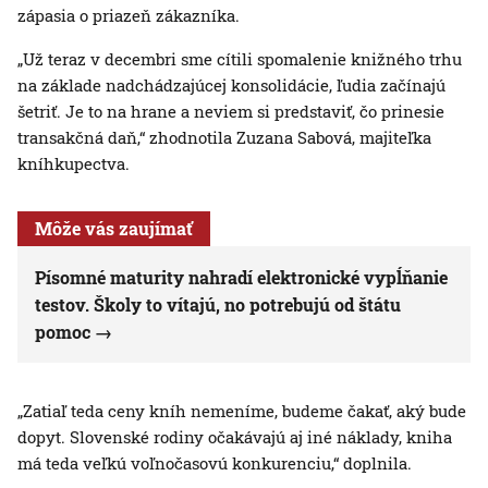
zápasia o priazeň zákazníka.
„Už teraz v decembri sme cítili spomalenie knižného trhu
na základe nadchádzajúcej konsolidácie, ľudia začínajú
šetriť. Je to na hrane a neviem si predstaviť, čo prinesie
transakčná daň,“ zhodnotila Zuzana Sabová, majiteľka
kníhkupectva.
Môže vás zaujímať
Písomné maturity nahradí elektronické vypĺňanie
testov. Školy to vítajú, no potrebujú od štátu
pomoc
„Zatiaľ teda ceny kníh nemeníme, budeme čakať, aký bude
dopyt. Slovenské rodiny očakávajú aj iné náklady, kniha
má teda veľkú voľnočasovú konkurenciu,“ doplnila.