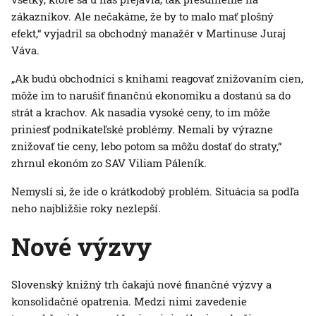
zákazníkov. Ale nečakáme, že by to malo mať plošný
efekt,“ vyjadril sa obchodný manažér v Martinuse Juraj
Váva.
„Ak budú obchodníci s knihami reagovať znižovaním cien,
môže im to narušiť finančnú ekonomiku a dostanú sa do
strát a krachov. Ak nasadia vysoké ceny, to im môže
priniesť podnikateľské problémy. Nemali by výrazne
znižovať tie ceny, lebo potom sa môžu dostať do straty,“
zhrnul ekonóm zo SAV Viliam Páleník.
Nemyslí si, že ide o krátkodobý problém. Situácia sa podľa
neho najbližšie roky nezlepší.
Nové výzvy
Slovenský knižný trh čakajú nové finančné výzvy a
konsolidačné opatrenia. Medzi nimi zavedenie