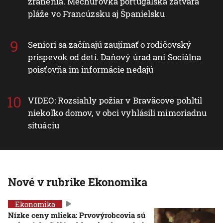
zranenia. Mechúrovka portugalská zatvára
pláže vo Francúzsku aj Španielsku
Seniori sa začínajú zaujímať o rodičovský
príspevok od detí. Daňový úrad ani Sociálna
poisťovňa im informácie nedajú
VIDEO: Rozsiahly požiar v Braväcove pohltil
niekoľko domov, v obci vyhlásili mimoriadnu
situáciu
Nové v rubrike Ekonomika
Ekonomika
Nízke ceny mlieka: Prvovýrobcovia sú