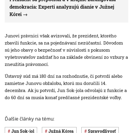
demokracia: Experti analyzujú dianie v Južnej
Kórei
Junovi právnici však avizovali, že prezident, ktorého
zbavili funkcie, sa na pojednávaní nezúčastní. Dôvodom
sú jeho obavy o bezpečnosť v súvislosti s pokusom
vyšetrovateľov zadržať ho na základe obvinení zo vzbury a
zneužitia právomocí.
Ústavný súd má 180 dní na rozhodnutie, či potvrdí alebo
zamietne Junovu obžalobu, ktorú mu doručili 14.
decembra. Ak ju potvrdí, Jun Sok-jola odvolajú z funkcie a
do 60 dní sa musia konať predčasné prezidentské voľby.
Ďalšie články na tému:
Jun Sok-jol
Južná Kórea
spravodlivosť