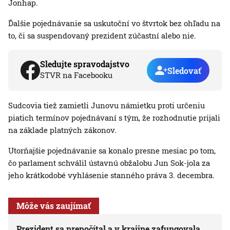
Jonhap.
Ďalšie pojednávanie sa uskutoční vo štvrtok bez ohľadu na
to, či sa suspendovaný prezident zúčastní alebo nie.
Sledujte spravodajstvo
Sledovať
STVR na Facebooku
Sudcovia tiež zamietli Junovu námietku proti určeniu
piatich termínov pojednávaní s tým, že rozhodnutie prijali
na základe platných zákonov.
Utorňajšie pojednávanie sa konalo presne mesiac po tom,
čo parlament schválil ústavnú obžalobu Jun Sok-jola za
jeho krátkodobé vyhlásenie stanného práva 3. decembra.
Môže vás zaujímať
Prezident sa prepočítal a v krajine zafungovala