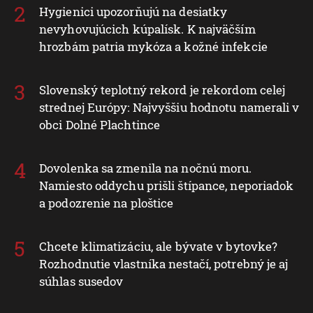
Hygienici upozorňujú na desiatky
nevyhovujúcich kúpalísk. K najväčším
hrozbám patria mykóza a kožné infekcie
Slovenský teplotný rekord je rekordom celej
strednej Európy: Najvyššiu hodnotu namerali v
obci Dolné Plachtince
Dovolenka sa zmenila na nočnú moru.
Namiesto oddychu prišli štípance, neporiadok
a podozrenie na ploštice
Chcete klimatizáciu, ale bývate v bytovke?
Rozhodnutie vlastníka nestačí, potrebný je aj
súhlas susedov