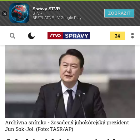
Správy STVR
ZOBRAZIŤ
STVR
BEZPLATNÉ - V Google Play
24
Archívna snímka - Zosadený juhokórejský prezident
Jun Sok-Jol.
(Foto: TASR/AP)