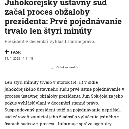
Juhokórejský ústavný súd
začal proces obžaloby
prezidenta: Prvé pojednávanie
trvalo len štyri minúty
Prezident v decembri vyhlásil stanné právo.
TASR
14. 1. 2025 11:11:48
Odlož na neskôr
Len štyri minúty trvalo v utorok (14. 1.) v sídle
juhokórejského ústavného súdu prvé ústne pojednávanie v
procese ústavnej obžaloby prezidenta Jun Sok-jola za jeho
pokus vyhlásiť vlani v decembri stanné právo.
Suspendovaný prezident totiž na pojednávanie neprišiel,
súd zároveň zamietol jeho žiadosť o vylúčenie jedného z
ôsmich sudcov z procesu. Informuje správa agentúry