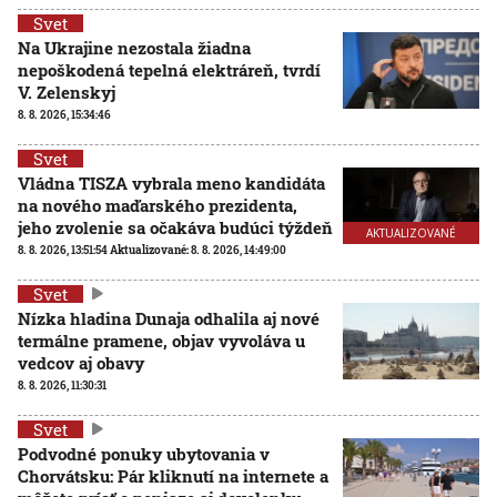
Svet
Na Ukrajine nezostala žiadna
nepoškodená tepelná elektráreň, tvrdí
V. Zelenskyj
8. 8. 2026, 15:34:46
Svet
Vládna TISZA vybrala meno kandidáta
na nového maďarského prezidenta,
jeho zvolenie sa očakáva budúci týždeň
AKTUALIZOVANÉ
8. 8. 2026, 13:51:54
Aktualizované:
8. 8. 2026, 14:49:00
Svet
Nízka hladina Dunaja odhalila aj nové
termálne pramene, objav vyvoláva u
vedcov aj obavy
8. 8. 2026, 11:30:31
Svet
Podvodné ponuky ubytovania v
Chorvátsku: Pár kliknutí na internete a