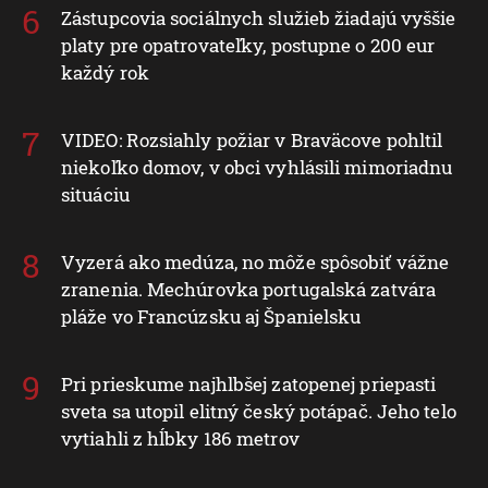
Zástupcovia sociálnych služieb žiadajú vyššie
platy pre opatrovateľky, postupne o 200 eur
každý rok
VIDEO: Rozsiahly požiar v Braväcove pohltil
niekoľko domov, v obci vyhlásili mimoriadnu
situáciu
Vyzerá ako medúza, no môže spôsobiť vážne
zranenia. Mechúrovka portugalská zatvára
pláže vo Francúzsku aj Španielsku
Pri prieskume najhlbšej zatopenej priepasti
sveta sa utopil elitný český potápač. Jeho telo
vytiahli z hĺbky 186 metrov