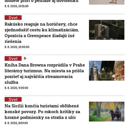
môžete prísť o peniaze aj dovolenku
8. 8. 2026, 10:51:49
Svet
Rakúsko reaguje na horúčavy, chce
zjednodušiť cestu ku klimatizáciám.
Opozícia a Greenpeace žiadajú iné
riešenia
8. 8. 2026, 10:00:00
Svet
Kniha Dana Browna rozprúdila v Prahe
literárny turizmus. Na miesta sa prišla
pozrieť aj najväčšia streamovacia
služba
8. 8. 2026, 9:00:00
Svet
Na Sicílii končia turistami obľúbené
konské povozy. Po rokoch kritiky za
hrozné podmienky sa stratia z ulíc
8. 8. 2026, 8:00:00