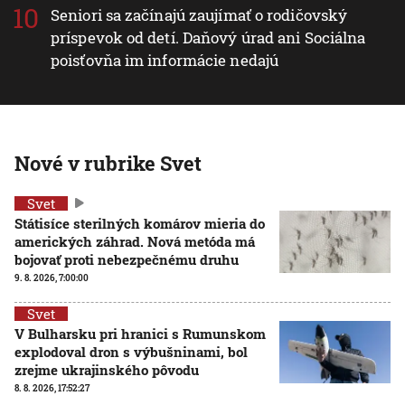
Seniori sa začínajú zaujímať o rodičovský
príspevok od detí. Daňový úrad ani Sociálna
poisťovňa im informácie nedajú
Nové v rubrike Svet
Svet
Státisíce sterilných komárov mieria do
amerických záhrad. Nová metóda má
bojovať proti nebezpečnému druhu
9. 8. 2026, 7:00:00
Svet
V Bulharsku pri hranici s Rumunskom
explodoval dron s výbušninami, bol
zrejme ukrajinského pôvodu
8. 8. 2026, 17:52:27