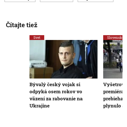
Čítajte tiež
Svet
Slovensko
Bývalý český vojak si
Vyšetrova
odpyká osem rokov vo
premiéra 
väzení za rabovanie na
prebieha 
Ukrajine
plynulo a 