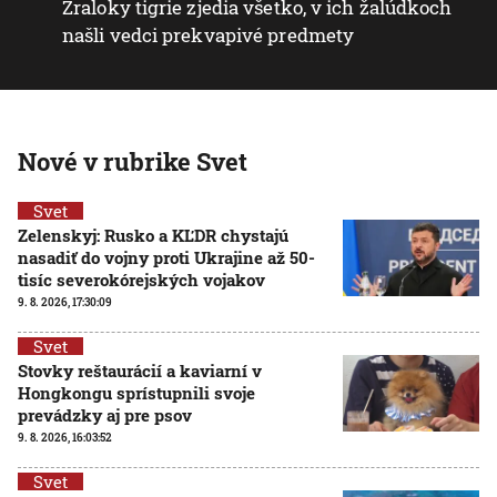
Žraloky tigrie zjedia všetko, v ich žalúdkoch
našli vedci prekvapivé predmety
Nové v rubrike Svet
Svet
Zelenskyj: Rusko a KĽDR chystajú
nasadiť do vojny proti Ukrajine až 50-
tisíc severokórejských vojakov
9. 8. 2026, 17:30:09
Svet
Stovky reštaurácií a kaviarní v
Hongkongu sprístupnili svoje
prevádzky aj pre psov
9. 8. 2026, 16:03:52
Svet