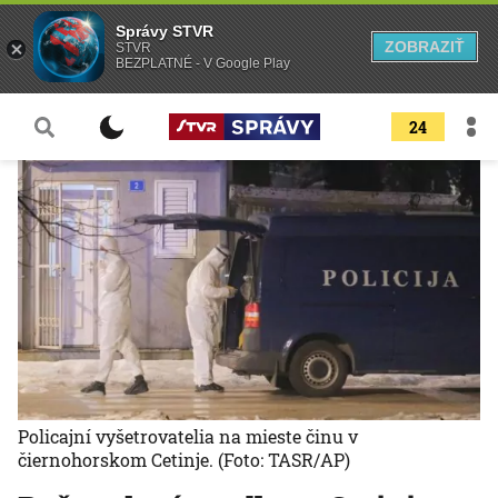
Správy STVR
ZOBRAZIŤ
STVR
BEZPLATNÉ - V Google Play
24
Policajní vyšetrovatelia na mieste činu v
čiernohorskom Cetinje.
(Foto: TASR/AP)