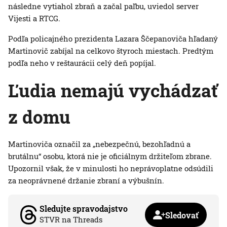
následne vytiahol zbraň a začal paľbu, uviedol server
Vijesti a RTCG.
Podľa policajného prezidenta Lazara Ščepanoviča hľadaný
Martinovič zabíjal na celkovo štyroch miestach. Predtým
podľa neho v reštaurácii celý deň popíjal.
Ľudia nemajú vychádzať
z domu
Martinoviča označil za „nebezpečnú, bezohľadnú a
brutálnu“ osobu, ktorá nie je oficiálnym držiteľom zbrane.
Upozornil však, že v minulosti ho neprávoplatne odsúdili
za neoprávnené držanie zbraní a výbušnín.
Sledujte spravodajstvo
Sledovať
STVR na Threads