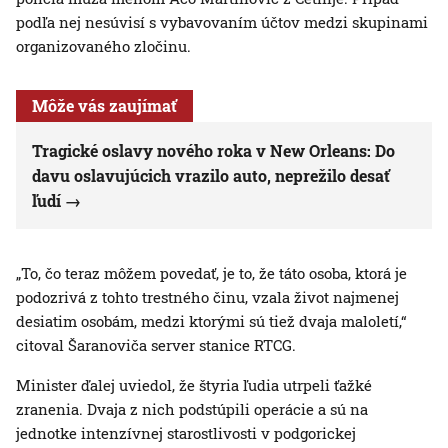
podľa nej nesúvisí s vybavovaním účtov medzi skupinami
organizovaného zločinu.
Môže vás zaujímať
Tragické oslavy nového roka v New Orleans: Do
davu oslavujúcich vrazilo auto, neprežilo desať
ľudí
„To, čo teraz môžem povedať, je to, že táto osoba, ktorá je
podozrivá z tohto trestného činu, vzala život najmenej
desiatim osobám, medzi ktorými sú tiež dvaja maloletí,“
citoval Šaranoviča server stanice RTCG.
Minister ďalej uviedol, že štyria ľudia utrpeli ťažké
zranenia. Dvaja z nich podstúpili operácie a sú na
jednotke intenzívnej starostlivosti v podgorickej