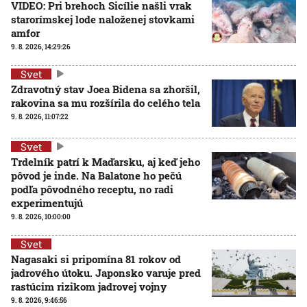
VIDEO: Pri brehoch Sicílie našli vrak
starorímskej lode naloženej stovkami
amfor
9. 8. 2026, 14:29:26
Svet
Zdravotný stav Joea Bidena sa zhoršil,
rakovina sa mu rozšírila do celého tela
9. 8. 2026, 11:07:22
Svet
Trdelník patrí k Maďarsku, aj keď jeho
pôvod je inde. Na Balatone ho pečú
podľa pôvodného receptu, no radi
experimentujú
9. 8. 2026, 10:00:00
Svet
Nagasaki si pripomína 81 rokov od
jadrového útoku. Japonsko varuje pred
rastúcim rizikom jadrovej vojny
9. 8. 2026, 9:46:56