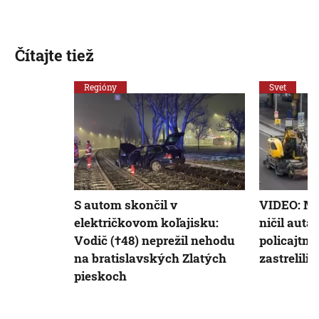
Čítajte tiež
Regióny
Svet
S autom skončil v
VIDEO: Mu
električkovom koľajisku:
ničil autá
Vodič (†48) neprežil nehodu
policajtmi
na bratislavských Zlatých
zastrelili
pieskoch