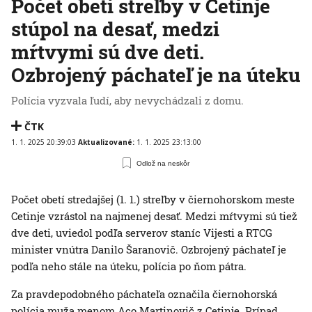
Počet obetí streľby v Cetinje
stúpol na desať, medzi
mŕtvymi sú dve deti.
Ozbrojený páchateľ je na úteku
Polícia vyzvala ľudí, aby nevychádzali z domu.
ČTK
1. 1. 2025 20:39:03
Aktualizované:
1. 1. 2025 23:13:00
Odlož na neskôr
Počet obetí stredajšej (1. 1.) streľby v čiernohorskom meste
Cetinje vzrástol na najmenej desať. Medzi mŕtvymi sú tiež
dve deti, uviedol podľa serverov staníc Vijesti a RTCG
minister vnútra Danilo Šaranovič. Ozbrojený páchateľ je
podľa neho stále na úteku, polícia po ňom pátra.
Za pravdepodobného páchateľa označila čiernohorská
polícia muža menom Aco Martinovič z Cetinje. Prípad