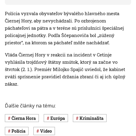
Polícia vyzvala obyvateľov bývalého hlavného mesta
Čiernej Hory, aby nevychádzali. Po ozbrojenom
páchateľovi sa pátra a v teréne sú príslušníci špeciálnej
policajnej jednotky. Podľa Ščepanoviča bol „zúžený
priestor“, na ktorom sa páchateľ môže nachádzať.
Vláda Čiernej Hory v reakcii na incident v Cetinje
vyhlásila trojdňový štátny smútok, ktorý sa začne vo
štvrtok (2. 1.). Premiér Milojko Spajič uviedol, že kabinet
zváži sprísnenie pravidiel držania zbraní či aj ich úplný
zákaz.
Ďalšie články na tému:
Čierna Hora
Európa
Kriminalita
polícia
Video