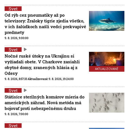
Svet
Od rýb cez pneumatiky až po
televízory: Žraloky tigrie zjedia všetko,
v ich žalúdkoch našli vedci prekvapivé
predmety
9. 8. 2026, 9:00:00
Svet
Nočné ruské útoky na Ukrajinu si
vyžiadali obete. V Charkove zasiahli
obytné domy, zranených hlásia aj z
AKTUALIZOVANÉ
Odesy
9. 8. 2026, 8:57:33
Aktualizované:
9. 8. 2026, 19:24:00
Svet
Státisíce sterilných komárov mieria do
amerických záhrad. Nová metóda má
bojovať proti nebezpečnému druhu
9. 8. 2026, 7:00:00
Svet