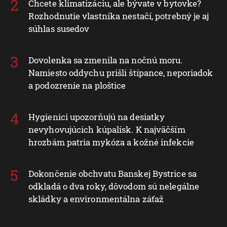
Chcete klimatizáciu, ale bývate v bytovke?
Rozhodnutie vlastníka nestačí, potrebný je aj
súhlas susedov
Dovolenka sa zmenila na nočnú moru.
Namiesto oddychu prišli štípance, neporiadok
a podozrenie na ploštice
Hygienici upozorňujú na desiatky
nevyhovujúcich kúpalísk. K najväčším
hrozbám patria mykóza a kožné infekcie
Dokončenie obchvatu Banskej Bystrice sa
odkladá o dva roky, dôvodom sú nelegálne
skládky a environmentálna záťaž