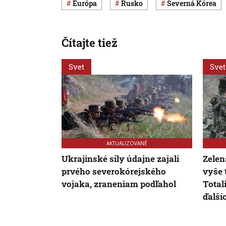
Európa
Rusko
Severná Kórea
Čítajte tiež
Svet
Svet
AKTUALIZOVANÉ
Ukrajinské sily údajne zajali
Zelen
prvého severokórejského
vyše 
vojaka, zraneniam podľahol
Total
ďalší