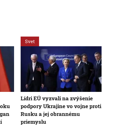
Svet
Svet
AK
Lídri EÚ vyzvali na zvýšenie
Zelenskyj: 
boku
podpory Ukrajine vo vojne proti
medzi USA a
ogan
Rusku a jej obrannému
dosiahli mie
í
priemyslu