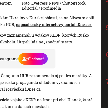
dentom
Foto: EyePress News / Shutterstock
Editorial / Profimedia
skám Ukrajiny v Kurskej oblasti, sa na Silvestra opili
edka HUR,
napísal český internetový portál iDnes.cz
.
okov zaznamenali u vojakov KĽDR, ktorých Rusko
alkoholu. Utrpeli údajne „značné“ straty.
nstagrame
Sledovať
m Čong-una HUR zaznamenala aj pokles morálky. A
duje ruská propaganda ohľadom významu ich
val rozviedku iDnes.cz.
siela vojakov KĽDR na front pri obci Ulanok, ktorá
šak aj na ďalších miestach.