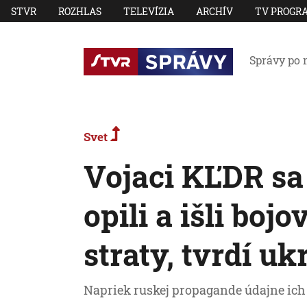
STVR
ROZHLAS
TELEVÍZIA
ARCHÍV
TV PROGR
Správy po 
Svet
Vojaci KĽDR sa 
opili a išli boj
straty, tvrdí u
Napriek ruskej propagande údajne ich