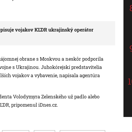
 opisuje vojakov KĽDR ukrajinský operátor
vzájomnej obrane s Moskvou a neskôr podporila
ojne s Ukrajinou. Juhokórejskí predstavitelia
lších vojakov a vybavenie, napísala agentúra
identa Volodymyra Zelenského už padlo alebo
KĽDR, pripomenul iDnes.cz.