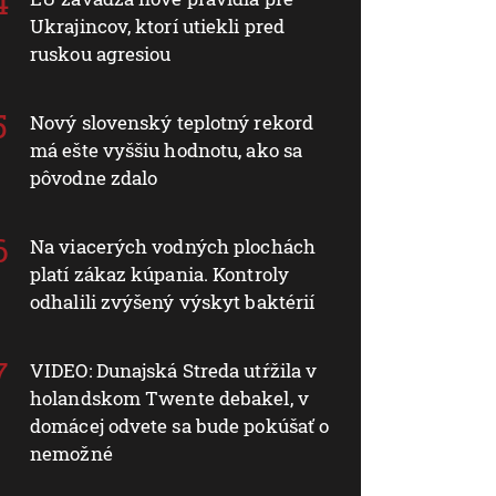
Ukrajincov, ktorí utiekli pred
ruskou agresiou
Nový slovenský teplotný rekord
má ešte vyššiu hodnotu, ako sa
pôvodne zdalo
Na viacerých vodných plochách
platí zákaz kúpania. Kontroly
odhalili zvýšený výskyt baktérií
VIDEO: Dunajská Streda utŕžila v
holandskom Twente debakel, v
domácej odvete sa bude pokúšať o
nemožné