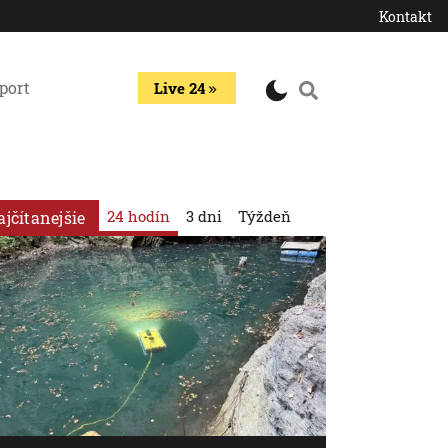
Kontakt
port
Live 24
24 hodín
3 dni
Týždeň
ajčítanejšie