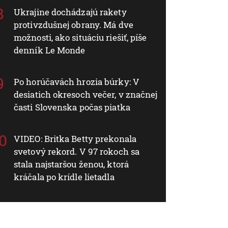
Ukrajine dochádzajú rakety
protivzdušnej obrany. Má dve
možnosti, ako situáciu riešiť, píše
denník Le Monde
Po horúčavách hrozia búrky: V
desiatich okresoch večer, v značnej
časti Slovenska počas piatka
VIDEO: Britka Betty prekonala
svetový rekord. V 97 rokoch sa
stala najstaršou ženou, ktorá
kráčala po krídle lietadla