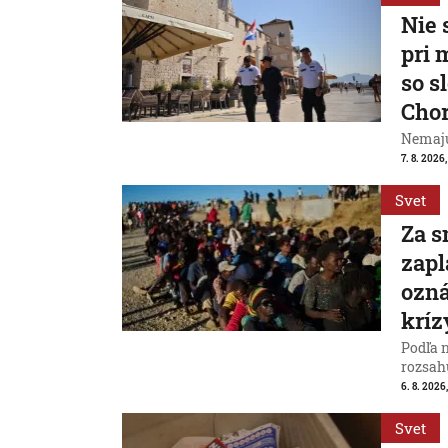
Nie 
pri 
so s
Cho
Nemajú
7. 8. 2026
Svet
Za s
zapl
ozná
kríz
Podľa 
rozsah
6. 8. 2026,
Svet