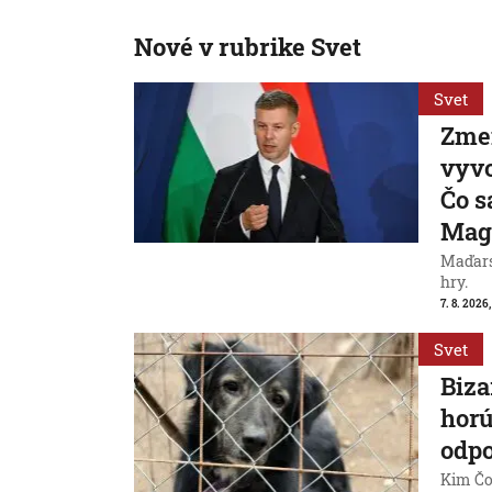
Nové v rubrike Svet
Svet
Zme
vyvo
Čo s
Mag
Maďarsk
hry.
7. 8. 2026,
Svet
Biza
horú
odpo
Kim Čon