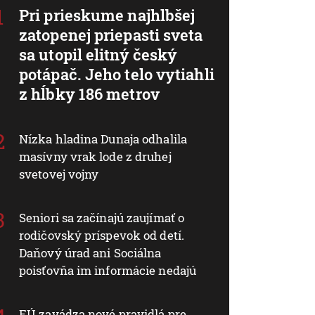
Pri prieskume najhlbšej
zatopenej priepasti sveta
sa utopil elitný český
potápač. Jeho telo vytiahli
z hĺbky 186 metrov
Nízka hladina Dunaja odhalila
masívny vrak lode z druhej
svetovej vojny
Seniori sa začínajú zaujímať o
rodičovský príspevok od detí.
Daňový úrad ani Sociálna
poisťovňa im informácie nedajú
EÚ zavádza nové pravidlá pre