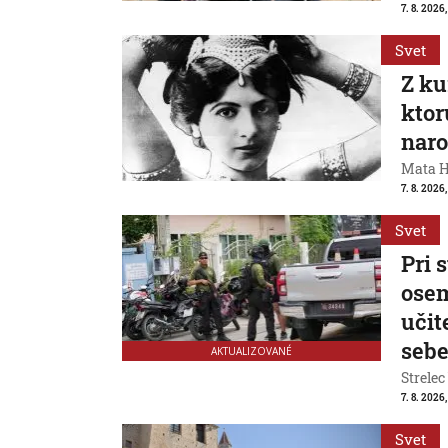
7. 8. 2026,
Svet
Z ku
ktor
naro
Mata Ha
7. 8. 2026
Svet
Pri 
osem
učit
seb
AKTUALIZOVANÉ
Strelec
7. 8. 2026
Svet