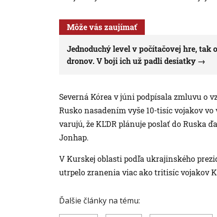
Môže vás zaujímať
Jednoduchý level v počítačovej hre, tak
dronov. V boji ich už padli desiatky
Severná Kórea v júni podpísala zmluvu o 
Rusko nasadením vyše 10-tisíc vojakov vo v
varujú, že KĽDR plánuje poslať do Ruska ďa
Jonhap.
V Kurskej oblasti podľa ukrajinského prez
utrpelo zranenia viac ako tritisíc vojakov 
Ďalšie články na tému: