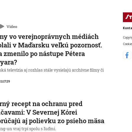
Video
Konta
ny vo verejnoprávnych médiách
Copyri
lali v Maďarsku veľkú pozornosť.
Cookie
a zmenilo po nástupe Pétera
yara?
á televízia aj rozhlas stále vysielajú archívne filmy či
 11:17:29
rný recept na ochranu pred
čavami: V Severnej Kórei
rúčajú aj polievku zo psieho mäsa
g-un vraj trpí spolu s ľuďmi.