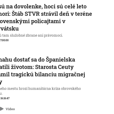
sú na dovolenke, hoci sú celé leto
mori: Štáb STVR strávil deň v teréne
lovenskými policajtami v
rvátsku
 tam služobné zbrane ani právomoci.
, 7:00:00
nahu dostať sa do Španielska
atili životom: Starosta Ceuty
mil tragickú bilanciu migračnej
y
neho mestu hrozí humanitárna kríza obrovského
u.
 16:16:47
Video