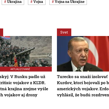
Ukrajina
vojna
vojna na Ukrajine
Svet
AKTUALIZOVANÉ
skyj: V Rusku padlo už
Turecko sa snaží izolovať
tritisíc vojakov z KĽDR.
Kurdov, ktorí bojovali po 
itná krajina zrejme vyšle
amerických vojakov. Erd
ch vojakov aj drony
vyhlásil, že budú rozdrven