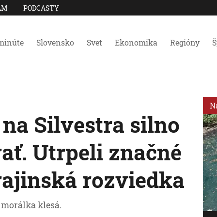
AM
PODCASTY
minúte
Slovensko
Svet
Ekonomika
Regióny
Š
N
na Silvestra silno
ovať. Utrpeli značné
krajinská rozviedka
 morálka klesá.