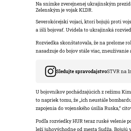
Na snímke zverejnenej ukrajinským prezi
Zelenským je vojak KĽDR.
Severokórejskí vojaci, ktorí bojujú proti voj
a išli bojovať. Uvidela to ukrajinská rozvi
Rozviedka skonštatovala, že na prelome r
nasadzuje do bojov stále viac, zneužívanie 
Sledujte spravodajstvo
STVR na I
U bojovníkov pochádzajúcich z režimu Ki
to napriek tomu, že „ich neustále bombar
zapojenia do vojenského úsilia Ruska,“ cito
Podľa rozviedky HUR teraz ruské velenie po
leží juhovýchodne od mesta Sudža. Bojujú v