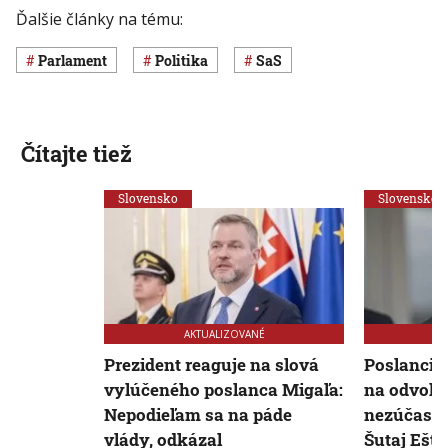
Ďalšie články na tému:
Parlament
Politika
SaS
Čítajte tiež
Slovensko
Slovensko
AKTUALIZOVANÉ
Prezident reaguje na slová
Poslanci 
vylúčeného poslanca Migaľa:
na odvolá
Nepodieľam sa na páde
nezúčastni
vlády, odkázal
Šutaj Ešto