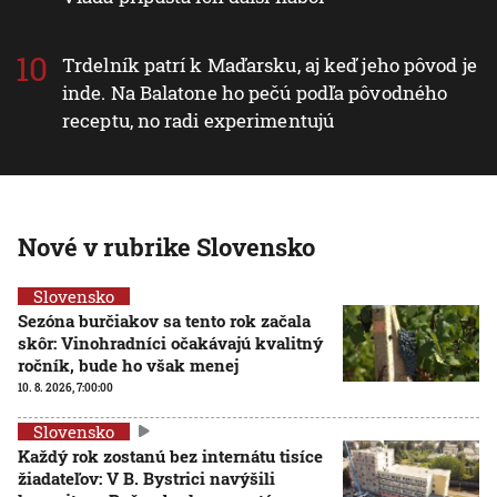
Trdelník patrí k Maďarsku, aj keď jeho pôvod je
inde. Na Balatone ho pečú podľa pôvodného
receptu, no radi experimentujú
Nové v rubrike Slovensko
Slovensko
Sezóna burčiakov sa tento rok začala
skôr: Vinohradníci očakávajú kvalitný
ročník, bude ho však menej
10. 8. 2026, 7:00:00
Slovensko
Každý rok zostanú bez internátu tisíce
žiadateľov: V B. Bystrici navýšili