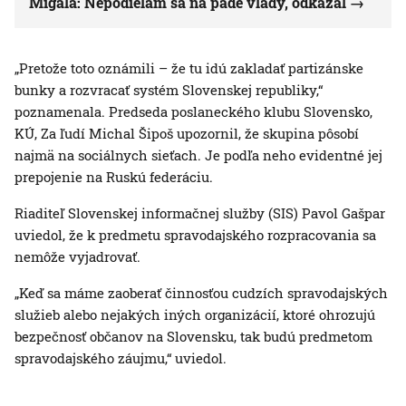
Migaľa: Nepodieľam sa na páde vlády, odkázal
„Pretože toto oznámili – že tu idú zakladať partizánske
bunky a rozvracať systém Slovenskej republiky,“
poznamenala. Predseda poslaneckého klubu Slovensko,
KÚ, Za ľudí Michal Šipoš upozornil, že skupina pôsobí
najmä na sociálnych sieťach. Je podľa neho evidentné jej
prepojenie na Ruskú federáciu.
Riaditeľ Slovenskej informačnej služby (SIS) Pavol Gašpar
uviedol, že k predmetu spravodajského rozpracovania sa
nemôže vyjadrovať.
„Keď sa máme zaoberať činnosťou cudzích spravodajských
služieb alebo nejakých iných organizácií, ktoré ohrozujú
bezpečnosť občanov na Slovensku, tak budú predmetom
spravodajského záujmu,“ uviedol.