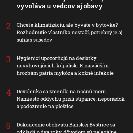
vyvoláva u vedcov aj obavy
Chcete klimatizáciu, ale bývate v bytovke?
Rozhodnutie vlastníka nestačí, potrebný je aj
súhlas susedov
Hygienici upozorňujú na desiatky
nevyhovujúcich kúpalísk. K najväčším
hrozbám patria mykóza a kožné infekcie
Dovolenka sa zmenila na nočnú moru.
Namiesto oddychu prišli štípance, neporiadok
a podozrenie na ploštice
Dokončenie obchvatu Banskej Bystrice sa
odkladá o dva roky, dôvodom sú nelegálne