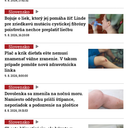
9. 8. 2026, 17:52:32
Slovensko
Bojuje o liek, ktorý jej pomáha žiť: Linde
pre zriedkavú mutáciu cystickej fibrózy
poisťovňa nechce preplatiť liečbu
9. 8. 2026, 16:20:08
Slovensko
Plač a krik dieťaťa ešte nemusí
znamenať vážne zranenie. V takom
prípade pomôže nová zdravotnícka
linka
9. 8. 2026, 8:00:00
Slovensko
Dovolenka sa zmenila na nočnú moru.
Namiesto oddychu prišli štípance,
neporiadok a podozrenie na ploštice
8. 8. 2026, 19:31:53
Slovensko