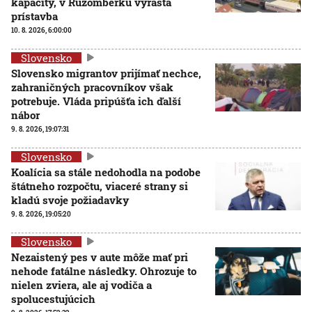
kapacity, v Ružomberku vyrastá
prístavba
10. 8. 2026, 6:00:00
Slovensko
Slovensko migrantov prijímať nechce,
zahraničných pracovníkov však
potrebuje. Vláda pripúšťa ich ďalší
nábor
9. 8. 2026, 19:07:31
Slovensko
Koalícia sa stále nedohodla na podobe
štátneho rozpočtu, viaceré strany si
kladú svoje požiadavky
9. 8. 2026, 19:05:20
Slovensko
Nezaistený pes v aute môže mať pri
nehode fatálne následky. Ohrozuje to
nielen zviera, ale aj vodiča a
spolucestujúcich